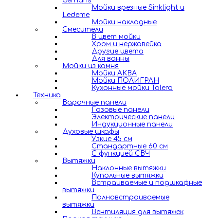
Gerhans
Мойки врезные Sinklight и
Ledeme
Мойки накладные
Смесители
В цвет мойки
Хром и нержавейка
Другие цвета
Для ванны
Мойки из камня
Мойки АКВА
Мойки ПОЛИГРАН
Кухонные мойки Tolero
Техника
Варочные панели
Газовые панели
Электрические панели
Индукционные панели
Духовые шкафы
Узкие 45 см
Стандартные 60 см
С функцией СВЧ
Вытяжки
Наклонные вытяжки
Купольные вытяжки
Встраиваемые и подшкафные
вытяжки
Полновстраиваемые
вытяжки
Вентиляция для вытяжек