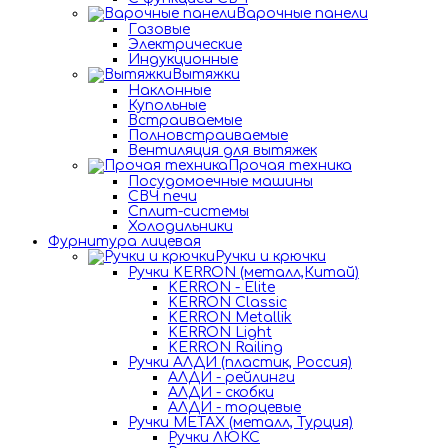
Варочные панели
Газовые
Электрические
Индукционные
Вытяжки
Наклонные
Купольные
Встраиваемые
Полновстраиваемые
Вентиляция для вытяжек
Прочая техника
Посудомоечные машины
СВЧ печи
Сплит-системы
Холодильники
Фурнитура лицевая
Ручки и крючки
Ручки KERRON (металл,Китай)
KERRON - Elite
KERRON Classic
KERRON Metallik
KERRON Light
KERRON Railing
Ручки АЛДИ (пластик, Россия)
АЛДИ - рейлинги
АЛДИ - скобки
АЛДИ - торцевые
Ручки METAX (металл, Турция)
Ручки ЛЮКС