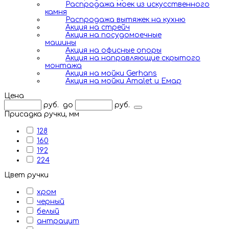
Распродажа моек из искусственного
камня
Распродажа вытяжек на кухню
Акция на стрейч
Акция на посудомоечные
машины
Акция на офисные опоры
Акция на направляющие скрытого
монтажа
Акция на мойки Gerhans
Акция на мойки Amalet и Емар
Цена
руб.
до
руб.
Присадка ручки, мм
128
160
192
224
Цвет ручки
хром
черный
белый
антрацит