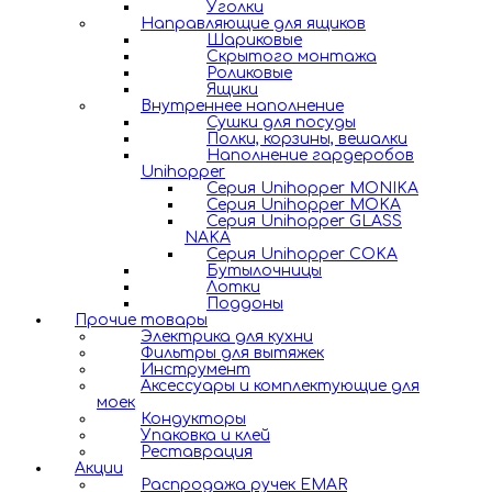
Уголки
Направляющие для ящиков
Шариковые
Скрытого монтажа
Роликовые
Ящики
Внутреннее наполнение
Сушки для посуды
Полки, корзины, вешалки
Наполнение гардеробов
Unihopper
Серия Unihopper MONIKA
Серия Unihopper MOKA
Серия Unihopper GLASS
NAKA
Серия Unihopper COKA
Бутылочницы
Лотки
Поддоны
Прочие товары
Электрика для кухни
Фильтры для вытяжек
Инструмент
Аксессуары и комплектующие для
моек
Кондукторы
Упаковка и клей
Реставрация
Акции
Распродажа ручек EMAR