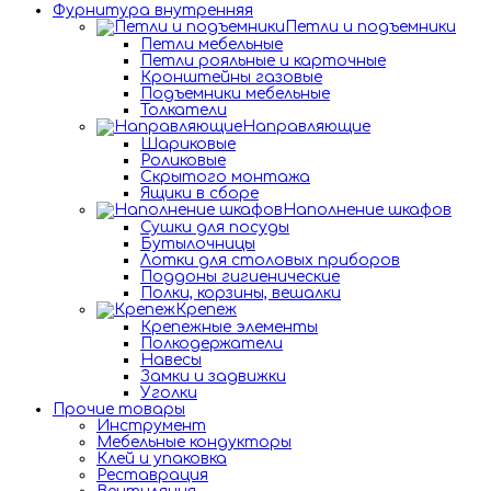
Фурнитура внутренняя
Петли и подъемники
Петли мебельные
Петли рояльные и карточные
Кронштейны газовые
Подъемники мебельные
Толкатели
Направляющие
Шариковые
Роликовые
Скрытого монтажа
Ящики в сборе
Наполнение шкафов
Сушки для посуды
Бутылочницы
Лотки для столовых приборов
Поддоны гигиенические
Полки, корзины, вешалки
Крепеж
Крепежные элементы
Полкодержатели
Навесы
Замки и задвижки
Уголки
Прочие товары
Инструмент
Мебельные кондукторы
Клей и упаковка
Реставрация