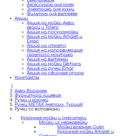
Вентиляция
Аксессуары для моек
Электрика для кухни
Фильтры для вытяжек
Акции
Акция на мойки Аква-
кварц и Tolero
Акция на посудомойки
Акция на мойки Amalet и
Емар
Акция на стретч
Акция на направляющие
скрытого монтажа
Акция на вытяжки
Акция на мойки Gerhans
Акция на ручки Emar
Акция на офисные опоры
Контакты
Аква Воронеж
Фурнитура лицевая
Ручки и крючки
Ручки METAX (металл, Турция)
Ручки со вставками
Кухонные мойки и смесители
Мойки из нержавейки
Мойки врезные Oulin
Кухонные мойки Amalet и