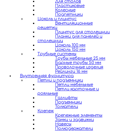
Для столов
Пластиковые
Колесные
Подпятники
Цоколь и плинтус
Вентиляционные
решетки
Плинтус для столешниц
Планки для панелей и
столешниц
Цоколь 100 мм
Цоколь 150 мм
Трубные системы
Трубы мебельные 25 мм
Барные трубы 50 мм
Проволочные изделия
Рейлинги 16 мм
Внутренняя фурнитура
Петли и подъемники
Петли мебельные
Петли карточные и
рояльные
Газлифты
Подъемники
Толкатели
Крепеж
Крепежные элементы
Замки и задвижки
Навесы
Полкодержатели