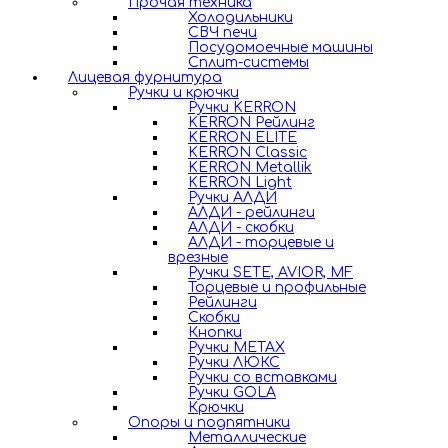
Прочая техника
Холодильники
СВЧ печи
Посудомоечные машины
Сплит-системы
Лицевая фурнитура
Ручки и крючки
Ручки KERRON
KERRON Рейлинг
KERRON ELITE
KERRON Classic
KERRON Metallik
KERRON Light
Ручки АЛДИ
АЛДИ - рейлинги
АЛДИ - скобки
АЛДИ - торцевые и
врезные
Ручки SETE, AVIOR, MF
Торцевые и профильные
Рейлинги
Скобки
Кнопки
Ручки METAX
Ручки ЛЮКС
Ручки со вставками
Ручки GOLA
Крючки
Опоры и подпятники
Металлические