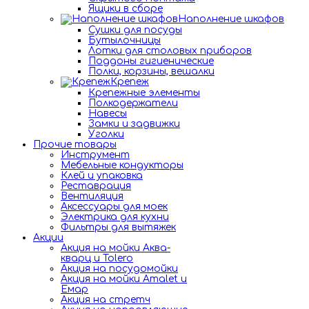
Ящики в сборе
Наполнение шкафов
Сушки для посуды
Бутылочницы
Лотки для столовых приборов
Поддоны гигиенические
Полки, корзины, вешалки
Крепеж
Крепежные элементы
Полкодержатели
Навесы
Замки и задвижки
Уголки
Прочие товары
Инструмент
Мебельные кондукторы
Клей и упаковка
Реставрация
Вентиляция
Аксессуары для моек
Электрика для кухни
Фильтры для вытяжек
Акции
Акция на мойки Аква-
кварц и Tolero
Акция на посудомойки
Акция на мойки Amalet и
Емар
Акция на стретч