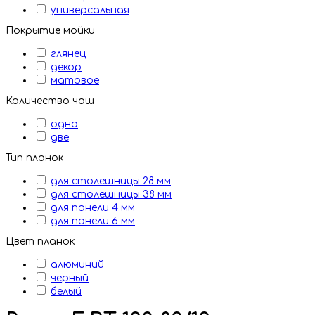
универсальная
Покрытие мойки
глянец
декор
матовое
Количество чаш
одна
две
Тип планок
для столешницы 28 мм
для столешницы 38 мм
для панели 4 мм
для панели 6 мм
Цвет планок
алюминий
черный
белый