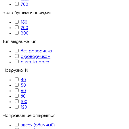
700
База бутылочницы,мм
150
200
300
Тип выдвижения
без доводчика
с доводчиком
push-to-open
Нагрузка, N
40
50
60
80
100
120
Направление открытия
вверх (обычный)