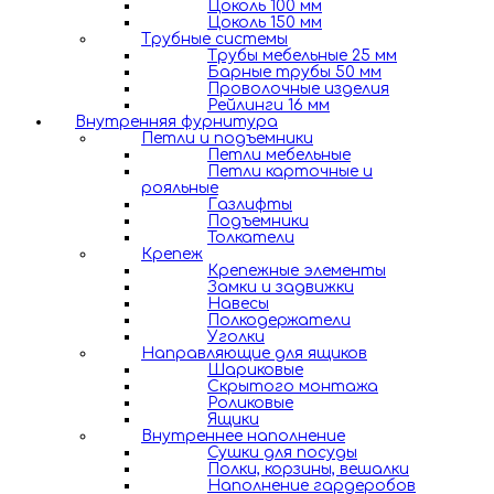
Цоколь 100 мм
Цоколь 150 мм
Трубные системы
Трубы мебельные 25 мм
Барные трубы 50 мм
Проволочные изделия
Рейлинги 16 мм
Внутренняя фурнитура
Петли и подъемники
Петли мебельные
Петли карточные и
рояльные
Газлифты
Подъемники
Толкатели
Крепеж
Крепежные элементы
Замки и задвижки
Навесы
Полкодержатели
Уголки
Направляющие для ящиков
Шариковые
Скрытого монтажа
Роликовые
Ящики
Внутреннее наполнение
Сушки для посуды
Полки, корзины, вешалки
Наполнение гардеробов