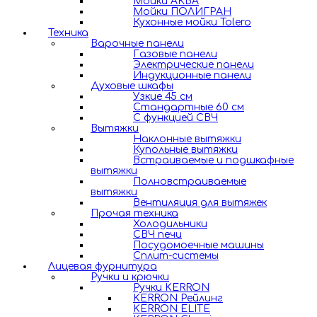
Мойки АКВА
Мойки ПОЛИГРАН
Кухонные мойки Tolero
Техника
Варочные панели
Газовые панели
Электрические панели
Индукционные панели
Духовые шкафы
Узкие 45 см
Стандартные 60 см
С функцией СВЧ
Вытяжки
Наклонные вытяжки
Купольные вытяжки
Встраиваемые и подшкафные
вытяжки
Полновстраиваемые
вытяжки
Вентиляция для вытяжек
Прочая техника
Холодильники
СВЧ печи
Посудомоечные машины
Сплит-системы
Лицевая фурнитура
Ручки и крючки
Ручки KERRON
KERRON Рейлинг
KERRON ELITE