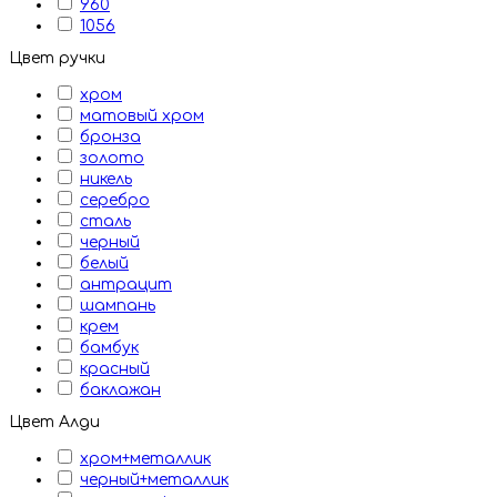
960
1056
Цвет ручки
хром
матовый хром
бронза
золото
никель
серебро
сталь
черный
белый
антрацит
шампань
крем
бамбук
красный
баклажан
Цвет Алди
хром+металлик
черный+металлик