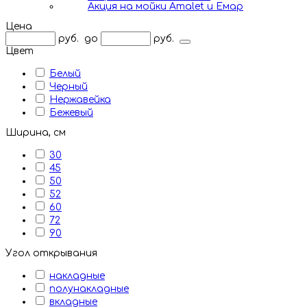
Акция на мойки Amalet и Емар
Цена
руб.
до
руб.
Цвет
Белый
Черный
Нержавейка
Бежевый
Ширина, см
30
45
50
52
60
72
90
Угол открывания
накладные
полунакладные
вкладные