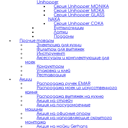
Unihopper
Серия Unihopper MONIKA
Серия Unihopper MOKA
Серия Unihopper GLASS
NAKA
Серия Unihopper COKA
Бутылочницы
Лотки
Поддоны
Прочие товары
Электрика для кухни
Фильтры для вытяжек
Инструмент
Аксессуары и комплектующие для
моек
Кондукторы
Упаковка и клей
Реставрация
Акции
Распродажа ручек EMAR
Распродажа моек из искусственного
камня
Распродажа вытяжек на кухню
Акция на стрейч
Акция на посудомоечные
машины
Акция на офисные опоры
Акция на направляющие скрытого
монтажа
Акция на мойки Gerhans