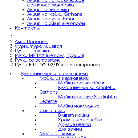
Акция на направляющие
скрытого монтажа
Акция на вытяжки
Акция на мойки Gerhans
Акция на ручки Emar
Акция на офисные опоры
Контакты
Аква Воронеж
Фурнитура лицевая
Ручки и крючки
Ручки METAX (металл, Турция)
Ручки со вставками
Ручка E.BT 192-02/19 хром-антрацит
Кухонные мойки и смесители
Мойки из нержавейки
Мойки врезные Oulin
Кухонные мойки Amalet и
Gerhans
Мойки врезные Sinklight и
Ledeme
Мойки накладные
Смесители
В цвет мойки
Хром и нержавейка
Другие цвета
Для ванны
Мойки из камня