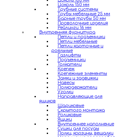
Цоколь 100 мм
Цоколь 150 мм
Трубные системы
Трубы мебельные 25 мм
Барные трубы 50 мм
Проволочные изделия
Рейлинги 16 мм
Внутренняя фурнитура
Петли и подъемники
Петли мебельные
Петли карточные и
рояльные
Газлифты
Подъемники
Толкатели
Крепеж
Крепежные элементы
Замки и задвижки
Навесы
Полкодержатели
Уголки
Направляющие для
ящиков
Шариковые
Скрытого монтажа
Роликовые
Ящики
Внутреннее наполнение
Сушки для посуды
Полки, корзины, вешалки