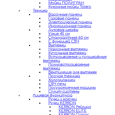
Мойки ПОЛИГРАН
Кухонные мойки Tolero
Техника
Варочные панели
Газовые панели
Электрические панели
Индукционные панели
Духовые шкафы
Узкие 45 см
Стандартные 60 см
С функцией СВЧ
Вытяжки
Наклонные вытяжки
Купольные вытяжки
Встраиваемые и подшкафные
вытяжки
Полновстраиваемые
вытяжки
Вентиляция для вытяжек
Прочая техника
Холодильники
СВЧ печи
Посудомоечные машины
Сплит-системы
Лицевая фурнитура
Ручки и крючки
Ручки KERRON
KERRON Рейлинг
KERRON ELITE
KERRON Classic