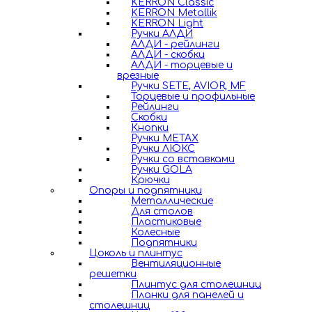
KERRON Classic
KERRON Metallik
KERRON Light
Ручки АЛДИ
АЛДИ - рейлинги
АЛДИ - скобки
АЛДИ - торцевые и
врезные
Ручки SETE, AVIOR, MF
Торцевые и профильные
Рейлинги
Скобки
Кнопки
Ручки METAX
Ручки ЛЮКС
Ручки со вставками
Ручки GOLA
Крючки
Опоры и подпятники
Металлические
Для столов
Пластиковые
Колесные
Подпятники
Цоколь и плинтус
Вентиляционные
решетки
Плинтус для столешниц
Планки для панелей и
столешниц