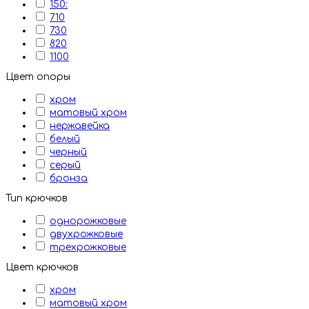
150:
710
730
820
1100
Цвет опоры
хром
матовый хром
нержавейка
белый
черный
серый
бронза
Тип крючков
однорожковые
двухрожковые
трехрожковые
Цвет крючков
хром
матовый хром