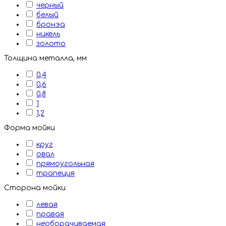
черный
белый
бронэа
никель
золото
Толщина металла, мм
0,4
0,6
0,8
1
1,2
Форма мойки
круг
овал
прямоугольная
трапеция
Сторона мойки
левая
правая
необорачиваемая