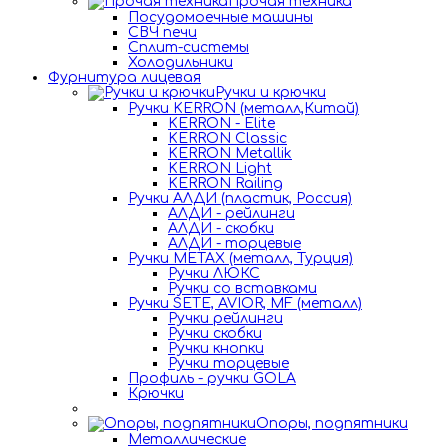
Прочая техника
Посудомоечные машины
СВЧ печи
Сплит-системы
Холодильники
Фурнитура лицевая
Ручки и крючки
Ручки KERRON (металл,Китай)
KERRON - Elite
KERRON Classic
KERRON Metallik
KERRON Light
KERRON Railing
Ручки АЛДИ (пластик, Россия)
АЛДИ - рейлинги
АЛДИ - скобки
АЛДИ - торцевые
Ручки METAX (металл, Турция)
Ручки ЛЮКС
Ручки со вставками
Ручки SETE, AVIOR, MF (металл)
Ручки рейлинги
Ручки скобки
Ручки кнопки
Ручки торцевые
Профиль - ручки GOLA
Крючки
Опоры, подпятники
Металлические