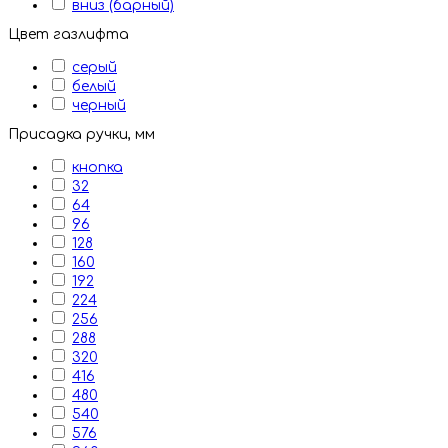
вниз (барный)
Цвет газлифта
серый
белый
черный
Присадка ручки, мм
кнопка
32
64
96
128
160
192
224
256
288
320
416
480
540
576