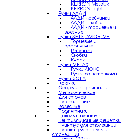
KERRON Metallik
KERRON Light
Ручки АЛДИ
АЛДИ - рейлинги
АЛДИ - скобки
АЛДИ - торцевые и
врезные
Ручки SETE, AVIOR, MF
Торцевые и
профильные
Рейлинги
Скобки
Кнопки
Ручки METAX
Ручки ЛЮКС
Ручки со вставками
Ручки GOLA
Крючки
Опоры и подпятники
Металлические
Для столов
Пластиковые
Колесные
Подпятники
Цоколь и плинтус
Вентиляционные решетки
Плинтус для столешниц
Планки для панелей и
столешниц