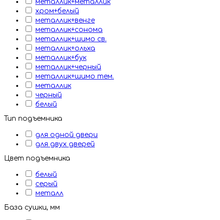
металлик+металлик
хром+белый
металлик+венге
металлик+сонома
металлик+шимо св.
металлик+ольха
металлик+бук
металлик+черный
металлик+шимо тем.
металлик
черный
белый
Тип подъемника
для одной двери
для двух дверей
Цвет подъемника
белый
серый
металл
База сушки, мм