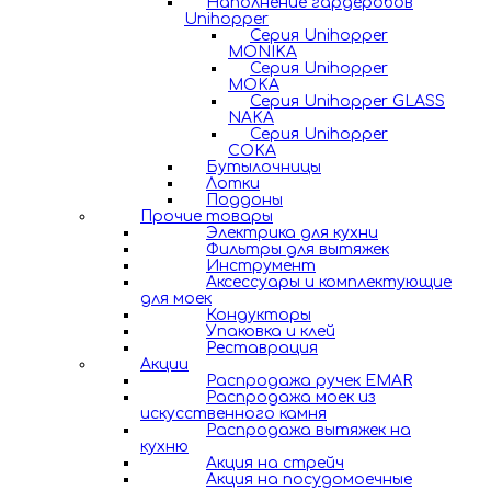
Наполнение гардеробов
Unihopper
Серия Unihopper
MONIKA
Серия Unihopper
MOKA
Серия Unihopper GLASS
NAKA
Серия Unihopper
COKA
Бутылочницы
Лотки
Поддоны
Прочие товары
Электрика для кухни
Фильтры для вытяжек
Инструмент
Аксессуары и комплектующие
для моек
Кондукторы
Упаковка и клей
Реставрация
Акции
Распродажа ручек EMAR
Распродажа моек из
искусственного камня
Распродажа вытяжек на
кухню
Акция на стрейч
Акция на посудомоечные