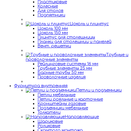
Пластиковые
Колесные
Для столов
Подпятники
Цоколь и плинтус
Цоколь 100 мм
Цоколь 150 мм
Плинтус для столешницы
Планки для столешниц и панелей
Вент. решетки
Трубные и
проволочные элементы
Рейлинговые системы 16 мм
Трубные элементы 25 мм
Барные трубы 50 мм
Проволочные изделия
Фурнитура внутренняя
Петли и подъемники
Петли мебельные
Петли рояльные и карточные
Кронштейны газовые
Подъемники мебельные
Толкатели
Направляющие
Шариковые
Роликовые
Скрытого монтажа