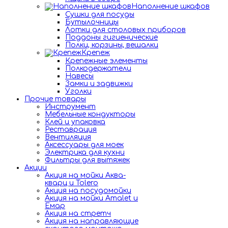
Наполнение шкафов
Сушки для посуды
Бутылочницы
Лотки для столовых приборов
Поддоны гигиенические
Полки, корзины, вешалки
Крепеж
Крепежные элементы
Полкодержатели
Навесы
Замки и задвижки
Уголки
Прочие товары
Инструмент
Мебельные кондукторы
Клей и упаковка
Реставрация
Вентиляция
Аксессуары для моек
Электрика для кухни
Фильтры для вытяжек
Акции
Акция на мойки Аква-
кварц и Tolero
Акция на посудомойки
Акция на мойки Amalet и
Емар
Акция на стретч
Акция на направляющие