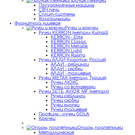
Прочая техника
Посудомоечные машины
СВЧ печи
Сплит-системы
Холодильники
Фурнитура лицевая
Ручки и крючки
Ручки KERRON (металл,Китай)
KERRON - Elite
KERRON Classic
KERRON Metallik
KERRON Light
KERRON Railing
Ручки АЛДИ (пластик, Россия)
АЛДИ - рейлинги
АЛДИ - скобки
АЛДИ - торцевые
Ручки METAX (металл, Турция)
Ручки ЛЮКС
Ручки со вставками
Ручки SETE, AVIOR, MF (металл)
Ручки рейлинги
Ручки скобки
Ручки кнопки
Ручки торцевые
Профиль - ручки GOLA
Крючки
Опоры, подпятники
Металлические