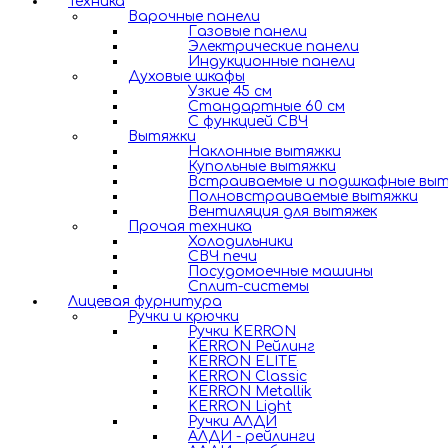
Техника
Варочные панели
Газовые панели
Электрические панели
Индукционные панели
Духовые шкафы
Узкие 45 см
Стандартные 60 см
С функцией СВЧ
Вытяжки
Наклонные вытяжки
Купольные вытяжки
Встраиваемые и подшкафные вы
Полновстраиваемые вытяжки
Вентиляция для вытяжек
Прочая техника
Холодильники
СВЧ печи
Посудомоечные машины
Сплит-системы
Лицевая фурнитура
Ручки и крючки
Ручки KERRON
KERRON Рейлинг
KERRON ELITE
KERRON Classic
KERRON Metallik
KERRON Light
Ручки АЛДИ
АЛДИ - рейлинги