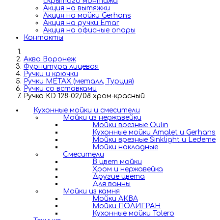
скрытого монтажа
Акция на вытяжки
Акция на мойки Gerhans
Акция на ручки Emar
Акция на офисные опоры
Контакты
Аква Воронеж
Фурнитура лицевая
Ручки и крючки
Ручки METAX (металл, Турция)
Ручки со вставками
Ручка KD 128-02/08 хром-красный
Кухонные мойки и смесители
Мойки из нержавейки
Мойки врезные Oulin
Кухонные мойки Amalet и Gerhans
Мойки врезные Sinklight и Ledeme
Мойки накладные
Смесители
В цвет мойки
Хром и нержавейка
Другие цвета
Для ванны
Мойки из камня
Мойки АКВА
Мойки ПОЛИГРАН
Кухонные мойки Tolero