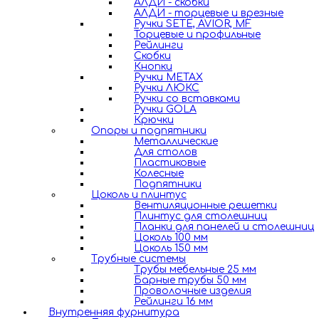
АЛДИ - скобки
АЛДИ - торцевые и врезные
Ручки SETE, AVIOR, MF
Торцевые и профильные
Рейлинги
Скобки
Кнопки
Ручки METAX
Ручки ЛЮКС
Ручки со вставками
Ручки GOLA
Крючки
Опоры и подпятники
Металлические
Для столов
Пластиковые
Колесные
Подпятники
Цоколь и плинтус
Вентиляционные решетки
Плинтус для столешниц
Планки для панелей и столешниц
Цоколь 100 мм
Цоколь 150 мм
Трубные системы
Трубы мебельные 25 мм
Барные трубы 50 мм
Проволочные изделия
Рейлинги 16 мм
Внутренняя фурнитура