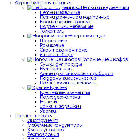
Фурнитура внутренняя
Петли и подъемники
Петли мебельные
Петли рояльные и карточные
Кронштейны газовые
Подъемники мебельные
Толкатели
Направляющие
Шариковые
Роликовые
Скрытого монтажа
Ящики в сборе
Наполнение шкафов
Сушки для посуды
Бутылочницы
Лотки для столовых приборов
Поддоны гигиенические
Полки, корзины, вешалки
Крепеж
Крепежные элементы
Полкодержатели
Навесы
Замки и задвижки
Уголки
Прочие товары
Инструмент
Мебельные кондукторы
Клей и упаковка
Реставрация