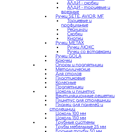
АЛДИ - скобки
АЛДИ - торцевые и
врезные
Ручки SETE, AVIOR, MF
Торцевые и
профильные
Рейлинги
Скобки
Кнопки
Ручки METAX
Ручки ЛЮКС
Ручки со вставками
Ручки GOLA
Крючки
Опоры и подпятники
Металлические
Для столов
Пластиковые
Колесные
Подпятники
Цоколь и плинтус
Вентиляционные решетки
Плинтус для столешниц
Планки для панелей и
столешниц
Цоколь 100 мм
Цоколь 150 мм
Трубные системы
Трубы мебельные 25 мм
Барные трубы 50 мм