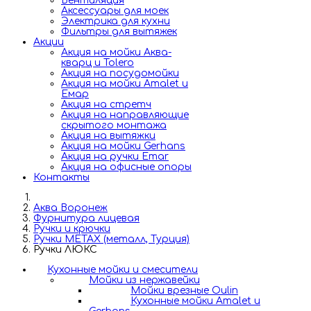
Вентиляция
Аксессуары для моек
Электрика для кухни
Фильтры для вытяжек
Акции
Акция на мойки Аква-
кварц и Tolero
Акция на посудомойки
Акция на мойки Amalet и
Емар
Акция на стретч
Акция на направляющие
скрытого монтажа
Акция на вытяжки
Акция на мойки Gerhans
Акция на ручки Emar
Акция на офисные опоры
Контакты
Аква Воронеж
Фурнитура лицевая
Ручки и крючки
Ручки METAX (металл, Турция)
Ручки ЛЮКС
Кухонные мойки и смесители
Мойки из нержавейки
Мойки врезные Oulin
Кухонные мойки Amalet и