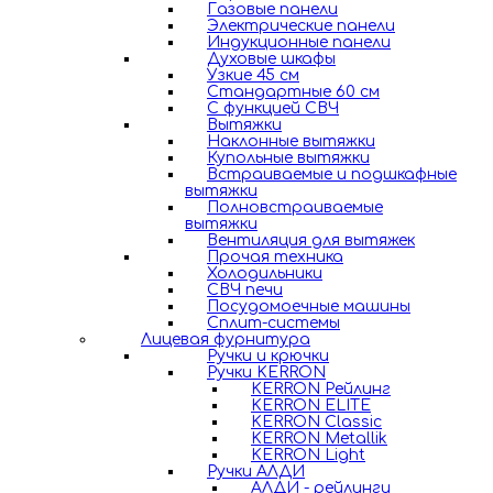
Газовые панели
Электрические панели
Индукционные панели
Духовые шкафы
Узкие 45 см
Стандартные 60 см
С функцией СВЧ
Вытяжки
Наклонные вытяжки
Купольные вытяжки
Встраиваемые и подшкафные
вытяжки
Полновстраиваемые
вытяжки
Вентиляция для вытяжек
Прочая техника
Холодильники
СВЧ печи
Посудомоечные машины
Сплит-системы
Лицевая фурнитура
Ручки и крючки
Ручки KERRON
KERRON Рейлинг
KERRON ELITE
KERRON Classic
KERRON Metallik
KERRON Light
Ручки АЛДИ
АЛДИ - рейлинги