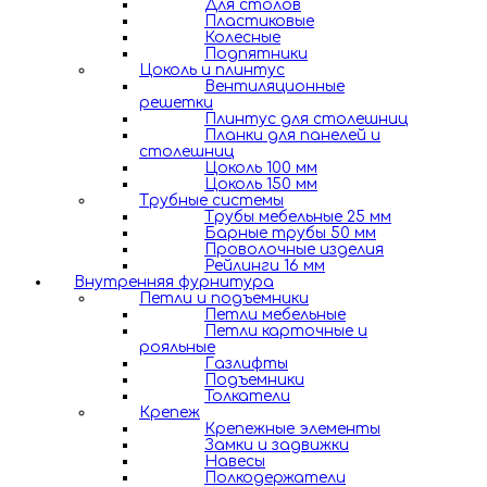
Для столов
Пластиковые
Колесные
Подпятники
Цоколь и плинтус
Вентиляционные
решетки
Плинтус для столешниц
Планки для панелей и
столешниц
Цоколь 100 мм
Цоколь 150 мм
Трубные системы
Трубы мебельные 25 мм
Барные трубы 50 мм
Проволочные изделия
Рейлинги 16 мм
Внутренняя фурнитура
Петли и подъемники
Петли мебельные
Петли карточные и
рояльные
Газлифты
Подъемники
Толкатели
Крепеж
Крепежные элементы
Замки и задвижки
Навесы
Полкодержатели