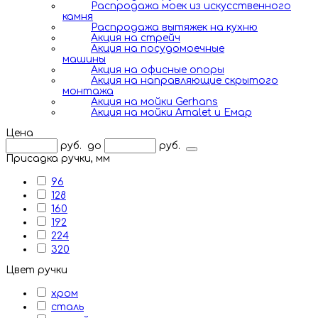
Распродажа моек из искусственного
камня
Распродажа вытяжек на кухню
Акция на стрейч
Акция на посудомоечные
машины
Акция на офисные опоры
Акция на направляющие скрытого
монтажа
Акция на мойки Gerhans
Акция на мойки Amalet и Емар
Цена
руб.
до
руб.
Присадка ручки, мм
96
128
160
192
224
320
Цвет ручки
хром
сталь