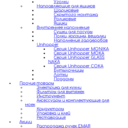
Уголки
Направляющие для ящиков
Шариковые
Скрытого монтажа
Роликовые
Ящики
Внутреннее наполнение
Сушки для посуды
Полки, корзины, вешалки
Наполнение гардеробов
Unihopper
Серия Unihopper MONIKA
Серия Unihopper MOKA
Серия Unihopper GLASS
NAKA
Серия Unihopper COKA
Бутылочницы
Лотки
Поддоны
Прочие товары
Электрика для кухни
Фильтры для вытяжек
Инструмент
Аксессуары и комплектующие для
моек
Кондукторы
Упаковка и клей
Реставрация
Акции
Распродажа ручек EMAR