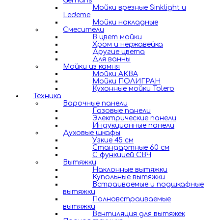
Gerhans
Мойки врезные Sinklight и
Ledeme
Мойки накладные
Смесители
В цвет мойки
Хром и нержавейка
Другие цвета
Для ванны
Мойки из камня
Мойки АКВА
Мойки ПОЛИГРАН
Кухонные мойки Tolero
Техника
Варочные панели
Газовые панели
Электрические панели
Индукционные панели
Духовые шкафы
Узкие 45 см
Стандартные 60 см
С функцией СВЧ
Вытяжки
Наклонные вытяжки
Купольные вытяжки
Встраиваемые и подшкафные
вытяжки
Полновстраиваемые
вытяжки
Вентиляция для вытяжек