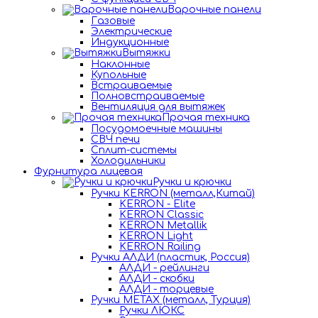
Варочные панели
Газовые
Электрические
Индукционные
Вытяжки
Наклонные
Купольные
Встраиваемые
Полновстраиваемые
Вентиляция для вытяжек
Прочая техника
Посудомоечные машины
СВЧ печи
Сплит-системы
Холодильники
Фурнитура лицевая
Ручки и крючки
Ручки KERRON (металл,Китай)
KERRON - Elite
KERRON Classic
KERRON Metallik
KERRON Light
KERRON Railing
Ручки АЛДИ (пластик, Россия)
АЛДИ - рейлинги
АЛДИ - скобки
АЛДИ - торцевые
Ручки METAX (металл, Турция)
Ручки ЛЮКС