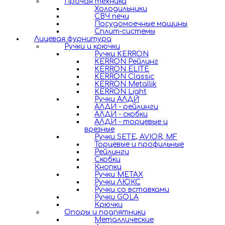
Прочая техника
Холодильники
СВЧ печи
Посудомоечные машины
Сплит-системы
Лицевая фурнитура
Ручки и крючки
Ручки KERRON
KERRON Рейлинг
KERRON ELITE
KERRON Classic
KERRON Metallik
KERRON Light
Ручки АЛДИ
АЛДИ - рейлинги
АЛДИ - скобки
АЛДИ - торцевые и
врезные
Ручки SETE, AVIOR, MF
Торцевые и профильные
Рейлинги
Скобки
Кнопки
Ручки METAX
Ручки ЛЮКС
Ручки со вставками
Ручки GOLA
Крючки
Опоры и подпятники
Металлические