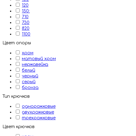
120
150:
710
730
820
1100
Цвет опоры
хром
матовый хром
нержавейка
белый
черный
серый
бронза
Тип крючков
однорожковые
двухрожковые
трехрожковые
Цвет крючков