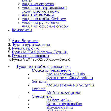
Емар
Акция на стретч
Акция на направляющие
скрытого монтажа
Акция на вытяжки
Акция на мойки Gerhans
Акция на ручки Emar
Акция на офисные опоры
Контакты
Аква Воронеж
Фурнитура лицевая
Ручки и крючки
Ручки METAX (металл, Турция)
Ручки со вставками
Ручка VLX 128-02/20 хром-белый
Кухонные мойки и смесители
Мойки из нержавейки
Мойки врезные Oulin
Кухонные мойки Amalet и
Gerhans
Мойки врезные Sinklight и
Ledeme
Мойки накладные
Смесители
В цвет мойки
Хром и нержавейка
Другие цвета