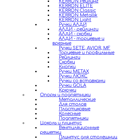
KERRON Рейлинг
KERRON ELITE
KERRON Classic
KERRON Metallik
KERRON Light
Ручки АЛДИ
АЛДИ - рейлинги
АЛДИ - скобки
АЛДИ - торцевые и
врезные
Ручки SETE, AVIOR, MF
Торцевые и профильные
Рейлинги
Скобки
Кнопки
Ручки METAX
Ручки ЛЮКС
Ручки со вставками
Ручки GOLA
Крючки
Опоры и подпятники
Металлические
Для столов
Пластиковые
Колесные
Подпятники
Цоколь и плинтус
Вентиляционные
решетки
Плинтус для столешниц