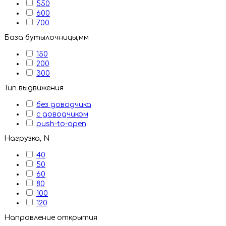
550
600
700
База бутылочницы,мм
150
200
300
Тип выдвижения
без доводчика
с доводчиком
push-to-open
Нагрузка, N
40
50
60
80
100
120
Направление открытия