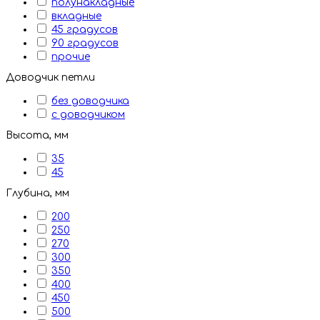
полунакладные
вкладные
45 градусов
90 градусов
прочие
Доводчик петли
без доводчика
с доводчиком
Высота, мм
35
45
Глубина, мм
200
250
270
300
350
400
450
500