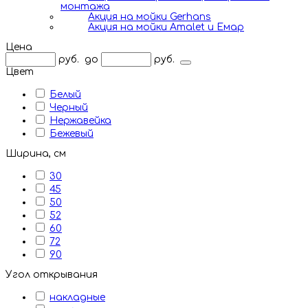
монтажа
Акция на мойки Gerhans
Акция на мойки Amalet и Емар
Цена
руб.
до
руб.
Цвет
Белый
Черный
Нержавейка
Бежевый
Ширина, см
30
45
50
52
60
72
90
Угол открывания
накладные