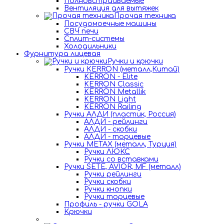
Полновстраиваемые
Вентиляция для вытяжек
Прочая техника
Посудомоечные машины
СВЧ печи
Сплит-системы
Холодильники
Фурнитура лицевая
Ручки и крючки
Ручки KERRON (металл,Китай)
KERRON - Elite
KERRON Classic
KERRON Metallik
KERRON Light
KERRON Railing
Ручки АЛДИ (пластик, Россия)
АЛДИ - рейлинги
АЛДИ - скобки
АЛДИ - торцевые
Ручки METAX (металл, Турция)
Ручки ЛЮКС
Ручки со вставками
Ручки SETE, AVIOR, MF (металл)
Ручки рейлинги
Ручки скобки
Ручки кнопки
Ручки торцевые
Профиль - ручки GOLA
Крючки