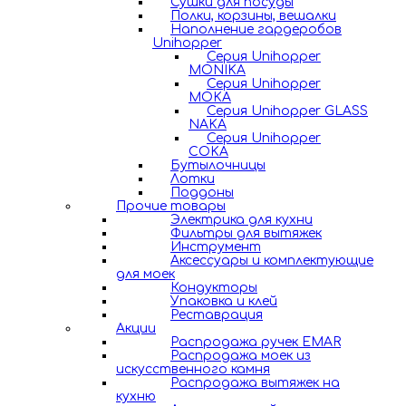
Сушки для посуды
Полки, корзины, вешалки
Наполнение гардеробов
Unihopper
Серия Unihopper
MONIKA
Серия Unihopper
MOKA
Серия Unihopper GLASS
NAKA
Серия Unihopper
COKA
Бутылочницы
Лотки
Поддоны
Прочие товары
Электрика для кухни
Фильтры для вытяжек
Инструмент
Аксессуары и комплектующие
для моек
Кондукторы
Упаковка и клей
Реставрация
Акции
Распродажа ручек EMAR
Распродажа моек из
искусственного камня
Распродажа вытяжек на
кухню