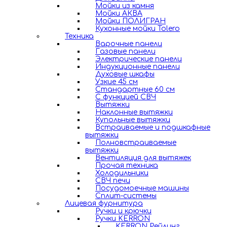
Мойки из камня
Мойки АКВА
Мойки ПОЛИГРАН
Кухонные мойки Tolero
Техника
Варочные панели
Газовые панели
Электрические панели
Индукционные панели
Духовые шкафы
Узкие 45 см
Стандартные 60 см
С функцией СВЧ
Вытяжки
Наклонные вытяжки
Купольные вытяжки
Встраиваемые и подшкафные
вытяжки
Полновстраиваемые
вытяжки
Вентиляция для вытяжек
Прочая техника
Холодильники
СВЧ печи
Посудомоечные машины
Сплит-системы
Лицевая фурнитура
Ручки и крючки
Ручки KERRON
KERRON Рейлинг