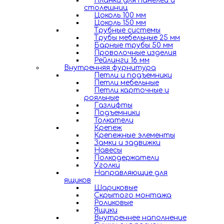
Планки для панелей и
столешниц
Цоколь 100 мм
Цоколь 150 мм
Трубные системы
Трубы мебельные 25 мм
Барные трубы 50 мм
Проволочные изделия
Рейлинги 16 мм
Внутренняя фурнитура
Петли и подъемники
Петли мебельные
Петли карточные и
рояльные
Газлифты
Подъемники
Толкатели
Крепеж
Крепежные элементы
Замки и задвижки
Навесы
Полкодержатели
Уголки
Направляющие для
ящиков
Шариковые
Скрытого монтажа
Роликовые
Ящики
Внутреннее наполнение