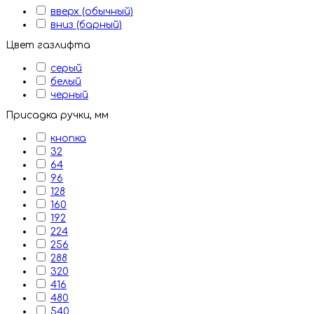
вверх (обычный)
вниз (барный)
Цвет газлифта
серый
белый
черный
Присадка ручки, мм
кнопка
32
64
96
128
160
192
224
256
288
320
416
480
540