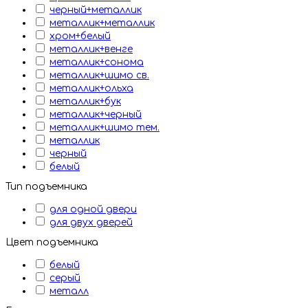
черный+металлик
металлик+металлик
хром+белый
металлик+венге
металлик+сонома
металлик+шимо св.
металлик+ольха
металлик+бук
металлик+черный
металлик+шимо тем.
металлик
черный
белый
Тип подъемника
для одной двери
для двух дверей
Цвет подъемника
белый
серый
металл