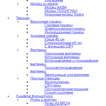
Для ванны
Мойки из камня
Мойки АКВА
Мойки ПОЛИГРАН
Кухонные мойки Tolero
Техника
Варочные панели
Газовые панели
Электрические панели
Индукционные панели
Духовые шкафы
Узкие 45 см
Стандартные 60 см
С функцией СВЧ
Вытяжки
Наклонные вытяжки
Купольные вытяжки
Встраиваемые и подшкафные
вытяжки
Полновстраиваемые
вытяжки
Вентиляция для вытяжек
Прочая техника
Холодильники
СВЧ печи
Посудомоечные машины
Сплит-системы
Лицевая фурнитура
Ручки и крючки
Ручки KERRON