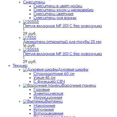
Смесители
Смесители в цвет мойки
Смесители хром и нержавейка
Смесители цветные
Смесители для ванны
Петля вкладная MF-201 C без доводчика
1
29 руб.
Держатель открытый для трубы 25 мм
16 руб.
Петля вкладная MF-201 C без доводчика
1
29 руб.
Техника
Духовые шкафы
Стандартные 60 см
Узкие 45 см
С функцией СВЧ
Варочные панели
Газовые
Электрические
Индукционные
Вытяжки
Наклонные
Купольные
Встраиваемые