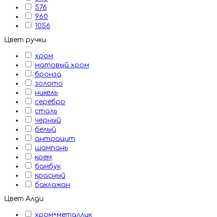
576
960
1056
Цвет ручки
хром
матовый хром
бронза
золото
никель
серебро
сталь
черный
белый
антрацит
шампань
крем
бамбук
красный
баклажан
Цвет Алди
хром+металлик