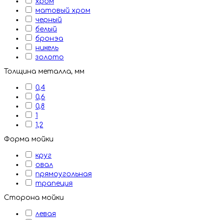
хром
матовый хром
черный
белый
бронэа
никель
золото
Толщина металла, мм
0,4
0,6
0,8
1
1,2
Форма мойки
круг
овал
прямоугольная
трапеция
Сторона мойки
левая