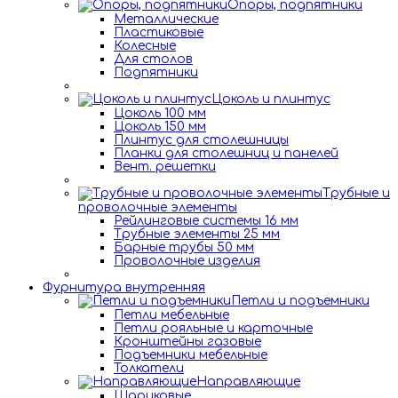
Опоры, подпятники
Металлические
Пластиковые
Колесные
Для столов
Подпятники
Цоколь и плинтус
Цоколь 100 мм
Цоколь 150 мм
Плинтус для столешницы
Планки для столешниц и панелей
Вент. решетки
Трубные и
проволочные элементы
Рейлинговые системы 16 мм
Трубные элементы 25 мм
Барные трубы 50 мм
Проволочные изделия
Фурнитура внутренняя
Петли и подъемники
Петли мебельные
Петли рояльные и карточные
Кронштейны газовые
Подъемники мебельные
Толкатели
Направляющие
Шариковые