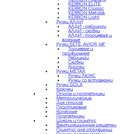
KERRON ELITE
KERRON Classic
KERRON Metallik
KERRON Light
Ручки АЛДИ
АЛДИ - рейлинги
АЛДИ - скобки
АЛДИ - торцевые и
врезные
Ручки SETE, AVIOR, MF
Торцевые и
профильные
Рейлинги
Скобки
Кнопки
Ручки METAX
Ручки ЛЮКС
Ручки со вставками
Ручки GOLA
Крючки
Опоры и подпятники
Металлические
Для столов
Пластиковые
Колесные
Подпятники
Цоколь и плинтус
Вентиляционные решетки
Плинтус для столешниц