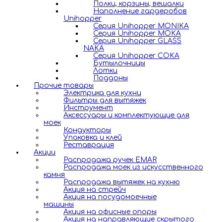
Полки, корзины, вешалки
Наполнение гардеробов
Unihopper
Серия Unihopper MONIKA
Серия Unihopper MOKA
Серия Unihopper GLASS
NAKA
Серия Unihopper COKA
Бутылочницы
Лотки
Поддоны
Прочие товары
Электрика для кухни
Фильтры для вытяжек
Инструмент
Аксессуары и комплектующие для
моек
Кондукторы
Упаковка и клей
Реставрация
Акции
Распродажа ручек EMAR
Распродажа моек из искусственного
камня
Распродажа вытяжек на кухню
Акция на стрейч
Акция на посудомоечные
машины
Акция на офисные опоры
Акция на направляющие скрытого