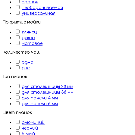
правая
необорачиваемая
универсальная
Покрытие мойки
глянец
декор
матовое
Количество чаш
одна
две
Тип планок
для столешницы 28 мм
для столешницы 38 мм
для панели 4 мм
для панели 6 мм
Цвет планок
алюминий
черный
белый