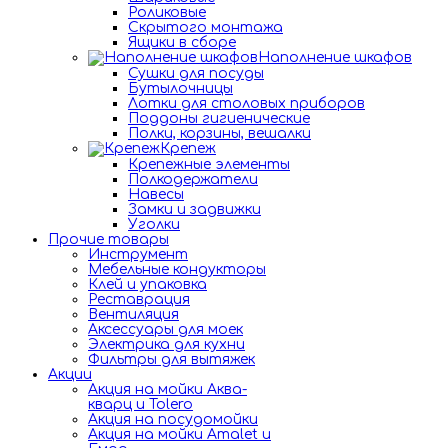
Роликовые
Скрытого монтажа
Ящики в сборе
Наполнение шкафов
Сушки для посуды
Бутылочницы
Лотки для столовых приборов
Поддоны гигиенические
Полки, корзины, вешалки
Крепеж
Крепежные элементы
Полкодержатели
Навесы
Замки и задвижки
Уголки
Прочие товары
Инструмент
Мебельные кондукторы
Клей и упаковка
Реставрация
Вентиляция
Аксессуары для моек
Электрика для кухни
Фильтры для вытяжек
Акции
Акция на мойки Аква-
кварц и Tolero
Акция на посудомойки
Акция на мойки Amalet и