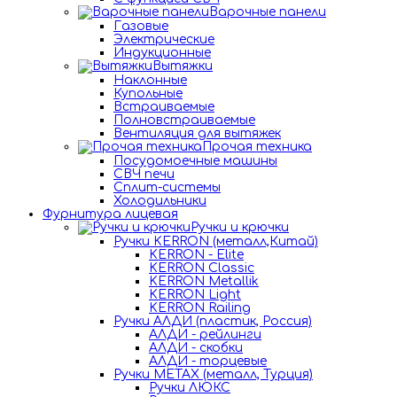
Варочные панели
Газовые
Электрические
Индукционные
Вытяжки
Наклонные
Купольные
Встраиваемые
Полновстраиваемые
Вентиляция для вытяжек
Прочая техника
Посудомоечные машины
СВЧ печи
Сплит-системы
Холодильники
Фурнитура лицевая
Ручки и крючки
Ручки KERRON (металл,Китай)
KERRON - Elite
KERRON Classic
KERRON Metallik
KERRON Light
KERRON Railing
Ручки АЛДИ (пластик, Россия)
АЛДИ - рейлинги
АЛДИ - скобки
АЛДИ - торцевые
Ручки METAX (металл, Турция)
Ручки ЛЮКС