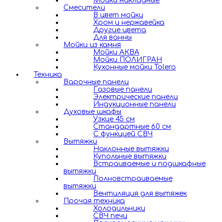
Мойки накладные
Смесители
В цвет мойки
Хром и нержавейка
Другие цвета
Для ванны
Мойки из камня
Мойки АКВА
Мойки ПОЛИГРАН
Кухонные мойки Tolero
Техника
Варочные панели
Газовые панели
Электрические панели
Индукционные панели
Духовые шкафы
Узкие 45 см
Стандартные 60 см
С функцией СВЧ
Вытяжки
Наклонные вытяжки
Купольные вытяжки
Встраиваемые и подшкафные
вытяжки
Полновстраиваемые
вытяжки
Вентиляция для вытяжек
Прочая техника
Холодильники
СВЧ печи