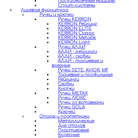
Посудомоечные машины
Сплит-системы
Лицевая фурнитура
Ручки и крючки
Ручки KERRON
KERRON Рейлинг
KERRON ELITE
KERRON Classic
KERRON Metallik
KERRON Light
Ручки АЛДИ
АЛДИ - рейлинги
АЛДИ - скобки
АЛДИ - торцевые и
врезные
Ручки SETE, AVIOR, MF
Торцевые и профильные
Рейлинги
Скобки
Кнопки
Ручки METAX
Ручки ЛЮКС
Ручки со вставками
Ручки GOLA
Крючки
Опоры и подпятники
Металлические
Для столов
Пластиковые
Колесные