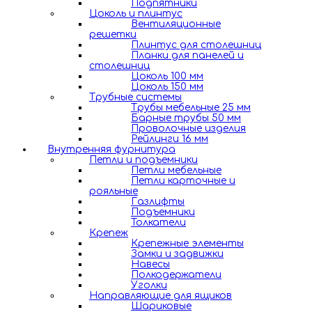
Подпятники
Цоколь и плинтус
Вентиляционные
решетки
Плинтус для столешниц
Планки для панелей и
столешниц
Цоколь 100 мм
Цоколь 150 мм
Трубные системы
Трубы мебельные 25 мм
Барные трубы 50 мм
Проволочные изделия
Рейлинги 16 мм
Внутренняя фурнитура
Петли и подъемники
Петли мебельные
Петли карточные и
рояльные
Газлифты
Подъемники
Толкатели
Крепеж
Крепежные элементы
Замки и задвижки
Навесы
Полкодержатели
Уголки
Направляющие для ящиков
Шариковые