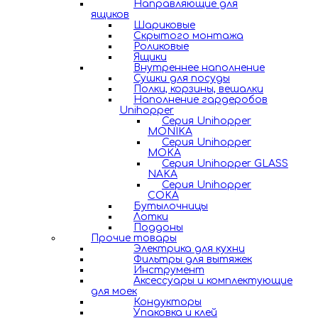
Направляющие для
ящиков
Шариковые
Скрытого монтажа
Роликовые
Ящики
Внутреннее наполнение
Сушки для посуды
Полки, корзины, вешалки
Наполнение гардеробов
Unihopper
Серия Unihopper
MONIKA
Серия Unihopper
MOKA
Серия Unihopper GLASS
NAKA
Серия Unihopper
COKA
Бутылочницы
Лотки
Поддоны
Прочие товары
Электрика для кухни
Фильтры для вытяжек
Инструмент
Аксессуары и комплектующие
для моек
Кондукторы
Упаковка и клей