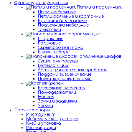
Фурнитура внутренняя
Петли и подъемники
Петли мебельные
Петли рояльные и карточные
Кронштейны газовые
Подъемники мебельные
Толкатели
Направляющие
Шариковые
Роликовые
Скрытого монтажа
Ящики в сборе
Наполнение шкафов
Сушки для посуды
Бутылочницы
Лотки для столовых приборов
Поддоны гигиенические
Полки, корзины, вешалки
Крепеж
Крепежные элементы
Полкодержатели
Навесы
Замки и задвижки
Уголки
Прочие товары
Инструмент
Мебельные кондукторы
Клей и упаковка
Реставрация