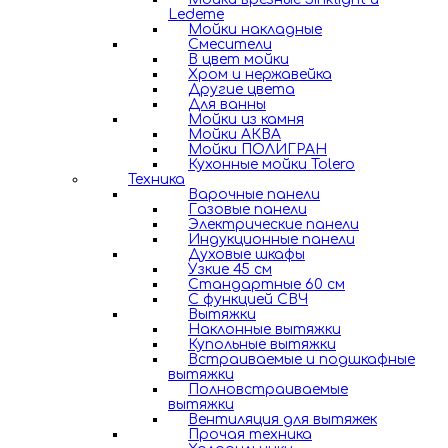
Ledeme
Мойки накладные
Смесители
В цвет мойки
Хром и нержавейка
Другие цвета
Для ванны
Мойки из камня
Мойки АКВА
Мойки ПОЛИГРАН
Кухонные мойки Tolero
Техника
Варочные панели
Газовые панели
Электрические панели
Индукционные панели
Духовые шкафы
Узкие 45 см
Стандартные 60 см
С функцией СВЧ
Вытяжки
Наклонные вытяжки
Купольные вытяжки
Встраиваемые и подшкафные
вытяжки
Полновстраиваемые
вытяжки
Вентиляция для вытяжек
Прочая техника