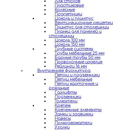
Для столов
Пластиковые
Колесные
Подпятники
Цоколь и плинтус
Вентиляционные решетки
Плинтус для столешниц
Планки для панелей и
столешниц
Цоколь 100 мм
Цоколь 150 мм
Трубные системы
Трубы мебельные 25 мм
Барные трубы 50 мм
Проволочные изделия
Рейлинги 16 мм
Внутренняя фурнитура
Петли и подъемники
Петли мебельные
Петли карточные и
рояльные
Газлифты
Подъемники
Толкатели
Крепеж
Крепежные элементы
Замки и задвижки
Навесы
Полкодержатели
Уголки