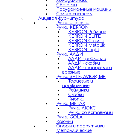
Холодильники
СВЧ печи
Посудомоечные машины
Сплит-системы
Лицевая фурнитура
Ручки и крючки
Ручки KERRON
KERRON Рейлинг
KERRON ELITE
KERRON Classic
KERRON Metallik
KERRON Light
Ручки АЛДИ
АЛДИ - рейлинги
АЛДИ - скобки
АЛДИ - торцевые и
врезные
Ручки SETE, AVIOR, MF
Торцевые и
профильные
Рейлинги
Скобки
Кнопки
Ручки METAX
Ручки ЛЮКС
Ручки со вставками
Ручки GOLA
Крючки
Опоры и подпятники
Металлические