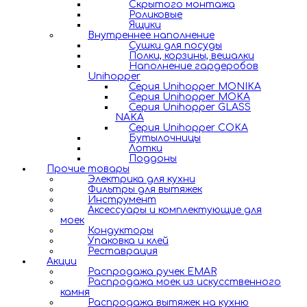
Скрытого монтажа
Роликовые
Ящики
Внутреннее наполнение
Сушки для посуды
Полки, корзины, вешалки
Наполнение гардеробов
Unihopper
Серия Unihopper MONIKA
Серия Unihopper MOKA
Серия Unihopper GLASS
NAKA
Серия Unihopper COKA
Бутылочницы
Лотки
Поддоны
Прочие товары
Электрика для кухни
Фильтры для вытяжек
Инструмент
Аксессуары и комплектующие для
моек
Кондукторы
Упаковка и клей
Реставрация
Акции
Распродажа ручек EMAR
Распродажа моек из искусственного
камня
Распродажа вытяжек на кухню