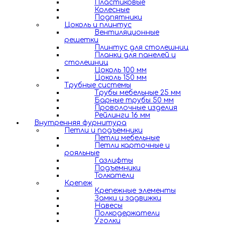
Пластиковые
Колесные
Подпятники
Цоколь и плинтус
Вентиляционные
решетки
Плинтус для столешниц
Планки для панелей и
столешниц
Цоколь 100 мм
Цоколь 150 мм
Трубные системы
Трубы мебельные 25 мм
Барные трубы 50 мм
Проволочные изделия
Рейлинги 16 мм
Внутренняя фурнитура
Петли и подъемники
Петли мебельные
Петли карточные и
рояльные
Газлифты
Подъемники
Толкатели
Крепеж
Крепежные элементы
Замки и задвижки
Навесы
Полкодержатели
Уголки