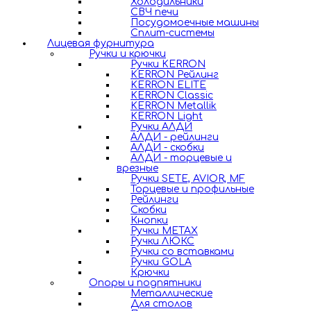
Холодильники
СВЧ печи
Посудомоечные машины
Сплит-системы
Лицевая фурнитура
Ручки и крючки
Ручки KERRON
KERRON Рейлинг
KERRON ELITE
KERRON Classic
KERRON Metallik
KERRON Light
Ручки АЛДИ
АЛДИ - рейлинги
АЛДИ - скобки
АЛДИ - торцевые и
врезные
Ручки SETE, AVIOR, MF
Торцевые и профильные
Рейлинги
Скобки
Кнопки
Ручки METAX
Ручки ЛЮКС
Ручки со вставками
Ручки GOLA
Крючки
Опоры и подпятники
Металлические
Для столов