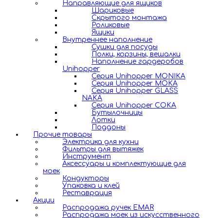
Направляющие для ящиков
Шариковые
Скрытого монтажа
Роликовые
Ящики
Внутреннее наполнение
Сушки для посуды
Полки, корзины, вешалки
Наполнение гардеробов
Unihopper
Серия Unihopper MONIKA
Серия Unihopper MOKA
Серия Unihopper GLASS
NAKA
Серия Unihopper COKA
Бутылочницы
Лотки
Поддоны
Прочие товары
Электрика для кухни
Фильтры для вытяжек
Инструмент
Аксессуары и комплектующие для
моек
Кондукторы
Упаковка и клей
Реставрация
Акции
Распродажа ручек EMAR
Распродажа моек из искусственного