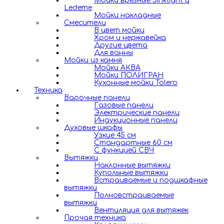
Мойки врезные Sinklight и
Ledeme
Мойки накладные
Смесители
В цвет мойки
Хром и нержавейка
Другие цвета
Для ванны
Мойки из камня
Мойки АКВА
Мойки ПОЛИГРАН
Кухонные мойки Tolero
Техника
Варочные панели
Газовые панели
Электрические панели
Индукционные панели
Духовые шкафы
Узкие 45 см
Стандартные 60 см
С функцией СВЧ
Вытяжки
Наклонные вытяжки
Купольные вытяжки
Встраиваемые и подшкафные
вытяжки
Полновстраиваемые
вытяжки
Вентиляция для вытяжек
Прочая техника