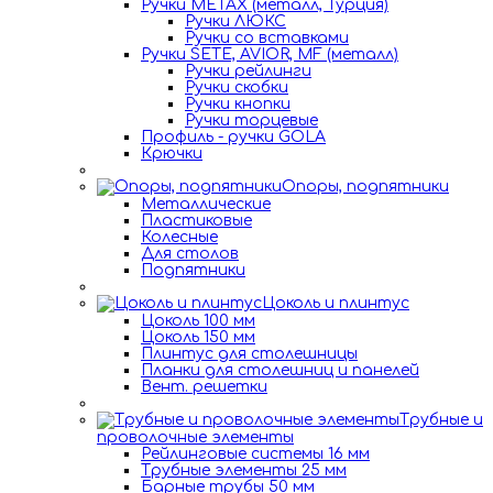
Ручки METAX (металл, Турция)
Ручки ЛЮКС
Ручки со вставками
Ручки SETE, AVIOR, MF (металл)
Ручки рейлинги
Ручки скобки
Ручки кнопки
Ручки торцевые
Профиль - ручки GOLA
Крючки
Опоры, подпятники
Металлические
Пластиковые
Колесные
Для столов
Подпятники
Цоколь и плинтус
Цоколь 100 мм
Цоколь 150 мм
Плинтус для столешницы
Планки для столешниц и панелей
Вент. решетки
Трубные и
проволочные элементы
Рейлинговые системы 16 мм
Трубные элементы 25 мм
Барные трубы 50 мм