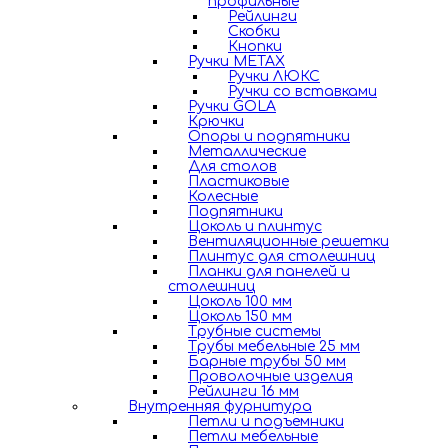
профильные
Рейлинги
Скобки
Кнопки
Ручки METAX
Ручки ЛЮКС
Ручки со вставками
Ручки GOLA
Крючки
Опоры и подпятники
Металлические
Для столов
Пластиковые
Колесные
Подпятники
Цоколь и плинтус
Вентиляционные решетки
Плинтус для столешниц
Планки для панелей и
столешниц
Цоколь 100 мм
Цоколь 150 мм
Трубные системы
Трубы мебельные 25 мм
Барные трубы 50 мм
Проволочные изделия
Рейлинги 16 мм
Внутренняя фурнитура
Петли и подъемники
Петли мебельные