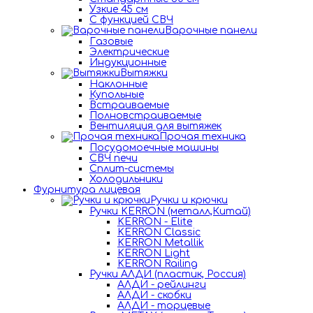
Узкие 45 см
С функцией СВЧ
Варочные панели
Газовые
Электрические
Индукционные
Вытяжки
Наклонные
Купольные
Встраиваемые
Полновстраиваемые
Вентиляция для вытяжек
Прочая техника
Посудомоечные машины
СВЧ печи
Сплит-системы
Холодильники
Фурнитура лицевая
Ручки и крючки
Ручки KERRON (металл,Китай)
KERRON - Elite
KERRON Classic
KERRON Metallik
KERRON Light
KERRON Railing
Ручки АЛДИ (пластик, Россия)
АЛДИ - рейлинги
АЛДИ - скобки
АЛДИ - торцевые