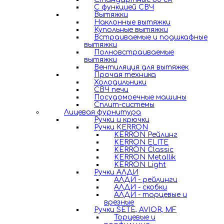
С функцией СВЧ
Вытяжки
Наклонные вытяжки
Купольные вытяжки
Встраиваемые и подшкафные
вытяжки
Полновстраиваемые
вытяжки
Вентиляция для вытяжек
Прочая техника
Холодильники
СВЧ печи
Посудомоечные машины
Сплит-системы
Лицевая фурнитура
Ручки и крючки
Ручки KERRON
KERRON Рейлинг
KERRON ELITE
KERRON Classic
KERRON Metallik
KERRON Light
Ручки АЛДИ
АЛДИ - рейлинги
АЛДИ - скобки
АЛДИ - торцевые и
врезные
Ручки SETE, AVIOR, MF
Торцевые и