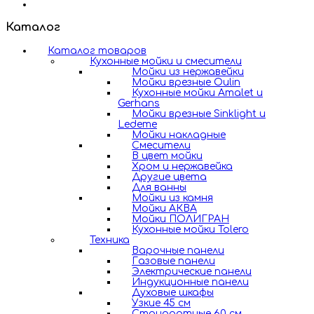
Каталог
Каталог товаров
Кухонные мойки и смесители
Мойки из нержавейки
Мойки врезные Oulin
Кухонные мойки Amalet и
Gerhans
Мойки врезные Sinklight и
Ledeme
Мойки накладные
Смесители
В цвет мойки
Хром и нержавейка
Другие цвета
Для ванны
Мойки из камня
Мойки АКВА
Мойки ПОЛИГРАН
Кухонные мойки Tolero
Техника
Варочные панели
Газовые панели
Электрические панели
Индукционные панели
Духовые шкафы
Узкие 45 см
Стандартные 60 см