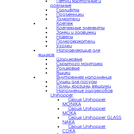
Петли карточные и
рояльные
Газлифты
Подъемники
Толкатели
Крепеж
Крепежные элементы
Замки и задвижки
Навесы
Полкодержатели
Уголки
Направляющие для
ящиков
Шариковые
Скрытого монтажа
Роликовые
Ящики
Внутреннее наполнение
Сушки для посуды
Полки, корзины, вешалки
Наполнение гардеробов
Unihopper
Серия Unihopper
MONIKA
Серия Unihopper
MOKA
Серия Unihopper GLASS
NAKA
Серия Unihopper
COKA