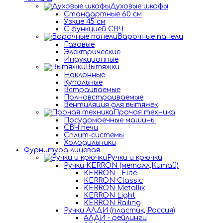
Духовые шкафы
Стандартные 60 см
Узкие 45 см
С функцией СВЧ
Варочные панели
Газовые
Электрические
Индукционные
Вытяжки
Наклонные
Купольные
Встраиваемые
Полновстраиваемые
Вентиляция для вытяжек
Прочая техника
Посудомоечные машины
СВЧ печи
Сплит-системы
Холодильники
Фурнитура лицевая
Ручки и крючки
Ручки KERRON (металл,Китай)
KERRON - Elite
KERRON Classic
KERRON Metallik
KERRON Light
KERRON Railing
Ручки АЛДИ (пластик, Россия)
АЛДИ - рейлинги