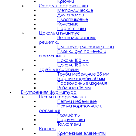
Крючки
Опоры и подпятники
Металлические
Для столов
Пластиковые
Колесные
Подпятники
Цоколь и плинтус
Вентиляционные
решетки
Плинтус для столешниц
Планки для панелей и
столешниц
Цоколь 100 мм
Цоколь 150 мм
Трубные системы
Трубы мебельные 25 мм
Барные трубы 50 мм
Проволочные изделия
Рейлинги 16 мм
Внутренняя фурнитура
Петли и подъемники
Петли мебельные
Петли карточные и
рояльные
Газлифты
Подъемники
Толкатели
Крепеж
Крепежные элементы