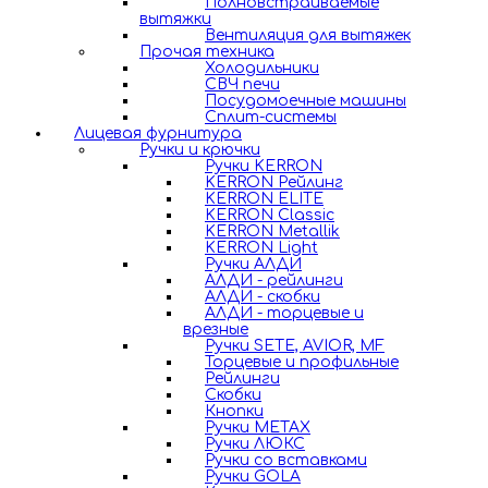
Полновстраиваемые
вытяжки
Вентиляция для вытяжек
Прочая техника
Холодильники
СВЧ печи
Посудомоечные машины
Сплит-системы
Лицевая фурнитура
Ручки и крючки
Ручки KERRON
KERRON Рейлинг
KERRON ELITE
KERRON Classic
KERRON Metallik
KERRON Light
Ручки АЛДИ
АЛДИ - рейлинги
АЛДИ - скобки
АЛДИ - торцевые и
врезные
Ручки SETE, AVIOR, MF
Торцевые и профильные
Рейлинги
Скобки
Кнопки
Ручки METAX
Ручки ЛЮКС
Ручки со вставками
Ручки GOLA