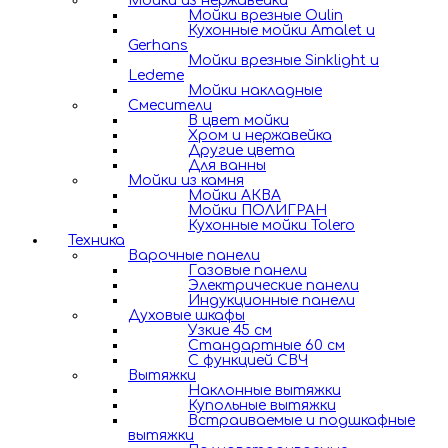
Мойки из нержавейки
Мойки врезные Oulin
Кухонные мойки Amalet и
Gerhans
Мойки врезные Sinklight и
Ledeme
Мойки накладные
Смесители
В цвет мойки
Хром и нержавейка
Другие цвета
Для ванны
Мойки из камня
Мойки АКВА
Мойки ПОЛИГРАН
Кухонные мойки Tolero
Техника
Варочные панели
Газовые панели
Электрические панели
Индукционные панели
Духовые шкафы
Узкие 45 см
Стандартные 60 см
С функцией СВЧ
Вытяжки
Наклонные вытяжки
Купольные вытяжки
Встраиваемые и подшкафные
вытяжки