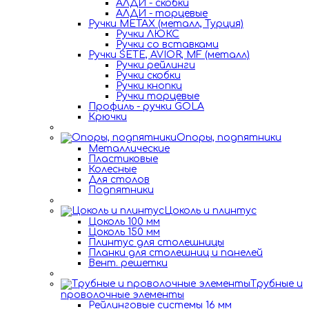
АЛДИ - скобки
АЛДИ - торцевые
Ручки METAX (металл, Турция)
Ручки ЛЮКС
Ручки со вставками
Ручки SETE, AVIOR, MF (металл)
Ручки рейлинги
Ручки скобки
Ручки кнопки
Ручки торцевые
Профиль - ручки GOLA
Крючки
Опоры, подпятники
Металлические
Пластиковые
Колесные
Для столов
Подпятники
Цоколь и плинтус
Цоколь 100 мм
Цоколь 150 мм
Плинтус для столешницы
Планки для столешниц и панелей
Вент. решетки
Трубные и
проволочные элементы
Рейлинговые системы 16 мм