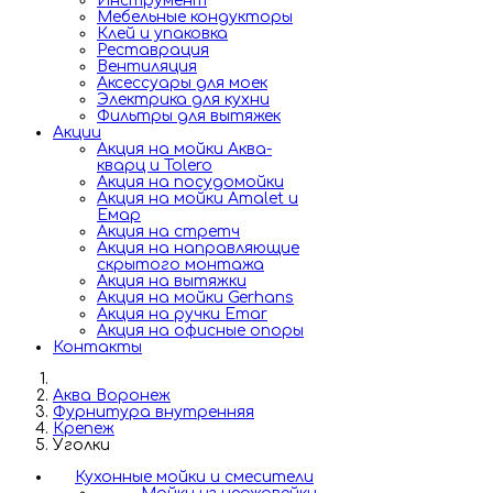
Инструмент
Мебельные кондукторы
Клей и упаковка
Реставрация
Вентиляция
Аксессуары для моек
Электрика для кухни
Фильтры для вытяжек
Акции
Акция на мойки Аква-
кварц и Tolero
Акция на посудомойки
Акция на мойки Amalet и
Емар
Акция на стретч
Акция на направляющие
скрытого монтажа
Акция на вытяжки
Акция на мойки Gerhans
Акция на ручки Emar
Акция на офисные опоры
Контакты
Аква Воронеж
Фурнитура внутренняя
Крепеж
Уголки
Кухонные мойки и смесители