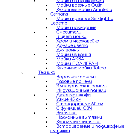
Мойки из нержавейки
Мойки врезные Oulin
Кухонные мойки Amalet и
Gerhans
Мойки врезные Sinklight и
Ledeme
Мойки накладные
Смесители
В цвет мойки
Хром и нержавейка
Другие цвета
Для ванны
Мойки из камня
Мойки АКВА
Мойки ПОЛИГРАН
Кухонные мойки Tolero
Техника
Варочные панели
Газовые панели
Электрические панели
Индукционные панели
Духовые шкафы
Узкие 45 см
Стандартные 60 см
С функцией СВЧ
Вытяжки
Наклонные вытяжки
Купольные вытяжки
Встраиваемые и подшкафные
вытяжки