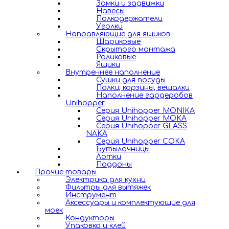
Замки и задвижки
Навесы
Полкодержатели
Уголки
Направляющие для ящиков
Шариковые
Скрытого монтажа
Роликовые
Ящики
Внутреннее наполнение
Сушки для посуды
Полки, корзины, вешалки
Наполнение гардеробов
Unihopper
Серия Unihopper MONIKA
Серия Unihopper MOKA
Серия Unihopper GLASS
NAKA
Серия Unihopper COKA
Бутылочницы
Лотки
Поддоны
Прочие товары
Электрика для кухни
Фильтры для вытяжек
Инструмент
Аксессуары и комплектующие для
моек
Кондукторы
Упаковка и клей