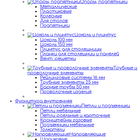
Опоры, подпятники
Металлические
Пластиковые
Колесные
Для столов
Подпятники
Цоколь и плинтус
Цоколь 100 мм
Цоколь 150 мм
Плинтус для столешницы
Планки для столешниц и панелей
Вент. решетки
Трубные и
проволочные элементы
Рейлинговые системы 16 мм
Трубные элементы 25 мм
Барные трубы 50 мм
Проволочные изделия
Фурнитура внутренняя
Петли и подъемники
Петли мебельные
Петли рояльные и карточные
Кронштейны газовые
Подъемники мебельные
Толкатели
Направляющие
Шариковые