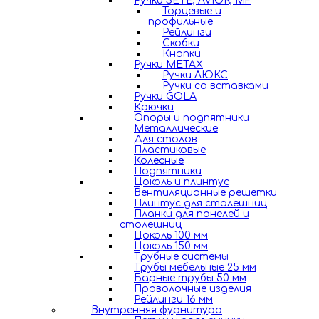
Ручки SETE, AVIOR, MF
Торцевые и
профильные
Рейлинги
Скобки
Кнопки
Ручки METAX
Ручки ЛЮКС
Ручки со вставками
Ручки GOLA
Крючки
Опоры и подпятники
Металлические
Для столов
Пластиковые
Колесные
Подпятники
Цоколь и плинтус
Вентиляционные решетки
Плинтус для столешниц
Планки для панелей и
столешниц
Цоколь 100 мм
Цоколь 150 мм
Трубные системы
Трубы мебельные 25 мм
Барные трубы 50 мм
Проволочные изделия
Рейлинги 16 мм
Внутренняя фурнитура