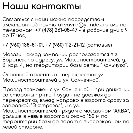
Наши контакты
Связаться с нами можно посредством
электронной почты
akvavrn@yandex.ru
или по
телефонам:
+7 (473) 261-05-47
- в рабочие дни с 9
до 17 час,
+7 (960) 138-81-01, +7 (960) 112-21-12
(сотовые)
Магазин-склад компании располагается в г.
Воронеж по адресу: ул. Машиностроителей, д.
3, кор. 4, на территории базы сетки "Кольчуга".
Основной ориентир - перекресток ул.
Машиностроителей и ул. Солнечной.
Проезд возможен с ул. Солнечной - при движении
со стороны пр-та Труда - не доезжая до
перекрестка, въезд направо в ворота сразу за
заправкой "Экстрагаз", и с ул.
Машиностроителей - рядом с магазином "АКВА",
дальше в
левые
ворота и около 150 м по
территории базы до ворот с видеоэкраном по
левой стороне..