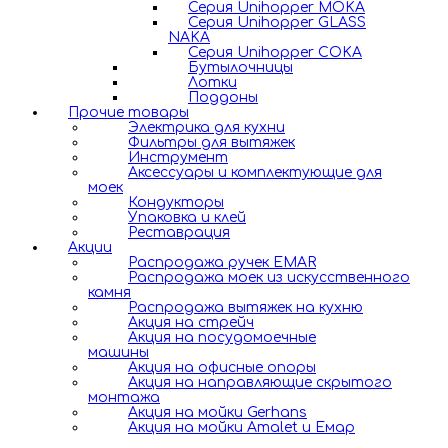
Серия Unihopper MOKA
Серия Unihopper GLASS
NAKA
Серия Unihopper COKA
Бутылочницы
Лотки
Поддоны
Прочие товары
Электрика для кухни
Фильтры для вытяжек
Инструмент
Аксессуары и комплектующие для
моек
Кондукторы
Упаковка и клей
Реставрация
Акции
Распродажа ручек EMAR
Распродажа моек из искусственного
камня
Распродажа вытяжек на кухню
Акция на стрейч
Акция на посудомоечные
машины
Акция на офисные опоры
Акция на направляющие скрытого
монтажа
Акция на мойки Gerhans
Акция на мойки Amalet и Емар