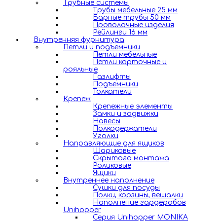
Трубные системы
Трубы мебельные 25 мм
Барные трубы 50 мм
Проволочные изделия
Рейлинги 16 мм
Внутренняя фурнитура
Петли и подъемники
Петли мебельные
Петли карточные и
рояльные
Газлифты
Подъемники
Толкатели
Крепеж
Крепежные элементы
Замки и задвижки
Навесы
Полкодержатели
Уголки
Направляющие для ящиков
Шариковые
Скрытого монтажа
Роликовые
Ящики
Внутреннее наполнение
Сушки для посуды
Полки, корзины, вешалки
Наполнение гардеробов
Unihopper
Серия Unihopper MONIKA