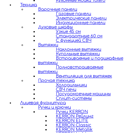
Кухонные мойки Tolero
Техника
Варочные панели
Газовые панели
Электрические панели
Индукционные панели
Духовые шкафы
Узкие 45 см
Стандартные 60 см
С функцией СВЧ
Вытяжки
Наклонные вытяжки
Купольные вытяжки
Встраиваемые и подшкафные
вытяжки
Полновстраиваемые
вытяжки
Вентиляция для вытяжек
Прочая техника
Холодильники
СВЧ печи
Посудомоечные машины
Сплит-системы
Лицевая фурнитура
Ручки и крючки
Ручки KERRON
KERRON Рейлинг
KERRON ELITE
KERRON Classic
KERRON Metallik