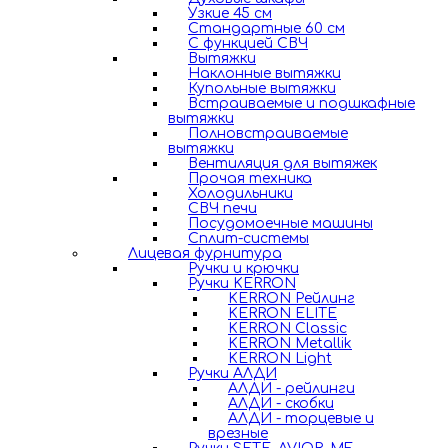
Узкие 45 см
Стандартные 60 см
С функцией СВЧ
Вытяжки
Наклонные вытяжки
Купольные вытяжки
Встраиваемые и подшкафные
вытяжки
Полновстраиваемые
вытяжки
Вентиляция для вытяжек
Прочая техника
Холодильники
СВЧ печи
Посудомоечные машины
Сплит-системы
Лицевая фурнитура
Ручки и крючки
Ручки KERRON
KERRON Рейлинг
KERRON ELITE
KERRON Classic
KERRON Metallik
KERRON Light
Ручки АЛДИ
АЛДИ - рейлинги
АЛДИ - скобки
АЛДИ - торцевые и
врезные