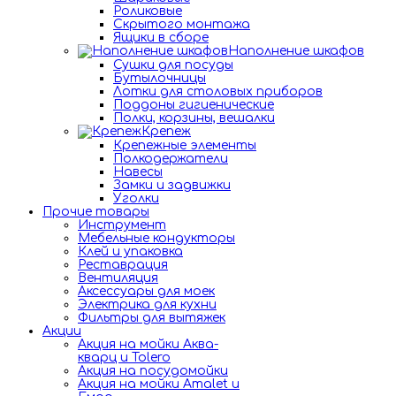
Роликовые
Скрытого монтажа
Ящики в сборе
Наполнение шкафов
Сушки для посуды
Бутылочницы
Лотки для столовых приборов
Поддоны гигиенические
Полки, корзины, вешалки
Крепеж
Крепежные элементы
Полкодержатели
Навесы
Замки и задвижки
Уголки
Прочие товары
Инструмент
Мебельные кондукторы
Клей и упаковка
Реставрация
Вентиляция
Аксессуары для моек
Электрика для кухни
Фильтры для вытяжек
Акции
Акция на мойки Аква-
кварц и Tolero
Акция на посудомойки
Акция на мойки Amalet и