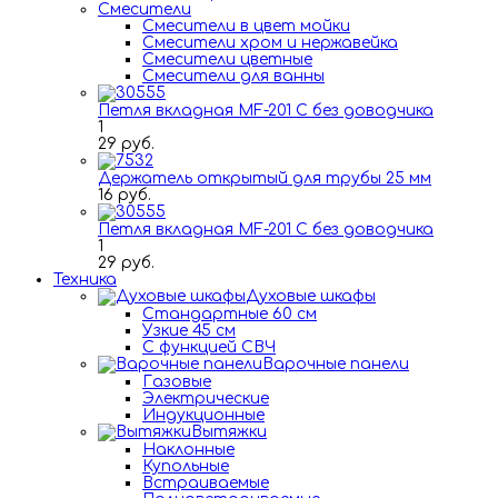
Смесители
Смесители в цвет мойки
Смесители хром и нержавейка
Смесители цветные
Смесители для ванны
Петля вкладная MF-201 C без доводчика
1
29 руб.
Держатель открытый для трубы 25 мм
16 руб.
Петля вкладная MF-201 C без доводчика
1
29 руб.
Техника
Духовые шкафы
Стандартные 60 см
Узкие 45 см
С функцией СВЧ
Варочные панели
Газовые
Электрические
Индукционные
Вытяжки
Наклонные
Купольные
Встраиваемые