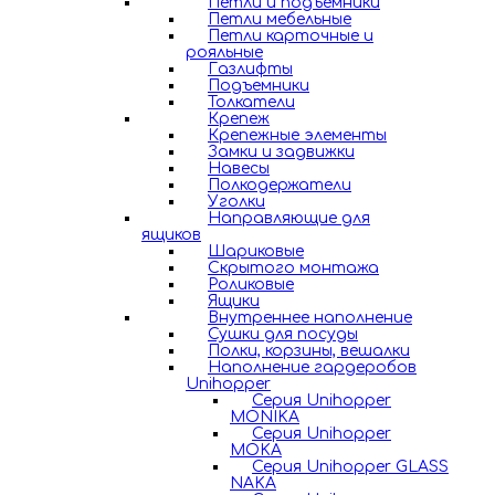
Петли и подъемники
Петли мебельные
Петли карточные и
рояльные
Газлифты
Подъемники
Толкатели
Крепеж
Крепежные элементы
Замки и задвижки
Навесы
Полкодержатели
Уголки
Направляющие для
ящиков
Шариковые
Скрытого монтажа
Роликовые
Ящики
Внутреннее наполнение
Сушки для посуды
Полки, корзины, вешалки
Наполнение гардеробов
Unihopper
Серия Unihopper
MONIKA
Серия Unihopper
MOKA
Серия Unihopper GLASS
NAKA