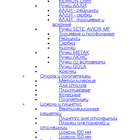
KERRON Light
Ручки АЛДИ
АЛДИ - рейлинги
АЛДИ - скобки
АЛДИ - торцевые и
врезные
Ручки SETE, AVIOR, MF
Торцевые и профильные
Рейлинги
Скобки
Кнопки
Ручки METAX
Ручки ЛЮКС
Ручки со вставками
Ручки GOLA
Крючки
Опоры и подпятники
Металлические
Для столов
Пластиковые
Колесные
Подпятники
Цоколь и плинтус
Вентиляционные
решетки
Плинтус для столешниц
Планки для панелей и
столешниц
Цоколь 100 мм
Цоколь 150 мм