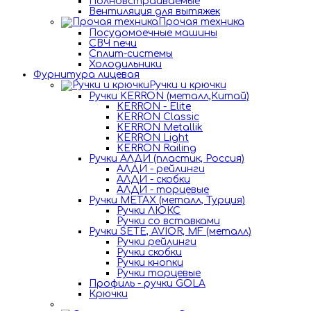
Полновстраиваемые
Вентиляция для вытяжек
Прочая техника
Посудомоечные машины
СВЧ печи
Сплит-системы
Холодильники
Фурнитура лицевая
Ручки и крючки
Ручки KERRON (металл,Китай)
KERRON - Elite
KERRON Classic
KERRON Metallik
KERRON Light
KERRON Railing
Ручки АЛДИ (пластик, Россия)
АЛДИ - рейлинги
АЛДИ - скобки
АЛДИ - торцевые
Ручки METAX (металл, Турция)
Ручки ЛЮКС
Ручки со вставками
Ручки SETE, AVIOR, MF (металл)
Ручки рейлинги
Ручки скобки
Ручки кнопки
Ручки торцевые
Профиль - ручки GOLA
Крючки