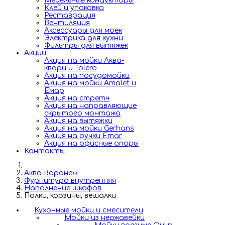
Мебельные кондукторы
Клей и упаковка
Реставрация
Вентиляция
Аксессуары для моек
Электрика для кухни
Фильтры для вытяжек
Акции
Акция на мойки Аква-
кварц и Tolero
Акция на посудомойки
Акция на мойки Amalet и
Емар
Акция на стретч
Акция на направляющие
скрытого монтажа
Акция на вытяжки
Акция на мойки Gerhans
Акция на ручки Emar
Акция на офисные опоры
Контакты
Аква Воронеж
Фурнитура внутренняя
Наполнение шкафов
Полки, корзины, вешалки
Кухонные мойки и смесители
Мойки из нержавейки