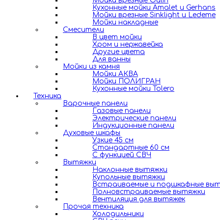
Мойки врезные Oulin
Кухонные мойки Amalet и Gerhans
Мойки врезные Sinklight и Ledeme
Мойки накладные
Смесители
В цвет мойки
Хром и нержавейка
Другие цвета
Для ванны
Мойки из камня
Мойки АКВА
Мойки ПОЛИГРАН
Кухонные мойки Tolero
Техника
Варочные панели
Газовые панели
Электрические панели
Индукционные панели
Духовые шкафы
Узкие 45 см
Стандартные 60 см
С функцией СВЧ
Вытяжки
Наклонные вытяжки
Купольные вытяжки
Встраиваемые и подшкафные вы
Полновстраиваемые вытяжки
Вентиляция для вытяжек
Прочая техника
Холодильники