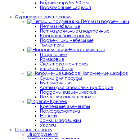
Барные трубы 50 мм
Проволочные изделия
Фурнитура внутренняя
Петли и подъемники
Петли мебельные
Петли рояльные и карточные
Кронштейны газовые
Подъемники мебельные
Толкатели
Направляющие
Шариковые
Роликовые
Скрытого монтажа
Ящики в сборе
Наполнение шкафов
Сушки для посуды
Бутылочницы
Лотки для столовых приборов
Поддоны гигиенические
Полки, корзины, вешалки
Крепеж
Крепежные элементы
Полкодержатели
Навесы
Замки и задвижки
Уголки
Прочие товары
Инструмент