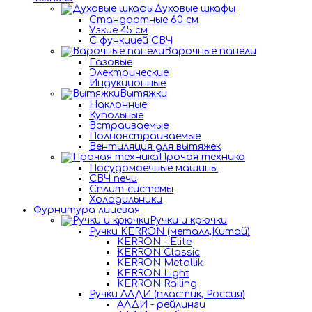
Духовые шкафы
Стандартные 60 см
Узкие 45 см
С функцией СВЧ
Варочные панели
Газовые
Электрические
Индукционные
Вытяжки
Наклонные
Купольные
Встраиваемые
Полновстраиваемые
Вентиляция для вытяжек
Прочая техника
Посудомоечные машины
СВЧ печи
Сплит-системы
Холодильники
Фурнитура лицевая
Ручки и крючки
Ручки KERRON (металл,Китай)
KERRON - Elite
KERRON Classic
KERRON Metallik
KERRON Light
KERRON Railing
Ручки АЛДИ (пластик, Россия)
АЛДИ - рейлинги