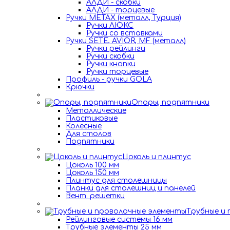
АЛДИ - скобки
АЛДИ - торцевые
Ручки METAX (металл, Турция)
Ручки ЛЮКС
Ручки со вставками
Ручки SETE, AVIOR, MF (металл)
Ручки рейлинги
Ручки скобки
Ручки кнопки
Ручки торцевые
Профиль - ручки GOLA
Крючки
Опоры, подпятники
Металлические
Пластиковые
Колесные
Для столов
Подпятники
Цоколь и плинтус
Цоколь 100 мм
Цоколь 150 мм
Плинтус для столешницы
Планки для столешниц и панелей
Вент. решетки
Трубные и
Рейлинговые системы 16 мм
Трубные элементы 25 мм