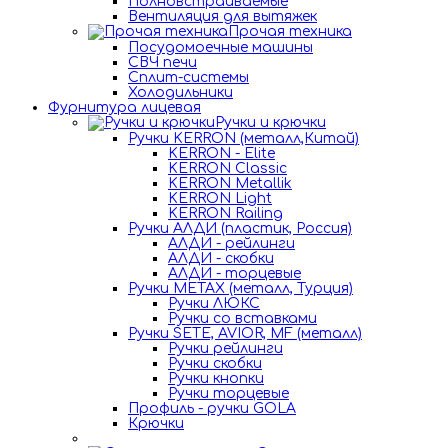
Полновстраиваемые
Вентиляция для вытяжек
Прочая техника
Посудомоечные машины
СВЧ печи
Сплит-системы
Холодильники
Фурнитура лицевая
Ручки и крючки
Ручки KERRON (металл,Китай)
KERRON - Elite
KERRON Classic
KERRON Metallik
KERRON Light
KERRON Railing
Ручки АЛДИ (пластик, Россия)
АЛДИ - рейлинги
АЛДИ - скобки
АЛДИ - торцевые
Ручки METAX (металл, Турция)
Ручки ЛЮКС
Ручки со вставками
Ручки SETE, AVIOR, MF (металл)
Ручки рейлинги
Ручки скобки
Ручки кнопки
Ручки торцевые
Профиль - ручки GOLA
Крючки