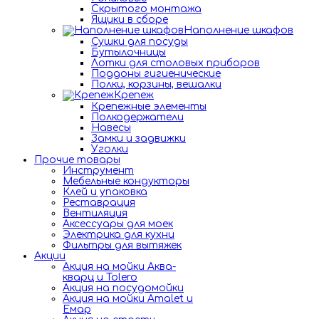
Скрытого монтажа
Ящики в сборе
Наполнение шкафов
Сушки для посуды
Бутылочницы
Лотки для столовых приборов
Поддоны гигиенические
Полки, корзины, вешалки
Крепеж
Крепежные элементы
Полкодержатели
Навесы
Замки и задвижки
Уголки
Прочие товары
Инструмент
Мебельные кондукторы
Клей и упаковка
Реставрация
Вентиляция
Аксессуары для моек
Электрика для кухни
Фильтры для вытяжек
Акции
Акция на мойки Аква-
кварц и Tolero
Акция на посудомойки
Акция на мойки Amalet и
Емар