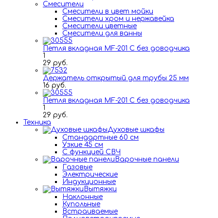
Смесители
Смесители в цвет мойки
Смесители хром и нержавейка
Смесители цветные
Смесители для ванны
Петля вкладная MF-201 C без доводчика
1
29 руб.
Держатель открытый для трубы 25 мм
16 руб.
Петля вкладная MF-201 C без доводчика
1
29 руб.
Техника
Духовые шкафы
Стандартные 60 см
Узкие 45 см
С функцией СВЧ
Варочные панели
Газовые
Электрические
Индукционные
Вытяжки
Наклонные
Купольные
Встраиваемые