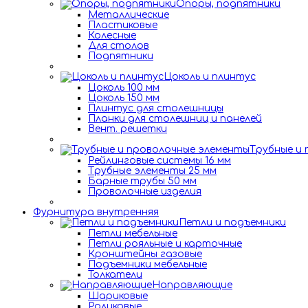
Опоры, подпятники
Металлические
Пластиковые
Колесные
Для столов
Подпятники
Цоколь и плинтус
Цоколь 100 мм
Цоколь 150 мм
Плинтус для столешницы
Планки для столешниц и панелей
Вент. решетки
Трубные и
Рейлинговые системы 16 мм
Трубные элементы 25 мм
Барные трубы 50 мм
Проволочные изделия
Фурнитура внутренняя
Петли и подъемники
Петли мебельные
Петли рояльные и карточные
Кронштейны газовые
Подъемники мебельные
Толкатели
Направляющие
Шариковые
Роликовые