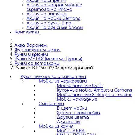
Акция на стретч
Акция на направляющие
скрытого монтажа
Акция на вытяжки
Акция на мойки Gerhans
Акция на ручки Emar
Акция на офисные опоры
Контакты
Аква Воронеж
Фурнитура лицевая
Ручки и крючки
Ручки METAX (металл, Турция)
Ручки со вставками
Ручка E.BT 160-02/08 хром-красный
Кухонные мойки и смесители
Мойки из нержавейки
Мойки врезные Oulin
Кухонные мойки Amalet и Gerhans
Мойки врезные Sinklight и Ledeme
Мойки накладные
Смесители
В цвет мойки
Хром и нержавейка
Другие цвета
Для ванны
Мойки из камня
Мойки АКВА