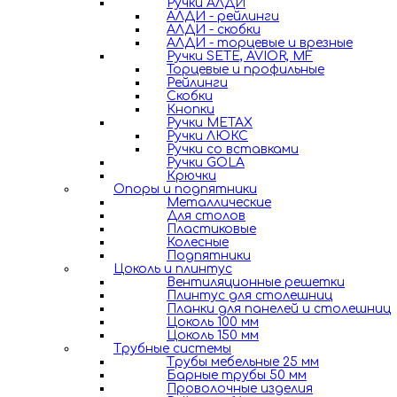
Ручки АЛДИ
АЛДИ - рейлинги
АЛДИ - скобки
АЛДИ - торцевые и врезные
Ручки SETE, AVIOR, MF
Торцевые и профильные
Рейлинги
Скобки
Кнопки
Ручки METAX
Ручки ЛЮКС
Ручки со вставками
Ручки GOLA
Крючки
Опоры и подпятники
Металлические
Для столов
Пластиковые
Колесные
Подпятники
Цоколь и плинтус
Вентиляционные решетки
Плинтус для столешниц
Планки для панелей и столешниц
Цоколь 100 мм
Цоколь 150 мм
Трубные системы
Трубы мебельные 25 мм
Барные трубы 50 мм
Проволочные изделия