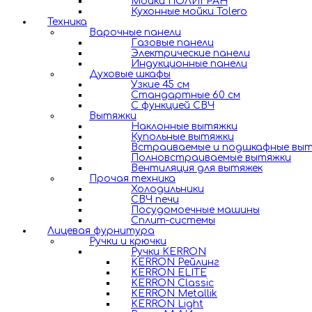
Мойки ПОЛИГРАН
Кухонные мойки Tolero
Техника
Варочные панели
Газовые панели
Электрические панели
Индукционные панели
Духовые шкафы
Узкие 45 см
Стандартные 60 см
С функцией СВЧ
Вытяжки
Наклонные вытяжки
Купольные вытяжки
Встраиваемые и подшкафные вы
Полновстраиваемые вытяжки
Вентиляция для вытяжек
Прочая техника
Холодильники
СВЧ печи
Посудомоечные машины
Сплит-системы
Лицевая фурнитура
Ручки и крючки
Ручки KERRON
KERRON Рейлинг
KERRON ELITE
KERRON Classic
KERRON Metallik
KERRON Light