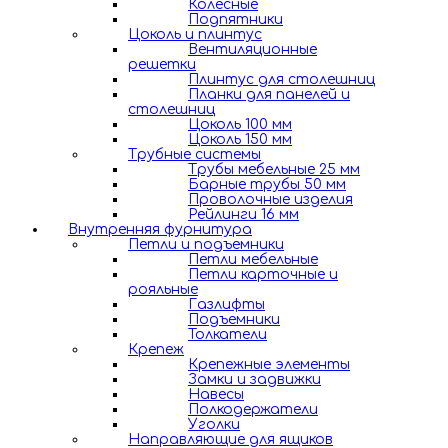
Колесные
Подпятники
Цоколь и плинтус
Вентиляционные
решетки
Плинтус для столешниц
Планки для панелей и
столешниц
Цоколь 100 мм
Цоколь 150 мм
Трубные системы
Трубы мебельные 25 мм
Барные трубы 50 мм
Проволочные изделия
Рейлинги 16 мм
Внутренняя фурнитура
Петли и подъемники
Петли мебельные
Петли карточные и
рояльные
Газлифты
Подъемники
Толкатели
Крепеж
Крепежные элементы
Замки и задвижки
Навесы
Полкодержатели
Уголки
Направляющие для ящиков