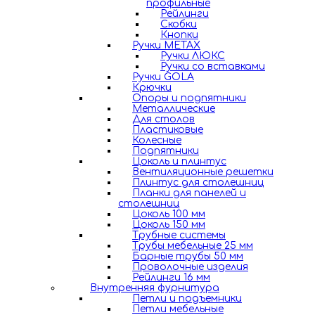
профильные
Рейлинги
Скобки
Кнопки
Ручки METAX
Ручки ЛЮКС
Ручки со вставками
Ручки GOLA
Крючки
Опоры и подпятники
Металлические
Для столов
Пластиковые
Колесные
Подпятники
Цоколь и плинтус
Вентиляционные решетки
Плинтус для столешниц
Планки для панелей и
столешниц
Цоколь 100 мм
Цоколь 150 мм
Трубные системы
Трубы мебельные 25 мм
Барные трубы 50 мм
Проволочные изделия
Рейлинги 16 мм
Внутренняя фурнитура
Петли и подъемники
Петли мебельные