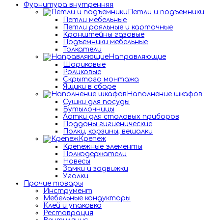
Фурнитура внутренняя
Петли и подъемники
Петли мебельные
Петли рояльные и карточные
Кронштейны газовые
Подъемники мебельные
Толкатели
Направляющие
Шариковые
Роликовые
Скрытого монтажа
Ящики в сборе
Наполнение шкафов
Сушки для посуды
Бутылочницы
Лотки для столовых приборов
Поддоны гигиенические
Полки, корзины, вешалки
Крепеж
Крепежные элементы
Полкодержатели
Навесы
Замки и задвижки
Уголки
Прочие товары
Инструмент
Мебельные кондукторы
Клей и упаковка
Реставрация