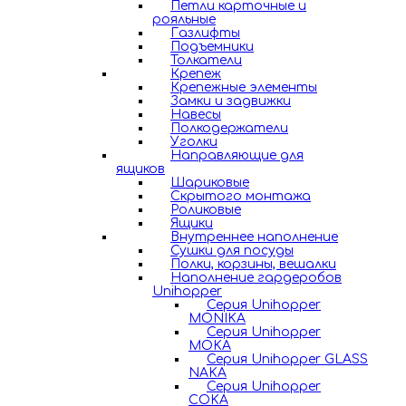
Петли карточные и
рояльные
Газлифты
Подъемники
Толкатели
Крепеж
Крепежные элементы
Замки и задвижки
Навесы
Полкодержатели
Уголки
Направляющие для
ящиков
Шариковые
Скрытого монтажа
Роликовые
Ящики
Внутреннее наполнение
Сушки для посуды
Полки, корзины, вешалки
Наполнение гардеробов
Unihopper
Серия Unihopper
MONIKA
Серия Unihopper
MOKA
Серия Unihopper GLASS
NAKA
Серия Unihopper
COKA