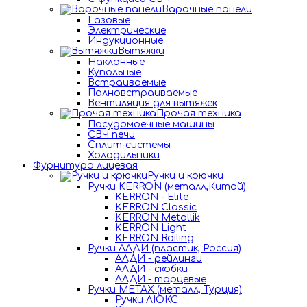
Варочные панели
Газовые
Электрические
Индукционные
Вытяжки
Наклонные
Купольные
Встраиваемые
Полновстраиваемые
Вентиляция для вытяжек
Прочая техника
Посудомоечные машины
СВЧ печи
Сплит-системы
Холодильники
Фурнитура лицевая
Ручки и крючки
Ручки KERRON (металл,Китай)
KERRON - Elite
KERRON Classic
KERRON Metallik
KERRON Light
KERRON Railing
Ручки АЛДИ (пластик, Россия)
АЛДИ - рейлинги
АЛДИ - скобки
АЛДИ - торцевые
Ручки METAX (металл, Турция)
Ручки ЛЮКС