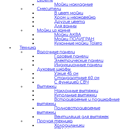
Ledeme
Мойки накладные
Смесители
В цвет мойки
Хром и нержавейка
Другие цвета
Для ванны
Мойки из камня
Мойки АКВА
Мойки ПОЛИГРАН
Кухонные мойки Tolero
Техника
Варочные панели
Газовые панели
Электрические панели
Индукционные панели
Духовые шкафы
Узкие 45 см
Стандартные 60 см
С функцией СВЧ
Вытяжки
Наклонные вытяжки
Купольные вытяжки
Встраиваемые и подшкафные
вытяжки
Полновстраиваемые
вытяжки
Вентиляция для вытяжек
Прочая техника
Холодильники