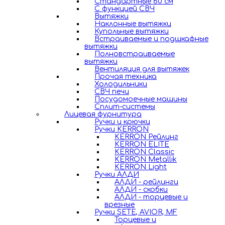
Стандартные 60 см
С функцией СВЧ
Вытяжки
Наклонные вытяжки
Купольные вытяжки
Встраиваемые и подшкафные
вытяжки
Полновстраиваемые
вытяжки
Вентиляция для вытяжек
Прочая техника
Холодильники
СВЧ печи
Посудомоечные машины
Сплит-системы
Лицевая фурнитура
Ручки и крючки
Ручки KERRON
KERRON Рейлинг
KERRON ELITE
KERRON Classic
KERRON Metallik
KERRON Light
Ручки АЛДИ
АЛДИ - рейлинги
АЛДИ - скобки
АЛДИ - торцевые и
врезные
Ручки SETE, AVIOR, MF
Торцевые и