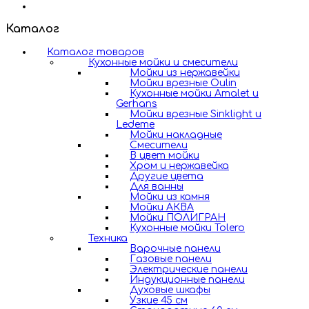
Каталог
Каталог товаров
Кухонные мойки и смесители
Мойки из нержавейки
Мойки врезные Oulin
Кухонные мойки Amalet и
Gerhans
Мойки врезные Sinklight и
Ledeme
Мойки накладные
Смесители
В цвет мойки
Хром и нержавейка
Другие цвета
Для ванны
Мойки из камня
Мойки АКВА
Мойки ПОЛИГРАН
Кухонные мойки Tolero
Техника
Варочные панели
Газовые панели
Электрические панели
Индукционные панели
Духовые шкафы
Узкие 45 см