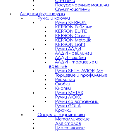
СВЧ печи
Посудомоечные машины
Сплит-системы
Лицевая фурнитура
Ручки и крючки
Ручки KERRON
KERRON Рейлинг
KERRON ELITE
KERRON Classic
KERRON Metallik
KERRON Light
Ручки АЛДИ
АЛДИ - рейлинги
АЛДИ - скобки
АЛДИ - торцевые и
врезные
Ручки SETE, AVIOR, MF
Торцевые и профильные
Рейлинги
Скобки
Кнопки
Ручки METAX
Ручки ЛЮКС
Ручки со вставками
Ручки GOLA
Крючки
Опоры и подпятники
Металлические
Для столов
Пластиковые