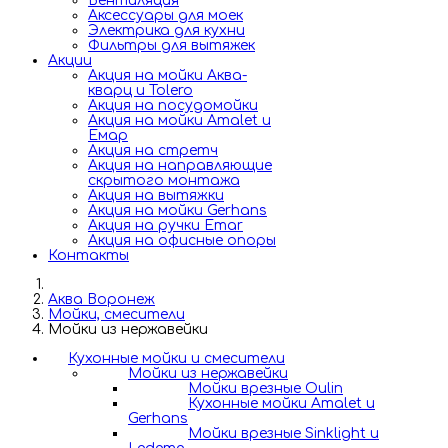
Вентиляция
Аксессуары для моек
Электрика для кухни
Фильтры для вытяжек
Акции
Акция на мойки Аква-
кварц и Tolero
Акция на посудомойки
Акция на мойки Amalet и
Емар
Акция на стретч
Акция на направляющие
скрытого монтажа
Акция на вытяжки
Акция на мойки Gerhans
Акция на ручки Emar
Акция на офисные опоры
Контакты
Аква Воронеж
Мойки, смесители
Мойки из нержавейки
Кухонные мойки и смесители
Мойки из нержавейки
Мойки врезные Oulin
Кухонные мойки Amalet и
Gerhans
Мойки врезные Sinklight и