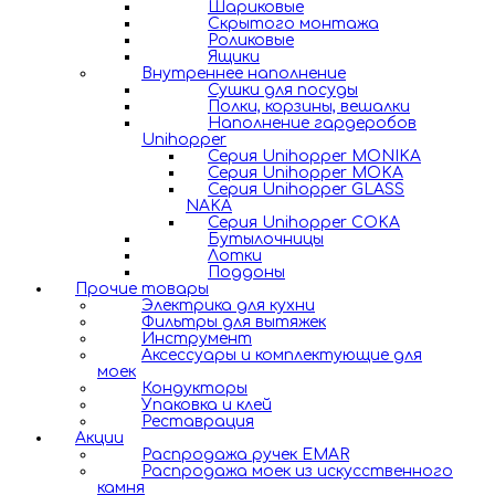
Шариковые
Скрытого монтажа
Роликовые
Ящики
Внутреннее наполнение
Сушки для посуды
Полки, корзины, вешалки
Наполнение гардеробов
Unihopper
Серия Unihopper MONIKA
Серия Unihopper MOKA
Серия Unihopper GLASS
NAKA
Серия Unihopper COKA
Бутылочницы
Лотки
Поддоны
Прочие товары
Электрика для кухни
Фильтры для вытяжек
Инструмент
Аксессуары и комплектующие для
моек
Кондукторы
Упаковка и клей
Реставрация
Акции
Распродажа ручек EMAR
Распродажа моек из искусственного
камня