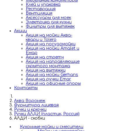
Мебельные кондукторы
Клей и упаковка
Реставрация
Вентиляция
Аксессуары для моек
Электрика для кухни
Фильтры для вытяжек
Акции
Акция на мойки Аква-
кварц и Tolero
Акция на посудомойки
Акция на мойки Amalet и
Емар
Акция на стретч
Акция на направляющие
скрытого монтажа
Акция на вытяжки
Акция на мойки Gerhans
Акция на ручки Emar
Акция на офисные опоры
Контакты
Аква Воронеж
Фурнитура лицевая
Ручки и крючки
Ручки АЛДИ (пластик, Россия)
АЛДИ - скобки
Кухонные мойки и смесители