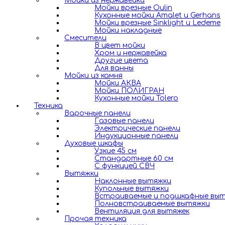
Мойки из нержавейки
Мойки врезные Oulin
Кухонные мойки Amalet и Gerhans
Мойки врезные Sinklight и Ledeme
Мойки накладные
Смесители
В цвет мойки
Хром и нержавейка
Другие цвета
Для ванны
Мойки из камня
Мойки АКВА
Мойки ПОЛИГРАН
Кухонные мойки Tolero
Техника
Варочные панели
Газовые панели
Электрические панели
Индукционные панели
Духовые шкафы
Узкие 45 см
Стандартные 60 см
С функцией СВЧ
Вытяжки
Наклонные вытяжки
Купольные вытяжки
Встраиваемые и подшкафные вы
Полновстраиваемые вытяжки
Вентиляция для вытяжек
Прочая техника