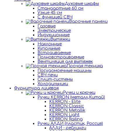
Духовые шкафы
Стандартные 60 см
Узкие 45 см
С функцией СВЧ
Варочные панели
Газовые
Электрические
Индукционные
Вытяжки
Наклонные
Купольные
Встраиваемые
Полновстраиваемые
Вентиляция для вытяжек
Прочая техника
Посудомоечные машины
СВЧ печи
Сплит-системы
Холодильники
Фурнитура лицевая
Ручки и крючки
Ручки KERRON (металл,Китай)
KERRON - Elite
KERRON Classic
KERRON Metallik
KERRON Light
KERRON Railing
Ручки АЛДИ (пластик, Россия)
АЛДИ - рейлинги