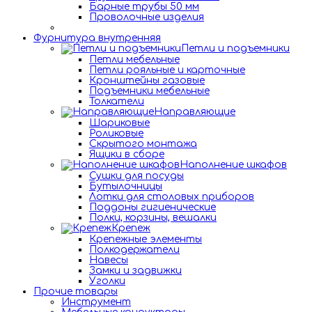
Барные трубы 50 мм
Проволочные изделия
Фурнитура внутренняя
Петли и подъемники
Петли мебельные
Петли рояльные и карточные
Кронштейны газовые
Подъемники мебельные
Толкатели
Направляющие
Шариковые
Роликовые
Скрытого монтажа
Ящики в сборе
Наполнение шкафов
Сушки для посуды
Бутылочницы
Лотки для столовых приборов
Поддоны гигиенические
Полки, корзины, вешалки
Крепеж
Крепежные элементы
Полкодержатели
Навесы
Замки и задвижки
Уголки
Прочие товары
Инструмент