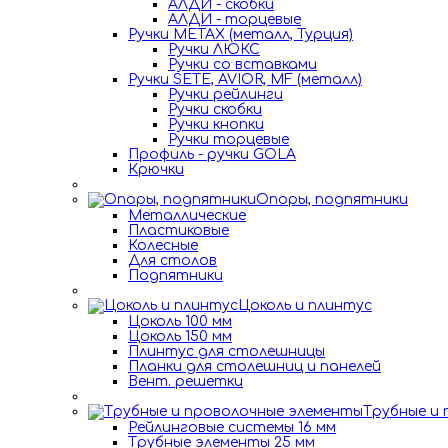
АЛДИ - скобки
АЛДИ - торцевые
Ручки METAX (металл, Турция)
Ручки ЛЮКС
Ручки со вставками
Ручки SETE, AVIOR, MF (металл)
Ручки рейлинги
Ручки скобки
Ручки кнопки
Ручки торцевые
Профиль - ручки GOLA
Крючки
Опоры, подпятники
Металлические
Пластиковые
Колесные
Для столов
Подпятники
Цоколь и плинтус
Цоколь 100 мм
Цоколь 150 мм
Плинтус для столешницы
Планки для столешниц и панелей
Вент. решетки
Трубные и
Рейлинговые системы 16 мм
Трубные элементы 25 мм