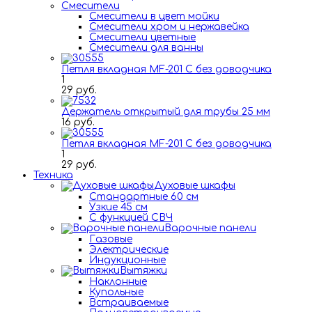
Смесители
Смесители в цвет мойки
Смесители хром и нержавейка
Смесители цветные
Смесители для ванны
Петля вкладная MF-201 C без доводчика
1
29 руб.
Держатель открытый для трубы 25 мм
16 руб.
Петля вкладная MF-201 C без доводчика
1
29 руб.
Техника
Духовые шкафы
Стандартные 60 см
Узкие 45 см
С функцией СВЧ
Варочные панели
Газовые
Электрические
Индукционные
Вытяжки
Наклонные
Купольные
Встраиваемые