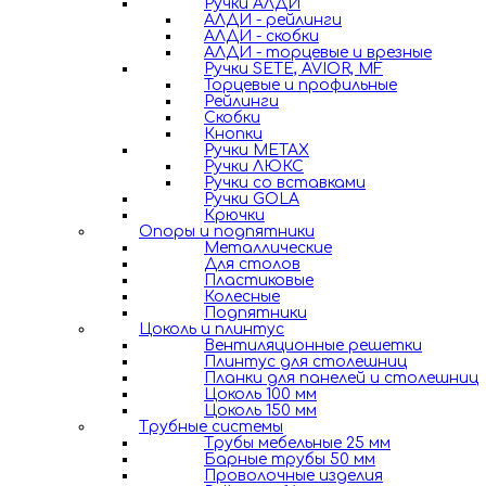
Ручки АЛДИ
АЛДИ - рейлинги
АЛДИ - скобки
АЛДИ - торцевые и врезные
Ручки SETE, AVIOR, MF
Торцевые и профильные
Рейлинги
Скобки
Кнопки
Ручки METAX
Ручки ЛЮКС
Ручки со вставками
Ручки GOLA
Крючки
Опоры и подпятники
Металлические
Для столов
Пластиковые
Колесные
Подпятники
Цоколь и плинтус
Вентиляционные решетки
Плинтус для столешниц
Планки для панелей и столешниц
Цоколь 100 мм
Цоколь 150 мм
Трубные системы
Трубы мебельные 25 мм
Барные трубы 50 мм
Проволочные изделия