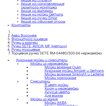
Акция на стретч
Акция на направляющие
скрытого монтажа
Акция на вытяжки
Акция на мойки Gerhans
Акция на ручки Emar
Акция на офисные опоры
Контакты
Аква Воронеж
Фурнитура лицевая
Ручки и крючки
Ручки SETE, AVIOR, MF (металл)
Ручки торцевые
Торцевая ручка SETE RM-04480/500-06 нержавейка
Кухонные мойки и смесители
Мойки из нержавейки
Мойки врезные Oulin
Кухонные мойки Amalet и Gerhans
Мойки врезные Sinklight и Ledeme
Мойки накладные
Смесители
В цвет мойки
Хром и нержавейка
Другие цвета
Для ванны
Мойки из камня
Мойки АКВА