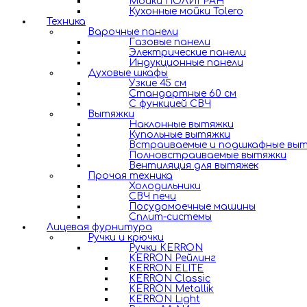
Мойки ПОЛИГРАН
Кухонные мойки Tolero
Техника
Варочные панели
Газовые панели
Электрические панели
Индукционные панели
Духовые шкафы
Узкие 45 см
Стандартные 60 см
С функцией СВЧ
Вытяжки
Наклонные вытяжки
Купольные вытяжки
Встраиваемые и подшкафные вы
Полновстраиваемые вытяжки
Вентиляция для вытяжек
Прочая техника
Холодильники
СВЧ печи
Посудомоечные машины
Сплит-системы
Лицевая фурнитура
Ручки и крючки
Ручки KERRON
KERRON Рейлинг
KERRON ELITE
KERRON Classic
KERRON Metallik
KERRON Light