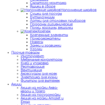
Скрытого монтажа
Ящики в сборе
Наполнение шкафов
Сушки для посуды
Бутылочницы
Лотки для столовых приборов
Поддоны гигиенические
Полки, корзины, вешалки
Крепеж
Крепежные элементы
Полкодержатели
Навесы
Замки и задвижки
Уголки
Прочие товары
Инструмент
Мебельные кондукторы
Клей и упаковка
Реставрация
Вентиляция
Аксессуары для моек
Электрика для кухни
Фильтры для вытяжек
Акции
Акция на мойки Аква-
кварц и Tolero
Акция на посудомойки
Акция на мойки Amalet и
Емар