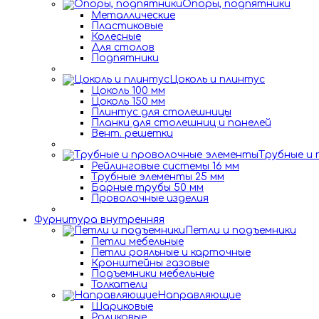
Опоры, подпятники
Металлические
Пластиковые
Колесные
Для столов
Подпятники
Цоколь и плинтус
Цоколь 100 мм
Цоколь 150 мм
Плинтус для столешницы
Планки для столешниц и панелей
Вент. решетки
Трубные и
Рейлинговые системы 16 мм
Трубные элементы 25 мм
Барные трубы 50 мм
Проволочные изделия
Фурнитура внутренняя
Петли и подъемники
Петли мебельные
Петли рояльные и карточные
Кронштейны газовые
Подъемники мебельные
Толкатели
Направляющие
Шариковые
Роликовые