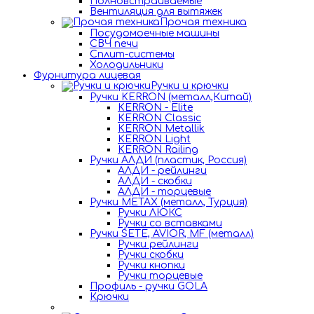
Полновстраиваемые
Вентиляция для вытяжек
Прочая техника
Посудомоечные машины
СВЧ печи
Сплит-системы
Холодильники
Фурнитура лицевая
Ручки и крючки
Ручки KERRON (металл,Китай)
KERRON - Elite
KERRON Classic
KERRON Metallik
KERRON Light
KERRON Railing
Ручки АЛДИ (пластик, Россия)
АЛДИ - рейлинги
АЛДИ - скобки
АЛДИ - торцевые
Ручки METAX (металл, Турция)
Ручки ЛЮКС
Ручки со вставками
Ручки SETE, AVIOR, MF (металл)
Ручки рейлинги
Ручки скобки
Ручки кнопки
Ручки торцевые
Профиль - ручки GOLA
Крючки