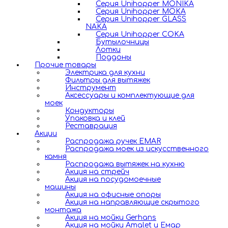
Серия Unihopper MONIKA
Серия Unihopper MOKA
Серия Unihopper GLASS
NAKA
Серия Unihopper COKA
Бутылочницы
Лотки
Поддоны
Прочие товары
Электрика для кухни
Фильтры для вытяжек
Инструмент
Аксессуары и комплектующие для
моек
Кондукторы
Упаковка и клей
Реставрация
Акции
Распродажа ручек EMAR
Распродажа моек из искусственного
камня
Распродажа вытяжек на кухню
Акция на стрейч
Акция на посудомоечные
машины
Акция на офисные опоры
Акция на направляющие скрытого
монтажа
Акция на мойки Gerhans
Акция на мойки Amalet и Емар