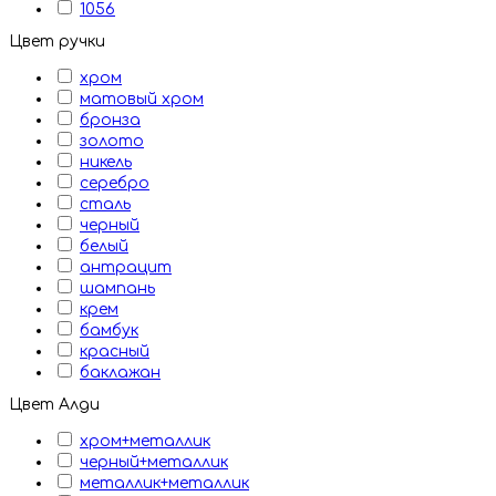
1056
Цвет ручки
хром
матовый хром
бронза
золото
никель
серебро
сталь
черный
белый
антрацит
шампань
крем
бамбук
красный
баклажан
Цвет Алди
хром+металлик
черный+металлик
металлик+металлик