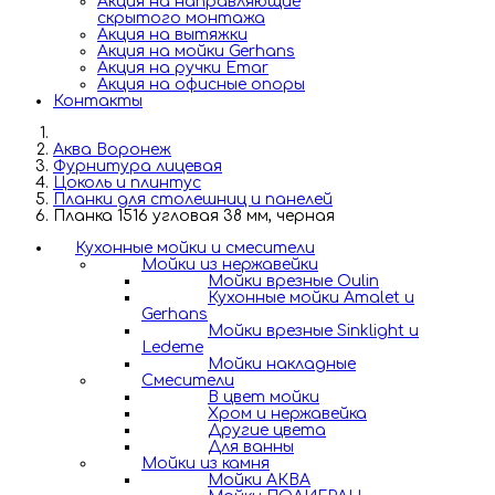
Акция на направляющие
скрытого монтажа
Акция на вытяжки
Акция на мойки Gerhans
Акция на ручки Emar
Акция на офисные опоры
Контакты
Аква Воронеж
Фурнитура лицевая
Цоколь и плинтус
Планки для столешниц и панелей
Планка 1516 угловая 38 мм, черная
Кухонные мойки и смесители
Мойки из нержавейки
Мойки врезные Oulin
Кухонные мойки Amalet и
Gerhans
Мойки врезные Sinklight и
Ledeme
Мойки накладные
Смесители
В цвет мойки
Хром и нержавейка
Другие цвета
Для ванны
Мойки из камня
Мойки АКВА