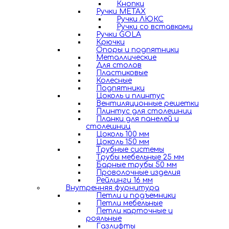
Кнопки
Ручки METAX
Ручки ЛЮКС
Ручки со вставками
Ручки GOLA
Крючки
Опоры и подпятники
Металлические
Для столов
Пластиковые
Колесные
Подпятники
Цоколь и плинтус
Вентиляционные решетки
Плинтус для столешниц
Планки для панелей и
столешниц
Цоколь 100 мм
Цоколь 150 мм
Трубные системы
Трубы мебельные 25 мм
Барные трубы 50 мм
Проволочные изделия
Рейлинги 16 мм
Внутренняя фурнитура
Петли и подъемники
Петли мебельные
Петли карточные и
рояльные
Газлифты