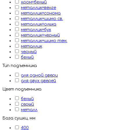
хром+белый
металлик+венге
металлик+сонома
металлик+шимо св.
металлик+ольха
металлик+бук
металлик+черный
металлик+шимо тем.
металлик
черный
белый
Тип подъемника
для одной двери
для двух дверей
Цвет подъемника
белый
серый
металл
База сушки, мм
400