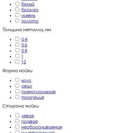
белый
бронэа
никель
золото
Толщина металла, мм
0,4
0,6
0,8
1
1,2
Форма мойки
круг
овал
прямоугольная
трапеция
Сторона мойки
левая
правая
необорачиваемая
универсальная