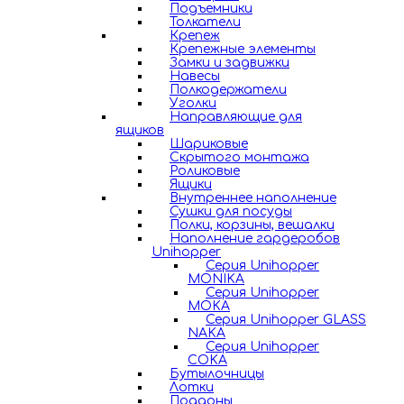
Подъемники
Толкатели
Крепеж
Крепежные элементы
Замки и задвижки
Навесы
Полкодержатели
Уголки
Направляющие для
ящиков
Шариковые
Скрытого монтажа
Роликовые
Ящики
Внутреннее наполнение
Сушки для посуды
Полки, корзины, вешалки
Наполнение гардеробов
Unihopper
Серия Unihopper
MONIKA
Серия Unihopper
MOKA
Серия Unihopper GLASS
NAKA
Серия Unihopper
COKA
Бутылочницы
Лотки
Поддоны