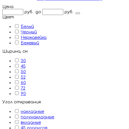
Цена
руб.
до
руб.
Цвет
Белый
Черный
Нержавейка
Бежевый
Ширина, см
30
45
50
52
60
72
90
Угол открывания
накладные
полунакладные
вкладные
45 градусов