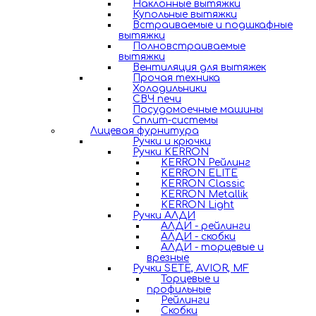
Наклонные вытяжки
Купольные вытяжки
Встраиваемые и подшкафные
вытяжки
Полновстраиваемые
вытяжки
Вентиляция для вытяжек
Прочая техника
Холодильники
СВЧ печи
Посудомоечные машины
Сплит-системы
Лицевая фурнитура
Ручки и крючки
Ручки KERRON
KERRON Рейлинг
KERRON ELITE
KERRON Classic
KERRON Metallik
KERRON Light
Ручки АЛДИ
АЛДИ - рейлинги
АЛДИ - скобки
АЛДИ - торцевые и
врезные
Ручки SETE, AVIOR, MF
Торцевые и
профильные
Рейлинги
Скобки