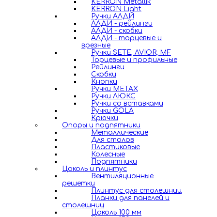
KERRON Metallik
KERRON Light
Ручки АЛДИ
АЛДИ - рейлинги
АЛДИ - скобки
АЛДИ - торцевые и
врезные
Ручки SETE, AVIOR, MF
Торцевые и профильные
Рейлинги
Скобки
Кнопки
Ручки METAX
Ручки ЛЮКС
Ручки со вставками
Ручки GOLA
Крючки
Опоры и подпятники
Металлические
Для столов
Пластиковые
Колесные
Подпятники
Цоколь и плинтус
Вентиляционные
решетки
Плинтус для столешниц
Планки для панелей и
столешниц
Цоколь 100 мм