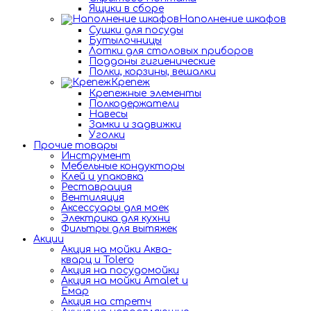
Ящики в сборе
Наполнение шкафов
Сушки для посуды
Бутылочницы
Лотки для столовых приборов
Поддоны гигиенические
Полки, корзины, вешалки
Крепеж
Крепежные элементы
Полкодержатели
Навесы
Замки и задвижки
Уголки
Прочие товары
Инструмент
Мебельные кондукторы
Клей и упаковка
Реставрация
Вентиляция
Аксессуары для моек
Электрика для кухни
Фильтры для вытяжек
Акции
Акция на мойки Аква-
кварц и Tolero
Акция на посудомойки
Акция на мойки Amalet и
Емар
Акция на стретч