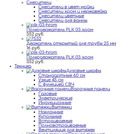
Смесители
Смесители в цвет мойки
Смесители хром и нержавейка
Смесители цветные
Смесители для ванны
Полкодержатель PLК 03 хром
352 руб.
Держатель открытый для трубы 25 мм
16 руб.
Полкодержатель PLК 03 хром
352 руб.
Техника
Духовые шкафы
Стандартные 60 см
Узкие 45 см
С функцией СВЧ
Варочные панели
Газовые
Электрические
Индукционные
Вытяжки
Наклонные
Купольные
Встраиваемые
Полновстраиваемые
Вентиляция для вытяжек