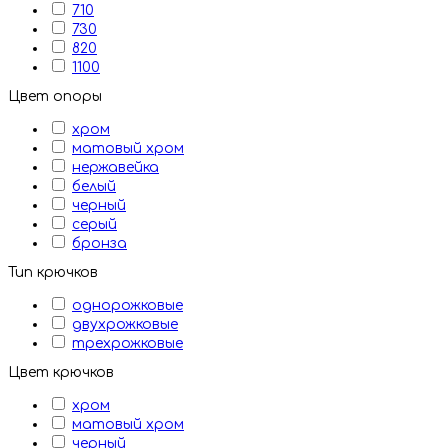
710
730
820
1100
Цвет опоры
хром
матовый хром
нержавейка
белый
черный
серый
бронза
Тип крючков
однорожковые
двухрожковые
трехрожковые
Цвет крючков
хром
матовый хром
черный