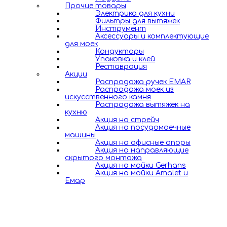
Прочие товары
Электрика для кухни
Фильтры для вытяжек
Инструмент
Аксессуары и комплектующие
для моек
Кондукторы
Упаковка и клей
Реставрация
Акции
Распродажа ручек EMAR
Распродажа моек из
искусственного камня
Распродажа вытяжек на
кухню
Акция на стрейч
Акция на посудомоечные
машины
Акция на офисные опоры
Акция на направляющие
скрытого монтажа
Акция на мойки Gerhans
Акция на мойки Amalet и
Емар