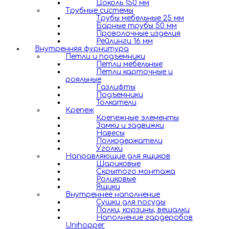
Цоколь 150 мм
Трубные системы
Трубы мебельные 25 мм
Барные трубы 50 мм
Проволочные изделия
Рейлинги 16 мм
Внутренняя фурнитура
Петли и подъемники
Петли мебельные
Петли карточные и
рояльные
Газлифты
Подъемники
Толкатели
Крепеж
Крепежные элементы
Замки и задвижки
Навесы
Полкодержатели
Уголки
Направляющие для ящиков
Шариковые
Скрытого монтажа
Роликовые
Ящики
Внутреннее наполнение
Сушки для посуды
Полки, корзины, вешалки
Наполнение гардеробов
Unihopper