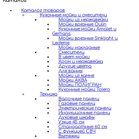
Каталог
Каталог товаров
Кухонные мойки и смесители
Мойки из нержавейки
Мойки врезные Oulin
Кухонные мойки Amalet и
Gerhans
Мойки врезные Sinklight и
Ledeme
Мойки накладные
Смесители
В цвет мойки
Хром и нержавейка
Другие цвета
Для ванны
Мойки из камня
Мойки АКВА
Мойки ПОЛИГРАН
Кухонные мойки Tolero
Техника
Варочные панели
Газовые панели
Электрические панели
Индукционные панели
Духовые шкафы
Узкие 45 см
Стандартные 60 см
С функцией СВЧ
Вытяжки