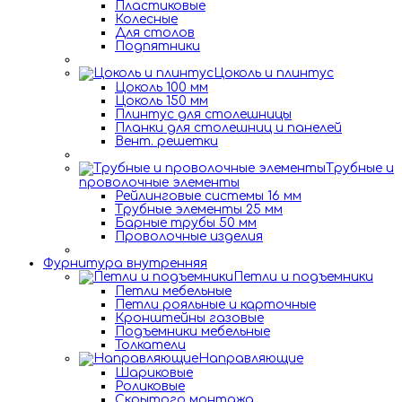
Пластиковые
Колесные
Для столов
Подпятники
Цоколь и плинтус
Цоколь 100 мм
Цоколь 150 мм
Плинтус для столешницы
Планки для столешниц и панелей
Вент. решетки
Трубные и
проволочные элементы
Рейлинговые системы 16 мм
Трубные элементы 25 мм
Барные трубы 50 мм
Проволочные изделия
Фурнитура внутренняя
Петли и подъемники
Петли мебельные
Петли рояльные и карточные
Кронштейны газовые
Подъемники мебельные
Толкатели
Направляющие
Шариковые
Роликовые
Скрытого монтажа