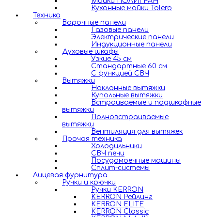
Мойки ПОЛИГРАН
Кухонные мойки Tolero
Техника
Варочные панели
Газовые панели
Электрические панели
Индукционные панели
Духовые шкафы
Узкие 45 см
Стандартные 60 см
С функцией СВЧ
Вытяжки
Наклонные вытяжки
Купольные вытяжки
Встраиваемые и подшкафные
вытяжки
Полновстраиваемые
вытяжки
Вентиляция для вытяжек
Прочая техника
Холодильники
СВЧ печи
Посудомоечные машины
Сплит-системы
Лицевая фурнитура
Ручки и крючки
Ручки KERRON
KERRON Рейлинг
KERRON ELITE
KERRON Classic