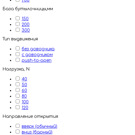
700
База бутылочницы,мм
150
200
300
Тип выдвижения
без доводчика
с доводчиком
push-to-open
Нагрузка, N
40
50
60
80
100
120
Направление открытия
вверх (обычный)
вниз (барный)