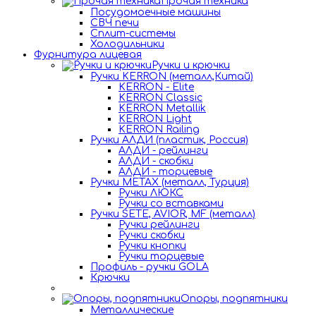
Прочая техника
Посудомоечные машины
СВЧ печи
Сплит-системы
Холодильники
Фурнитура лицевая
Ручки и крючки
Ручки KERRON (металл,Китай)
KERRON - Elite
KERRON Classic
KERRON Metallik
KERRON Light
KERRON Railing
Ручки АЛДИ (пластик, Россия)
АЛДИ - рейлинги
АЛДИ - скобки
АЛДИ - торцевые
Ручки METAX (металл, Турция)
Ручки ЛЮКС
Ручки со вставками
Ручки SETE, AVIOR, MF (металл)
Ручки рейлинги
Ручки скобки
Ручки кнопки
Ручки торцевые
Профиль - ручки GOLA
Крючки
Опоры, подпятники
Металлические