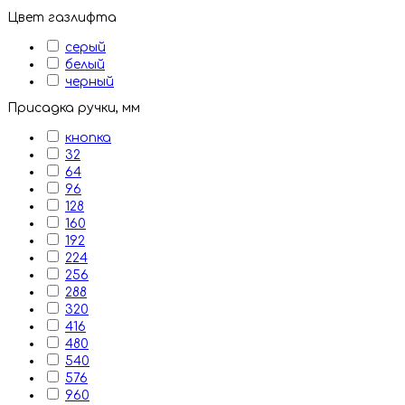
Цвет газлифта
серый
белый
черный
Присадка ручки, мм
кнопка
32
64
96
128
160
192
224
256
288
320
416
480
540
576
960