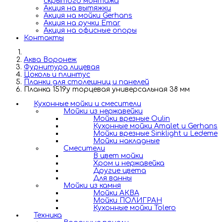
скрытого монтажа
Акция на вытяжки
Акция на мойки Gerhans
Акция на ручки Emar
Акция на офисные опоры
Контакты
Аква Воронеж
Фурнитура лицевая
Цоколь и плинтус
Планки для столешниц и панелей
Планка 1519у торцевая универсальная 38 мм
Кухонные мойки и смесители
Мойки из нержавейки
Мойки врезные Oulin
Кухонные мойки Amalet и Gerhans
Мойки врезные Sinklight и Ledeme
Мойки накладные
Смесители
В цвет мойки
Хром и нержавейка
Другие цвета
Для ванны
Мойки из камня
Мойки АКВА
Мойки ПОЛИГРАН
Кухонные мойки Tolero
Техника