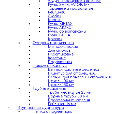
АЛДИ - торцевые и врезные
Ручки SETE, AVIOR, MF
Торцевые и профильные
Рейлинги
Скобки
Кнопки
Ручки METAX
Ручки ЛЮКС
Ручки со вставками
Ручки GOLA
Крючки
Опоры и подпятники
Металлические
Для столов
Пластиковые
Колесные
Подпятники
Цоколь и плинтус
Вентиляционные решетки
Плинтус для столешниц
Планки для панелей и столешниц
Цоколь 100 мм
Цоколь 150 мм
Трубные системы
Трубы мебельные 25 мм
Барные трубы 50 мм
Проволочные изделия
Рейлинги 16 мм
Внутренняя фурнитура
Петли и подъемники