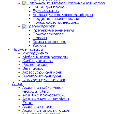
Наполнение шкафов
Сушки для посуды
Бутылочницы
Лотки для столовых приборов
Поддоны гигиенические
Полки, корзины, вешалки
Крепеж
Крепежные элементы
Полкодержатели
Навесы
Замки и задвижки
Уголки
Прочие товары
Инструмент
Мебельные кондукторы
Клей и упаковка
Реставрация
Вентиляция
Аксессуары для моек
Электрика для кухни
Фильтры для вытяжек
Акции
Акция на мойки Аква-
кварц и Tolero
Акция на посудомойки
Акция на мойки Amalet и
Емар
Акция на стретч
Акция на направляющие