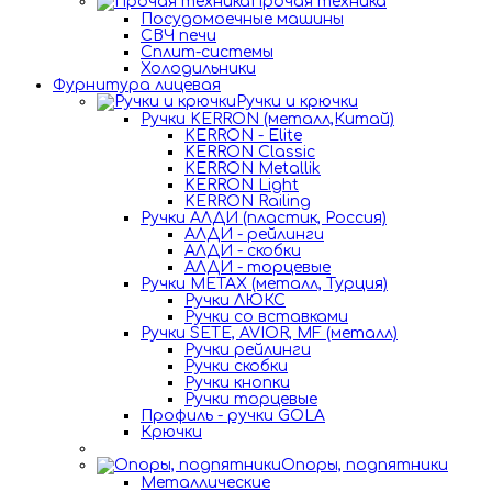
Прочая техника
Посудомоечные машины
СВЧ печи
Сплит-системы
Холодильники
Фурнитура лицевая
Ручки и крючки
Ручки KERRON (металл,Китай)
KERRON - Elite
KERRON Classic
KERRON Metallik
KERRON Light
KERRON Railing
Ручки АЛДИ (пластик, Россия)
АЛДИ - рейлинги
АЛДИ - скобки
АЛДИ - торцевые
Ручки METAX (металл, Турция)
Ручки ЛЮКС
Ручки со вставками
Ручки SETE, AVIOR, MF (металл)
Ручки рейлинги
Ручки скобки
Ручки кнопки
Ручки торцевые
Профиль - ручки GOLA
Крючки
Опоры, подпятники
Металлические