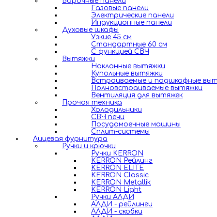
Варочные панели
Газовые панели
Электрические панели
Индукционные панели
Духовые шкафы
Узкие 45 см
Стандартные 60 см
С функцией СВЧ
Вытяжки
Наклонные вытяжки
Купольные вытяжки
Встраиваемые и подшкафные вы
Полновстраиваемые вытяжки
Вентиляция для вытяжек
Прочая техника
Холодильники
СВЧ печи
Посудомоечные машины
Сплит-системы
Лицевая фурнитура
Ручки и крючки
Ручки KERRON
KERRON Рейлинг
KERRON ELITE
KERRON Classic
KERRON Metallik
KERRON Light
Ручки АЛДИ
АЛДИ - рейлинги
АЛДИ - скобки