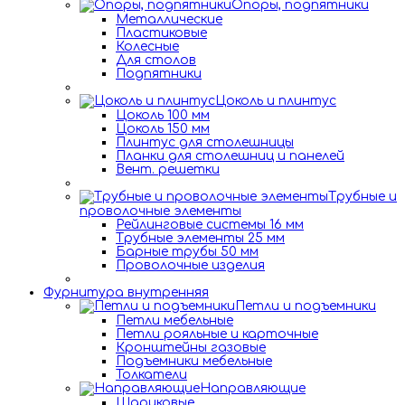
Опоры, подпятники
Металлические
Пластиковые
Колесные
Для столов
Подпятники
Цоколь и плинтус
Цоколь 100 мм
Цоколь 150 мм
Плинтус для столешницы
Планки для столешниц и панелей
Вент. решетки
Трубные и
проволочные элементы
Рейлинговые системы 16 мм
Трубные элементы 25 мм
Барные трубы 50 мм
Проволочные изделия
Фурнитура внутренняя
Петли и подъемники
Петли мебельные
Петли рояльные и карточные
Кронштейны газовые
Подъемники мебельные
Толкатели
Направляющие
Шариковые