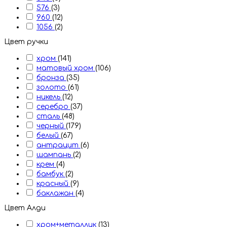
576
(3)
960
(12)
1056
(2)
Цвет ручки
хром
(141)
матовый хром
(106)
бронза
(35)
золото
(61)
никель
(12)
серебро
(37)
сталь
(48)
черный
(179)
белый
(67)
антрацит
(6)
шампань
(2)
крем
(4)
бамбук
(2)
красный
(9)
баклажан
(4)
Цвет Алди
хром+металлик
(13)