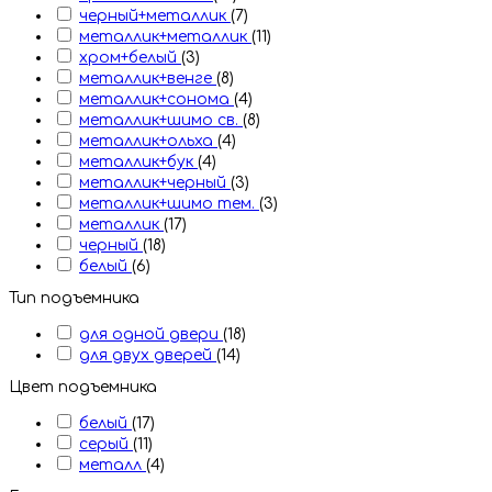
черный+металлик
(7)
металлик+металлик
(11)
хром+белый
(3)
металлик+венге
(8)
металлик+сонома
(4)
металлик+шимо св.
(8)
металлик+ольха
(4)
металлик+бук
(4)
металлик+черный
(3)
металлик+шимо тем.
(3)
металлик
(17)
черный
(18)
белый
(6)
Тип подъемника
для одной двери
(18)
для двух дверей
(14)
Цвет подъемника
белый
(17)
серый
(11)
металл
(4)