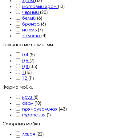
хром
(13)
матовый хром
(13)
черный
(20)
белый
(6)
бронэа
(8)
никель
(7)
золото
(4)
Толщина металла, мм
0,4
(5)
0,6
(7)
0,8
(35)
1
(16)
1,2
(11)
Форма мойки
круг
(8)
овал
(10)
прямоугольная
(43)
трапеция
(1)
Сторона мойки
левая
(22)