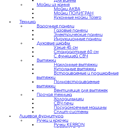
Для ванны
Мойки из камня
Мойки АКВА
Мойки ПОЛИГРАН
Кухонные мойки Tolero
Техника
Варочные панели
Газовые панели
Электрические панели
Индукционные панели
Духовые шкафы
Узкие 45 см
Стандартные 60 см
С функцией СВЧ
Вытяжки
Наклонные вытяжки
Купольные вытяжки
Встраиваемые и подшкафные
вытяжки
Полновстраиваемые
вытяжки
Вентиляция для вытяжек
Прочая техника
Холодильники
СВЧ печи
Посудомоечные машины
Сплит-системы
Лицевая фурнитура
Ручки и крючки
Ручки KERRON