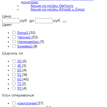
монтажа
Акция на мойки Gerhans
Акция на мойки Amalet и Емар
Цена
руб.
до
руб.
Цвет
Белый
(30)
Черный
(50)
Нержавейка
(11)
Бежевый
(8)
Ширина, см
30
(6)
45
(3)
50
(4)
52
(18)
60
(46)
72
(2)
90
(4)
Угол открывания
накладные
(27)