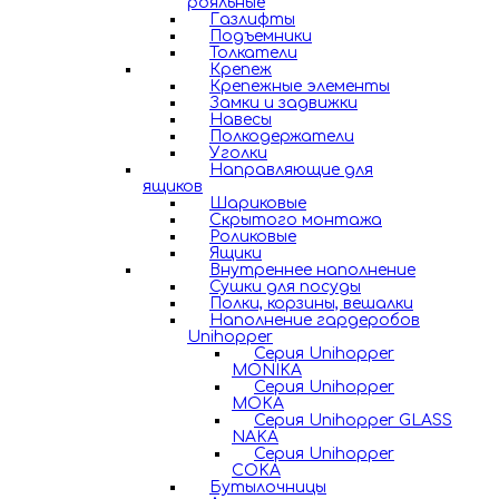
рояльные
Газлифты
Подъемники
Толкатели
Крепеж
Крепежные элементы
Замки и задвижки
Навесы
Полкодержатели
Уголки
Направляющие для
ящиков
Шариковые
Скрытого монтажа
Роликовые
Ящики
Внутреннее наполнение
Сушки для посуды
Полки, корзины, вешалки
Наполнение гардеробов
Unihopper
Серия Unihopper
MONIKA
Серия Unihopper
MOKA
Серия Unihopper GLASS
NAKA
Серия Unihopper
COKA
Бутылочницы