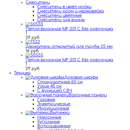
Смесители
Смесители в цвет мойки
Смесители хром и нержавейка
Смесители цветные
Смесители для ванны
Петля вкладная MF-201 C без доводчика
1
29 руб.
Держатель открытый для трубы 25 мм
16 руб.
Петля вкладная MF-201 C без доводчика
1
29 руб.
Техника
Духовые шкафы
Стандартные 60 см
Узкие 45 см
С функцией СВЧ
Варочные панели
Газовые
Электрические
Индукционные
Вытяжки
Наклонные
Купольные
Встраиваемые