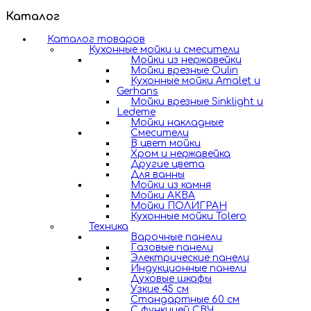
Каталог
Каталог товаров
Кухонные мойки и смесители
Мойки из нержавейки
Мойки врезные Oulin
Кухонные мойки Amalet и
Gerhans
Мойки врезные Sinklight и
Ledeme
Мойки накладные
Смесители
В цвет мойки
Хром и нержавейка
Другие цвета
Для ванны
Мойки из камня
Мойки АКВА
Мойки ПОЛИГРАН
Кухонные мойки Tolero
Техника
Варочные панели
Газовые панели
Электрические панели
Индукционные панели
Духовые шкафы
Узкие 45 см
Стандартные 60 см
С функцией СВЧ