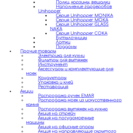
Полки, корзины, вешалки
Наполнение гардеробов
Unihopper
Серия Unihopper MONIKA
Серия Unihopper MOKA
Серия Unihopper GLASS
NAKA
Серия Unihopper COKA
Бутылочницы
Лотки
Поддоны
Прочие товары
Электрика для кухни
Фильтры для вытяжек
Инструмент
Аксессуары и комплектующие для
моек
Кондукторы
Упаковка и клей
Реставрация
Акции
Распродажа ручек EMAR
Распродажа моек из искусственного
камня
Распродажа вытяжек на кухню
Акция на стрейч
Акция на посудомоечные
машины
Акция на офисные опоры
Акция на направляющие скрытого