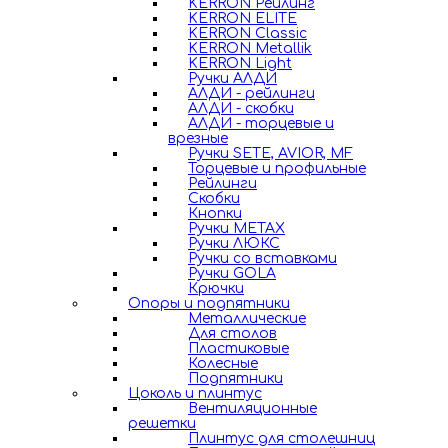
KERRON Рейлинг
KERRON ELITE
KERRON Classic
KERRON Metallik
KERRON Light
Ручки АЛДИ
АЛДИ - рейлинги
АЛДИ - скобки
АЛДИ - торцевые и
врезные
Ручки SETE, AVIOR, MF
Торцевые и профильные
Рейлинги
Скобки
Кнопки
Ручки METAX
Ручки ЛЮКС
Ручки со вставками
Ручки GOLA
Крючки
Опоры и подпятники
Металлические
Для столов
Пластиковые
Колесные
Подпятники
Цоколь и плинтус
Вентиляционные
решетки
Плинтус для столешниц