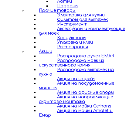
Лотки
Поддоны
Прочие товары
Электрика для кухни
Фильтры для вытяжек
Инструмент
Аксессуары и комплектующие
для моек
Кондукторы
Упаковка и клей
Реставрация
Акции
Распродажа ручек EMAR
Распродажа моек из
искусственного камня
Распродажа вытяжек на
кухню
Акция на стрейч
Акция на посудомоечные
машины
Акция на офисные опоры
Акция на направляющие
скрытого монтажа
Акция на мойки Gerhans
Акция на мойки Amalet и
Емар