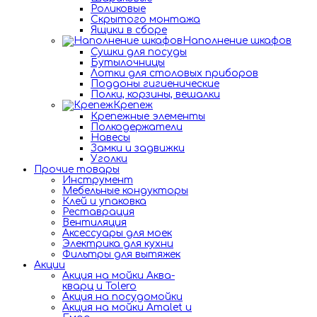
Роликовые
Скрытого монтажа
Ящики в сборе
Наполнение шкафов
Сушки для посуды
Бутылочницы
Лотки для столовых приборов
Поддоны гигиенические
Полки, корзины, вешалки
Крепеж
Крепежные элементы
Полкодержатели
Навесы
Замки и задвижки
Уголки
Прочие товары
Инструмент
Мебельные кондукторы
Клей и упаковка
Реставрация
Вентиляция
Аксессуары для моек
Электрика для кухни
Фильтры для вытяжек
Акции
Акция на мойки Аква-
кварц и Tolero
Акция на посудомойки
Акция на мойки Amalet и