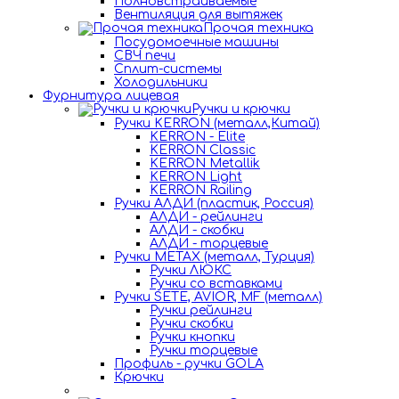
Полновстраиваемые
Вентиляция для вытяжек
Прочая техника
Посудомоечные машины
СВЧ печи
Сплит-системы
Холодильники
Фурнитура лицевая
Ручки и крючки
Ручки KERRON (металл,Китай)
KERRON - Elite
KERRON Classic
KERRON Metallik
KERRON Light
KERRON Railing
Ручки АЛДИ (пластик, Россия)
АЛДИ - рейлинги
АЛДИ - скобки
АЛДИ - торцевые
Ручки METAX (металл, Турция)
Ручки ЛЮКС
Ручки со вставками
Ручки SETE, AVIOR, MF (металл)
Ручки рейлинги
Ручки скобки
Ручки кнопки
Ручки торцевые
Профиль - ручки GOLA
Крючки