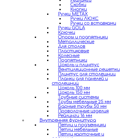
Рейлинги
Скобки
Кнопки
Ручки METAX
Ручки ЛЮКС
Ручки со вставками
Ручки GOLA
Крючки
Опоры и подпятники
Металлические
Для столов
Пластиковые
Колесные
Подпятники
Цоколь и плинтус
Вентиляционные решетки
Плинтус для столешниц
Планки для панелей и
столешниц
Цоколь 100 мм
Цоколь 150 мм
Трубные системы
Трубы мебельные 25 мм
Барные трубы 50 мм
Проволочные изделия
Рейлинги 16 мм
Внутренняя фурнитура
Петли и подъемники
Петли мебельные
Петли карточные и