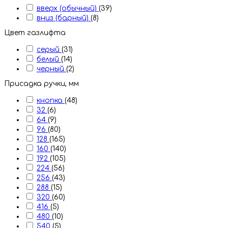
вверх (обычный)
(39)
вниз (барный)
(8)
Цвет газлифта
серый
(31)
белый
(14)
черный
(2)
Присадка ручки, мм
кнопка
(48)
32
(6)
64
(9)
96
(80)
128
(165)
160
(140)
192
(105)
224
(56)
256
(43)
288
(15)
320
(60)
416
(5)
480
(10)
540
(5)