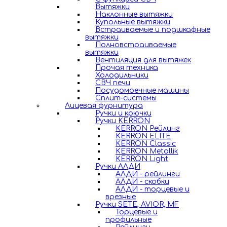
Вытяжки
Наклонные вытяжки
Купольные вытяжки
Встраиваемые и подшкафные
вытяжки
Полновстраиваемые
вытяжки
Вентиляция для вытяжек
Прочая техника
Холодильники
СВЧ печи
Посудомоечные машины
Сплит-системы
Лицевая фурнитура
Ручки и крючки
Ручки KERRON
KERRON Рейлинг
KERRON ELITE
KERRON Classic
KERRON Metallik
KERRON Light
Ручки АЛДИ
АЛДИ - рейлинги
АЛДИ - скобки
АЛДИ - торцевые и
врезные
Ручки SETE, AVIOR, MF
Торцевые и
профильные