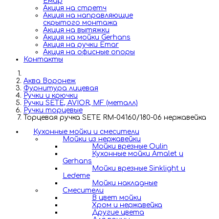
Емар
Акция на стретч
Акция на направляющие
скрытого монтажа
Акция на вытяжки
Акция на мойки Gerhans
Акция на ручки Emar
Акция на офисные опоры
Контакты
Аква Воронеж
Фурнитура лицевая
Ручки и крючки
Ручки SETE, AVIOR, MF (металл)
Ручки торцевые
Торцевая ручка SETE RM-04160/180-06 нержавейка
Кухонные мойки и смесители
Мойки из нержавейки
Мойки врезные Oulin
Кухонные мойки Amalet и
Gerhans
Мойки врезные Sinklight и
Ledeme
Мойки накладные
Смесители
В цвет мойки
Хром и нержавейка
Другие цвета