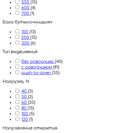
550
(15)
600
(4)
700
(1)
База бутылочницы,мм
150
(13)
200
(13)
300
(6)
Тип выдвижения
без доводчика
(40)
с доводчиком
(81)
push-to-open
(35)
Нагрузка, N
40
(3)
50
(3)
60
(20)
80
(15)
100
(5)
120
(1)
Направление открытия