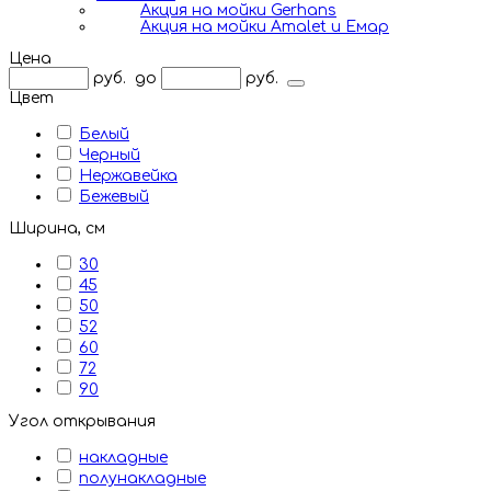
Акция на мойки Gerhans
Акция на мойки Amalet и Емар
Цена
руб.
до
руб.
Цвет
Белый
Черный
Нержавейка
Бежевый
Ширина, см
30
45
50
52
60
72
90
Угол открывания
накладные
полунакладные