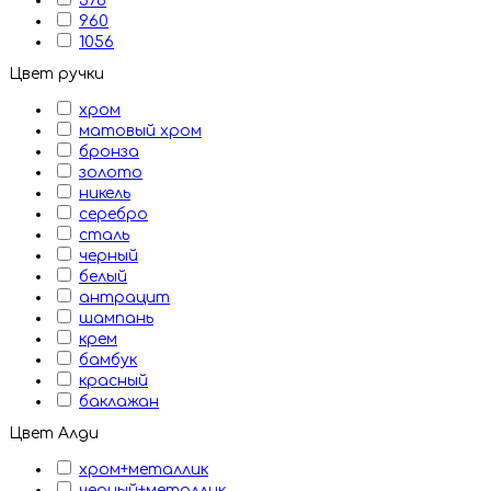
576
960
1056
Цвет ручки
хром
матовый хром
бронза
золото
никель
серебро
сталь
черный
белый
антрацит
шампань
крем
бамбук
красный
баклажан
Цвет Алди
хром+металлик
черный+металлик