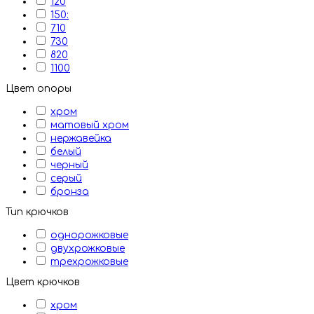
120
150:
710
730
820
1100
Цвет опоры
хром
матовый хром
нержавейка
белый
черный
серый
бронза
Тип крючков
однорожковые
двухрожковые
трехрожковые
Цвет крючков
хром