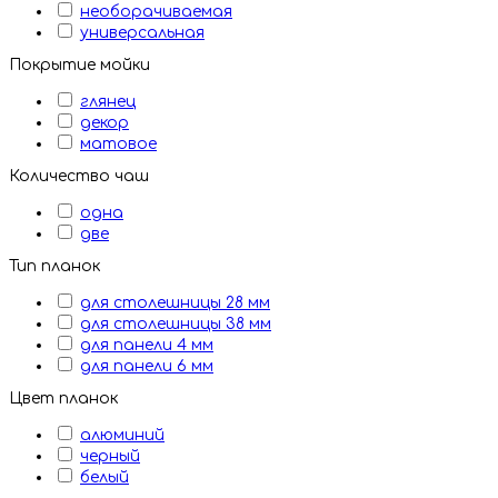
необорачиваемая
универсальная
Покрытие мойки
глянец
декор
матовое
Количество чаш
одна
две
Тип планок
для столешницы 28 мм
для столешницы 38 мм
для панели 4 мм
для панели 6 мм
Цвет планок
алюминий
черный
белый