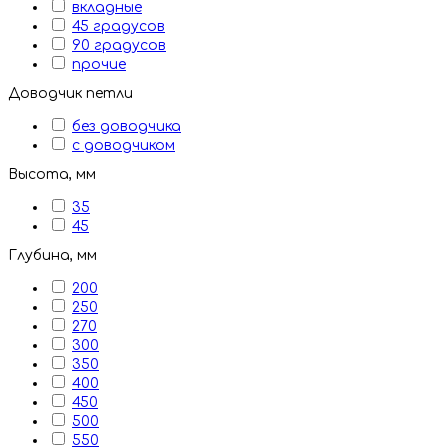
вкладные
45 градусов
90 градусов
прочие
Доводчик петли
без доводчика
с доводчиком
Высота, мм
35
45
Глубина, мм
200
250
270
300
350
400
450
500
550