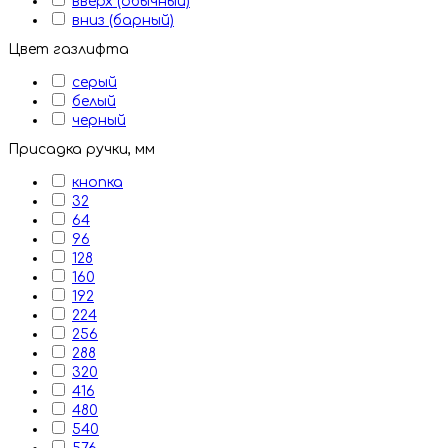
вверх (обычный)
вниз (барный)
Цвет газлифта
серый
белый
черный
Присадка ручки, мм
кнопка
32
64
96
128
160
192
224
256
288
320
416
480
540