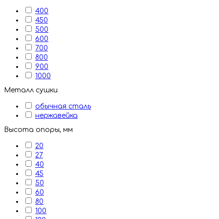
400
450
500
600
700
800
900
1000
Металл сушки
обычная сталь
нержавейка
Высота опоры, мм
20
27
40
45
50
60
80
100