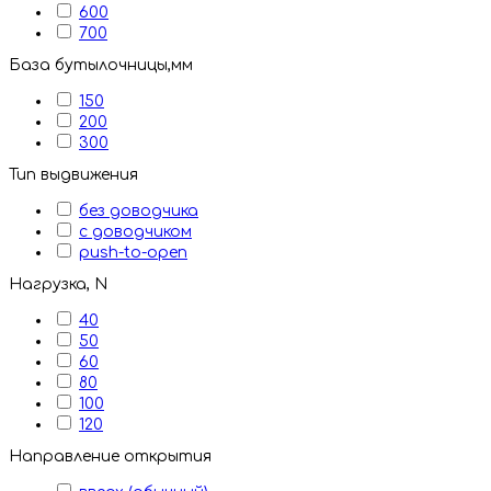
600
700
База бутылочницы,мм
150
200
300
Тип выдвижения
без доводчика
с доводчиком
push-to-open
Нагрузка, N
40
50
60
80
100
120
Направление открытия