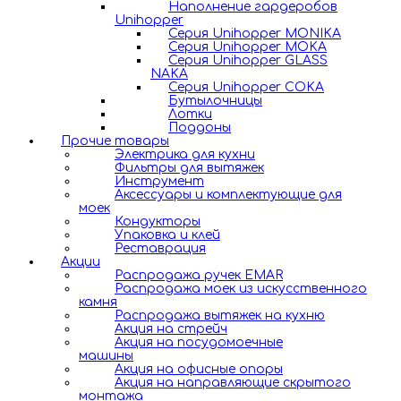
Наполнение гардеробов
Unihopper
Серия Unihopper MONIKA
Серия Unihopper MOKA
Серия Unihopper GLASS
NAKA
Серия Unihopper COKA
Бутылочницы
Лотки
Поддоны
Прочие товары
Электрика для кухни
Фильтры для вытяжек
Инструмент
Аксессуары и комплектующие для
моек
Кондукторы
Упаковка и клей
Реставрация
Акции
Распродажа ручек EMAR
Распродажа моек из искусственного
камня
Распродажа вытяжек на кухню
Акция на стрейч
Акция на посудомоечные
машины
Акция на офисные опоры
Акция на направляющие скрытого
монтажа