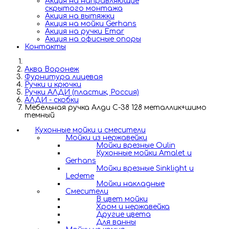
Акция на направляющие
скрытого монтажа
Акция на вытяжки
Акция на мойки Gerhans
Акция на ручки Emar
Акция на офисные опоры
Контакты
Аква Воронеж
Фурнитура лицевая
Ручки и крючки
Ручки АЛДИ (пластик, Россия)
АЛДИ - скобки
Мебельная ручка Алди С-38 128 металлик+шимо
темный
Кухонные мойки и смесители
Мойки из нержавейки
Мойки врезные Oulin
Кухонные мойки Amalet и
Gerhans
Мойки врезные Sinklight и
Ledeme
Мойки накладные
Смесители
В цвет мойки
Хром и нержавейка
Другие цвета
Для ванны