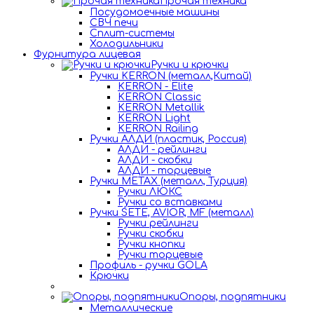
Прочая техника
Посудомоечные машины
СВЧ печи
Сплит-системы
Холодильники
Фурнитура лицевая
Ручки и крючки
Ручки KERRON (металл,Китай)
KERRON - Elite
KERRON Classic
KERRON Metallik
KERRON Light
KERRON Railing
Ручки АЛДИ (пластик, Россия)
АЛДИ - рейлинги
АЛДИ - скобки
АЛДИ - торцевые
Ручки METAX (металл, Турция)
Ручки ЛЮКС
Ручки со вставками
Ручки SETE, AVIOR, MF (металл)
Ручки рейлинги
Ручки скобки
Ручки кнопки
Ручки торцевые
Профиль - ручки GOLA
Крючки
Опоры, подпятники
Металлические