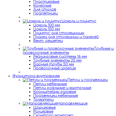
Пластиковые
Колесные
Для столов
Подпятники
Цоколь и плинтус
Цоколь 100 мм
Цоколь 150 мм
Плинтус для столешницы
Планки для столешниц и панелей
Вент. решетки
Трубные и
проволочные элементы
Рейлинговые системы 16 мм
Трубные элементы 25 мм
Барные трубы 50 мм
Проволочные изделия
Фурнитура внутренняя
Петли и подъемники
Петли мебельные
Петли рояльные и карточные
Кронштейны газовые
Подъемники мебельные
Толкатели
Направляющие
Шариковые
Роликовые
Скрытого монтажа