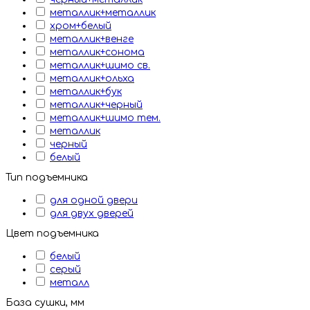
металлик+металлик
хром+белый
металлик+венге
металлик+сонома
металлик+шимо св.
металлик+ольха
металлик+бук
металлик+черный
металлик+шимо тем.
металлик
черный
белый
Тип подъемника
для одной двери
для двух дверей
Цвет подъемника
белый
серый
металл
База сушки, мм