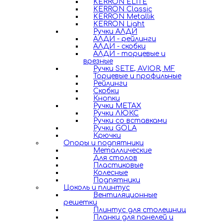
KERRON ELITE
KERRON Classic
KERRON Metallik
KERRON Light
Ручки АЛДИ
АЛДИ - рейлинги
АЛДИ - скобки
АЛДИ - торцевые и
врезные
Ручки SETE, AVIOR, MF
Торцевые и профильные
Рейлинги
Скобки
Кнопки
Ручки METAX
Ручки ЛЮКС
Ручки со вставками
Ручки GOLA
Крючки
Опоры и подпятники
Металлические
Для столов
Пластиковые
Колесные
Подпятники
Цоколь и плинтус
Вентиляционные
решетки
Плинтус для столешниц
Планки для панелей и