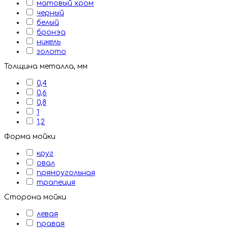
матовый хром
черный
белый
бронэа
никель
золото
Толщина металла, мм
0,4
0,6
0,8
1
1,2
Форма мойки
круг
овал
прямоугольная
трапеция
Сторона мойки
левая
правая