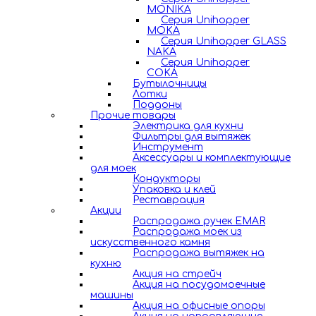
MONIKA
Серия Unihopper
MOKA
Серия Unihopper GLASS
NAKA
Серия Unihopper
COKA
Бутылочницы
Лотки
Поддоны
Прочие товары
Электрика для кухни
Фильтры для вытяжек
Инструмент
Аксессуары и комплектующие
для моек
Кондукторы
Упаковка и клей
Реставрация
Акции
Распродажа ручек EMAR
Распродажа моек из
искусственного камня
Распродажа вытяжек на
кухню
Акция на стрейч
Акция на посудомоечные
машины
Акция на офисные опоры