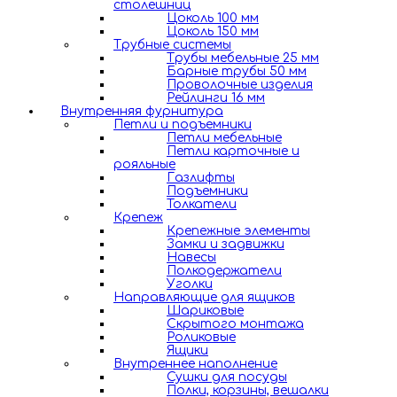
столешниц
Цоколь 100 мм
Цоколь 150 мм
Трубные системы
Трубы мебельные 25 мм
Барные трубы 50 мм
Проволочные изделия
Рейлинги 16 мм
Внутренняя фурнитура
Петли и подъемники
Петли мебельные
Петли карточные и
рояльные
Газлифты
Подъемники
Толкатели
Крепеж
Крепежные элементы
Замки и задвижки
Навесы
Полкодержатели
Уголки
Направляющие для ящиков
Шариковые
Скрытого монтажа
Роликовые
Ящики
Внутреннее наполнение
Сушки для посуды
Полки, корзины, вешалки