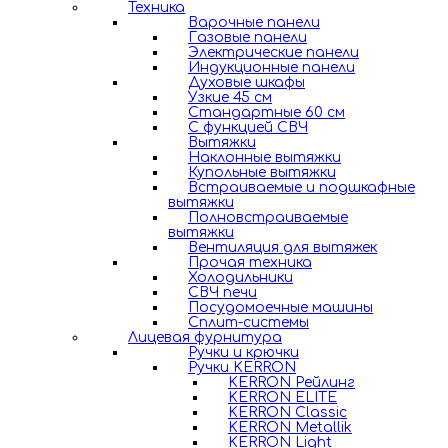
Техника
Варочные панели
Газовые панели
Электрические панели
Индукционные панели
Духовые шкафы
Узкие 45 см
Стандартные 60 см
С функцией СВЧ
Вытяжки
Наклонные вытяжки
Купольные вытяжки
Встраиваемые и подшкафные
вытяжки
Полновстраиваемые
вытяжки
Вентиляция для вытяжек
Прочая техника
Холодильники
СВЧ печи
Посудомоечные машины
Сплит-системы
Лицевая фурнитура
Ручки и крючки
Ручки KERRON
KERRON Рейлинг
KERRON ELITE
KERRON Classic
KERRON Metallik
KERRON Light