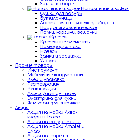
Ящики в сборе
Наполнение шкафов
Сушки для посуды
Бутылочницы
Лотки для столовых приборов
Поддоны гигиенические
Полки, корзины, вешалки
Крепеж
Крепежные элементы
Полкодержатели
Навесы
Замки и задвижки
Уголки
Прочие товары
Инструмент
Мебельные кондукторы
Клей и упаковка
Реставрация
Вентиляция
Аксессуары для моек
Электрика для кухни
Фильтры для вытяжек
Акции
Акция на мойки Аква-
кварц и Tolero
Акция на посудомойки
Акция на мойки Amalet и
Емар
Акция на стретч