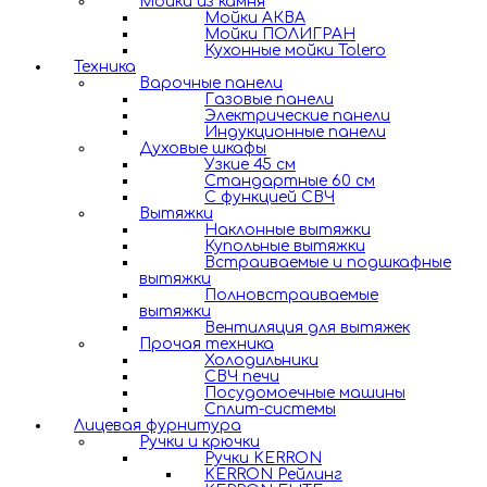
Мойки из камня
Мойки АКВА
Мойки ПОЛИГРАН
Кухонные мойки Tolero
Техника
Варочные панели
Газовые панели
Электрические панели
Индукционные панели
Духовые шкафы
Узкие 45 см
Стандартные 60 см
С функцией СВЧ
Вытяжки
Наклонные вытяжки
Купольные вытяжки
Встраиваемые и подшкафные
вытяжки
Полновстраиваемые
вытяжки
Вентиляция для вытяжек
Прочая техника
Холодильники
СВЧ печи
Посудомоечные машины
Сплит-системы
Лицевая фурнитура
Ручки и крючки
Ручки KERRON
KERRON Рейлинг