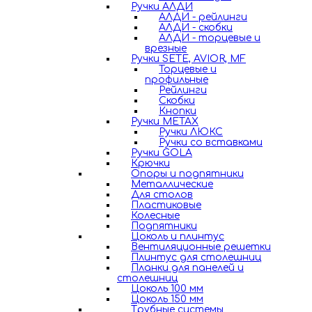
Ручки АЛДИ
АЛДИ - рейлинги
АЛДИ - скобки
АЛДИ - торцевые и
врезные
Ручки SETE, AVIOR, MF
Торцевые и
профильные
Рейлинги
Скобки
Кнопки
Ручки METAX
Ручки ЛЮКС
Ручки со вставками
Ручки GOLA
Крючки
Опоры и подпятники
Металлические
Для столов
Пластиковые
Колесные
Подпятники
Цоколь и плинтус
Вентиляционные решетки
Плинтус для столешниц
Планки для панелей и
столешниц
Цоколь 100 мм
Цоколь 150 мм
Трубные системы