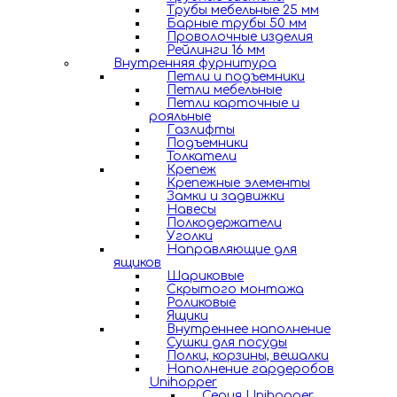
Трубы мебельные 25 мм
Барные трубы 50 мм
Проволочные изделия
Рейлинги 16 мм
Внутренняя фурнитура
Петли и подъемники
Петли мебельные
Петли карточные и
рояльные
Газлифты
Подъемники
Толкатели
Крепеж
Крепежные элементы
Замки и задвижки
Навесы
Полкодержатели
Уголки
Направляющие для
ящиков
Шариковые
Скрытого монтажа
Роликовые
Ящики
Внутреннее наполнение
Сушки для посуды
Полки, корзины, вешалки
Наполнение гардеробов
Unihopper
Серия Unihopper