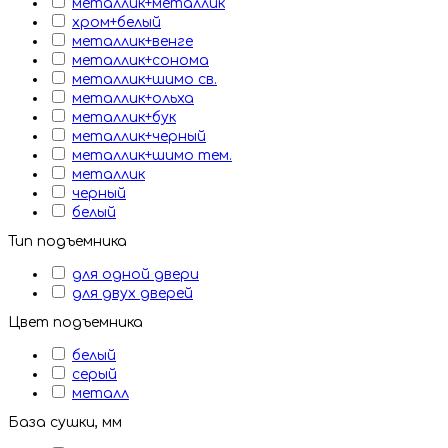
металлик+металлик
хром+белый
металлик+венге
металлик+сонома
металлик+шимо св.
металлик+ольха
металлик+бук
металлик+черный
металлик+шимо тем.
металлик
черный
белый
Тип подъемника
для одной двери
для двух дверей
Цвет подъемника
белый
серый
металл
База сушки, мм