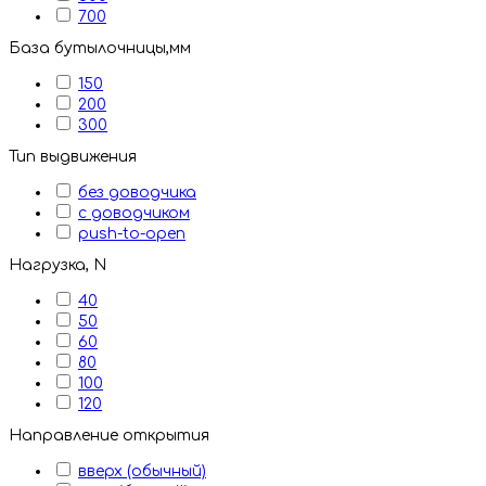
700
База бутылочницы,мм
150
200
300
Тип выдвижения
без доводчика
с доводчиком
push-to-open
Нагрузка, N
40
50
60
80
100
120
Направление открытия
вверх (обычный)