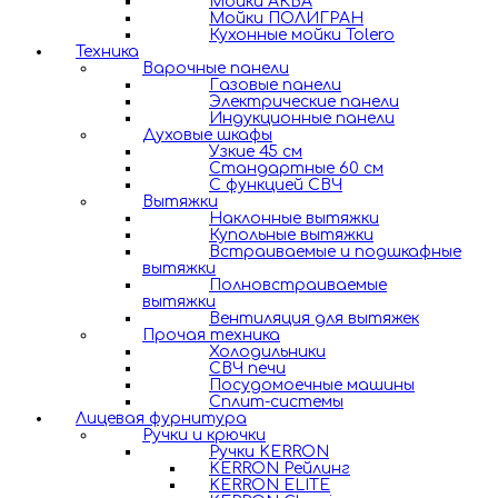
Мойки АКВА
Мойки ПОЛИГРАН
Кухонные мойки Tolero
Техника
Варочные панели
Газовые панели
Электрические панели
Индукционные панели
Духовые шкафы
Узкие 45 см
Стандартные 60 см
С функцией СВЧ
Вытяжки
Наклонные вытяжки
Купольные вытяжки
Встраиваемые и подшкафные
вытяжки
Полновстраиваемые
вытяжки
Вентиляция для вытяжек
Прочая техника
Холодильники
СВЧ печи
Посудомоечные машины
Сплит-системы
Лицевая фурнитура
Ручки и крючки
Ручки KERRON
KERRON Рейлинг
KERRON ELITE