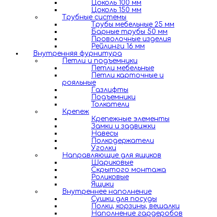
Цоколь 100 мм
Цоколь 150 мм
Трубные системы
Трубы мебельные 25 мм
Барные трубы 50 мм
Проволочные изделия
Рейлинги 16 мм
Внутренняя фурнитура
Петли и подъемники
Петли мебельные
Петли карточные и
рояльные
Газлифты
Подъемники
Толкатели
Крепеж
Крепежные элементы
Замки и задвижки
Навесы
Полкодержатели
Уголки
Направляющие для ящиков
Шариковые
Скрытого монтажа
Роликовые
Ящики
Внутреннее наполнение
Сушки для посуды
Полки, корзины, вешалки
Наполнение гардеробов