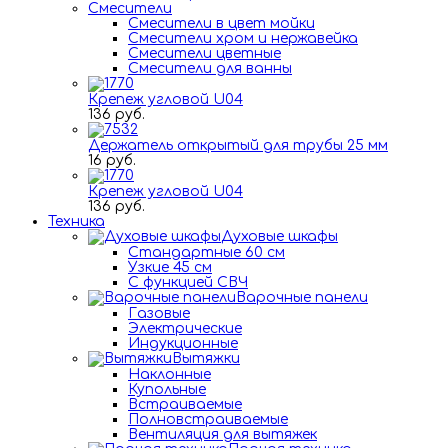
Смесители
Смесители в цвет мойки
Смесители хром и нержавейка
Смесители цветные
Смесители для ванны
Крепеж угловой U04
136 руб.
Держатель открытый для трубы 25 мм
16 руб.
Крепеж угловой U04
136 руб.
Техника
Духовые шкафы
Стандартные 60 см
Узкие 45 см
С функцией СВЧ
Варочные панели
Газовые
Электрические
Индукционные
Вытяжки
Наклонные
Купольные
Встраиваемые
Полновстраиваемые
Вентиляция для вытяжек