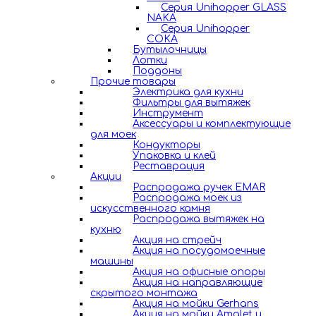
Серия Unihopper GLASS
NAKA
Серия Unihopper
COKA
Бутылочницы
Лотки
Поддоны
Прочие товары
Электрика для кухни
Фильтры для вытяжек
Инструмент
Аксессуары и комплектующие
для моек
Кондукторы
Упаковка и клей
Реставрация
Акции
Распродажа ручек EMAR
Распродажа моек из
искусственного камня
Распродажа вытяжек на
кухню
Акция на стрейч
Акция на посудомоечные
машины
Акция на офисные опоры
Акция на направляющие
скрытого монтажа
Акция на мойки Gerhans
Акция на мойки Amalet и