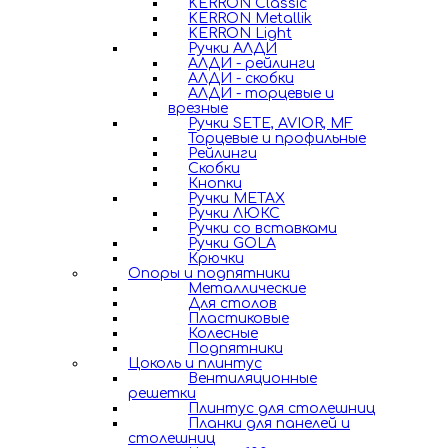
KERRON Classic
KERRON Metallik
KERRON Light
Ручки АЛДИ
АЛДИ - рейлинги
АЛДИ - скобки
АЛДИ - торцевые и
врезные
Ручки SETE, AVIOR, MF
Торцевые и профильные
Рейлинги
Скобки
Кнопки
Ручки METAX
Ручки ЛЮКС
Ручки со вставками
Ручки GOLA
Крючки
Опоры и подпятники
Металлические
Для столов
Пластиковые
Колесные
Подпятники
Цоколь и плинтус
Вентиляционные
решетки
Плинтус для столешниц
Планки для панелей и
столешниц