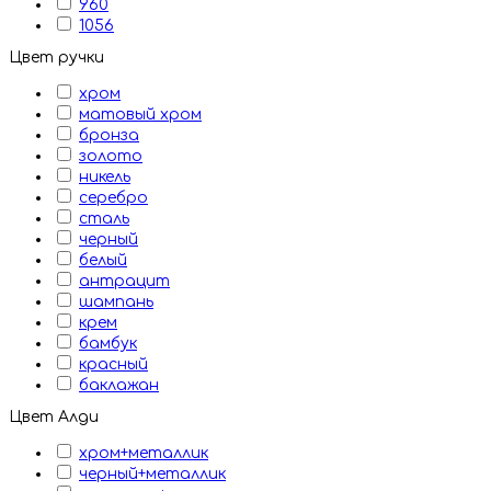
960
1056
Цвет ручки
хром
матовый хром
бронза
золото
никель
серебро
сталь
черный
белый
антрацит
шампань
крем
бамбук
красный
баклажан
Цвет Алди
хром+металлик
черный+металлик