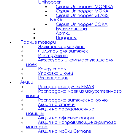
Unihopper
Серия Unihopper MONIKA
Серия Unihopper MOKA
Серия Unihopper GLASS
NAKA
Серия Unihopper COKA
Бутылочницы
Лотки
Поддоны
Прочие товары
Электрика для кухни
Фильтры для вытяжек
Инструмент
Аксессуары и комплектующие для
моек
Кондукторы
Упаковка и клей
Реставрация
Акции
Распродажа ручек EMAR
Распродажа моек из искусственного
камня
Распродажа вытяжек на кухню
Акция на стрейч
Акция на посудомоечные
машины
Акция на офисные опоры
Акция на направляющие скрытого
монтажа
Акция на мойки Gerhans