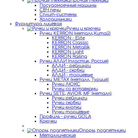
Прочая техника
Посудомоечные машины
СВЧ печи
Сплит-системы
Холодильники
Фурнитура лицевая
Ручки и крючки
Ручки KERRON (металл,Китай)
KERRON - Elite
KERRON Classic
KERRON Metallik
KERRON Light
KERRON Railing
Ручки АЛДИ (пластик, Россия)
АЛДИ - рейлинги
АЛДИ - скобки
АЛДИ - торцевые
Ручки METAX (металл, Турция)
Ручки ЛЮКС
Ручки со вставками
Ручки SETE, AVIOR, MF (металл)
Ручки рейлинги
Ручки скобки
Ручки кнопки
Ручки торцевые
Профиль - ручки GOLA
Крючки
Опоры, подпятники
Металлические