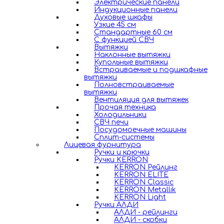
Электрические панели
Индукционные панели
Духовые шкафы
Узкие 45 см
Стандартные 60 см
С функцией СВЧ
Вытяжки
Наклонные вытяжки
Купольные вытяжки
Встраиваемые и подшкафные
вытяжки
Полновстраиваемые
вытяжки
Вентиляция для вытяжек
Прочая техника
Холодильники
СВЧ печи
Посудомоечные машины
Сплит-системы
Лицевая фурнитура
Ручки и крючки
Ручки KERRON
KERRON Рейлинг
KERRON ELITE
KERRON Classic
KERRON Metallik
KERRON Light
Ручки АЛДИ
АЛДИ - рейлинги
АЛДИ - скобки