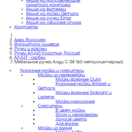
Акция на направляющие
скрытого монтажа
Акция на вытяжки
Акция на мойки Gerhans
Акция на ручки Emar
Акция на офисные опоры
Контакты
Аква Воронеж
Фурнитура лицевая
Ручки и крючки
Ручки АЛДИ (пластик, Россия)
АЛДИ - скобки
Мебельная ручка Алди С-38 160 металлик+черный
Кухонные мойки и смесители
Мойки из нержавейки
Мойки врезные Oulin
Кухонные мойки Amalet и
Gerhans
Мойки врезные Sinklight и
Ledeme
Мойки накладные
Смесители
В цвет мойки
Хром и нержавейка
Другие цвета
Для ванны
Мойки из камня