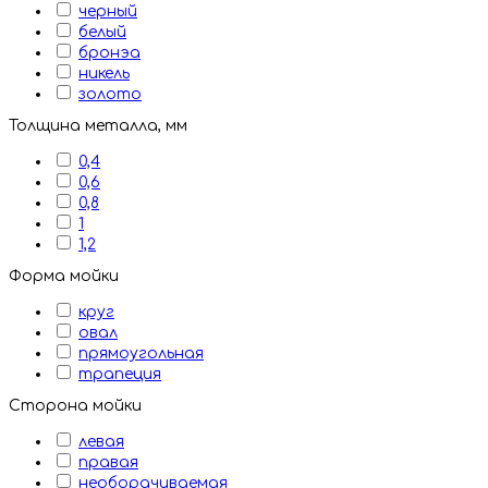
черный
белый
бронэа
никель
золото
Толщина металла, мм
0,4
0,6
0,8
1
1,2
Форма мойки
круг
овал
прямоугольная
трапеция
Сторона мойки
левая
правая
необорачиваемая