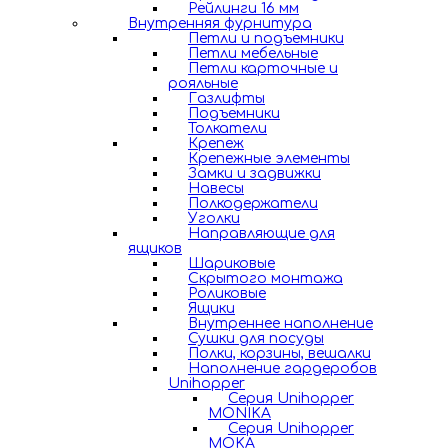
Рейлинги 16 мм
Внутренняя фурнитура
Петли и подъемники
Петли мебельные
Петли карточные и
рояльные
Газлифты
Подъемники
Толкатели
Крепеж
Крепежные элементы
Замки и задвижки
Навесы
Полкодержатели
Уголки
Направляющие для
ящиков
Шариковые
Скрытого монтажа
Роликовые
Ящики
Внутреннее наполнение
Сушки для посуды
Полки, корзины, вешалки
Наполнение гардеробов
Unihopper
Серия Unihopper
MONIKA
Серия Unihopper
MOKA