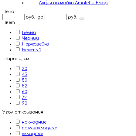
Акция на мойки Amalet и Емар
Цена
руб.
до
руб.
Цвет
Белый
Черный
Нержавейка
Бежевый
Ширина, см
30
45
50
52
60
72
90
Угол открывания
накладные
полунакладные
вкладные