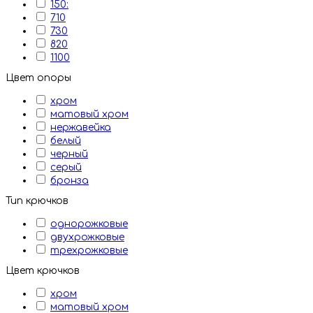
150:
710
730
820
1100
Цвет опоры
хром
матовый хром
нержавейка
белый
черный
серый
бронза
Тип крючков
однорожковые
двухрожковые
трехрожковые
Цвет крючков
хром
матовый хром