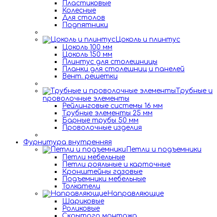
Пластиковые
Колесные
Для столов
Подпятники
Цоколь и плинтус
Цоколь 100 мм
Цоколь 150 мм
Плинтус для столешницы
Планки для столешниц и панелей
Вент. решетки
Трубные и
проволочные элементы
Рейлинговые системы 16 мм
Трубные элементы 25 мм
Барные трубы 50 мм
Проволочные изделия
Фурнитура внутренняя
Петли и подъемники
Петли мебельные
Петли рояльные и карточные
Кронштейны газовые
Подъемники мебельные
Толкатели
Направляющие
Шариковые
Роликовые
Скрытого монтажа