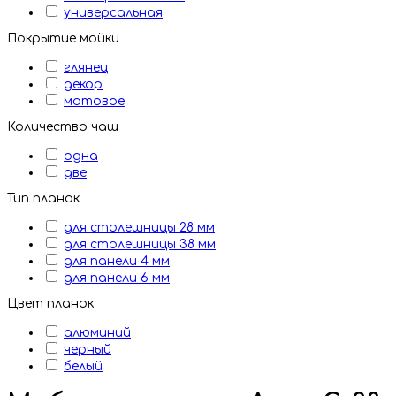
универсальная
Покрытие мойки
глянец
декор
матовое
Количество чаш
одна
две
Тип планок
для столешницы 28 мм
для столешницы 38 мм
для панели 4 мм
для панели 6 мм
Цвет планок
алюминий
черный
белый