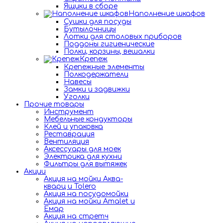
Ящики в сборе
Наполнение шкафов
Сушки для посуды
Бутылочницы
Лотки для столовых приборов
Поддоны гигиенические
Полки, корзины, вешалки
Крепеж
Крепежные элементы
Полкодержатели
Навесы
Замки и задвижки
Уголки
Прочие товары
Инструмент
Мебельные кондукторы
Клей и упаковка
Реставрация
Вентиляция
Аксессуары для моек
Электрика для кухни
Фильтры для вытяжек
Акции
Акция на мойки Аква-
кварц и Tolero
Акция на посудомойки
Акция на мойки Amalet и
Емар
Акция на стретч