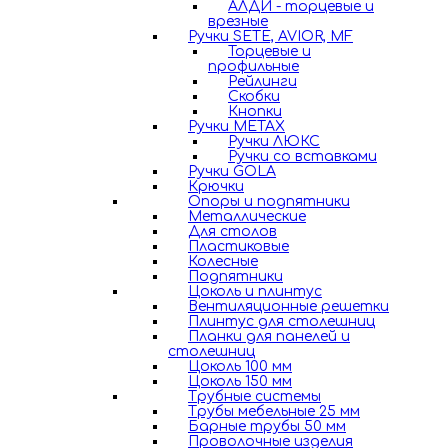
АЛДИ - торцевые и
врезные
Ручки SETE, AVIOR, MF
Торцевые и
профильные
Рейлинги
Скобки
Кнопки
Ручки METAX
Ручки ЛЮКС
Ручки со вставками
Ручки GOLA
Крючки
Опоры и подпятники
Металлические
Для столов
Пластиковые
Колесные
Подпятники
Цоколь и плинтус
Вентиляционные решетки
Плинтус для столешниц
Планки для панелей и
столешниц
Цоколь 100 мм
Цоколь 150 мм
Трубные системы
Трубы мебельные 25 мм
Барные трубы 50 мм
Проволочные изделия