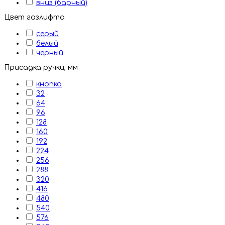
вниз (барный)
Цвет газлифта
серый
белый
черный
Присадка ручки, мм
кнопка
32
64
96
128
160
192
224
256
288
320
416
480
540
576