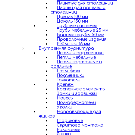
Плинтус для столешниц
Планки для панелей и
столешниц
Цоколь 100 мм
Цоколь 150 мм
Трубные системы
Трубы мебельные 25 мм
Барные трубы 50 мм
Проволочные изделия
Рейлинги 16 мм
Внутренняя фурнитура
Петли и подъемники
Петли мебельные
Петли карточные и
рояльные
Газлифты
Подъемники
Толкатели
Крепеж
Крепежные элементы
Замки и задвижки
Навесы
Полкодержатели
Уголки
Направляющие для
ящиков
Шариковые
Скрытого монтажа
Роликовые
Ящики