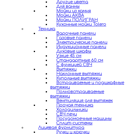
Другие цвета
Для ванны
Мойки из камня
Мойки АКВА
Мойки ПОЛИГРАН
Кухонные мойки Tolero
Техника
Варочные панели
Газовые панели
Электрические панели
Индукционные панели
Духовые шкафы
Узкие 45 см
Стандартные 60 см
С функцией СВЧ
Вытяжки
Наклонные вытяжки
Купольные вытяжки
Встраиваемые и подшкафные
вытяжки
Полновстраиваемые
вытяжки
Вентиляция для вытяжек
Прочая техника
Холодильники
СВЧ печи
Посудомоечные машины
Сплит-системы
Лицевая фурнитура
Ручки и крючки