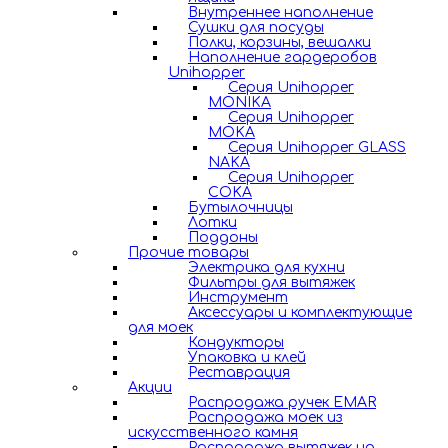
Внутреннее наполнение
Сушки для посуды
Полки, корзины, вешалки
Наполнение гардеробов
Unihopper
Серия Unihopper
MONIKA
Серия Unihopper
MOKA
Серия Unihopper GLASS
NAKA
Серия Unihopper
COKA
Бутылочницы
Лотки
Поддоны
Прочие товары
Электрика для кухни
Фильтры для вытяжек
Инструмент
Аксессуары и комплектующие
для моек
Кондукторы
Упаковка и клей
Реставрация
Акции
Распродажа ручек EMAR
Распродажа моек из
искусственного камня
Распродажа вытяжек на