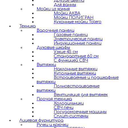
Другие цвета
Для ванны
Мойки из камня
Мойки АКВА
Мойки ПОЛИГРАН
Кухонные мойки Tolero
Техника
Варочные панели
Газовые панели
Электрические панели
Индукционные панели
Духовые шкафы
Узкие 45 см
Стандартные 60 см
С функцией СВЧ
Вытяжки
Наклонные вытяжки
Купольные вытяжки
Встраиваемые и подшкафные
вытяжки
Полновстраиваемые
вытяжки
Вентиляция для вытяжек
Прочая техника
Холодильники
СВЧ печи
Посудомоечные машины
Сплит-системы
Лицевая фурнитура
Ручки и крючки