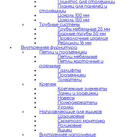
Плинтус для столешниц
Планки для панелей и
столешниц
Цоколь 100 мм
Цоколь 150 мм
Трубные системы
Трубы мебельные 25 мм
Барные трубы 50 мм
Проволочные изделия
Рейлинги 16 мм
Внутренняя фурнитура
Петли и подъемники
Петли мебельные
Петли карточные и
рояльные
Газлифты
Подъемники
Толкатели
Крепеж
Крепежные элементы
Замки и задвижки
Навесы
Полкодержатели
Уголки
Направляющие для ящиков
Шариковые
Скрытого монтажа
Роликовые
Ящики
Внутреннее наполнение