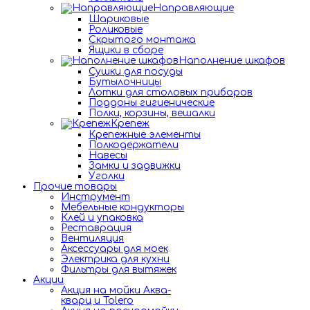
Направляющие
Шариковые
Роликовые
Скрытого монтажа
Ящики в сборе
Наполнение шкафов
Сушки для посуды
Бутылочницы
Лотки для столовых приборов
Поддоны гигиенические
Полки, корзины, вешалки
Крепеж
Крепежные элементы
Полкодержатели
Навесы
Замки и задвижки
Уголки
Прочие товары
Инструмент
Мебельные кондукторы
Клей и упаковка
Реставрация
Вентиляция
Аксессуары для моек
Электрика для кухни
Фильтры для вытяжек
Акции
Акция на мойки Аква-
кварц и Tolero