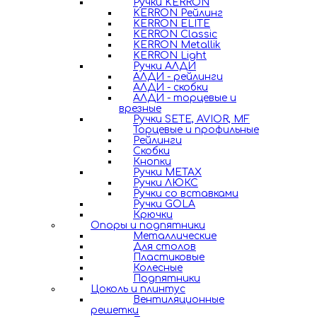
Ручки KERRON
KERRON Рейлинг
KERRON ELITE
KERRON Classic
KERRON Metallik
KERRON Light
Ручки АЛДИ
АЛДИ - рейлинги
АЛДИ - скобки
АЛДИ - торцевые и
врезные
Ручки SETE, AVIOR, MF
Торцевые и профильные
Рейлинги
Скобки
Кнопки
Ручки METAX
Ручки ЛЮКС
Ручки со вставками
Ручки GOLA
Крючки
Опоры и подпятники
Металлические
Для столов
Пластиковые
Колесные
Подпятники
Цоколь и плинтус
Вентиляционные
решетки