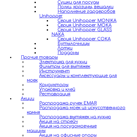
Сушки для посуды
Полки, корзины, вешалки
Наполнение гардеробов
Unihopper
Серия Unihopper MONIKA
Серия Unihopper MOKA
Серия Unihopper GLASS
NAKA
Серия Unihopper COKA
Бутылочницы
Лотки
Поддоны
Прочие товары
Электрика для кухни
Фильтры для вытяжек
Инструмент
Аксессуары и комплектующие для
моек
Кондукторы
Упаковка и клей
Реставрация
Акции
Распродажа ручек EMAR
Распродажа моек из искусственного
камня
Распродажа вытяжек на кухню
Акция на стрейч
Акция на посудомоечные
машины
Акция на офисные опоры