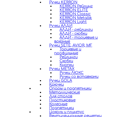
Ручки KERRON
KERRON Рейлинг
KERRON ELITE
KERRON Classic
KERRON Metallik
KERRON Light
Ручки АЛДИ
АЛДИ - рейлинги
АЛДИ - скобки
АЛДИ - торцевые и
врезные
Ручки SETE, AVIOR, MF
Торцевые и
профильные
Рейлинги
Скобки
Кнопки
Ручки METAX
Ручки ЛЮКС
Ручки со вставками
Ручки GOLA
Крючки
Опоры и подпятники
Металлические
Для столов
Пластиковые
Колесные
Подпятники
Цоколь и плинтус
Вентиляционные решетки