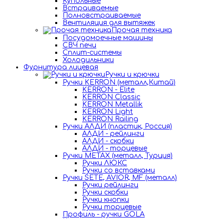
Купольные
Встраиваемые
Полновстраиваемые
Вентиляция для вытяжек
Прочая техника
Посудомоечные машины
СВЧ печи
Сплит-системы
Холодильники
Фурнитура лицевая
Ручки и крючки
Ручки KERRON (металл,Китай)
KERRON - Elite
KERRON Classic
KERRON Metallik
KERRON Light
KERRON Railing
Ручки АЛДИ (пластик, Россия)
АЛДИ - рейлинги
АЛДИ - скобки
АЛДИ - торцевые
Ручки METAX (металл, Турция)
Ручки ЛЮКС
Ручки со вставками
Ручки SETE, AVIOR, MF (металл)
Ручки рейлинги
Ручки скобки
Ручки кнопки
Ручки торцевые
Профиль - ручки GOLA