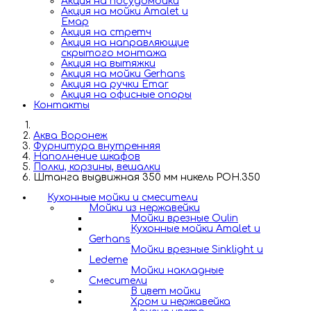
Акция на посудомойки
Акция на мойки Amalet и
Емар
Акция на стретч
Акция на направляющие
скрытого монтажа
Акция на вытяжки
Акция на мойки Gerhans
Акция на ручки Emar
Акция на офисные опоры
Контакты
Аква Воронеж
Фурнитура внутренняя
Наполнение шкафов
Полки, корзины, вешалки
Штанга выдвижная 350 мм никель POH.350
Кухонные мойки и смесители
Мойки из нержавейки
Мойки врезные Oulin
Кухонные мойки Amalet и
Gerhans
Мойки врезные Sinklight и
Ledeme
Мойки накладные
Смесители
В цвет мойки
Хром и нержавейка