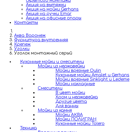
скрытого монтажа
Акция на вытяжки
Акция на мойки Gerhans
Акция на ручки Emar
Акция на офисные опоры
Контакты
Аква Воронеж
Фурнитура внутренняя
Крепеж
Уголки
Уголок монтажный серый
Кухонные мойки и смесители
Мойки из нержавейки
Мойки врезные Oulin
Кухонные мойки Amalet и Gerhans
Мойки врезные Sinklight и Ledeme
Мойки накладные
Смесители
В цвет мойки
Хром и нержавейка
Другие цвета
Для ванны
Мойки из камня
Мойки АКВА
Мойки ПОЛИГРАН
Кухонные мойки Tolero
Техника