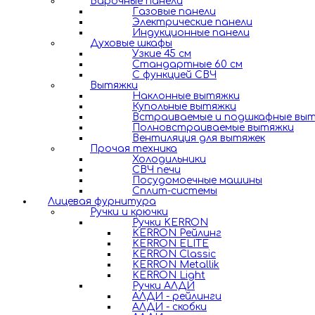
Варочные панели
Газовые панели
Электрические панели
Индукционные панели
Духовые шкафы
Узкие 45 см
Стандартные 60 см
С функцией СВЧ
Вытяжки
Наклонные вытяжки
Купольные вытяжки
Встраиваемые и подшкафные вы
Полновстраиваемые вытяжки
Вентиляция для вытяжек
Прочая техника
Холодильники
СВЧ печи
Посудомоечные машины
Сплит-системы
Лицевая фурнитура
Ручки и крючки
Ручки KERRON
KERRON Рейлинг
KERRON ELITE
KERRON Classic
KERRON Metallik
KERRON Light
Ручки АЛДИ
АЛДИ - рейлинги
АЛДИ - скобки