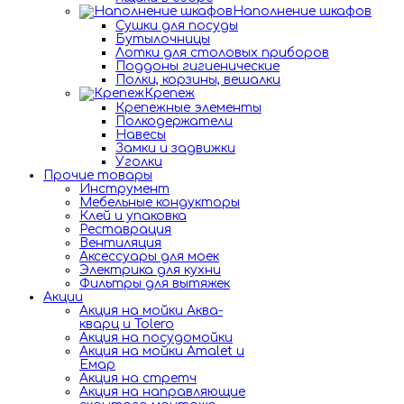
Наполнение шкафов
Сушки для посуды
Бутылочницы
Лотки для столовых приборов
Поддоны гигиенические
Полки, корзины, вешалки
Крепеж
Крепежные элементы
Полкодержатели
Навесы
Замки и задвижки
Уголки
Прочие товары
Инструмент
Мебельные кондукторы
Клей и упаковка
Реставрация
Вентиляция
Аксессуары для моек
Электрика для кухни
Фильтры для вытяжек
Акции
Акция на мойки Аква-
кварц и Tolero
Акция на посудомойки
Акция на мойки Amalet и
Емар
Акция на стретч
Акция на направляющие