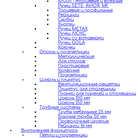
АЛДИ - торцевые и врезные
Ручки SETE, AVIOR, MF
Торцевые и профильные
Рейлинги
Скобки
Кнопки
Ручки METAX
Ручки ЛЮКС
Ручки со вставками
Ручки GOLA
Крючки
Опоры и подпятники
Металлические
Для столов
Пластиковые
Колесные
Подпятники
Цоколь и плинтус
Вентиляционные решетки
Плинтус для столешниц
Планки для панелей и столешниц
Цоколь 100 мм
Цоколь 150 мм
Трубные системы
Трубы мебельные 25 мм
Барные трубы 50 мм
Проволочные изделия
Рейлинги 16 мм
Внутренняя фурнитура
Петли и подъемники