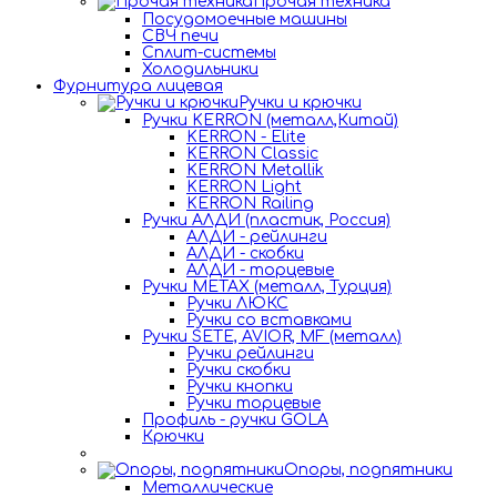
Прочая техника
Посудомоечные машины
СВЧ печи
Сплит-системы
Холодильники
Фурнитура лицевая
Ручки и крючки
Ручки KERRON (металл,Китай)
KERRON - Elite
KERRON Classic
KERRON Metallik
KERRON Light
KERRON Railing
Ручки АЛДИ (пластик, Россия)
АЛДИ - рейлинги
АЛДИ - скобки
АЛДИ - торцевые
Ручки METAX (металл, Турция)
Ручки ЛЮКС
Ручки со вставками
Ручки SETE, AVIOR, MF (металл)
Ручки рейлинги
Ручки скобки
Ручки кнопки
Ручки торцевые
Профиль - ручки GOLA
Крючки
Опоры, подпятники
Металлические