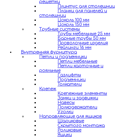
решетки
Плинтус для столешниц
Планки для панелей и
столешниц
Цоколь 100 мм
Цоколь 150 мм
Трубные системы
Трубы мебельные 25 мм
Барные трубы 50 мм
Проволочные изделия
Рейлинги 16 мм
Внутренняя фурнитура
Петли и подъемники
Петли мебельные
Петли карточные и
рояльные
Газлифты
Подъемники
Толкатели
Крепеж
Крепежные элементы
Замки и задвижки
Навесы
Полкодержатели
Уголки
Направляющие для ящиков
Шариковые
Скрытого монтажа
Роликовые
Ящики