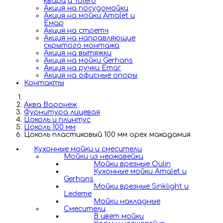
кварц и Tolero
Акция на посудомойки
Акция на мойки Amalet и
Емар
Акция на стретч
Акция на направляющие
скрытого монтажа
Акция на вытяжки
Акция на мойки Gerhans
Акция на ручки Emar
Акция на офисные опоры
Контакты
Аква Воронеж
Фурнитура лицевая
Цоколь и плинтус
Цоколь 100 мм
Цоколь пластиковый 100 мм орех макадамия
Кухонные мойки и смесители
Мойки из нержавейки
Мойки врезные Oulin
Кухонные мойки Amalet и
Gerhans
Мойки врезные Sinklight и
Ledeme
Мойки накладные
Смесители
В цвет мойки