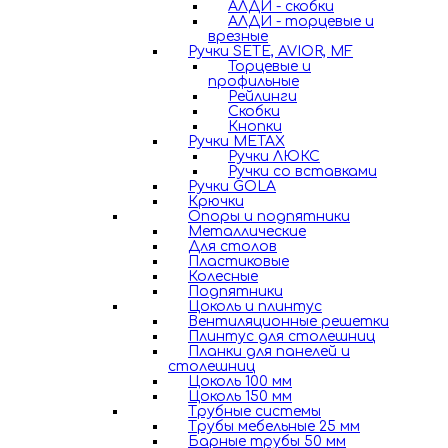
АЛДИ - скобки
АЛДИ - торцевые и
врезные
Ручки SETE, AVIOR, MF
Торцевые и
профильные
Рейлинги
Скобки
Кнопки
Ручки METAX
Ручки ЛЮКС
Ручки со вставками
Ручки GOLA
Крючки
Опоры и подпятники
Металлические
Для столов
Пластиковые
Колесные
Подпятники
Цоколь и плинтус
Вентиляционные решетки
Плинтус для столешниц
Планки для панелей и
столешниц
Цоколь 100 мм
Цоколь 150 мм
Трубные системы
Трубы мебельные 25 мм
Барные трубы 50 мм