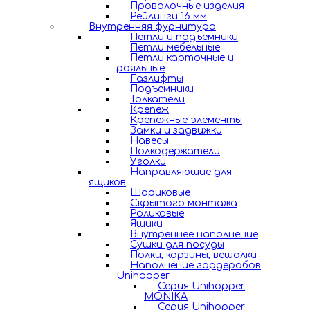
Проволочные изделия
Рейлинги 16 мм
Внутренняя фурнитура
Петли и подъемники
Петли мебельные
Петли карточные и
рояльные
Газлифты
Подъемники
Толкатели
Крепеж
Крепежные элементы
Замки и задвижки
Навесы
Полкодержатели
Уголки
Направляющие для
ящиков
Шариковые
Скрытого монтажа
Роликовые
Ящики
Внутреннее наполнение
Сушки для посуды
Полки, корзины, вешалки
Наполнение гардеробов
Unihopper
Серия Unihopper
MONIKA
Серия Unihopper