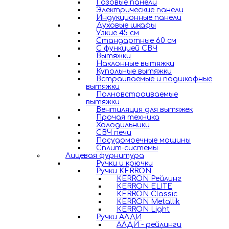
Газовые панели
Электрические панели
Индукционные панели
Духовые шкафы
Узкие 45 см
Стандартные 60 см
С функцией СВЧ
Вытяжки
Наклонные вытяжки
Купольные вытяжки
Встраиваемые и подшкафные
вытяжки
Полновстраиваемые
вытяжки
Вентиляция для вытяжек
Прочая техника
Холодильники
СВЧ печи
Посудомоечные машины
Сплит-системы
Лицевая фурнитура
Ручки и крючки
Ручки KERRON
KERRON Рейлинг
KERRON ELITE
KERRON Classic
KERRON Metallik
KERRON Light
Ручки АЛДИ
АЛДИ - рейлинги