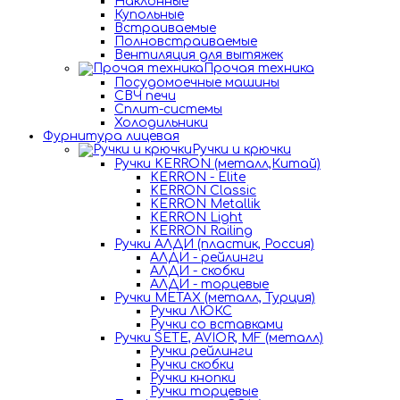
Наклонные
Купольные
Встраиваемые
Полновстраиваемые
Вентиляция для вытяжек
Прочая техника
Посудомоечные машины
СВЧ печи
Сплит-системы
Холодильники
Фурнитура лицевая
Ручки и крючки
Ручки KERRON (металл,Китай)
KERRON - Elite
KERRON Classic
KERRON Metallik
KERRON Light
KERRON Railing
Ручки АЛДИ (пластик, Россия)
АЛДИ - рейлинги
АЛДИ - скобки
АЛДИ - торцевые
Ручки METAX (металл, Турция)
Ручки ЛЮКС
Ручки со вставками
Ручки SETE, AVIOR, MF (металл)
Ручки рейлинги
Ручки скобки
Ручки кнопки
Ручки торцевые