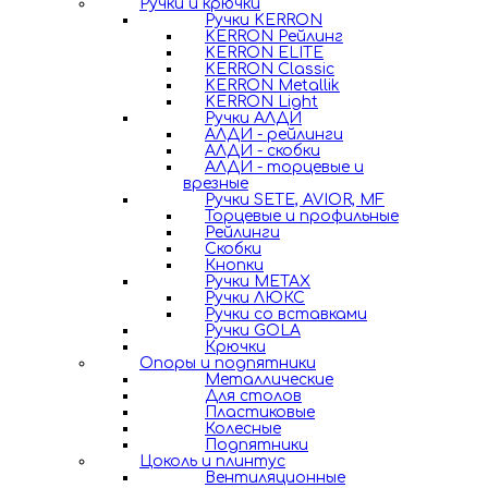
Ручки и крючки
Ручки KERRON
KERRON Рейлинг
KERRON ELITE
KERRON Classic
KERRON Metallik
KERRON Light
Ручки АЛДИ
АЛДИ - рейлинги
АЛДИ - скобки
АЛДИ - торцевые и
врезные
Ручки SETE, AVIOR, MF
Торцевые и профильные
Рейлинги
Скобки
Кнопки
Ручки METAX
Ручки ЛЮКС
Ручки со вставками
Ручки GOLA
Крючки
Опоры и подпятники
Металлические
Для столов
Пластиковые
Колесные
Подпятники
Цоколь и плинтус
Вентиляционные