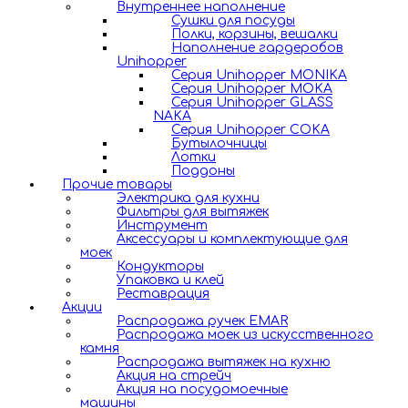
Внутреннее наполнение
Сушки для посуды
Полки, корзины, вешалки
Наполнение гардеробов
Unihopper
Серия Unihopper MONIKA
Серия Unihopper MOKA
Серия Unihopper GLASS
NAKA
Серия Unihopper COKA
Бутылочницы
Лотки
Поддоны
Прочие товары
Электрика для кухни
Фильтры для вытяжек
Инструмент
Аксессуары и комплектующие для
моек
Кондукторы
Упаковка и клей
Реставрация
Акции
Распродажа ручек EMAR
Распродажа моек из искусственного
камня
Распродажа вытяжек на кухню
Акция на стрейч
Акция на посудомоечные
машины