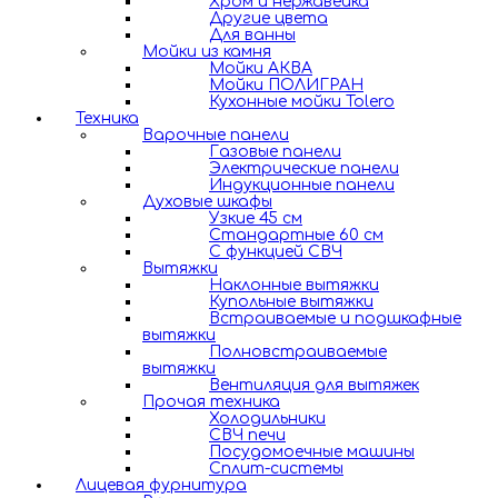
Хром и нержавейка
Другие цвета
Для ванны
Мойки из камня
Мойки АКВА
Мойки ПОЛИГРАН
Кухонные мойки Tolero
Техника
Варочные панели
Газовые панели
Электрические панели
Индукционные панели
Духовые шкафы
Узкие 45 см
Стандартные 60 см
С функцией СВЧ
Вытяжки
Наклонные вытяжки
Купольные вытяжки
Встраиваемые и подшкафные
вытяжки
Полновстраиваемые
вытяжки
Вентиляция для вытяжек
Прочая техника
Холодильники
СВЧ печи
Посудомоечные машины
Сплит-системы
Лицевая фурнитура