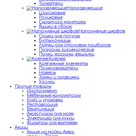
Толкатели
Направляющие
Шариковые
Роликовые
Скрытого монтажа
Ящики в сборе
Наполнение шкафов
Сушки для посуды
Бутылочницы
Лотки для столовых приборов
Поддоны гигиенические
Полки, корзины, вешалки
Крепеж
Крепежные элементы
Полкодержатели
Навесы
Замки и задвижки
Уголки
Прочие товары
Инструмент
Мебельные кондукторы
Клей и упаковка
Реставрация
Вентиляция
Аксессуары для моек
Электрика для кухни
Фильтры для вытяжек
Акции
Акция на мойки Аква-