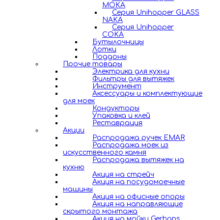
MOKA
Серия Unihopper GLASS
NAKA
Серия Unihopper
COKA
Бутылочницы
Лотки
Поддоны
Прочие товары
Электрика для кухни
Фильтры для вытяжек
Инструмент
Аксессуары и комплектующие
для моек
Кондукторы
Упаковка и клей
Реставрация
Акции
Распродажа ручек EMAR
Распродажа моек из
искусственного камня
Распродажа вытяжек на
кухню
Акция на стрейч
Акция на посудомоечные
машины
Акция на офисные опоры
Акция на направляющие
скрытого монтажа
Акция на мойки Gerhans