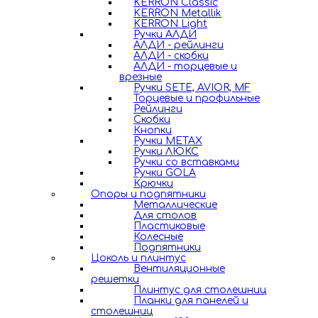
KERRON Classic
KERRON Metallik
KERRON Light
Ручки АЛДИ
АЛДИ - рейлинги
АЛДИ - скобки
АЛДИ - торцевые и
врезные
Ручки SETE, AVIOR, MF
Торцевые и профильные
Рейлинги
Скобки
Кнопки
Ручки METAX
Ручки ЛЮКС
Ручки со вставками
Ручки GOLA
Крючки
Опоры и подпятники
Металлические
Для столов
Пластиковые
Колесные
Подпятники
Цоколь и плинтус
Вентиляционные
решетки
Плинтус для столешниц
Планки для панелей и
столешниц