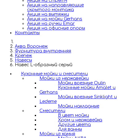
Акция на стретч
Акция на направляющие
скрытого монтажа
Акция на вытяжки
Акция на мойки Gerhans
Акция на ручки Emar
Акция на офисные опоры
Контакты
Аква Воронеж
Фурнитура внутренняя
Крепеж
Навесы
Навес L-образный серый
Кухонные мойки и смесители
Мойки из нержавейки
Мойки врезные Oulin
Кухонные мойки Amalet и
Gerhans
Мойки врезные Sinklight и
Ledeme
Мойки накладные
Смесители
В цвет мойки
Хром и нержавейка
Другие цвета
Для ванны
Мойки из камня