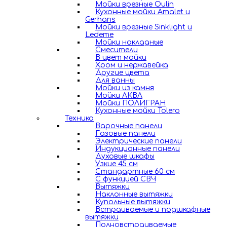
Мойки врезные Oulin
Кухонные мойки Amalet и
Gerhans
Мойки врезные Sinklight и
Ledeme
Мойки накладные
Смесители
В цвет мойки
Хром и нержавейка
Другие цвета
Для ванны
Мойки из камня
Мойки АКВА
Мойки ПОЛИГРАН
Кухонные мойки Tolero
Техника
Варочные панели
Газовые панели
Электрические панели
Индукционные панели
Духовые шкафы
Узкие 45 см
Стандартные 60 см
С функцией СВЧ
Вытяжки
Наклонные вытяжки
Купольные вытяжки
Встраиваемые и подшкафные
вытяжки
Полновстраиваемые