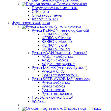
Вентиляция для вытяжек
Прочая техника
Посудомоечные машины
СВЧ печи
Сплит-системы
Холодильники
Фурнитура лицевая
Ручки и крючки
Ручки KERRON (металл,Китай)
KERRON - Elite
KERRON Classic
KERRON Metallik
KERRON Light
KERRON Railing
Ручки АЛДИ (пластик, Россия)
АЛДИ - рейлинги
АЛДИ - скобки
АЛДИ - торцевые
Ручки METAX (металл, Турция)
Ручки ЛЮКС
Ручки со вставками
Ручки SETE, AVIOR, MF (металл)
Ручки рейлинги
Ручки скобки
Ручки кнопки
Ручки торцевые
Профиль - ручки GOLA
Крючки
Опоры, подпятники