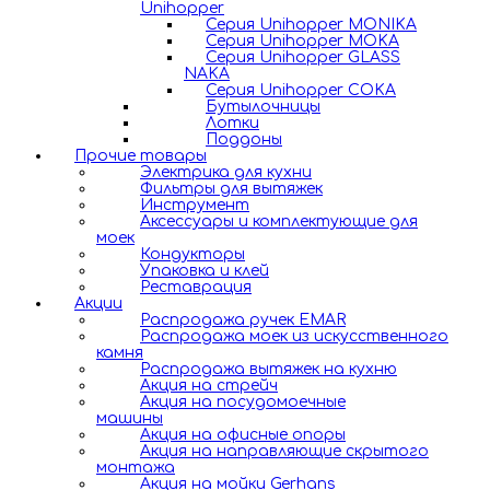
Unihopper
Серия Unihopper MONIKA
Серия Unihopper MOKA
Серия Unihopper GLASS
NAKA
Серия Unihopper COKA
Бутылочницы
Лотки
Поддоны
Прочие товары
Электрика для кухни
Фильтры для вытяжек
Инструмент
Аксессуары и комплектующие для
моек
Кондукторы
Упаковка и клей
Реставрация
Акции
Распродажа ручек EMAR
Распродажа моек из искусственного
камня
Распродажа вытяжек на кухню
Акция на стрейч
Акция на посудомоечные
машины
Акция на офисные опоры
Акция на направляющие скрытого
монтажа
Акция на мойки Gerhans