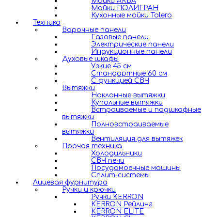
Мойки АКВА
Мойки ПОЛИГРАН
Кухонные мойки Tolero
Техника
Варочные панели
Газовые панели
Электрические панели
Индукционные панели
Духовые шкафы
Узкие 45 см
Стандартные 60 см
С функцией СВЧ
Вытяжки
Наклонные вытяжки
Купольные вытяжки
Встраиваемые и подшкафные
вытяжки
Полновстраиваемые
вытяжки
Вентиляция для вытяжек
Прочая техника
Холодильники
СВЧ печи
Посудомоечные машины
Сплит-системы
Лицевая фурнитура
Ручки и крючки
Ручки KERRON
KERRON Рейлинг
KERRON ELITE