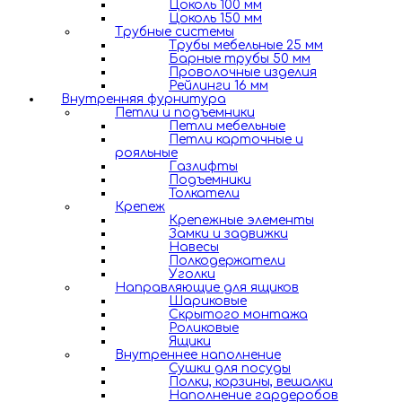
Цоколь 100 мм
Цоколь 150 мм
Трубные системы
Трубы мебельные 25 мм
Барные трубы 50 мм
Проволочные изделия
Рейлинги 16 мм
Внутренняя фурнитура
Петли и подъемники
Петли мебельные
Петли карточные и
рояльные
Газлифты
Подъемники
Толкатели
Крепеж
Крепежные элементы
Замки и задвижки
Навесы
Полкодержатели
Уголки
Направляющие для ящиков
Шариковые
Скрытого монтажа
Роликовые
Ящики
Внутреннее наполнение
Сушки для посуды
Полки, корзины, вешалки
Наполнение гардеробов