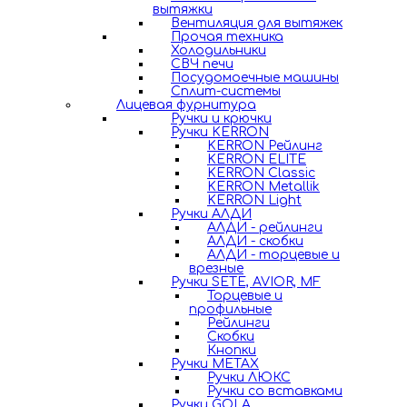
вытяжки
Вентиляция для вытяжек
Прочая техника
Холодильники
СВЧ печи
Посудомоечные машины
Сплит-системы
Лицевая фурнитура
Ручки и крючки
Ручки KERRON
KERRON Рейлинг
KERRON ELITE
KERRON Classic
KERRON Metallik
KERRON Light
Ручки АЛДИ
АЛДИ - рейлинги
АЛДИ - скобки
АЛДИ - торцевые и
врезные
Ручки SETE, AVIOR, MF
Торцевые и
профильные
Рейлинги
Скобки
Кнопки
Ручки METAX
Ручки ЛЮКС
Ручки со вставками
Ручки GOLA