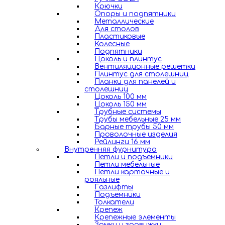
Крючки
Опоры и подпятники
Металлические
Для столов
Пластиковые
Колесные
Подпятники
Цоколь и плинтус
Вентиляционные решетки
Плинтус для столешниц
Планки для панелей и
столешниц
Цоколь 100 мм
Цоколь 150 мм
Трубные системы
Трубы мебельные 25 мм
Барные трубы 50 мм
Проволочные изделия
Рейлинги 16 мм
Внутренняя фурнитура
Петли и подъемники
Петли мебельные
Петли карточные и
рояльные
Газлифты
Подъемники
Толкатели
Крепеж
Крепежные элементы
Замки и задвижки