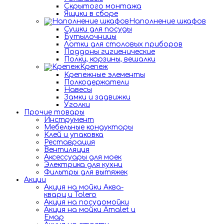
Скрытого монтажа
Ящики в сборе
Наполнение шкафов
Сушки для посуды
Бутылочницы
Лотки для столовых приборов
Поддоны гигиенические
Полки, корзины, вешалки
Крепеж
Крепежные элементы
Полкодержатели
Навесы
Замки и задвижки
Уголки
Прочие товары
Инструмент
Мебельные кондукторы
Клей и упаковка
Реставрация
Вентиляция
Аксессуары для моек
Электрика для кухни
Фильтры для вытяжек
Акции
Акция на мойки Аква-
кварц и Tolero
Акция на посудомойки
Акция на мойки Amalet и
Емар