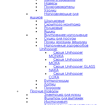
Навесы
Полкодержатели
Уголки
Направляющие для
ящиков
Шариковые
Скрытого монтажа
Роликовые
Ящики
Внутреннее наполнение
Сушки для посуды
Полки, корзины, вешалки
Наполнение гардеробов
Unihopper
Серия Unihopper
MONIKA
Серия Unihopper
MOKA
Серия Unihopper GLASS
NAKA
Серия Unihopper
COKA
Бутылочницы
Лотки
Поддоны
Прочие товары
Электрика для кухни
Фильтры для вытяжек
Инструмент