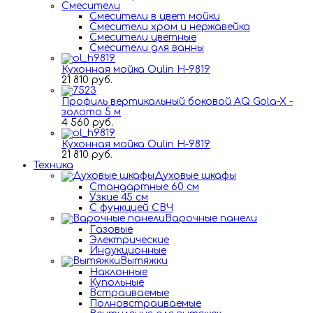
Смесители
Смесители в цвет мойки
Смесители хром и нержавейка
Смесители цветные
Смесители для ванны
Кухонная мойка Oulin H-9819
21 810 руб.
Профиль вертикальный боковой AQ Gola-X -
золото 5 м
4 560 руб.
Кухонная мойка Oulin H-9819
21 810 руб.
Техника
Духовые шкафы
Стандартные 60 см
Узкие 45 см
С функцией СВЧ
Варочные панели
Газовые
Электрические
Индукционные
Вытяжки
Наклонные
Купольные
Встраиваемые
Полновстраиваемые