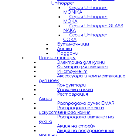
Unihopper
Серия Unihopper
MONIKA
Серия Unihopper
MOKA
Серия Unihopper GLASS
NAKA
Серия Unihopper
COKA
Бутылочницы
Лотки
Поддоны
Прочие товары
Электрика для кухни
Фильтры для вытяжек
Инструмент
Аксессуары и комплектующие
для моек
Кондукторы
Упаковка и клей
Реставрация
Акции
Распродажа ручек EMAR
Распродажа моек из
искусственного камня
Распродажа вытяжек на
кухню
Акция на стрейч
Акция на посудомоечные
машины