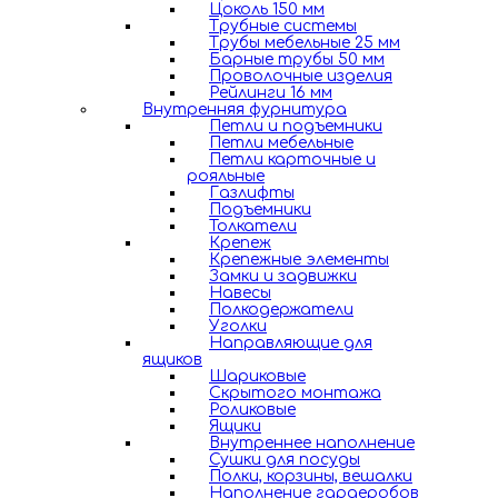
Цоколь 150 мм
Трубные системы
Трубы мебельные 25 мм
Барные трубы 50 мм
Проволочные изделия
Рейлинги 16 мм
Внутренняя фурнитура
Петли и подъемники
Петли мебельные
Петли карточные и
рояльные
Газлифты
Подъемники
Толкатели
Крепеж
Крепежные элементы
Замки и задвижки
Навесы
Полкодержатели
Уголки
Направляющие для
ящиков
Шариковые
Скрытого монтажа
Роликовые
Ящики
Внутреннее наполнение
Сушки для посуды
Полки, корзины, вешалки
Наполнение гардеробов