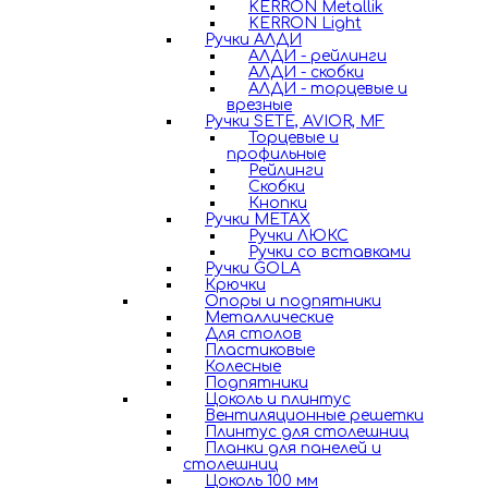
KERRON Metallik
KERRON Light
Ручки АЛДИ
АЛДИ - рейлинги
АЛДИ - скобки
АЛДИ - торцевые и
врезные
Ручки SETE, AVIOR, MF
Торцевые и
профильные
Рейлинги
Скобки
Кнопки
Ручки METAX
Ручки ЛЮКС
Ручки со вставками
Ручки GOLA
Крючки
Опоры и подпятники
Металлические
Для столов
Пластиковые
Колесные
Подпятники
Цоколь и плинтус
Вентиляционные решетки
Плинтус для столешниц
Планки для панелей и
столешниц
Цоколь 100 мм