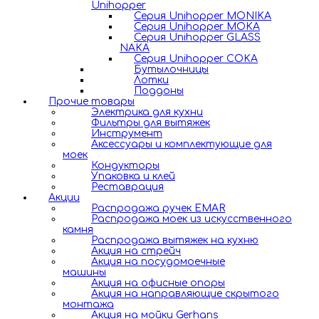
Unihopper
Серия Unihopper MONIKA
Серия Unihopper MOKA
Серия Unihopper GLASS
NAKA
Серия Unihopper COKA
Бутылочницы
Лотки
Поддоны
Прочие товары
Электрика для кухни
Фильтры для вытяжек
Инструмент
Аксессуары и комплектующие для
моек
Кондукторы
Упаковка и клей
Реставрация
Акции
Распродажа ручек EMAR
Распродажа моек из искусственного
камня
Распродажа вытяжек на кухню
Акция на стрейч
Акция на посудомоечные
машины
Акция на офисные опоры
Акция на направляющие скрытого
монтажа
Акция на мойки Gerhans