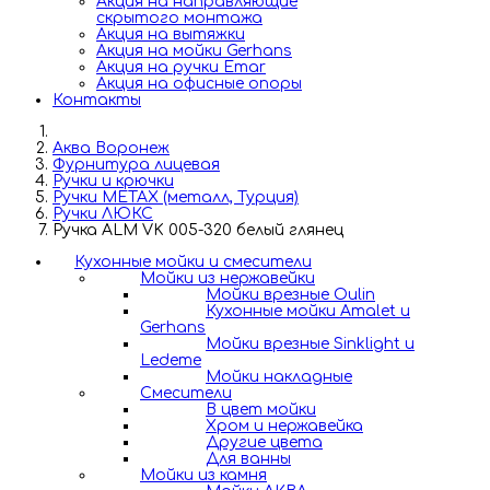
Акция на направляющие
скрытого монтажа
Акция на вытяжки
Акция на мойки Gerhans
Акция на ручки Emar
Акция на офисные опоры
Контакты
Аква Воронеж
Фурнитура лицевая
Ручки и крючки
Ручки METAX (металл, Турция)
Ручки ЛЮКС
Ручка ALM VK 005-320 белый глянец
Кухонные мойки и смесители
Мойки из нержавейки
Мойки врезные Oulin
Кухонные мойки Amalet и
Gerhans
Мойки врезные Sinklight и
Ledeme
Мойки накладные
Смесители
В цвет мойки
Хром и нержавейка
Другие цвета
Для ванны
Мойки из камня