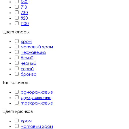
150:
710
730
820
1100
Цвет опоры
хром
матовый хром
нержавейка
белый
черный
серый
бронза
Тип крючков
однорожковые
двухрожковые
трехрожковые
Цвет крючков
хром
матовый хром