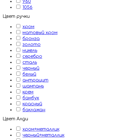
960
1056
Цвет ручки
хром
матовый хром
бронза
золото
никель
серебро
сталь
черный
белый
антрацит
шампань
крем
бамбук
красный
баклажан
Цвет Алди
хром+металлик
черный+металлик