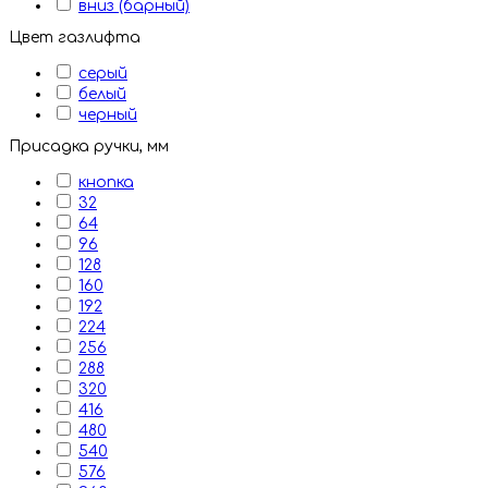
вниз (барный)
Цвет газлифта
серый
белый
черный
Присадка ручки, мм
кнопка
32
64
96
128
160
192
224
256
288
320
416
480
540
576