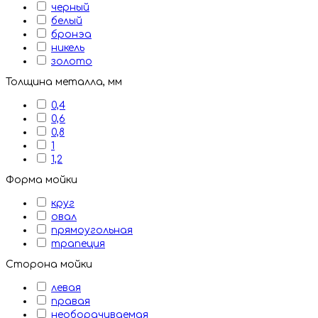
черный
белый
бронэа
никель
золото
Толщина металла, мм
0,4
0,6
0,8
1
1,2
Форма мойки
круг
овал
прямоугольная
трапеция
Сторона мойки
левая
правая
необорачиваемая