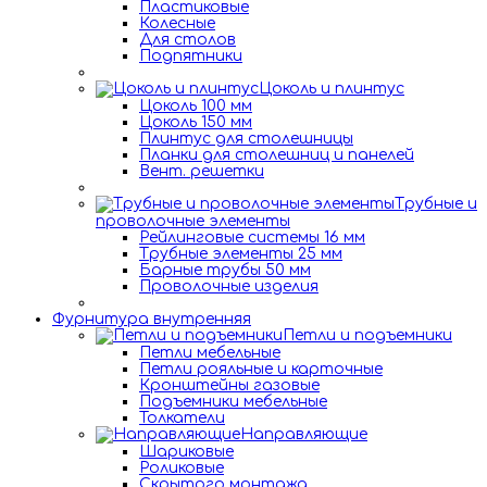
Пластиковые
Колесные
Для столов
Подпятники
Цоколь и плинтус
Цоколь 100 мм
Цоколь 150 мм
Плинтус для столешницы
Планки для столешниц и панелей
Вент. решетки
Трубные и
проволочные элементы
Рейлинговые системы 16 мм
Трубные элементы 25 мм
Барные трубы 50 мм
Проволочные изделия
Фурнитура внутренняя
Петли и подъемники
Петли мебельные
Петли рояльные и карточные
Кронштейны газовые
Подъемники мебельные
Толкатели
Направляющие
Шариковые
Роликовые
Скрытого монтажа