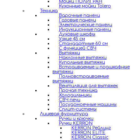
Мойки ПОЛИГРАН
Кухонные мойки Tolero
Техника
Варочные панели
Газовые панели
Электрические панели
Индукционные панели
Духовые шкафы
Узкие 45 см
Стандартные 60 см
С функцией СВЧ
Вытяжки
Наклонные вытяжки
Купольные вытяжки
Встраиваемые и подшкафные
вытяжки
Полновстраиваемые
вытяжки
Вентиляция для вытяжек
Прочая техника
Холодильники
СВЧ печи
Посудомоечные машины
Сплит-системы
Лицевая фурнитура
Ручки и крючки
Ручки KERRON
KERRON Рейлинг
KERRON ELITE
KERRON Classic