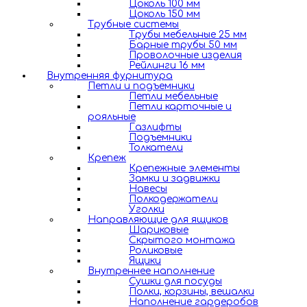
Цоколь 100 мм
Цоколь 150 мм
Трубные системы
Трубы мебельные 25 мм
Барные трубы 50 мм
Проволочные изделия
Рейлинги 16 мм
Внутренняя фурнитура
Петли и подъемники
Петли мебельные
Петли карточные и
рояльные
Газлифты
Подъемники
Толкатели
Крепеж
Крепежные элементы
Замки и задвижки
Навесы
Полкодержатели
Уголки
Направляющие для ящиков
Шариковые
Скрытого монтажа
Роликовые
Ящики
Внутреннее наполнение
Сушки для посуды
Полки, корзины, вешалки
Наполнение гардеробов