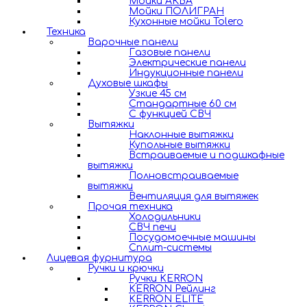
Мойки АКВА
Мойки ПОЛИГРАН
Кухонные мойки Tolero
Техника
Варочные панели
Газовые панели
Электрические панели
Индукционные панели
Духовые шкафы
Узкие 45 см
Стандартные 60 см
С функцией СВЧ
Вытяжки
Наклонные вытяжки
Купольные вытяжки
Встраиваемые и подшкафные
вытяжки
Полновстраиваемые
вытяжки
Вентиляция для вытяжек
Прочая техника
Холодильники
СВЧ печи
Посудомоечные машины
Сплит-системы
Лицевая фурнитура
Ручки и крючки
Ручки KERRON
KERRON Рейлинг
KERRON ELITE