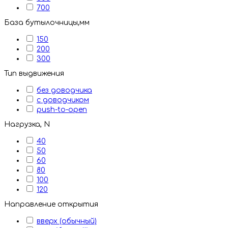
700
База бутылочницы,мм
150
200
300
Тип выдвижения
без доводчика
с доводчиком
push-to-open
Нагрузка, N
40
50
60
80
100
120
Направление открытия
вверх (обычный)