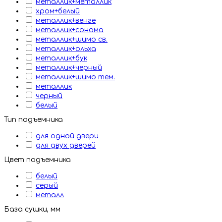
металлик+металлик
хром+белый
металлик+венге
металлик+сонома
металлик+шимо св.
металлик+ольха
металлик+бук
металлик+черный
металлик+шимо тем.
металлик
черный
белый
Тип подъемника
для одной двери
для двух дверей
Цвет подъемника
белый
серый
металл
База сушки, мм