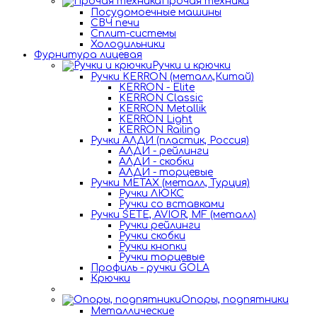
Прочая техника
Посудомоечные машины
СВЧ печи
Сплит-системы
Холодильники
Фурнитура лицевая
Ручки и крючки
Ручки KERRON (металл,Китай)
KERRON - Elite
KERRON Classic
KERRON Metallik
KERRON Light
KERRON Railing
Ручки АЛДИ (пластик, Россия)
АЛДИ - рейлинги
АЛДИ - скобки
АЛДИ - торцевые
Ручки METAX (металл, Турция)
Ручки ЛЮКС
Ручки со вставками
Ручки SETE, AVIOR, MF (металл)
Ручки рейлинги
Ручки скобки
Ручки кнопки
Ручки торцевые
Профиль - ручки GOLA
Крючки
Опоры, подпятники
Металлические