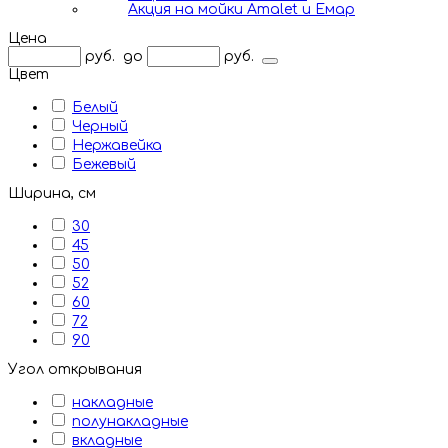
Акция на мойки Amalet и Емар
Цена
руб.
до
руб.
Цвет
Белый
Черный
Нержавейка
Бежевый
Ширина, см
30
45
50
52
60
72
90
Угол открывания
накладные
полунакладные
вкладные