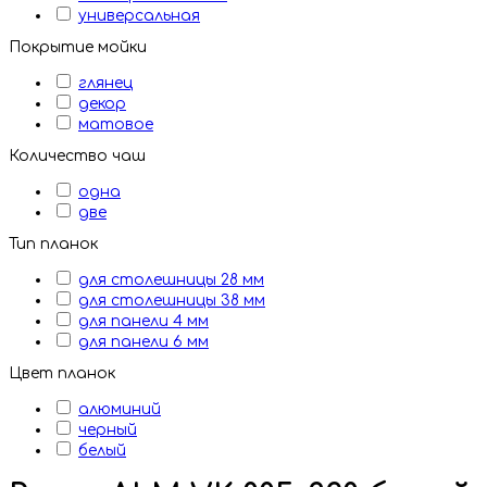
универсальная
Покрытие мойки
глянец
декор
матовое
Количество чаш
одна
две
Тип планок
для столешницы 28 мм
для столешницы 38 мм
для панели 4 мм
для панели 6 мм
Цвет планок
алюминий
черный
белый