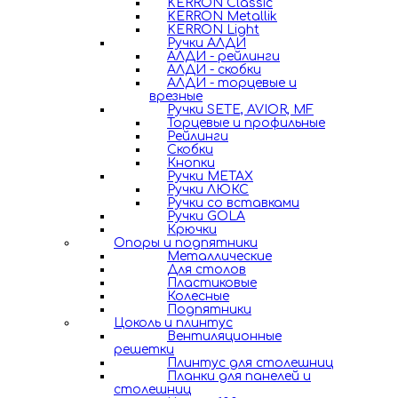
KERRON Classic
KERRON Metallik
KERRON Light
Ручки АЛДИ
АЛДИ - рейлинги
АЛДИ - скобки
АЛДИ - торцевые и
врезные
Ручки SETE, AVIOR, MF
Торцевые и профильные
Рейлинги
Скобки
Кнопки
Ручки METAX
Ручки ЛЮКС
Ручки со вставками
Ручки GOLA
Крючки
Опоры и подпятники
Металлические
Для столов
Пластиковые
Колесные
Подпятники
Цоколь и плинтус
Вентиляционные
решетки
Плинтус для столешниц
Планки для панелей и
столешниц