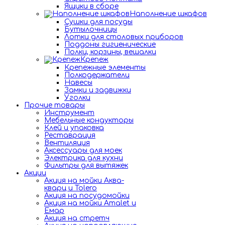
Ящики в сборе
Наполнение шкафов
Сушки для посуды
Бутылочницы
Лотки для столовых приборов
Поддоны гигиенические
Полки, корзины, вешалки
Крепеж
Крепежные элементы
Полкодержатели
Навесы
Замки и задвижки
Уголки
Прочие товары
Инструмент
Мебельные кондукторы
Клей и упаковка
Реставрация
Вентиляция
Аксессуары для моек
Электрика для кухни
Фильтры для вытяжек
Акции
Акция на мойки Аква-
кварц и Tolero
Акция на посудомойки
Акция на мойки Amalet и
Емар
Акция на стретч