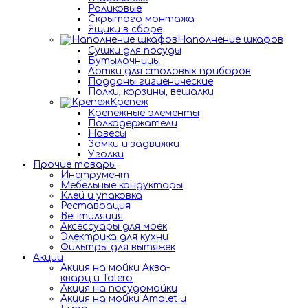
Роликовые
Скрытого монтажа
Ящики в сборе
Наполнение шкафов
Сушки для посуды
Бутылочницы
Лотки для столовых приборов
Поддоны гигиенические
Полки, корзины, вешалки
Крепеж
Крепежные элементы
Полкодержатели
Навесы
Замки и задвижки
Уголки
Прочие товары
Инструмент
Мебельные кондукторы
Клей и упаковка
Реставрация
Вентиляция
Аксессуары для моек
Электрика для кухни
Фильтры для вытяжек
Акции
Акция на мойки Аква-
кварц и Tolero
Акция на посудомойки
Акция на мойки Amalet и