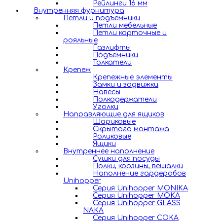
Рейлинги 16 мм
Внутренняя фурнитура
Петли и подъемники
Петли мебельные
Петли карточные и
рояльные
Газлифты
Подъемники
Толкатели
Крепеж
Крепежные элементы
Замки и задвижки
Навесы
Полкодержатели
Уголки
Направляющие для ящиков
Шариковые
Скрытого монтажа
Роликовые
Ящики
Внутреннее наполнение
Сушки для посуды
Полки, корзины, вешалки
Наполнение гардеробов
Unihopper
Серия Unihopper MONIKA
Серия Unihopper MOKA
Серия Unihopper GLASS
NAKA
Серия Unihopper COKA