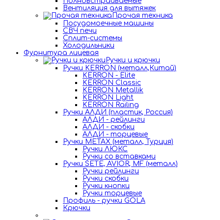
Полновстраиваемые
Вентиляция для вытяжек
Прочая техника
Посудомоечные машины
СВЧ печи
Сплит-системы
Холодильники
Фурнитура лицевая
Ручки и крючки
Ручки KERRON (металл,Китай)
KERRON - Elite
KERRON Classic
KERRON Metallik
KERRON Light
KERRON Railing
Ручки АЛДИ (пластик, Россия)
АЛДИ - рейлинги
АЛДИ - скобки
АЛДИ - торцевые
Ручки METAX (металл, Турция)
Ручки ЛЮКС
Ручки со вставками
Ручки SETE, AVIOR, MF (металл)
Ручки рейлинги
Ручки скобки
Ручки кнопки
Ручки торцевые
Профиль - ручки GOLA
Крючки