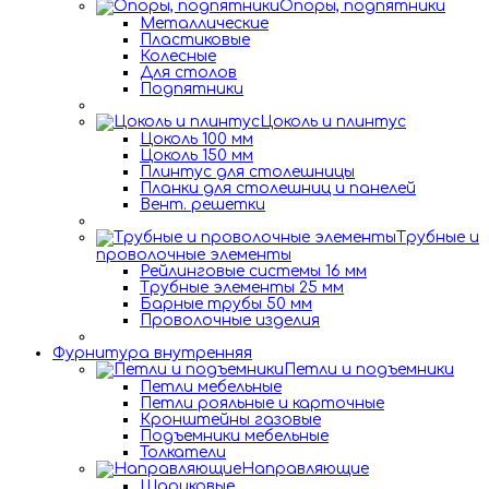
Опоры, подпятники
Металлические
Пластиковые
Колесные
Для столов
Подпятники
Цоколь и плинтус
Цоколь 100 мм
Цоколь 150 мм
Плинтус для столешницы
Планки для столешниц и панелей
Вент. решетки
Трубные и
проволочные элементы
Рейлинговые системы 16 мм
Трубные элементы 25 мм
Барные трубы 50 мм
Проволочные изделия
Фурнитура внутренняя
Петли и подъемники
Петли мебельные
Петли рояльные и карточные
Кронштейны газовые
Подъемники мебельные
Толкатели
Направляющие
Шариковые