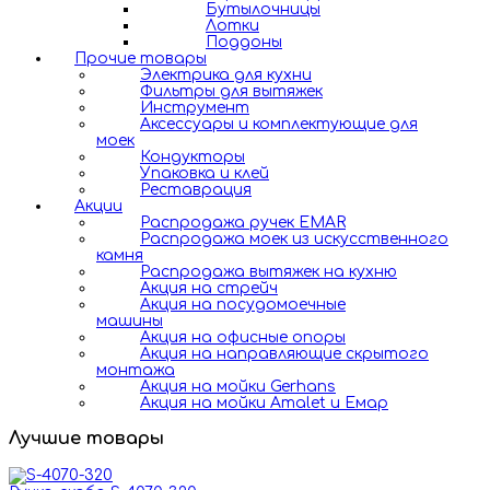
Бутылочницы
Лотки
Поддоны
Прочие товары
Электрика для кухни
Фильтры для вытяжек
Инструмент
Аксессуары и комплектующие для
моек
Кондукторы
Упаковка и клей
Реставрация
Акции
Распродажа ручек EMAR
Распродажа моек из искусственного
камня
Распродажа вытяжек на кухню
Акция на стрейч
Акция на посудомоечные
машины
Акция на офисные опоры
Акция на направляющие скрытого
монтажа
Акция на мойки Gerhans
Акция на мойки Amalet и Емар
Лучшие товары