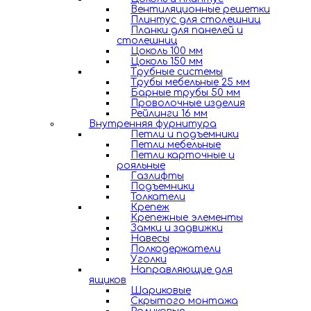
Вентиляционные решетки
Плинтус для столешниц
Планки для панелей и
столешниц
Цоколь 100 мм
Цоколь 150 мм
Трубные системы
Трубы мебельные 25 мм
Барные трубы 50 мм
Проволочные изделия
Рейлинги 16 мм
Внутренняя фурнитура
Петли и подъемники
Петли мебельные
Петли карточные и
рояльные
Газлифты
Подъемники
Толкатели
Крепеж
Крепежные элементы
Замки и задвижки
Навесы
Полкодержатели
Уголки
Направляющие для
ящиков
Шариковые
Скрытого монтажа