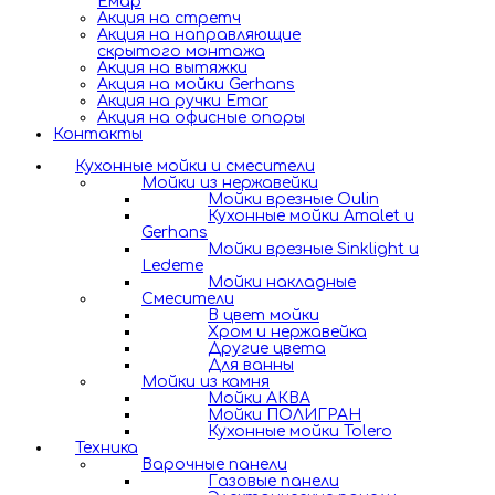
Емар
Акция на стретч
Акция на направляющие
скрытого монтажа
Акция на вытяжки
Акция на мойки Gerhans
Акция на ручки Emar
Акция на офисные опоры
Контакты
Кухонные мойки и смесители
Мойки из нержавейки
Мойки врезные Oulin
Кухонные мойки Amalet и
Gerhans
Мойки врезные Sinklight и
Ledeme
Мойки накладные
Смесители
В цвет мойки
Хром и нержавейка
Другие цвета
Для ванны
Мойки из камня
Мойки АКВА
Мойки ПОЛИГРАН
Кухонные мойки Tolero
Техника
Варочные панели
Газовые панели