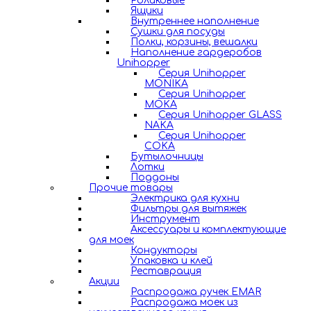
Роликовые
Ящики
Внутреннее наполнение
Сушки для посуды
Полки, корзины, вешалки
Наполнение гардеробов
Unihopper
Серия Unihopper
MONIKA
Серия Unihopper
MOKA
Серия Unihopper GLASS
NAKA
Серия Unihopper
COKA
Бутылочницы
Лотки
Поддоны
Прочие товары
Электрика для кухни
Фильтры для вытяжек
Инструмент
Аксессуары и комплектующие
для моек
Кондукторы
Упаковка и клей
Реставрация
Акции
Распродажа ручек EMAR
Распродажа моек из