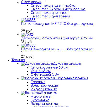
Смесители
Смесители в цвет мойки
Смесители хром и нержавейка
Смесители цветные
Смесители для ванны
Петля вкладная MF-201 C без доводчика
1
29 руб.
Держатель открытый для трубы 25 мм
16 руб.
Петля вкладная MF-201 C без доводчика
1
29 руб.
Техника
Духовые шкафы
Стандартные 60 см
Узкие 45 см
С функцией СВЧ
Варочные панели
Газовые
Электрические
Индукционные
Вытяжки
Наклонные
Купольные
Встраиваемые