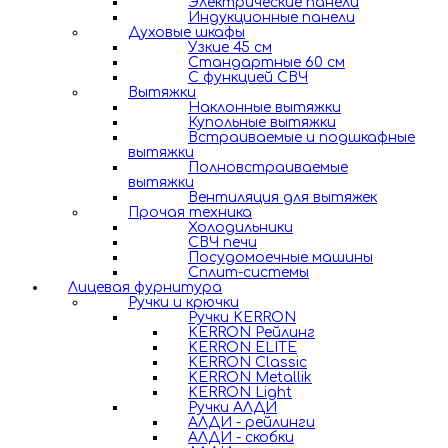
Электрические панели
Индукционные панели
Духовые шкафы
Узкие 45 см
Стандартные 60 см
С функцией СВЧ
Вытяжки
Наклонные вытяжки
Купольные вытяжки
Встраиваемые и подшкафные
вытяжки
Полновстраиваемые
вытяжки
Вентиляция для вытяжек
Прочая техника
Холодильники
СВЧ печи
Посудомоечные машины
Сплит-системы
Лицевая фурнитура
Ручки и крючки
Ручки KERRON
KERRON Рейлинг
KERRON ELITE
KERRON Classic
KERRON Metallik
KERRON Light
Ручки АЛДИ
АЛДИ - рейлинги
АЛДИ - скобки