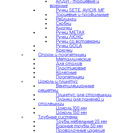
АЛДИ - торцевые и
врезные
Ручки SETE, AVIOR, MF
Торцевые и профильные
Рейлинги
Скобки
Кнопки
Ручки METAX
Ручки ЛЮКС
Ручки со вставками
Ручки GOLA
Крючки
Опоры и подпятники
Металлические
Для столов
Пластиковые
Колесные
Подпятники
Цоколь и плинтус
Вентиляционные
решетки
Плинтус для столешниц
Планки для панелей и
столешниц
Цоколь 100 мм
Цоколь 150 мм
Трубные системы
Трубы мебельные 25 мм
Барные трубы 50 мм
Проволочные изделия