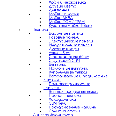
Хром и нержавейка
Другие цвета
Для ванны
Мойки из камня
Мойки АКВА
Мойки ПОЛИГРАН
Кухонные мойки Tolero
Техника
Варочные панели
Газовые панели
Электрические панели
Индукционные панели
Духовые шкафы
Узкие 45 см
Стандартные 60 см
С функцией СВЧ
Вытяжки
Наклонные вытяжки
Купольные вытяжки
Встраиваемые и подшкафные
вытяжки
Полновстраиваемые
вытяжки
Вентиляция для вытяжек
Прочая техника
Холодильники
СВЧ печи
Посудомоечные машины
Сплит-системы
Лицевая фурнитура