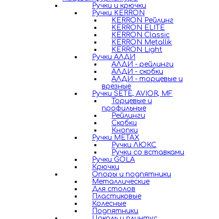
Ручки и крючки
Ручки KERRON
KERRON Рейлинг
KERRON ELITE
KERRON Classic
KERRON Metallik
KERRON Light
Ручки АЛДИ
АЛДИ - рейлинги
АЛДИ - скобки
АЛДИ - торцевые и
врезные
Ручки SETE, AVIOR, MF
Торцевые и
профильные
Рейлинги
Скобки
Кнопки
Ручки METAX
Ручки ЛЮКС
Ручки со вставками
Ручки GOLA
Крючки
Опоры и подпятники
Металлические
Для столов
Пластиковые
Колесные
Подпятники
Цоколь и плинтус