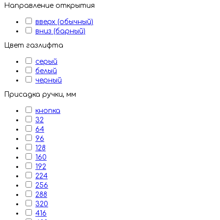
Направление открытия
вверх (обычный)
вниз (барный)
Цвет газлифта
серый
белый
черный
Присадка ручки, мм
кнопка
32
64
96
128
160
192
224
256
288
320
416