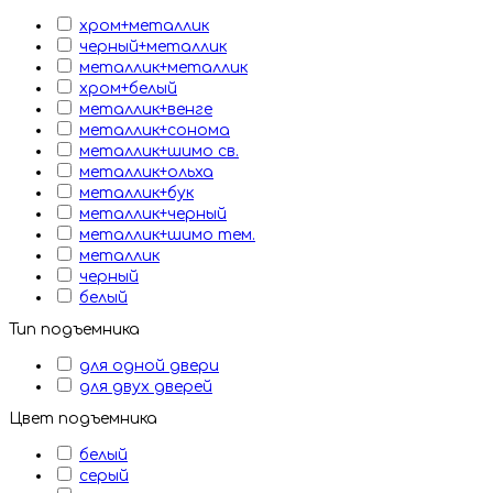
хром+металлик
черный+металлик
металлик+металлик
хром+белый
металлик+венге
металлик+сонома
металлик+шимо св.
металлик+ольха
металлик+бук
металлик+черный
металлик+шимо тем.
металлик
черный
белый
Тип подъемника
для одной двери
для двух дверей
Цвет подъемника
белый
серый