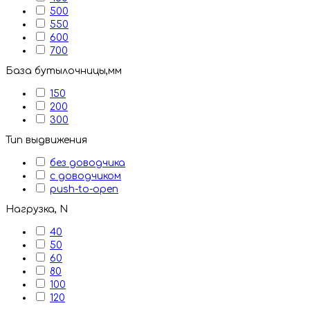
500
550
600
700
База бутылочницы,мм
150
200
300
Тип выдвижения
без доводчика
с доводчиком
push-to-open
Нагрузка, N
40
50
60
80
100
120