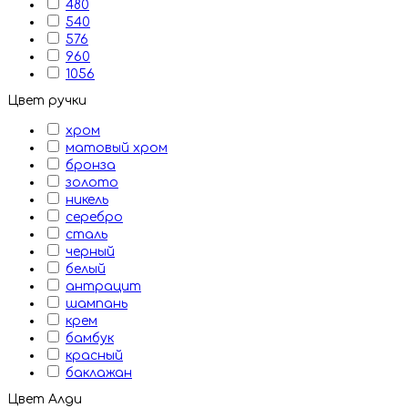
480
540
576
960
1056
Цвет ручки
хром
матовый хром
бронза
золото
никель
серебро
сталь
черный
белый
антрацит
шампань
крем
бамбук
красный
баклажан
Цвет Алди