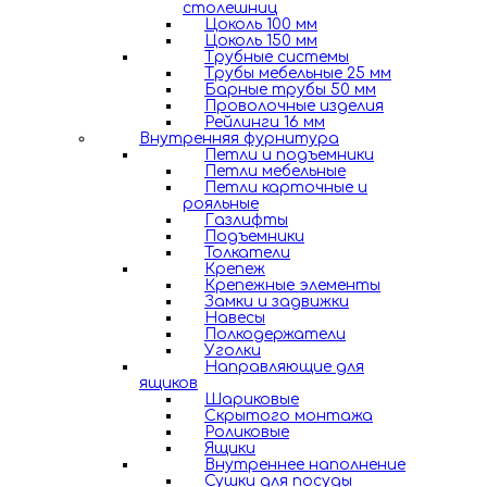
столешниц
Цоколь 100 мм
Цоколь 150 мм
Трубные системы
Трубы мебельные 25 мм
Барные трубы 50 мм
Проволочные изделия
Рейлинги 16 мм
Внутренняя фурнитура
Петли и подъемники
Петли мебельные
Петли карточные и
рояльные
Газлифты
Подъемники
Толкатели
Крепеж
Крепежные элементы
Замки и задвижки
Навесы
Полкодержатели
Уголки
Направляющие для
ящиков
Шариковые
Скрытого монтажа
Роликовые
Ящики
Внутреннее наполнение
Сушки для посуды