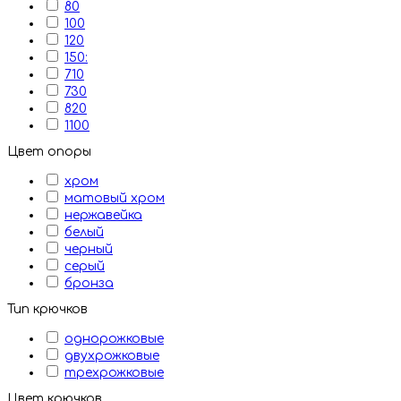
80
100
120
150:
710
730
820
1100
Цвет опоры
хром
матовый хром
нержавейка
белый
черный
серый
бронза
Тип крючков
однорожковые
двухрожковые
трехрожковые
Цвет крючков