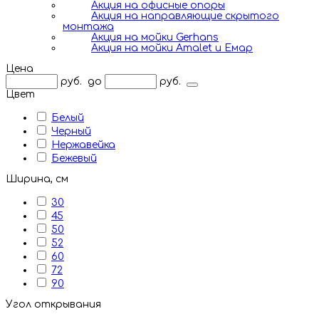
Акция на офисные опоры
Акция на направляющие скрытого
монтажа
Акция на мойки Gerhans
Акция на мойки Amalet и Емар
Цена
руб.
до
руб.
Цвет
Белый
Черный
Нержавейка
Бежевый
Ширина, см
30
45
50
52
60
72
90
Угол открывания