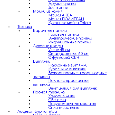
Другие цвета
Для ванны
Мойки из камня
Мойки АКВА
Мойки ПОЛИГРАН
Кухонные мойки Tolero
Техника
Варочные панели
Газовые панели
Электрические панели
Индукционные панели
Духовые шкафы
Узкие 45 см
Стандартные 60 см
С функцией СВЧ
Вытяжки
Наклонные вытяжки
Купольные вытяжки
Встраиваемые и подшкафные
вытяжки
Полновстраиваемые
вытяжки
Вентиляция для вытяжек
Прочая техника
Холодильники
СВЧ печи
Посудомоечные машины
Сплит-системы
Лицевая фурнитура