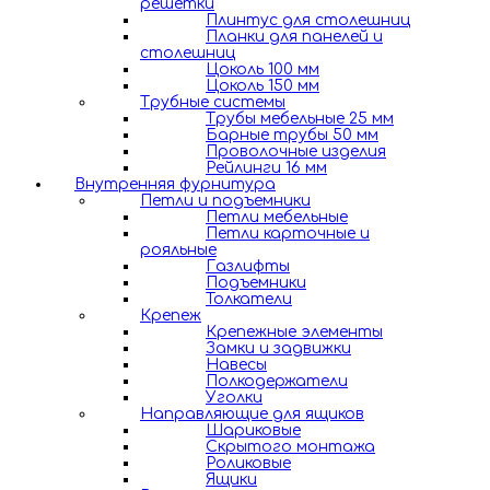
решетки
Плинтус для столешниц
Планки для панелей и
столешниц
Цоколь 100 мм
Цоколь 150 мм
Трубные системы
Трубы мебельные 25 мм
Барные трубы 50 мм
Проволочные изделия
Рейлинги 16 мм
Внутренняя фурнитура
Петли и подъемники
Петли мебельные
Петли карточные и
рояльные
Газлифты
Подъемники
Толкатели
Крепеж
Крепежные элементы
Замки и задвижки
Навесы
Полкодержатели
Уголки
Направляющие для ящиков
Шариковые
Скрытого монтажа
Роликовые
Ящики