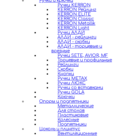
Ручки и крючки
Ручки KERRON
KERRON Рейлинг
KERRON ELITE
KERRON Classic
KERRON Metallik
KERRON Light
Ручки АЛДИ
АЛДИ - рейлинги
АЛДИ - скобки
АЛДИ - торцевые и
врезные
Ручки SETE, AVIOR, MF
Торцевые и профильные
Рейлинги
Скобки
Кнопки
Ручки METAX
Ручки ЛЮКС
Ручки со вставками
Ручки GOLA
Крючки
Опоры и подпятники
Металлические
Для столов
Пластиковые
Колесные
Подпятники
Цоколь и плинтус
Вентиляционные