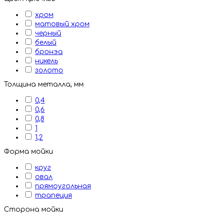
хром
матовый хром
черный
белый
бронэа
никель
золото
Толщина металла, мм
0,4
0,6
0,8
1
1,2
Форма мойки
круг
овал
прямоугольная
трапеция
Сторона мойки