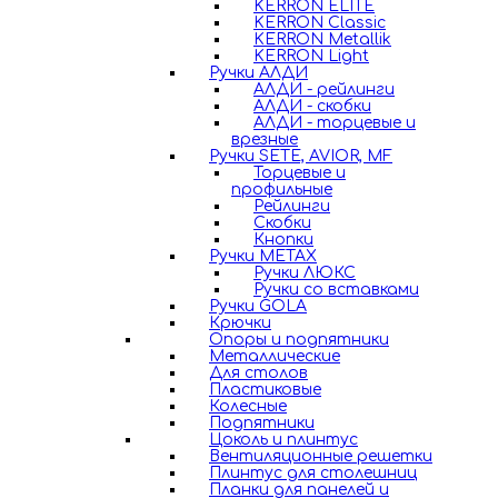
KERRON ELITE
KERRON Classic
KERRON Metallik
KERRON Light
Ручки АЛДИ
АЛДИ - рейлинги
АЛДИ - скобки
АЛДИ - торцевые и
врезные
Ручки SETE, AVIOR, MF
Торцевые и
профильные
Рейлинги
Скобки
Кнопки
Ручки METAX
Ручки ЛЮКС
Ручки со вставками
Ручки GOLA
Крючки
Опоры и подпятники
Металлические
Для столов
Пластиковые
Колесные
Подпятники
Цоколь и плинтус
Вентиляционные решетки
Плинтус для столешниц
Планки для панелей и