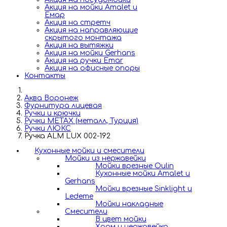
Акция на мойки Amalet и
Емар
Акция на стретч
Акция на направляющие
скрытого монтажа
Акция на вытяжки
Акция на мойки Gerhans
Акция на ручки Emar
Акция на офисные опоры
Контакты
Аква Воронеж
Фурнитура лицевая
Ручки и крючки
Ручки METAX (металл, Турция)
Ручки ЛЮКС
Ручка ALM LUX 002-192
Кухонные мойки и смесители
Мойки из нержавейки
Мойки врезные Oulin
Кухонные мойки Amalet и
Gerhans
Мойки врезные Sinklight и
Ledeme
Мойки накладные
Смесители
В цвет мойки
Хром и нержавейка