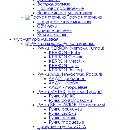
Встраиваемые
Полновстраиваемые
Вентиляция для вытяжек
Прочая техника
Посудомоечные машины
СВЧ печи
Сплит-системы
Холодильники
Фурнитура лицевая
Ручки и крючки
Ручки KERRON (металл,Китай)
KERRON - Elite
KERRON Classic
KERRON Metallik
KERRON Light
KERRON Railing
Ручки АЛДИ (пластик, Россия)
АЛДИ - рейлинги
АЛДИ - скобки
АЛДИ - торцевые
Ручки METAX (металл, Турция)
Ручки ЛЮКС
Ручки со вставками
Ручки SETE, AVIOR, MF (металл)
Ручки рейлинги
Ручки скобки
Ручки кнопки
Ручки торцевые
Профиль - ручки GOLA