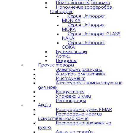
Полки, корзины, вешалки
Наполнение гардеробов
Unihopper
Серия Unihopper
MONIKA
Серия Unihopper
MOKA
Серия Unihopper GLASS
NAKA
Серия Unihopper
COKA
Бутылочницы
Лотки
Поддоны
Прочие товары
Электрика для кухни
Фильтры для вытяжек
Инструмент
Аксессуары и комплектующие
для моек
Кондукторы
Упаковка и клей
Реставрация
Акции
Распродажа ручек EMAR
Распродажа моек из
искусственного камня
Распродажа вытяжек на
кухню
Акция на стрейч