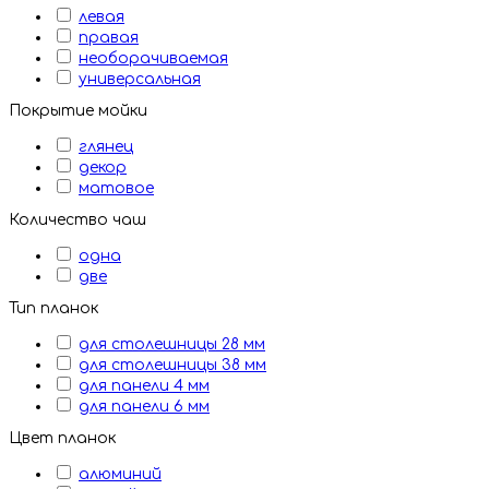
левая
правая
необорачиваемая
универсальная
Покрытие мойки
глянец
декор
матовое
Количество чаш
одна
две
Тип планок
для столешницы 28 мм
для столешницы 38 мм
для панели 4 мм
для панели 6 мм
Цвет планок
алюминий