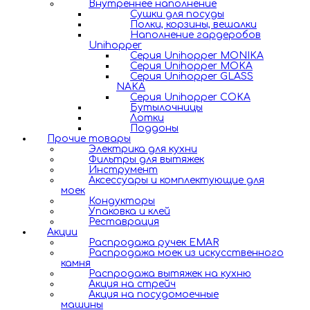
Внутреннее наполнение
Сушки для посуды
Полки, корзины, вешалки
Наполнение гардеробов
Unihopper
Серия Unihopper MONIKA
Серия Unihopper MOKA
Серия Unihopper GLASS
NAKA
Серия Unihopper COKA
Бутылочницы
Лотки
Поддоны
Прочие товары
Электрика для кухни
Фильтры для вытяжек
Инструмент
Аксессуары и комплектующие для
моек
Кондукторы
Упаковка и клей
Реставрация
Акции
Распродажа ручек EMAR
Распродажа моек из искусственного
камня
Распродажа вытяжек на кухню
Акция на стрейч
Акция на посудомоечные
машины