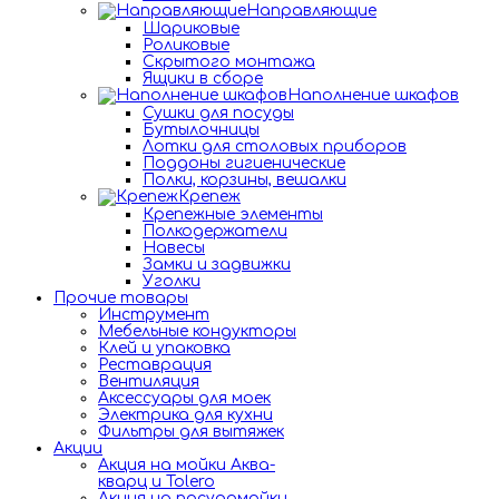
Направляющие
Шариковые
Роликовые
Скрытого монтажа
Ящики в сборе
Наполнение шкафов
Сушки для посуды
Бутылочницы
Лотки для столовых приборов
Поддоны гигиенические
Полки, корзины, вешалки
Крепеж
Крепежные элементы
Полкодержатели
Навесы
Замки и задвижки
Уголки
Прочие товары
Инструмент
Мебельные кондукторы
Клей и упаковка
Реставрация
Вентиляция
Аксессуары для моек
Электрика для кухни
Фильтры для вытяжек
Акции
Акция на мойки Аква-
кварц и Tolero
Акция на посудомойки