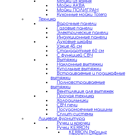
Мойки из камня
Мойки АКВА
Мойки ПОЛИГРАН
Кухонные мойки Tolero
Техника
Варочные панели
Газовые панели
Электрические панели
Индукционные панели
Духовые шкафы
Узкие 45 см
Стандартные 60 см
С функцией СВЧ
Вытяжки
Наклонные вытяжки
Купольные вытяжки
Встраиваемые и подшкафные
вытяжки
Полновстраиваемые
вытяжки
Вентиляция для вытяжек
Прочая техника
Холодильники
СВЧ печи
Посудомоечные машины
Сплит-системы
Лицевая фурнитура
Ручки и крючки
Ручки KERRON
KERRON Рейлинг