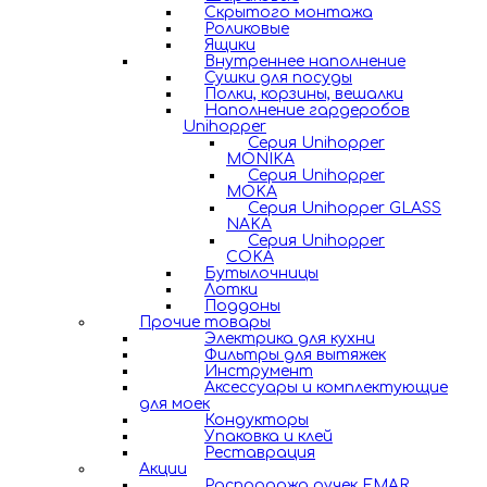
Скрытого монтажа
Роликовые
Ящики
Внутреннее наполнение
Сушки для посуды
Полки, корзины, вешалки
Наполнение гардеробов
Unihopper
Серия Unihopper
MONIKA
Серия Unihopper
MOKA
Серия Unihopper GLASS
NAKA
Серия Unihopper
COKA
Бутылочницы
Лотки
Поддоны
Прочие товары
Электрика для кухни
Фильтры для вытяжек
Инструмент
Аксессуары и комплектующие
для моек
Кондукторы
Упаковка и клей
Реставрация
Акции
Распродажа ручек EMAR