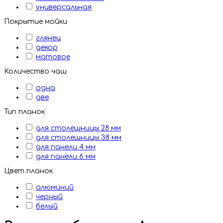
универсальная
Покрытие мойки
глянец
декор
матовое
Количество чаш
одна
две
Тип планок
для столешницы 28 мм
для столешницы 38 мм
для панели 4 мм
для панели 6 мм
Цвет планок
алюминий
черный
белый