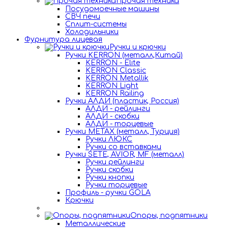
Прочая техника
Посудомоечные машины
СВЧ печи
Сплит-системы
Холодильники
Фурнитура лицевая
Ручки и крючки
Ручки KERRON (металл,Китай)
KERRON - Elite
KERRON Classic
KERRON Metallik
KERRON Light
KERRON Railing
Ручки АЛДИ (пластик, Россия)
АЛДИ - рейлинги
АЛДИ - скобки
АЛДИ - торцевые
Ручки METAX (металл, Турция)
Ручки ЛЮКС
Ручки со вставками
Ручки SETE, AVIOR, MF (металл)
Ручки рейлинги
Ручки скобки
Ручки кнопки
Ручки торцевые
Профиль - ручки GOLA
Крючки
Опоры, подпятники
Металлические