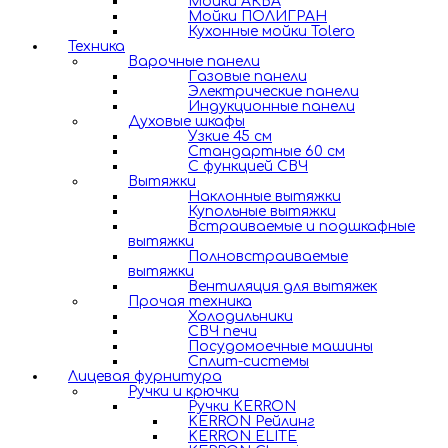
Мойки АКВА
Мойки ПОЛИГРАН
Кухонные мойки Tolero
Техника
Варочные панели
Газовые панели
Электрические панели
Индукционные панели
Духовые шкафы
Узкие 45 см
Стандартные 60 см
С функцией СВЧ
Вытяжки
Наклонные вытяжки
Купольные вытяжки
Встраиваемые и подшкафные
вытяжки
Полновстраиваемые
вытяжки
Вентиляция для вытяжек
Прочая техника
Холодильники
СВЧ печи
Посудомоечные машины
Сплит-системы
Лицевая фурнитура
Ручки и крючки
Ручки KERRON
KERRON Рейлинг
KERRON ELITE