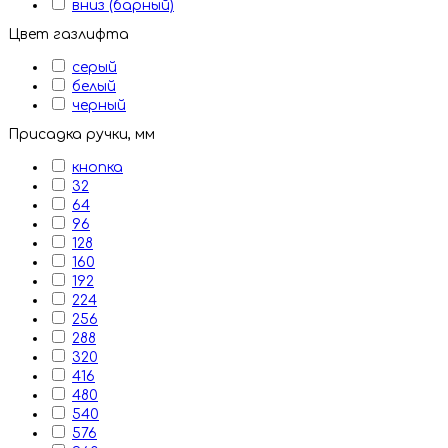
вниз (барный)
Цвет газлифта
серый
белый
черный
Присадка ручки, мм
кнопка
32
64
96
128
160
192
224
256
288
320
416
480
540
576