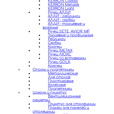
KERRON Classic
KERRON Metallik
KERRON Light
Ручки АЛДИ
АЛДИ - рейлинги
АЛДИ - скобки
АЛДИ - торцевые и
врезные
Ручки SETE, AVIOR, MF
Торцевые и профильные
Рейлинги
Скобки
Кнопки
Ручки METAX
Ручки ЛЮКС
Ручки со вставками
Ручки GOLA
Крючки
Опоры и подпятники
Металлические
Для столов
Пластиковые
Колесные
Подпятники
Цоколь и плинтус
Вентиляционные
решетки
Плинтус для столешниц
Планки для панелей и
столешниц