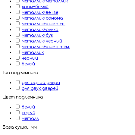
металлик+металлик
хром+белый
металлик+венге
металлик+сонома
металлик+шимо св.
металлик+ольха
металлик+бук
металлик+черный
металлик+шимо тем.
металлик
черный
белый
Тип подъемника
для одной двери
для двух дверей
Цвет подъемника
белый
серый
металл
База сушки, мм