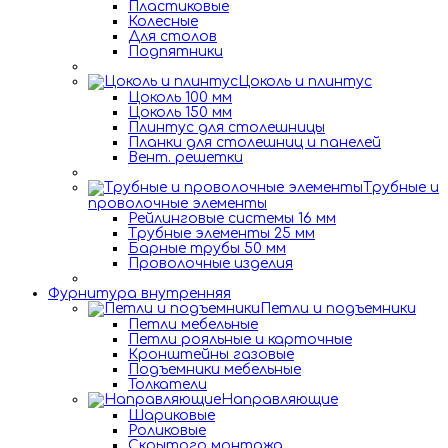
Пластиковые
Колесные
Для столов
Подпятники
Цоколь и плинтус
Цоколь 100 мм
Цоколь 150 мм
Плинтус для столешницы
Планки для столешниц и панелей
Вент. решетки
Трубные и
проволочные элементы
Рейлинговые системы 16 мм
Трубные элементы 25 мм
Барные трубы 50 мм
Проволочные изделия
Фурнитура внутренняя
Петли и подъемники
Петли мебельные
Петли рояльные и карточные
Кронштейны газовые
Подъемники мебельные
Толкатели
Направляющие
Шариковые
Роликовые
Скрытого монтажа