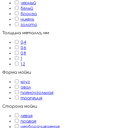
черный
белый
бронэа
никель
золото
Толщина металла, мм
0,4
0,6
0,8
1
1,2
Форма мойки
круг
овал
прямоугольная
трапеция
Сторона мойки
левая
правая
необорачиваемая