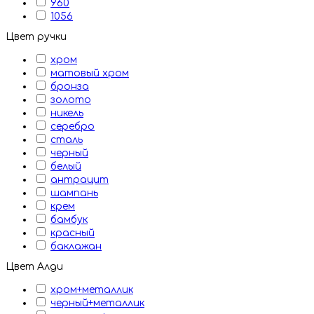
960
1056
Цвет ручки
хром
матовый хром
бронза
золото
никель
серебро
сталь
черный
белый
антрацит
шампань
крем
бамбук
красный
баклажан
Цвет Алди
хром+металлик
черный+металлик