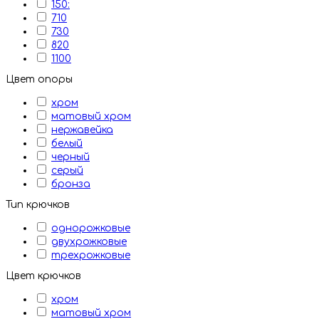
150:
710
730
820
1100
Цвет опоры
хром
матовый хром
нержавейка
белый
черный
серый
бронза
Тип крючков
однорожковые
двухрожковые
трехрожковые
Цвет крючков
хром
матовый хром