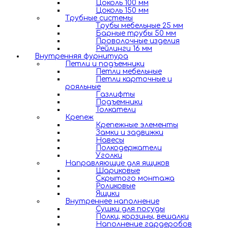
Цоколь 100 мм
Цоколь 150 мм
Трубные системы
Трубы мебельные 25 мм
Барные трубы 50 мм
Проволочные изделия
Рейлинги 16 мм
Внутренняя фурнитура
Петли и подъемники
Петли мебельные
Петли карточные и
рояльные
Газлифты
Подъемники
Толкатели
Крепеж
Крепежные элементы
Замки и задвижки
Навесы
Полкодержатели
Уголки
Направляющие для ящиков
Шариковые
Скрытого монтажа
Роликовые
Ящики
Внутреннее наполнение
Сушки для посуды
Полки, корзины, вешалки
Наполнение гардеробов