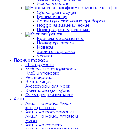
Ящики в сборе
Наполнение шкафов
Сушки для посуды
Бутылочницы
Лотки для столовых приборов
Поддоны гигиенические
Полки, корзины, вешалки
Крепеж
Крепежные элементы
Полкодержатели
Навесы
Замки и задвижки
Уголки
Прочие товары
Инструмент
Мебельные кондукторы
Клей и упаковка
Реставрация
Вентиляция
Аксессуары для моек
Электрика для кухни
Фильтры для вытяжек
Акции
Акция на мойки Аква-
кварц и Tolero
Акция на посудомойки
Акция на мойки Amalet и
Емар
Акция на стретч