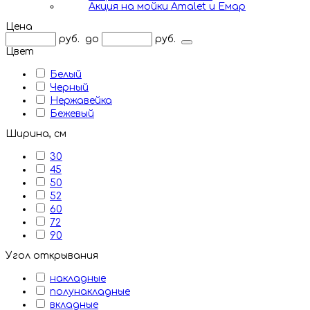
Акция на мойки Amalet и Емар
Цена
руб.
до
руб.
Цвет
Белый
Черный
Нержавейка
Бежевый
Ширина, см
30
45
50
52
60
72
90
Угол открывания
накладные
полунакладные
вкладные