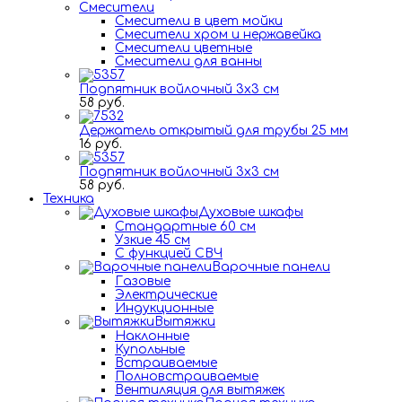
Смесители
Смесители в цвет мойки
Смесители хром и нержавейка
Смесители цветные
Смесители для ванны
Подпятник войлочный 3х3 см
58 руб.
Держатель открытый для трубы 25 мм
16 руб.
Подпятник войлочный 3х3 см
58 руб.
Техника
Духовые шкафы
Стандартные 60 см
Узкие 45 см
С функцией СВЧ
Варочные панели
Газовые
Электрические
Индукционные
Вытяжки
Наклонные
Купольные
Встраиваемые
Полновстраиваемые
Вентиляция для вытяжек