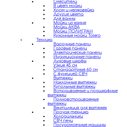
Смесители
В цвет мойки
Хром и нержавейка
Другие цвета
Для ванны
Мойки из камня
Мойки АКВА
Мойки ПОЛИГРАН
Кухонные мойки Tolero
Техника
Варочные панели
Газовые панели
Электрические панели
Индукционные панели
Духовые шкафы
Узкие 45 см
Стандартные 60 см
С функцией СВЧ
Вытяжки
Наклонные вытяжки
Купольные вытяжки
Встраиваемые и подшкафные
вытяжки
Полновстраиваемые
вытяжки
Вентиляция для вытяжек
Прочая техника
Холодильники
СВЧ печи
Посудомоечные машины