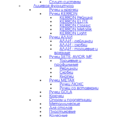
Сплит-системы
Лицевая фурнитура
Ручки и крючки
Ручки KERRON
KERRON Рейлинг
KERRON ELITE
KERRON Classic
KERRON Metallik
KERRON Light
Ручки АЛДИ
АЛДИ - рейлинги
АЛДИ - скобки
АЛДИ - торцевые и
врезные
Ручки SETE, AVIOR, MF
Торцевые и
профильные
Рейлинги
Скобки
Кнопки
Ручки METAX
Ручки ЛЮКС
Ручки со вставками
Ручки GOLA
Крючки
Опоры и подпятники
Металлические
Для столов
Пластиковые
Колесные