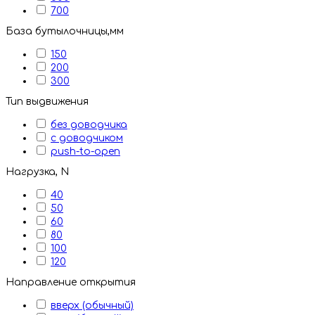
700
База бутылочницы,мм
150
200
300
Тип выдвижения
без доводчика
с доводчиком
push-to-open
Нагрузка, N
40
50
60
80
100
120
Направление открытия
вверх (обычный)