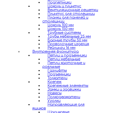
Подпятники
Цоколь и плинтус
Вентиляционные решетки
Плинтус для столешниц
Планки для панелей и
столешниц
Цоколь 100 мм
Цоколь 150 мм
Трубные системы
Трубы мебельные 25 мм
Барные трубы 50 мм
Проволочные изделия
Рейлинги 16 мм
Внутренняя фурнитура
Петли и подъемники
Петли мебельные
Петли карточные и
рояльные
Газлифты
Подъемники
Толкатели
Крепеж
Крепежные элементы
Замки и задвижки
Навесы
Полкодержатели
Уголки
Направляющие для
ящиков
Шариковые