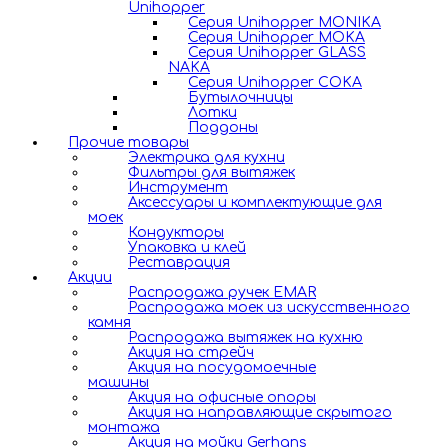
Unihopper
Серия Unihopper MONIKA
Серия Unihopper MOKA
Серия Unihopper GLASS
NAKA
Серия Unihopper COKA
Бутылочницы
Лотки
Поддоны
Прочие товары
Электрика для кухни
Фильтры для вытяжек
Инструмент
Аксессуары и комплектующие для
моек
Кондукторы
Упаковка и клей
Реставрация
Акции
Распродажа ручек EMAR
Распродажа моек из искусственного
камня
Распродажа вытяжек на кухню
Акция на стрейч
Акция на посудомоечные
машины
Акция на офисные опоры
Акция на направляющие скрытого
монтажа
Акция на мойки Gerhans