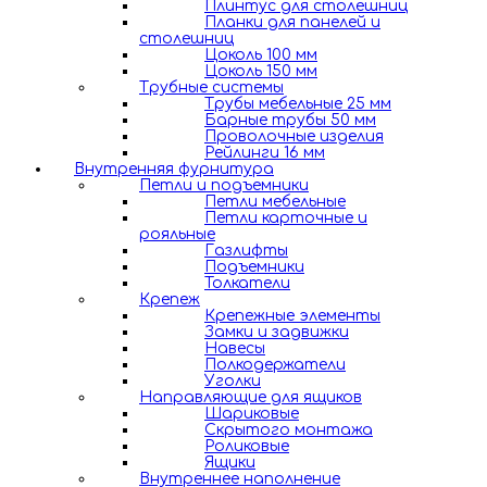
Плинтус для столешниц
Планки для панелей и
столешниц
Цоколь 100 мм
Цоколь 150 мм
Трубные системы
Трубы мебельные 25 мм
Барные трубы 50 мм
Проволочные изделия
Рейлинги 16 мм
Внутренняя фурнитура
Петли и подъемники
Петли мебельные
Петли карточные и
рояльные
Газлифты
Подъемники
Толкатели
Крепеж
Крепежные элементы
Замки и задвижки
Навесы
Полкодержатели
Уголки
Направляющие для ящиков
Шариковые
Скрытого монтажа
Роликовые
Ящики
Внутреннее наполнение