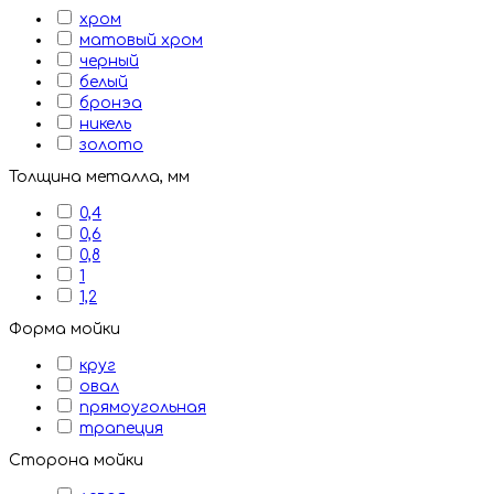
хром
матовый хром
черный
белый
бронэа
никель
золото
Толщина металла, мм
0,4
0,6
0,8
1
1,2
Форма мойки
круг
овал
прямоугольная
трапеция
Сторона мойки