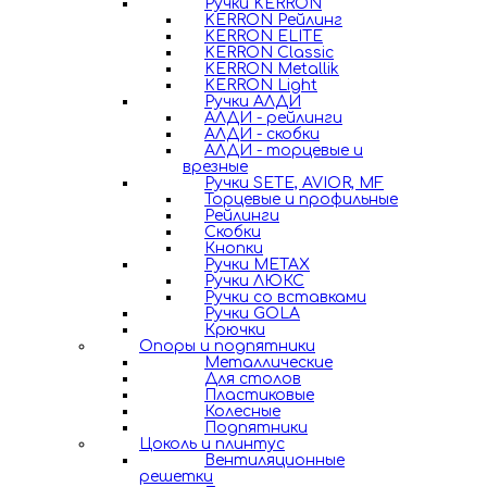
Ручки KERRON
KERRON Рейлинг
KERRON ELITE
KERRON Classic
KERRON Metallik
KERRON Light
Ручки АЛДИ
АЛДИ - рейлинги
АЛДИ - скобки
АЛДИ - торцевые и
врезные
Ручки SETE, AVIOR, MF
Торцевые и профильные
Рейлинги
Скобки
Кнопки
Ручки METAX
Ручки ЛЮКС
Ручки со вставками
Ручки GOLA
Крючки
Опоры и подпятники
Металлические
Для столов
Пластиковые
Колесные
Подпятники
Цоколь и плинтус
Вентиляционные
решетки