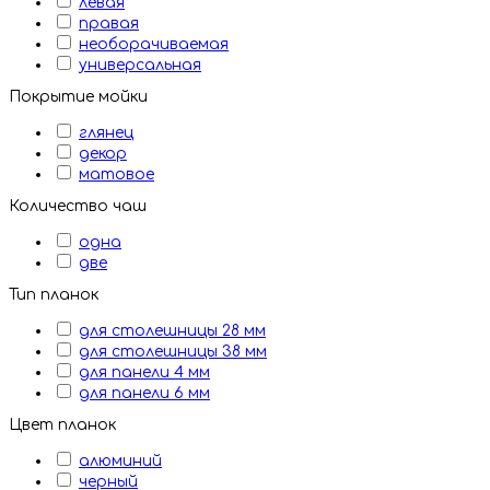
левая
правая
необорачиваемая
универсальная
Покрытие мойки
глянец
декор
матовое
Количество чаш
одна
две
Тип планок
для столешницы 28 мм
для столешницы 38 мм
для панели 4 мм
для панели 6 мм
Цвет планок
алюминий
черный