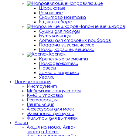
Направляющие
Шариковые
Роликовые
Скрытого монтажа
Ящики в сборе
Наполнение шкафов
Сушки для посуды
Бутылочницы
Лотки для столовых приборов
Поддоны гигиенические
Полки, корзины, вешалки
Крепеж
Крепежные элементы
Полкодержатели
Навесы
Замки и задвижки
Уголки
Прочие товары
Инструмент
Мебельные кондукторы
Клей и упаковка
Реставрация
Вентиляция
Аксессуары для моек
Электрика для кухни
Фильтры для вытяжек
Акции
Акция на мойки Аква-
кварц и Tolero