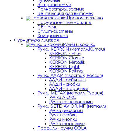
Купольные
Встраиваемые
Полновстраиваемые
Вентиляция для вытяжек
Прочая техника
Посудомоечные машины
СВЧ печи
Сплит-системы
Холодильники
Фурнитура лицевая
Ручки и крючки
Ручки KERRON (металл,Китай)
KERRON - Elite
KERRON Classic
KERRON Metallik
KERRON Light
KERRON Railing
Ручки АЛДИ (пластик, Россия)
АЛДИ - рейлинги
АЛДИ - скобки
АЛДИ - торцевые
Ручки METAX (металл, Турция)
Ручки ЛЮКС
Ручки со вставками
Ручки SETE, AVIOR, MF (металл)
Ручки рейлинги
Ручки скобки
Ручки кнопки
Ручки торцевые
Профиль - ручки GOLA