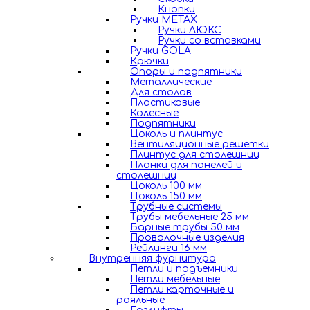
Кнопки
Ручки METAX
Ручки ЛЮКС
Ручки со вставками
Ручки GOLA
Крючки
Опоры и подпятники
Металлические
Для столов
Пластиковые
Колесные
Подпятники
Цоколь и плинтус
Вентиляционные решетки
Плинтус для столешниц
Планки для панелей и
столешниц
Цоколь 100 мм
Цоколь 150 мм
Трубные системы
Трубы мебельные 25 мм
Барные трубы 50 мм
Проволочные изделия
Рейлинги 16 мм
Внутренняя фурнитура
Петли и подъемники
Петли мебельные
Петли карточные и
рояльные