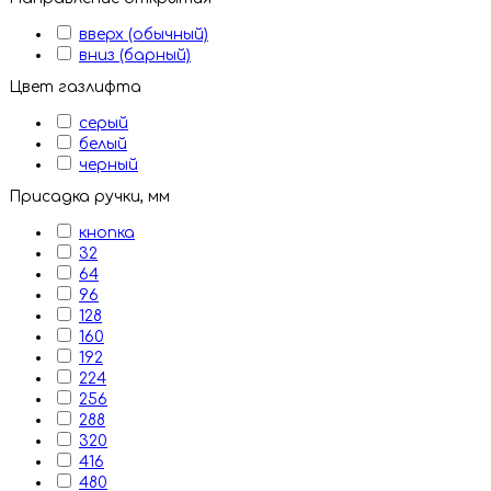
вверх (обычный)
вниз (барный)
Цвет газлифта
серый
белый
черный
Присадка ручки, мм
кнопка
32
64
96
128
160
192
224
256
288
320
416
480