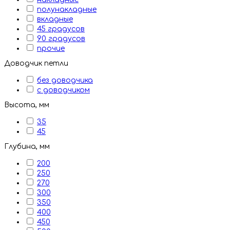
полунакладные
вкладные
45 градусов
90 градусов
прочие
Доводчик петли
без доводчика
с доводчиком
Высота, мм
35
45
Глубина, мм
200
250
270
300
350
400
450