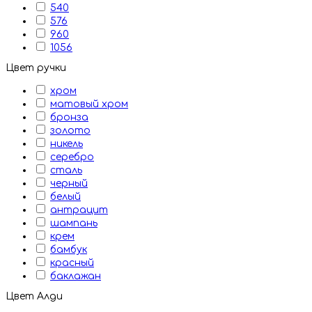
540
576
960
1056
Цвет ручки
хром
матовый хром
бронза
золото
никель
серебро
сталь
черный
белый
антрацит
шампань
крем
бамбук
красный
баклажан
Цвет Алди