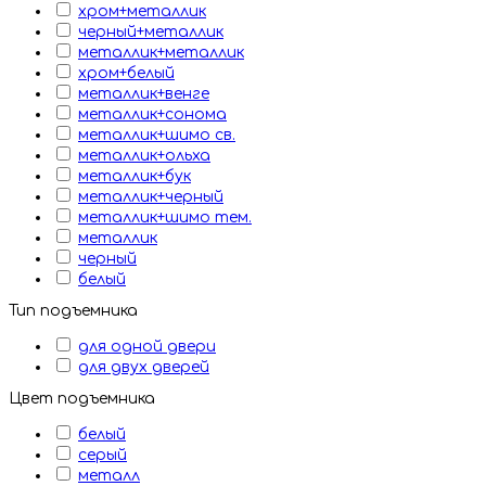
хром+металлик
черный+металлик
металлик+металлик
хром+белый
металлик+венге
металлик+сонома
металлик+шимо св.
металлик+ольха
металлик+бук
металлик+черный
металлик+шимо тем.
металлик
черный
белый
Тип подъемника
для одной двери
для двух дверей
Цвет подъемника
белый
серый
металл