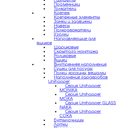
Газлифты
Подъемники
Толкатели
Крепеж
Крепежные элементы
Замки и задвижки
Навесы
Полкодержатели
Уголки
Направляющие для
ящиков
Шариковые
Скрытого монтажа
Роликовые
Ящики
Внутреннее наполнение
Сушки для посуды
Полки, корзины, вешалки
Наполнение гардеробов
Unihopper
Серия Unihopper
MONIKA
Серия Unihopper
MOKA
Серия Unihopper GLASS
NAKA
Серия Unihopper
COKA
Бутылочницы
Лотки