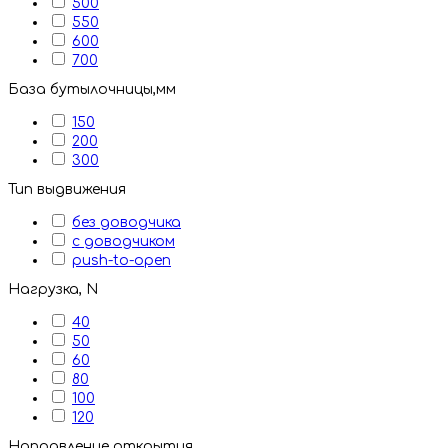
500
550
600
700
База бутылочницы,мм
150
200
300
Тип выдвижения
без доводчика
с доводчиком
push-to-open
Нагрузка, N
40
50
60
80
100
120
Направление открытия