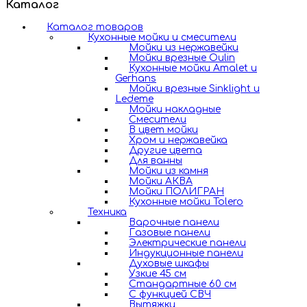
Каталог
Каталог товаров
Кухонные мойки и смесители
Мойки из нержавейки
Мойки врезные Oulin
Кухонные мойки Amalet и
Gerhans
Мойки врезные Sinklight и
Ledeme
Мойки накладные
Смесители
В цвет мойки
Хром и нержавейка
Другие цвета
Для ванны
Мойки из камня
Мойки АКВА
Мойки ПОЛИГРАН
Кухонные мойки Tolero
Техника
Варочные панели
Газовые панели
Электрические панели
Индукционные панели
Духовые шкафы
Узкие 45 см
Стандартные 60 см
С функцией СВЧ
Вытяжки