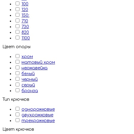
100
120
150:
710
730
820
1100
Цвет опоры
хром
матовый хром
нержавейка
белый
черный
серый
бронза
Тип крючков
однорожковые
двухрожковые
трехрожковые
Цвет крючков