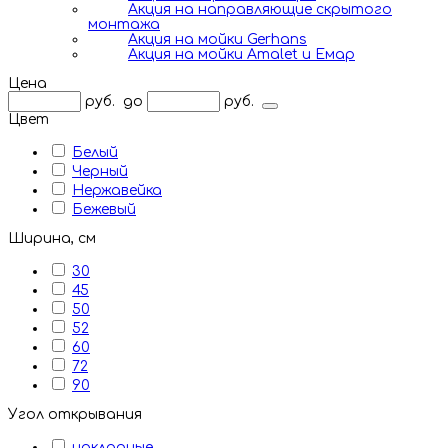
Акция на направляющие скрытого
монтажа
Акция на мойки Gerhans
Акция на мойки Amalet и Емар
Цена
руб.
до
руб.
Цвет
Белый
Черный
Нержавейка
Бежевый
Ширина, см
30
45
50
52
60
72
90
Угол открывания
накладные