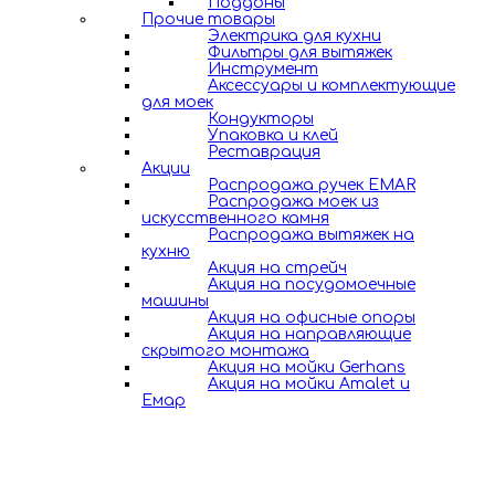
Поддоны
Прочие товары
Электрика для кухни
Фильтры для вытяжек
Инструмент
Аксессуары и комплектующие
для моек
Кондукторы
Упаковка и клей
Реставрация
Акции
Распродажа ручек EMAR
Распродажа моек из
искусственного камня
Распродажа вытяжек на
кухню
Акция на стрейч
Акция на посудомоечные
машины
Акция на офисные опоры
Акция на направляющие
скрытого монтажа
Акция на мойки Gerhans
Акция на мойки Amalet и
Емар