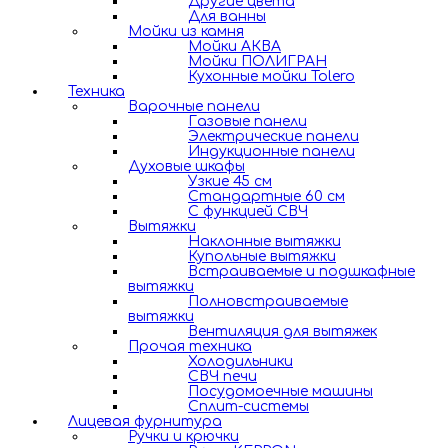
Другие цвета
Для ванны
Мойки из камня
Мойки АКВА
Мойки ПОЛИГРАН
Кухонные мойки Tolero
Техника
Варочные панели
Газовые панели
Электрические панели
Индукционные панели
Духовые шкафы
Узкие 45 см
Стандартные 60 см
С функцией СВЧ
Вытяжки
Наклонные вытяжки
Купольные вытяжки
Встраиваемые и подшкафные
вытяжки
Полновстраиваемые
вытяжки
Вентиляция для вытяжек
Прочая техника
Холодильники
СВЧ печи
Посудомоечные машины
Сплит-системы
Лицевая фурнитура
Ручки и крючки