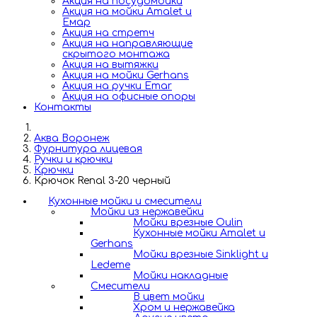
Акция на посудомойки
Акция на мойки Amalet и
Емар
Акция на стретч
Акция на направляющие
скрытого монтажа
Акция на вытяжки
Акция на мойки Gerhans
Акция на ручки Emar
Акция на офисные опоры
Контакты
Аква Воронеж
Фурнитура лицевая
Ручки и крючки
Крючки
Крючок Renal 3-20 черный
Кухонные мойки и смесители
Мойки из нержавейки
Мойки врезные Oulin
Кухонные мойки Amalet и
Gerhans
Мойки врезные Sinklight и
Ledeme
Мойки накладные
Смесители
В цвет мойки
Хром и нержавейка