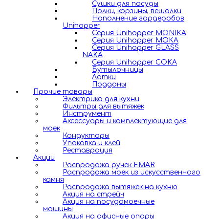
Сушки для посуды
Полки, корзины, вешалки
Наполнение гардеробов
Unihopper
Серия Unihopper MONIKA
Серия Unihopper MOKA
Серия Unihopper GLASS
NAKA
Серия Unihopper COKA
Бутылочницы
Лотки
Поддоны
Прочие товары
Электрика для кухни
Фильтры для вытяжек
Инструмент
Аксессуары и комплектующие для
моек
Кондукторы
Упаковка и клей
Реставрация
Акции
Распродажа ручек EMAR
Распродажа моек из искусственного
камня
Распродажа вытяжек на кухню
Акция на стрейч
Акция на посудомоечные
машины
Акция на офисные опоры