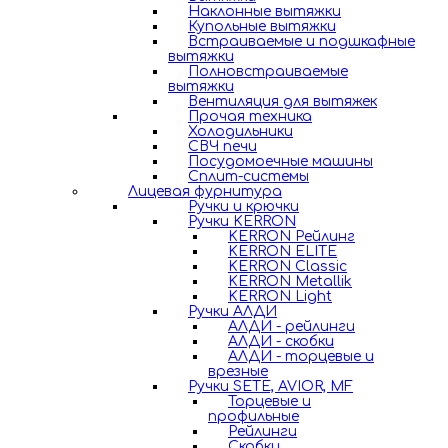
Наклонные вытяжки
Купольные вытяжки
Встраиваемые и подшкафные
вытяжки
Полновстраиваемые
вытяжки
Вентиляция для вытяжек
Прочая техника
Холодильники
СВЧ печи
Посудомоечные машины
Сплит-системы
Лицевая фурнитура
Ручки и крючки
Ручки KERRON
KERRON Рейлинг
KERRON ELITE
KERRON Classic
KERRON Metallik
KERRON Light
Ручки АЛДИ
АЛДИ - рейлинги
АЛДИ - скобки
АЛДИ - торцевые и
врезные
Ручки SETE, AVIOR, MF
Торцевые и
профильные
Рейлинги
Скобки