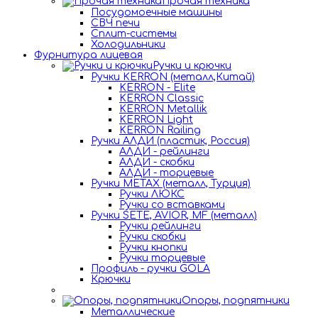
Прочая техника
Посудомоечные машины
СВЧ печи
Сплит-системы
Холодильники
Фурнитура лицевая
Ручки и крючки
Ручки KERRON (металл,Китай)
KERRON - Elite
KERRON Classic
KERRON Metallik
KERRON Light
KERRON Railing
Ручки АЛДИ (пластик, Россия)
АЛДИ - рейлинги
АЛДИ - скобки
АЛДИ - торцевые
Ручки METAX (металл, Турция)
Ручки ЛЮКС
Ручки со вставками
Ручки SETE, AVIOR, MF (металл)
Ручки рейлинги
Ручки скобки
Ручки кнопки
Ручки торцевые
Профиль - ручки GOLA
Крючки
Опоры, подпятники
Металлические