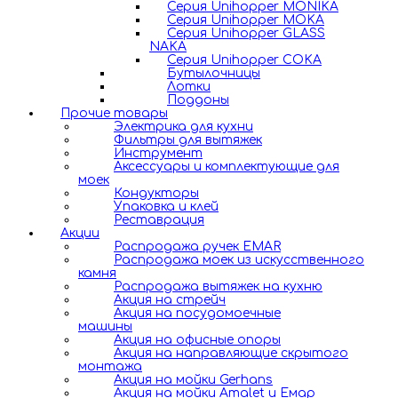
Серия Unihopper MONIKA
Серия Unihopper MOKA
Серия Unihopper GLASS
NAKA
Серия Unihopper COKA
Бутылочницы
Лотки
Поддоны
Прочие товары
Электрика для кухни
Фильтры для вытяжек
Инструмент
Аксессуары и комплектующие для
моек
Кондукторы
Упаковка и клей
Реставрация
Акции
Распродажа ручек EMAR
Распродажа моек из искусственного
камня
Распродажа вытяжек на кухню
Акция на стрейч
Акция на посудомоечные
машины
Акция на офисные опоры
Акция на направляющие скрытого
монтажа
Акция на мойки Gerhans
Акция на мойки Amalet и Емар