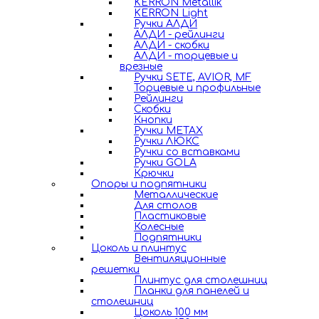
KERRON Metallik
KERRON Light
Ручки АЛДИ
АЛДИ - рейлинги
АЛДИ - скобки
АЛДИ - торцевые и
врезные
Ручки SETE, AVIOR, MF
Торцевые и профильные
Рейлинги
Скобки
Кнопки
Ручки METAX
Ручки ЛЮКС
Ручки со вставками
Ручки GOLA
Крючки
Опоры и подпятники
Металлические
Для столов
Пластиковые
Колесные
Подпятники
Цоколь и плинтус
Вентиляционные
решетки
Плинтус для столешниц
Планки для панелей и
столешниц
Цоколь 100 мм