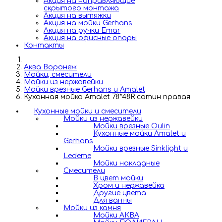
Акция на направляющие
скрытого монтажа
Акция на вытяжки
Акция на мойки Gerhans
Акция на ручки Emar
Акция на офисные опоры
Контакты
Аква Воронеж
Мойки, смесители
Мойки из нержавейки
Мойки врезные Gerhans и Amalet
Кухонная мойка Amalet 78*48R сатин правая
Кухонные мойки и смесители
Мойки из нержавейки
Мойки врезные Oulin
Кухонные мойки Amalet и
Gerhans
Мойки врезные Sinklight и
Ledeme
Мойки накладные
Смесители
В цвет мойки
Хром и нержавейка
Другие цвета
Для ванны
Мойки из камня
Мойки АКВА