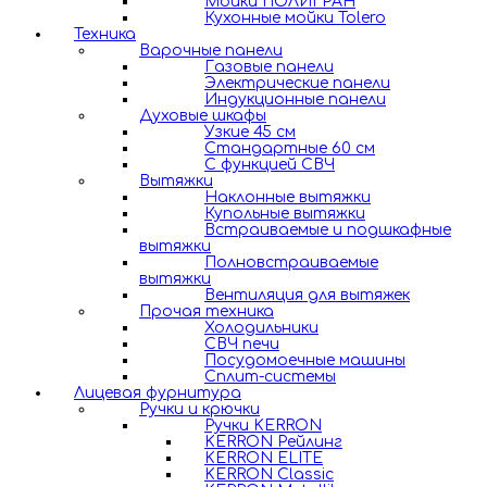
Мойки ПОЛИГРАН
Кухонные мойки Tolero
Техника
Варочные панели
Газовые панели
Электрические панели
Индукционные панели
Духовые шкафы
Узкие 45 см
Стандартные 60 см
С функцией СВЧ
Вытяжки
Наклонные вытяжки
Купольные вытяжки
Встраиваемые и подшкафные
вытяжки
Полновстраиваемые
вытяжки
Вентиляция для вытяжек
Прочая техника
Холодильники
СВЧ печи
Посудомоечные машины
Сплит-системы
Лицевая фурнитура
Ручки и крючки
Ручки KERRON
KERRON Рейлинг
KERRON ELITE
KERRON Classic