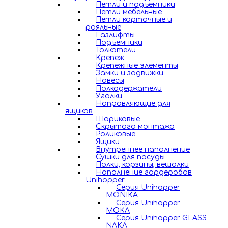
Петли и подъемники
Петли мебельные
Петли карточные и
рояльные
Газлифты
Подъемники
Толкатели
Крепеж
Крепежные элементы
Замки и задвижки
Навесы
Полкодержатели
Уголки
Направляющие для
ящиков
Шариковые
Скрытого монтажа
Роликовые
Ящики
Внутреннее наполнение
Сушки для посуды
Полки, корзины, вешалки
Наполнение гардеробов
Unihopper
Серия Unihopper
MONIKA
Серия Unihopper
MOKA
Серия Unihopper GLASS
NAKA