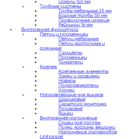
Цоколь 150 мм
Трубные системы
Трубы мебельные 25 мм
Барные трубы 50 мм
Проволочные изделия
Рейлинги 16 мм
Внутренняя фурнитура
Петли и подъемники
Петли мебельные
Петли карточные и
рояльные
Газлифты
Подъемники
Толкатели
Крепеж
Крепежные элементы
Замки и задвижки
Навесы
Полкодержатели
Уголки
Направляющие для ящиков
Шариковые
Скрытого монтажа
Роликовые
Ящики
Внутреннее наполнение
Сушки для посуды
Полки, корзины, вешалки
Наполнение гардеробов
Unihopper