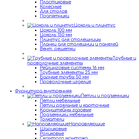
Пластиковые
Колесные
Для столов
Подпятники
Цоколь и плинтус
Цоколь 100 мм
Цоколь 150 мм
Плинтус для столешницы
Планки для столешниц и панелей
Вент. решетки
Трубные и
проволочные элементы
Рейлинговые системы 16 мм
Трубные элементы 25 мм
Барные трубы 50 мм
Проволочные изделия
Фурнитура внутренняя
Петли и подъемники
Петли мебельные
Петли рояльные и карточные
Кронштейны газовые
Подъемники мебельные
Толкатели
Направляющие
Шариковые
Роликовые
Скрытого монтажа