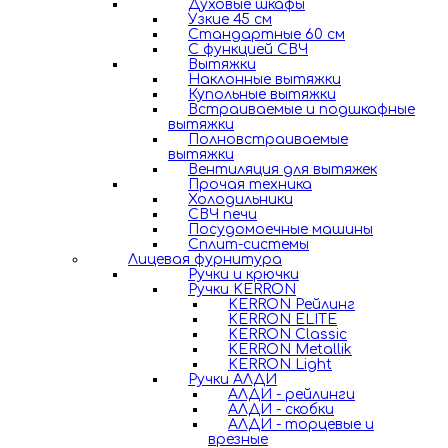
Духовые шкафы
Узкие 45 см
Стандартные 60 см
С функцией СВЧ
Вытяжки
Наклонные вытяжки
Купольные вытяжки
Встраиваемые и подшкафные
вытяжки
Полновстраиваемые
вытяжки
Вентиляция для вытяжек
Прочая техника
Холодильники
СВЧ печи
Посудомоечные машины
Сплит-системы
Лицевая фурнитура
Ручки и крючки
Ручки KERRON
KERRON Рейлинг
KERRON ELITE
KERRON Classic
KERRON Metallik
KERRON Light
Ручки АЛДИ
АЛДИ - рейлинги
АЛДИ - скобки
АЛДИ - торцевые и
врезные