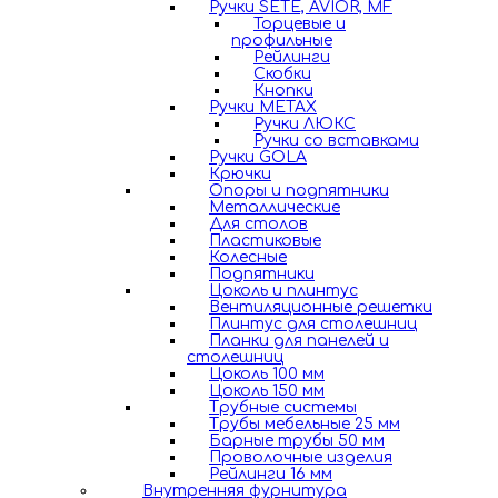
Ручки SETE, AVIOR, MF
Торцевые и
профильные
Рейлинги
Скобки
Кнопки
Ручки METAX
Ручки ЛЮКС
Ручки со вставками
Ручки GOLA
Крючки
Опоры и подпятники
Металлические
Для столов
Пластиковые
Колесные
Подпятники
Цоколь и плинтус
Вентиляционные решетки
Плинтус для столешниц
Планки для панелей и
столешниц
Цоколь 100 мм
Цоколь 150 мм
Трубные системы
Трубы мебельные 25 мм
Барные трубы 50 мм
Проволочные изделия
Рейлинги 16 мм
Внутренняя фурнитура