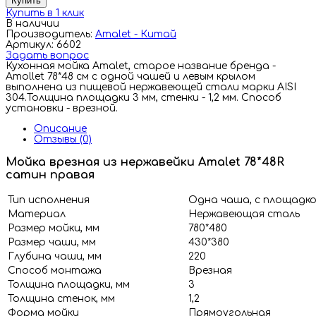
Купить
Купить в 1 клик
В наличии
Производитель:
Amalet - Китай
Артикул: 6602
Задать вопрос
Кухонная мойка Amalet, старое название бренда -
Amollet 78*48 см с одной чашей и левым крылом
выполнена из пищевой нержавеющей стали марки AISI
304.Толщина площадки 3 мм, стенки - 1,2 мм. Способ
установки - врезной.
Описание
Отзывы (0)
Мойка врезная из нержавейки Amalet 78*48R
сатин правая
Тип исполнения
Одна чаша, с площадк
Материал
Нержавеющая сталь
Размер мойки, мм
780*480
Размер чаши, мм
430*380
Глубина чаши, мм
220
Способ монтажа
Врезная
Толщина площадки, мм
3
Толщина стенок, мм
1,2
Форма мойки
Прямоугольная