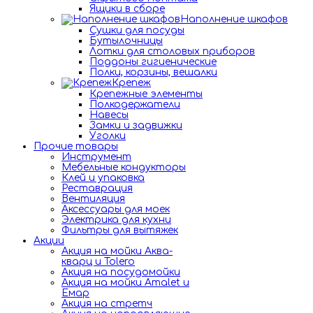
Ящики в сборе
Наполнение шкафов
Сушки для посуды
Бутылочницы
Лотки для столовых приборов
Поддоны гигиенические
Полки, корзины, вешалки
Крепеж
Крепежные элементы
Полкодержатели
Навесы
Замки и задвижки
Уголки
Прочие товары
Инструмент
Мебельные кондукторы
Клей и упаковка
Реставрация
Вентиляция
Аксессуары для моек
Электрика для кухни
Фильтры для вытяжек
Акции
Акция на мойки Аква-
кварц и Tolero
Акция на посудомойки
Акция на мойки Amalet и
Емар
Акция на стретч