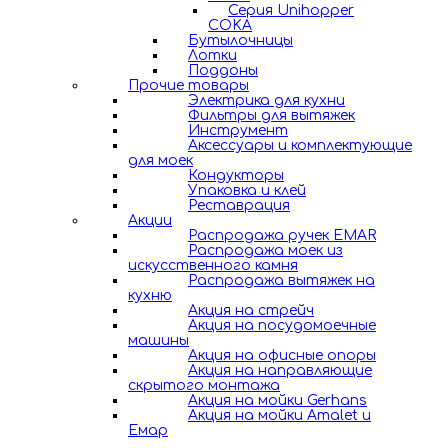
Серия Unihopper
COKA
Бутылочницы
Лотки
Поддоны
Прочие товары
Электрика для кухни
Фильтры для вытяжек
Инструмент
Аксессуары и комплектующие
для моек
Кондукторы
Упаковка и клей
Реставрация
Акции
Распродажа ручек EMAR
Распродажа моек из
искусственного камня
Распродажа вытяжек на
кухню
Акция на стрейч
Акция на посудомоечные
машины
Акция на офисные опоры
Акция на направляющие
скрытого монтажа
Акция на мойки Gerhans
Акция на мойки Amalet и
Емар