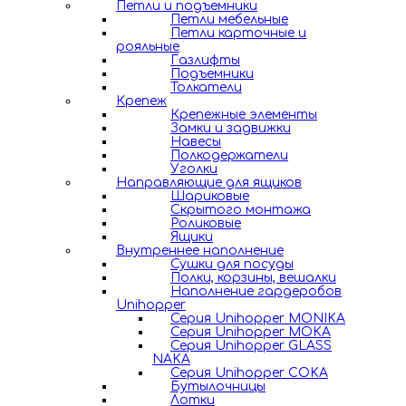
Петли и подъемники
Петли мебельные
Петли карточные и
рояльные
Газлифты
Подъемники
Толкатели
Крепеж
Крепежные элементы
Замки и задвижки
Навесы
Полкодержатели
Уголки
Направляющие для ящиков
Шариковые
Скрытого монтажа
Роликовые
Ящики
Внутреннее наполнение
Сушки для посуды
Полки, корзины, вешалки
Наполнение гардеробов
Unihopper
Серия Unihopper MONIKA
Серия Unihopper MOKA
Серия Unihopper GLASS
NAKA
Серия Unihopper COKA
Бутылочницы
Лотки