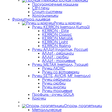
Прочая техника
Посудомоечные машины
СВЧ печи
Сплит-системы
Холодильники
Фурнитура лицевая
Ручки и крючки
Ручки KERRON (металл,Китай)
KERRON - Elite
KERRON Classic
KERRON Metallik
KERRON Light
KERRON Railing
Ручки АЛДИ (пластик, Россия)
АЛДИ - рейлинги
АЛДИ - скобки
АЛДИ - торцевые
Ручки METAX (металл, Турция)
Ручки ЛЮКС
Ручки со вставками
Ручки SETE, AVIOR, MF (металл)
Ручки рейлинги
Ручки скобки
Ручки кнопки
Ручки торцевые
Профиль - ручки GOLA
Крючки
Опоры, подпятники
Металлические