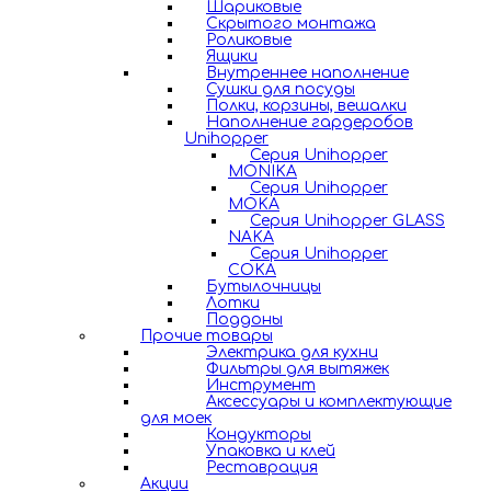
Шариковые
Скрытого монтажа
Роликовые
Ящики
Внутреннее наполнение
Сушки для посуды
Полки, корзины, вешалки
Наполнение гардеробов
Unihopper
Серия Unihopper
MONIKA
Серия Unihopper
MOKA
Серия Unihopper GLASS
NAKA
Серия Unihopper
COKA
Бутылочницы
Лотки
Поддоны
Прочие товары
Электрика для кухни
Фильтры для вытяжек
Инструмент
Аксессуары и комплектующие
для моек
Кондукторы
Упаковка и клей
Реставрация
Акции