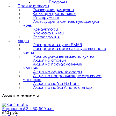
Поддоны
Прочие товары
Электрика для кухни
Фильтры для вытяжек
Инструмент
Аксессуары и комплектующие для
моек
Кондукторы
Упаковка и клей
Реставрация
Акции
Распродажа ручек EMAR
Распродажа моек из искусственного
камня
Распродажа вытяжек на кухню
Акция на стрейч
Акция на посудомоечные
машины
Акция на офисные опоры
Акция на направляющие скрытого
монтажа
Акция на мойки Gerhans
Акция на мойки Amalet и Емар
Лучшие товары
Евровинт 6,3 х 50, 500 шт.
660 руб.