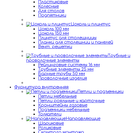
Пластиковые
Колесные
Для столов
Подпятники
Цоколь и плинтус
Цоколь 100 мм
Цоколь 150 мм
Плинтус для столешницы
Планки для столешниц и панелей
Вент. решетки
Трубные и
проволочные элементы
Рейлинговые системы 16 мм
Трубные элементы 25 мм
Барные трубы 50 мм
Проволочные изделия
Фурнитура внутренняя
Петли и подъемники
Петли мебельные
Петли рояльные и карточные
Кронштейны газовые
Подъемники мебельные
Толкатели
Направляющие
Шариковые
Роликовые
Скрытого монтажа