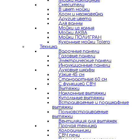
Мойки накладные
Смесители
В цвет мойки
Хром и нержавейка
Другие цвета
Для ванны
Мойки из камня
Мойки АКВА
Мойки ПОЛИГРАН
Кухонные мойки Tolero
Техника
Варочные панели
Газовые панели
Электрические панели
Индукционные панели
Духовые шкафы
Узкие 45 см
Стандартные 60 см
С функцией СВЧ
Вытяжки
Наклонные вытяжки
Купольные вытяжки
Встраиваемые и подшкафные
вытяжки
Полновстраиваемые
вытяжки
Вентиляция для вытяжек
Прочая техника
Холодильники
СВЧ печи