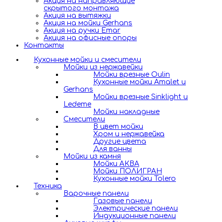
Акция на направляющие
скрытого монтажа
Акция на вытяжки
Акция на мойки Gerhans
Акция на ручки Emar
Акция на офисные опоры
Контакты
Кухонные мойки и смесители
Мойки из нержавейки
Мойки врезные Oulin
Кухонные мойки Amalet и
Gerhans
Мойки врезные Sinklight и
Ledeme
Мойки накладные
Смесители
В цвет мойки
Хром и нержавейка
Другие цвета
Для ванны
Мойки из камня
Мойки АКВА
Мойки ПОЛИГРАН
Кухонные мойки Tolero
Техника
Варочные панели
Газовые панели
Электрические панели
Индукционные панели