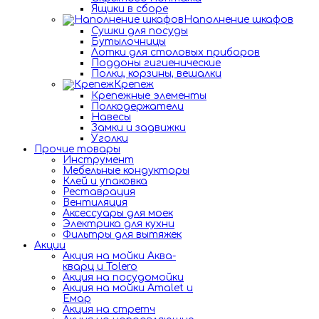
Ящики в сборе
Наполнение шкафов
Сушки для посуды
Бутылочницы
Лотки для столовых приборов
Поддоны гигиенические
Полки, корзины, вешалки
Крепеж
Крепежные элементы
Полкодержатели
Навесы
Замки и задвижки
Уголки
Прочие товары
Инструмент
Мебельные кондукторы
Клей и упаковка
Реставрация
Вентиляция
Аксессуары для моек
Электрика для кухни
Фильтры для вытяжек
Акции
Акция на мойки Аква-
кварц и Tolero
Акция на посудомойки
Акция на мойки Amalet и
Емар
Акция на стретч