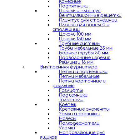
Колесные
Подпятники
Цоколь и плинтус
Вентиляционные решетки
Плинтус для столешниц
Планки для панелей и
столешниц
Цоколь 100 мм
Цоколь 150 мм
Трубные системы
Трубы мебельные 25 мм
Барные трубы 50 мм
Проволочные изделия
Рейлинги 16 мм
Внутренняя фурнитура
Петли и подъемники
Петли мебельные
Петли карточные и
рояльные
Газлифты
Подъемники
Толкатели
Крепеж
Крепежные элементы
Замки и задвижки
Навесы
Полкодержатели
Уголки
Направляющие для
ящиков