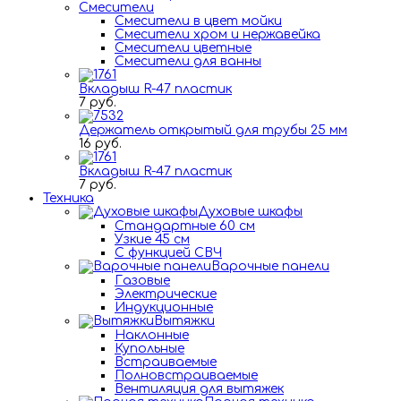
Смесители
Смесители в цвет мойки
Смесители хром и нержавейка
Смесители цветные
Смесители для ванны
Вкладыш R-47 пластик
7 руб.
Держатель открытый для трубы 25 мм
16 руб.
Вкладыш R-47 пластик
7 руб.
Техника
Духовые шкафы
Стандартные 60 см
Узкие 45 см
С функцией СВЧ
Варочные панели
Газовые
Электрические
Индукционные
Вытяжки
Наклонные
Купольные
Встраиваемые
Полновстраиваемые
Вентиляция для вытяжек