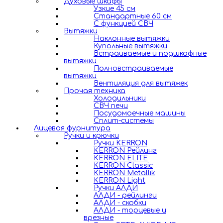
Духовые шкафы
Узкие 45 см
Стандартные 60 см
С функцией СВЧ
Вытяжки
Наклонные вытяжки
Купольные вытяжки
Встраиваемые и подшкафные
вытяжки
Полновстраиваемые
вытяжки
Вентиляция для вытяжек
Прочая техника
Холодильники
СВЧ печи
Посудомоечные машины
Сплит-системы
Лицевая фурнитура
Ручки и крючки
Ручки KERRON
KERRON Рейлинг
KERRON ELITE
KERRON Classic
KERRON Metallik
KERRON Light
Ручки АЛДИ
АЛДИ - рейлинги
АЛДИ - скобки
АЛДИ - торцевые и
врезные