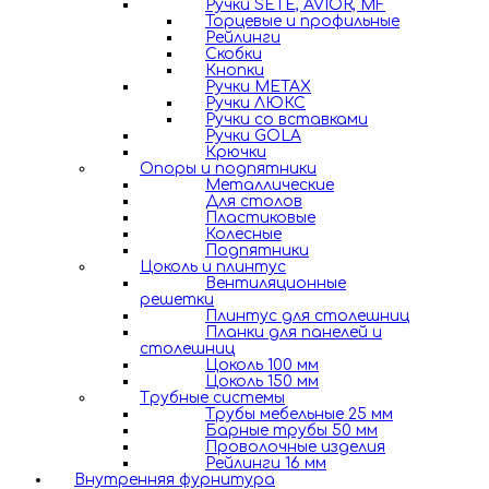
Ручки SETE, AVIOR, MF
Торцевые и профильные
Рейлинги
Скобки
Кнопки
Ручки METAX
Ручки ЛЮКС
Ручки со вставками
Ручки GOLA
Крючки
Опоры и подпятники
Металлические
Для столов
Пластиковые
Колесные
Подпятники
Цоколь и плинтус
Вентиляционные
решетки
Плинтус для столешниц
Планки для панелей и
столешниц
Цоколь 100 мм
Цоколь 150 мм
Трубные системы
Трубы мебельные 25 мм
Барные трубы 50 мм
Проволочные изделия
Рейлинги 16 мм
Внутренняя фурнитура