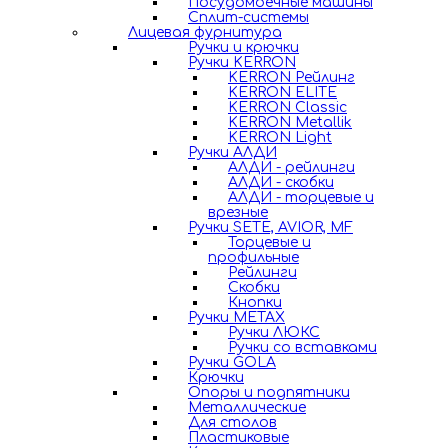
Посудомоечные машины
Сплит-системы
Лицевая фурнитура
Ручки и крючки
Ручки KERRON
KERRON Рейлинг
KERRON ELITE
KERRON Classic
KERRON Metallik
KERRON Light
Ручки АЛДИ
АЛДИ - рейлинги
АЛДИ - скобки
АЛДИ - торцевые и
врезные
Ручки SETE, AVIOR, MF
Торцевые и
профильные
Рейлинги
Скобки
Кнопки
Ручки METAX
Ручки ЛЮКС
Ручки со вставками
Ручки GOLA
Крючки
Опоры и подпятники
Металлические
Для столов
Пластиковые