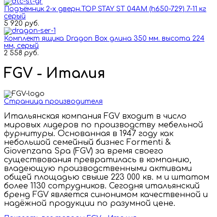
Подъёмник 2-х дверн.TOP STAY SТ 04AM (h650-729) 7-11 кг
серый
5 920 руб.
Комплект ящика Dragon Box длина 350 мм. высота 224
мм, серый
2 558 руб.
FGV - Италия
Страница производителя
Итальянская компания FGV входит в число
мировых лидеров по производству мебельной
фурнитуры. Основанная в 1947 году как
небольшой семейный бизнес Formenti &
Giovenzana Spa (FGV) за время своего
существования превратилась в компанию,
владеющую производственными активами
общей площадью свыше 223 000 кв. м и штатом
более 1130 сотрудников. Сегодня итальянский
бренд FGV является синонимом качественной и
надёжной продукции по разумной цене.