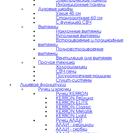
Электрические панели
Индукционные панели
Духовые шкафы
Узкие 45 см
Стандартные 60 см
С функцией СВЧ
Вытяжки
Наклонные вытяжки
Купольные вытяжки
Встраиваемые и подшкафные
вытяжки
Полновстраиваемые
вытяжки
Вентиляция для вытяжек
Прочая техника
Холодильники
СВЧ печи
Посудомоечные машины
Сплит-системы
Лицевая фурнитура
Ручки и крючки
Ручки KERRON
KERRON Рейлинг
KERRON ELITE
KERRON Classic
KERRON Metallik
KERRON Light
Ручки АЛДИ
АЛДИ - рейлинги
АЛДИ - скобки