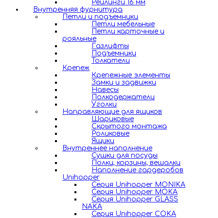
Рейлинги 16 мм
Внутренняя фурнитура
Петли и подъемники
Петли мебельные
Петли карточные и
рояльные
Газлифты
Подъемники
Толкатели
Крепеж
Крепежные элементы
Замки и задвижки
Навесы
Полкодержатели
Уголки
Направляющие для ящиков
Шариковые
Скрытого монтажа
Роликовые
Ящики
Внутреннее наполнение
Сушки для посуды
Полки, корзины, вешалки
Наполнение гардеробов
Unihopper
Серия Unihopper MONIKA
Серия Unihopper MOKA
Серия Unihopper GLASS
NAKA
Серия Unihopper COKA