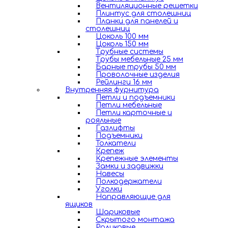
Вентиляционные решетки
Плинтус для столешниц
Планки для панелей и
столешниц
Цоколь 100 мм
Цоколь 150 мм
Трубные системы
Трубы мебельные 25 мм
Барные трубы 50 мм
Проволочные изделия
Рейлинги 16 мм
Внутренняя фурнитура
Петли и подъемники
Петли мебельные
Петли карточные и
рояльные
Газлифты
Подъемники
Толкатели
Крепеж
Крепежные элементы
Замки и задвижки
Навесы
Полкодержатели
Уголки
Направляющие для
ящиков
Шариковые
Скрытого монтажа
Роликовые