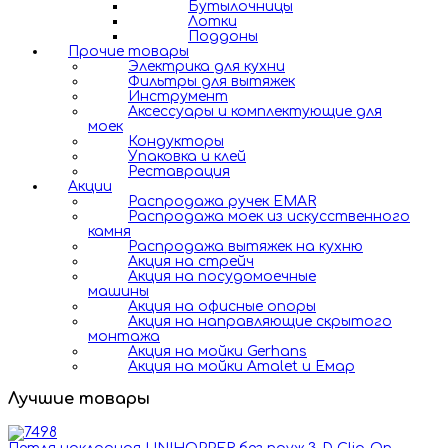
Бутылочницы
Лотки
Поддоны
Прочие товары
Электрика для кухни
Фильтры для вытяжек
Инструмент
Аксессуары и комплектующие для
моек
Кондукторы
Упаковка и клей
Реставрация
Акции
Распродажа ручек EMAR
Распродажа моек из искусственного
камня
Распродажа вытяжек на кухню
Акция на стрейч
Акция на посудомоечные
машины
Акция на офисные опоры
Акция на направляющие скрытого
монтажа
Акция на мойки Gerhans
Акция на мойки Amalet и Емар
Лучшие товары