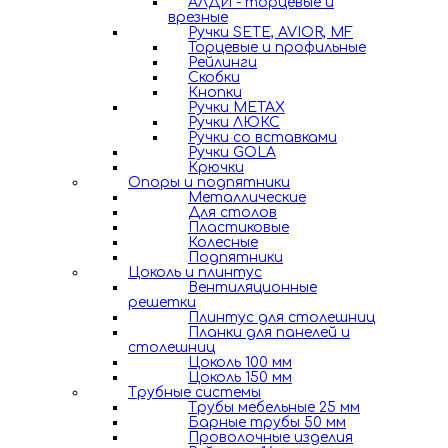
АЛДИ - торцевые и
врезные
Ручки SETE, AVIOR, MF
Торцевые и профильные
Рейлинги
Скобки
Кнопки
Ручки METAX
Ручки ЛЮКС
Ручки со вставками
Ручки GOLA
Крючки
Опоры и подпятники
Металлические
Для столов
Пластиковые
Колесные
Подпятники
Цоколь и плинтус
Вентиляционные
решетки
Плинтус для столешниц
Планки для панелей и
столешниц
Цоколь 100 мм
Цоколь 150 мм
Трубные системы
Трубы мебельные 25 мм
Барные трубы 50 мм
Проволочные изделия