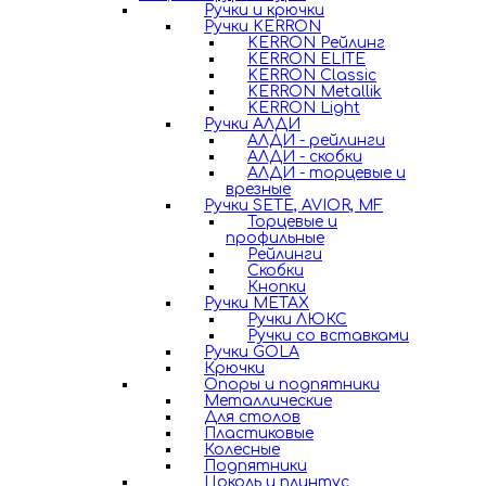
Ручки и крючки
Ручки KERRON
KERRON Рейлинг
KERRON ELITE
KERRON Classic
KERRON Metallik
KERRON Light
Ручки АЛДИ
АЛДИ - рейлинги
АЛДИ - скобки
АЛДИ - торцевые и
врезные
Ручки SETE, AVIOR, MF
Торцевые и
профильные
Рейлинги
Скобки
Кнопки
Ручки METAX
Ручки ЛЮКС
Ручки со вставками
Ручки GOLA
Крючки
Опоры и подпятники
Металлические
Для столов
Пластиковые
Колесные
Подпятники
Цоколь и плинтус