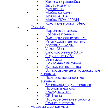
Хром и нержавейка
Другие цвета
Для ванны
Мойки из камня
Мойки АКВА
Мойки ПОЛИГРАН
Кухонные мойки Tolero
Техника
Варочные панели
Газовые панели
Электрические панели
Индукционные панели
Духовые шкафы
Узкие 45 см
Стандартные 60 см
С функцией СВЧ
Вытяжки
Наклонные вытяжки
Купольные вытяжки
Встраиваемые и подшкафные
вытяжки
Полновстраиваемые
вытяжки
Вентиляция для вытяжек
Прочая техника
Холодильники
СВЧ печи
Посудомоечные машины
Сплит-системы
Лицевая фурнитура