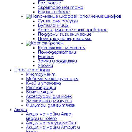
Роликовые
Скрытого монтажа
Ящики в сборе
Наполнение шкафов
Сушки для посуды
Бутылочницы
Лотки для столовых приборов
Поддоны гигиенические
Полки, корзины, вешалки
Крепеж
Крепежные элементы
Полкодержатели
Навесы
Замки и задвижки
Уголки
Прочие товары
Инструмент
Мебельные кондукторы
Клей и упаковка
Реставрация
Вентиляция
Аксессуары для моек
Электрика для кухни
Фильтры для вытяжек
Акции
Акция на мойки Аква-
кварц и Tolero
Акция на посудомойки
Акция на мойки Amalet и
Емар