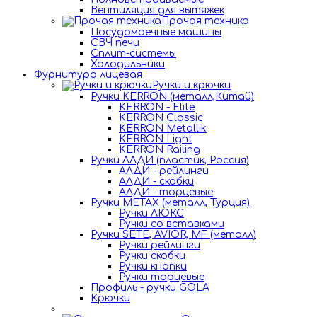
Вентиляция для вытяжек
Прочая техника
Посудомоечные машины
СВЧ печи
Сплит-системы
Холодильники
Фурнитура лицевая
Ручки и крючки
Ручки KERRON (металл,Китай)
KERRON - Elite
KERRON Classic
KERRON Metallik
KERRON Light
KERRON Railing
Ручки АЛДИ (пластик, Россия)
АЛДИ - рейлинги
АЛДИ - скобки
АЛДИ - торцевые
Ручки METAX (металл, Турция)
Ручки ЛЮКС
Ручки со вставками
Ручки SETE, AVIOR, MF (металл)
Ручки рейлинги
Ручки скобки
Ручки кнопки
Ручки торцевые
Профиль - ручки GOLA
Крючки