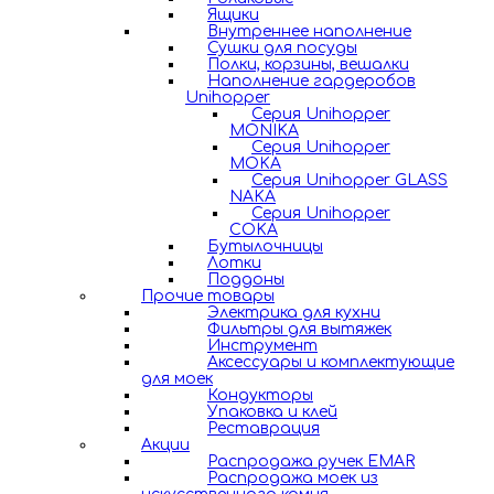
Ящики
Внутреннее наполнение
Сушки для посуды
Полки, корзины, вешалки
Наполнение гардеробов
Unihopper
Серия Unihopper
MONIKA
Серия Unihopper
MOKA
Серия Unihopper GLASS
NAKA
Серия Unihopper
COKA
Бутылочницы
Лотки
Поддоны
Прочие товары
Электрика для кухни
Фильтры для вытяжек
Инструмент
Аксессуары и комплектующие
для моек
Кондукторы
Упаковка и клей
Реставрация
Акции
Распродажа ручек EMAR
Распродажа моек из