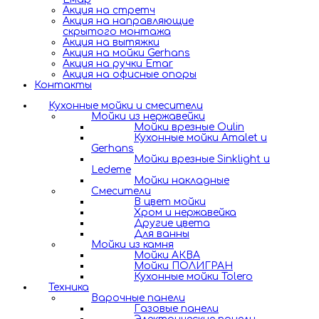
Акция на стретч
Акция на направляющие
скрытого монтажа
Акция на вытяжки
Акция на мойки Gerhans
Акция на ручки Emar
Акция на офисные опоры
Контакты
Кухонные мойки и смесители
Мойки из нержавейки
Мойки врезные Oulin
Кухонные мойки Amalet и
Gerhans
Мойки врезные Sinklight и
Ledeme
Мойки накладные
Смесители
В цвет мойки
Хром и нержавейка
Другие цвета
Для ванны
Мойки из камня
Мойки АКВА
Мойки ПОЛИГРАН
Кухонные мойки Tolero
Техника
Варочные панели
Газовые панели