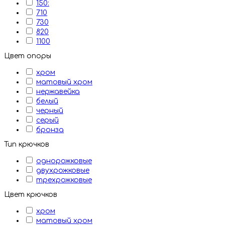
150:
710
730
820
1100
Цвет опоры
хром
матовый хром
нержавейка
белый
черный
серый
бронза
Тип крючков
однорожковые
двухрожковые
трехрожковые
Цвет крючков
хром
матовый хром