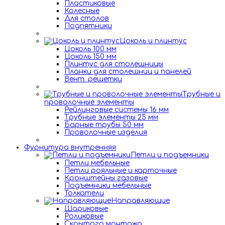
Пластиковые
Колесные
Для столов
Подпятники
Цоколь и плинтус
Цоколь 100 мм
Цоколь 150 мм
Плинтус для столешницы
Планки для столешниц и панелей
Вент. решетки
Трубные и
проволочные элементы
Рейлинговые системы 16 мм
Трубные элементы 25 мм
Барные трубы 50 мм
Проволочные изделия
Фурнитура внутренняя
Петли и подъемники
Петли мебельные
Петли рояльные и карточные
Кронштейны газовые
Подъемники мебельные
Толкатели
Направляющие
Шариковые
Роликовые
Скрытого монтажа