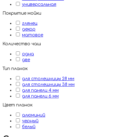
универсальная
Покрытие мойки
глянец
декор
матовое
Количество чаш
одна
две
Тип планок
для столешницы 28 мм
для столешницы 38 мм
для панели 4 мм
для панели 6 мм
Цвет планок
алюминий
черный
белый