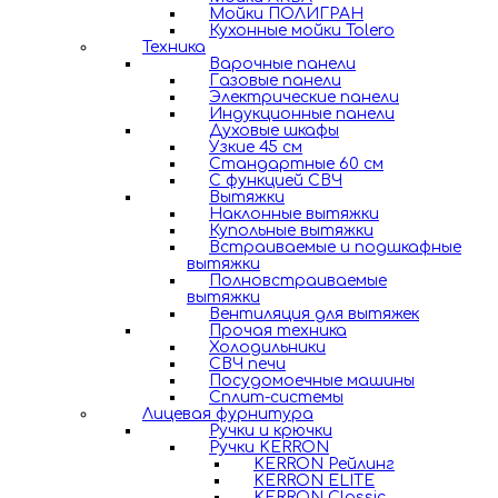
Мойки ПОЛИГРАН
Кухонные мойки Tolero
Техника
Варочные панели
Газовые панели
Электрические панели
Индукционные панели
Духовые шкафы
Узкие 45 см
Стандартные 60 см
С функцией СВЧ
Вытяжки
Наклонные вытяжки
Купольные вытяжки
Встраиваемые и подшкафные
вытяжки
Полновстраиваемые
вытяжки
Вентиляция для вытяжек
Прочая техника
Холодильники
СВЧ печи
Посудомоечные машины
Сплит-системы
Лицевая фурнитура
Ручки и крючки
Ручки KERRON
KERRON Рейлинг
KERRON ELITE
KERRON Classic