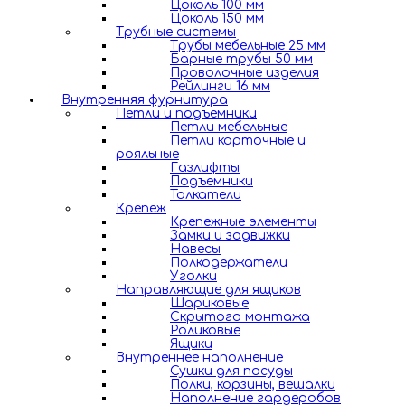
Цоколь 100 мм
Цоколь 150 мм
Трубные системы
Трубы мебельные 25 мм
Барные трубы 50 мм
Проволочные изделия
Рейлинги 16 мм
Внутренняя фурнитура
Петли и подъемники
Петли мебельные
Петли карточные и
рояльные
Газлифты
Подъемники
Толкатели
Крепеж
Крепежные элементы
Замки и задвижки
Навесы
Полкодержатели
Уголки
Направляющие для ящиков
Шариковые
Скрытого монтажа
Роликовые
Ящики
Внутреннее наполнение
Сушки для посуды
Полки, корзины, вешалки
Наполнение гардеробов