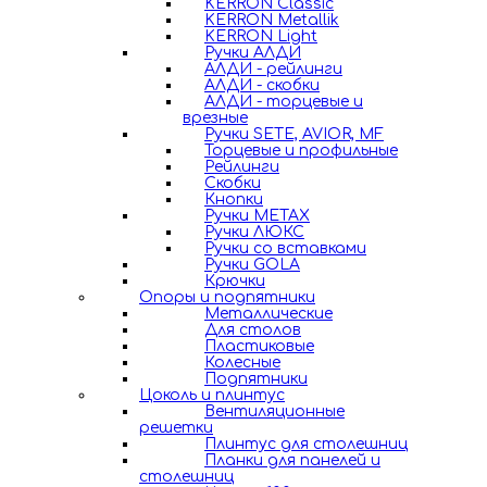
KERRON Classic
KERRON Metallik
KERRON Light
Ручки АЛДИ
АЛДИ - рейлинги
АЛДИ - скобки
АЛДИ - торцевые и
врезные
Ручки SETE, AVIOR, MF
Торцевые и профильные
Рейлинги
Скобки
Кнопки
Ручки METAX
Ручки ЛЮКС
Ручки со вставками
Ручки GOLA
Крючки
Опоры и подпятники
Металлические
Для столов
Пластиковые
Колесные
Подпятники
Цоколь и плинтус
Вентиляционные
решетки
Плинтус для столешниц
Планки для панелей и
столешниц