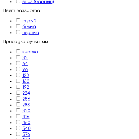
вниз (барный)
Цвет газлифта
серый
белый
черный
Присадка ручки, мм
кнопка
32
64
96
128
160
192
224
256
288
320
416
480
540
576