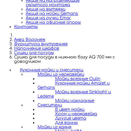
Акция на направляющие
скрытого монтажа
Акция на вытяжки
Акция на мойки Gerhans
Акция на ручки Emar
Акция на офисные опоры
Контакты
Аква Воронеж
Фурнитура внутренняя
Наполнение шкафов
Сушки для посуды
Сушка для посуды в нижнюю базу AQ 700 мм с
доводчиком
Кухонные мойки и смесители
Мойки из нержавейки
Мойки врезные Oulin
Кухонные мойки Amalet и
Gerhans
Мойки врезные Sinklight и
Ledeme
Мойки накладные
Смесители
В цвет мойки
Хром и нержавейка
Другие цвета
Для ванны
Мойки из камня