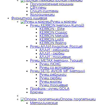
Прочая техника
Посудомоечные машины
СВЧ печи
Сплит-системы
Холодильники
Фурнитура лицевая
Ручки и крючки
Ручки KERRON (металл,Китай)
KERRON - Elite
KERRON Classic
KERRON Metallik
KERRON Light
KERRON Railing
Ручки АЛДИ (пластик, Россия)
АЛДИ - рейлинги
АЛДИ - скобки
АЛДИ - торцевые
Ручки METAX (металл, Турция)
Ручки ЛЮКС
Ручки со вставками
Ручки SETE, AVIOR, MF (металл)
Ручки рейлинги
Ручки скобки
Ручки кнопки
Ручки торцевые
Профиль - ручки GOLA
Крючки
Опоры, подпятники
Металлические