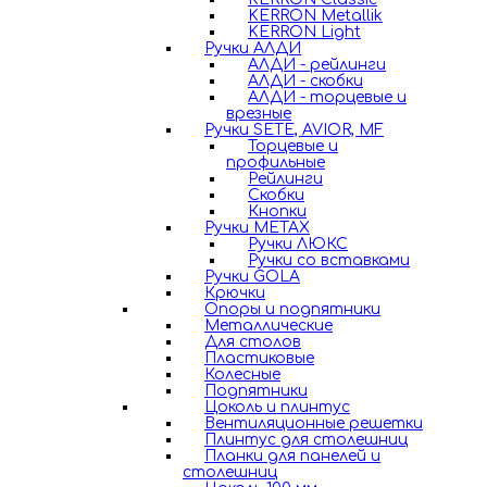
KERRON Metallik
KERRON Light
Ручки АЛДИ
АЛДИ - рейлинги
АЛДИ - скобки
АЛДИ - торцевые и
врезные
Ручки SETE, AVIOR, MF
Торцевые и
профильные
Рейлинги
Скобки
Кнопки
Ручки METAX
Ручки ЛЮКС
Ручки со вставками
Ручки GOLA
Крючки
Опоры и подпятники
Металлические
Для столов
Пластиковые
Колесные
Подпятники
Цоколь и плинтус
Вентиляционные решетки
Плинтус для столешниц
Планки для панелей и
столешниц