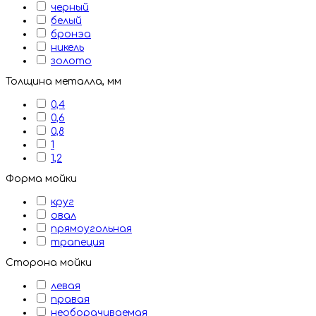
черный
белый
бронэа
никель
золото
Толщина металла, мм
0,4
0,6
0,8
1
1,2
Форма мойки
круг
овал
прямоугольная
трапеция
Сторона мойки
левая
правая
необорачиваемая