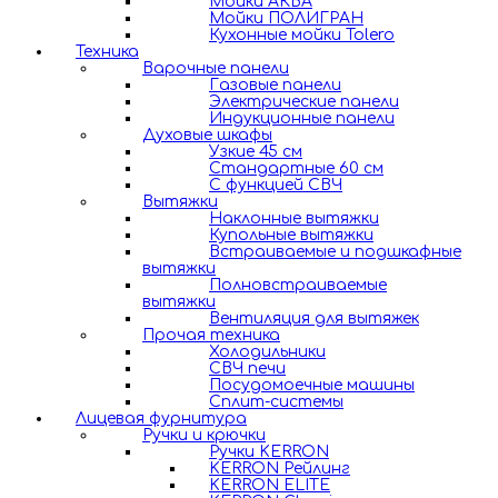
Мойки АКВА
Мойки ПОЛИГРАН
Кухонные мойки Tolero
Техника
Варочные панели
Газовые панели
Электрические панели
Индукционные панели
Духовые шкафы
Узкие 45 см
Стандартные 60 см
С функцией СВЧ
Вытяжки
Наклонные вытяжки
Купольные вытяжки
Встраиваемые и подшкафные
вытяжки
Полновстраиваемые
вытяжки
Вентиляция для вытяжек
Прочая техника
Холодильники
СВЧ печи
Посудомоечные машины
Сплит-системы
Лицевая фурнитура
Ручки и крючки
Ручки KERRON
KERRON Рейлинг
KERRON ELITE