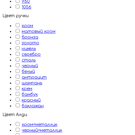
960
1056
Цвет ручки
хром
матовый хром
бронза
золото
никель
серебро
сталь
черный
белый
антрацит
шампань
крем
бамбук
красный
баклажан
Цвет Алди
хром+металлик
черный+металлик