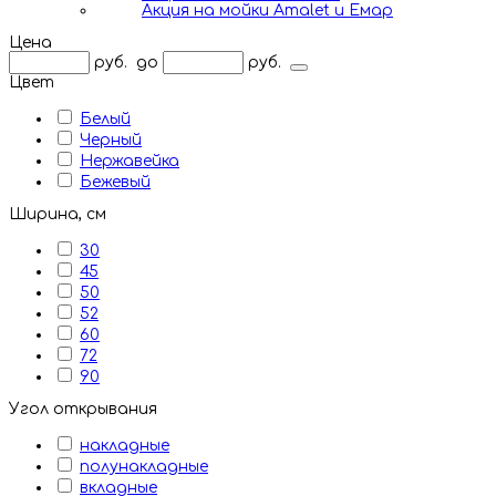
Акция на мойки Amalet и Емар
Цена
руб.
до
руб.
Цвет
Белый
Черный
Нержавейка
Бежевый
Ширина, см
30
45
50
52
60
72
90
Угол открывания
накладные
полунакладные
вкладные