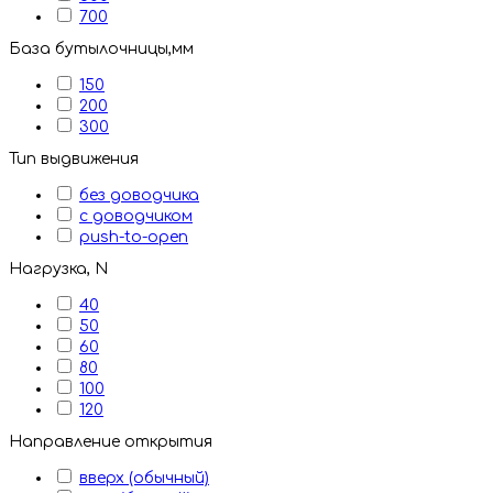
700
База бутылочницы,мм
150
200
300
Тип выдвижения
без доводчика
с доводчиком
push-to-open
Нагрузка, N
40
50
60
80
100
120
Направление открытия
вверх (обычный)