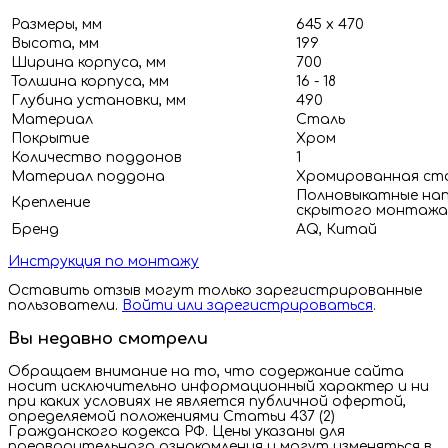
Размеры, мм
645 х 470
Высота, мм
199
Ширина корпуса, мм
700
Толшина корпуса, мм
16 - 18
Глубина установки, мм
490
Материал
Сталь
Покрытие
Хром
Количество поддонов
1
Материал поддона
Хромированная ст
Полновыкатные на
Крепление
скрытого монтажа 
Бренд
AQ, Китай
Инструкция по монтажу
Оставить отзыв могут только зарегистрированные
пользователи.
Войти или зарегистрироваться
.
Вы недавно смотрели
Обращаем внимание на то, что содержание сайта
носит исключительно информационный характер и ни
при каких условиях не является публичной офертой,
определяемой положениями Статьи 437 (2)
Гражданского кодекса РФ. Цены указаны для
предварительного ознакомления и могут изменяться в