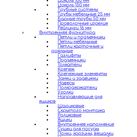
Цоколь 100 мм
Цоколь 150 мм
Трубные системы
Трубы мебельные 25 мм
Барные трубы 50 мм
Проволочные изделия
Рейлинги 16 мм
Внутренняя фурнитура
Петли и подъемники
Петли мебельные
Петли карточные и
рояльные
Газлифты
Подъемники
Толкатели
Крепеж
Крепежные элементы
Замки и задвижки
Навесы
Полкодержатели
Уголки
Направляющие для
ящиков
Шариковые
Скрытого монтажа
Роликовые
Ящики
Внутреннее наполнение
Сушки для посуды
Полки, корзины, вешалки