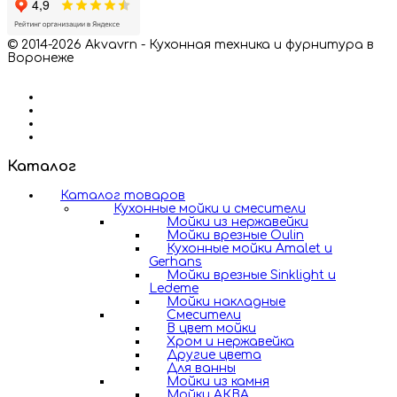
© 2014-2026 Akvavrn - Кухонная техника и фурнитура в
Воронеже
Каталог
Каталог товаров
Кухонные мойки и смесители
Мойки из нержавейки
Мойки врезные Oulin
Кухонные мойки Amalet и
Gerhans
Мойки врезные Sinklight и
Ledeme
Мойки накладные
Смесители
В цвет мойки
Хром и нержавейка
Другие цвета
Для ванны
Мойки из камня
Мойки АКВА