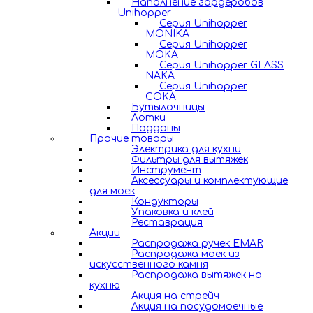
Наполнение гардеробов
Unihopper
Серия Unihopper
MONIKA
Серия Unihopper
MOKA
Серия Unihopper GLASS
NAKA
Серия Unihopper
COKA
Бутылочницы
Лотки
Поддоны
Прочие товары
Электрика для кухни
Фильтры для вытяжек
Инструмент
Аксессуары и комплектующие
для моек
Кондукторы
Упаковка и клей
Реставрация
Акции
Распродажа ручек EMAR
Распродажа моек из
искусственного камня
Распродажа вытяжек на
кухню
Акция на стрейч
Акция на посудомоечные