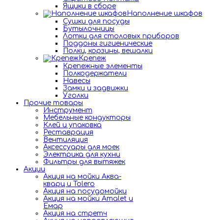
Ящики в сборе
Наполнение шкафов
Сушки для посуды
Бутылочницы
Лотки для столовых приборов
Поддоны гигиенические
Полки, корзины, вешалки
Крепеж
Крепежные элементы
Полкодержатели
Навесы
Замки и задвижки
Уголки
Прочие товары
Инструмент
Мебельные кондукторы
Клей и упаковка
Реставрация
Вентиляция
Аксессуары для моек
Электрика для кухни
Фильтры для вытяжек
Акции
Акция на мойки Аква-
кварц и Tolero
Акция на посудомойки
Акция на мойки Amalet и
Емар
Акция на стретч