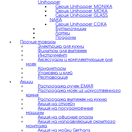
Unihopper
Серия Unihopper MONIKA
Серия Unihopper MOKA
Серия Unihopper GLASS
NAKA
Серия Unihopper COKA
Бутылочницы
Лотки
Поддоны
Прочие товары
Электрика для кухни
Фильтры для вытяжек
Инструмент
Аксессуары и комплектующие для
моек
Кондукторы
Упаковка и клей
Реставрация
Акции
Распродажа ручек EMAR
Распродажа моек из искусственного
камня
Распродажа вытяжек на кухню
Акция на стрейч
Акция на посудомоечные
машины
Акция на офисные опоры
Акция на направляющие скрытого
монтажа
Акция на мойки Gerhans