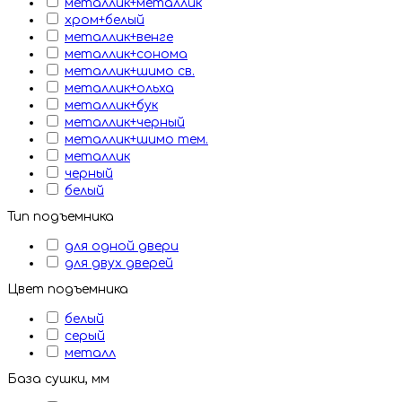
металлик+металлик
хром+белый
металлик+венге
металлик+сонома
металлик+шимо св.
металлик+ольха
металлик+бук
металлик+черный
металлик+шимо тем.
металлик
черный
белый
Тип подъемника
для одной двери
для двух дверей
Цвет подъемника
белый
серый
металл
База сушки, мм