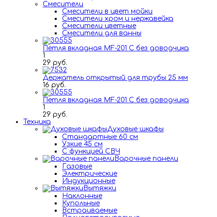
Смесители
Смесители в цвет мойки
Смесители хром и нержавейка
Смесители цветные
Смесители для ванны
Петля вкладная MF-201 C без доводчика
1
29 руб.
Держатель открытый для трубы 25 мм
16 руб.
Петля вкладная MF-201 C без доводчика
1
29 руб.
Техника
Духовые шкафы
Стандартные 60 см
Узкие 45 см
С функцией СВЧ
Варочные панели
Газовые
Электрические
Индукционные
Вытяжки
Наклонные
Купольные
Встраиваемые