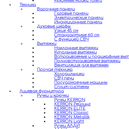
Кухонные мойки Tolero
Техника
Варочные панели
Газовые панели
Электрические панели
Индукционные панели
Духовые шкафы
Узкие 45 см
Стандартные 60 см
С функцией СВЧ
Вытяжки
Наклонные вытяжки
Купольные вытяжки
Встраиваемые и подшкафные вы
Полновстраиваемые вытяжки
Вентиляция для вытяжек
Прочая техника
Холодильники
СВЧ печи
Посудомоечные машины
Сплит-системы
Лицевая фурнитура
Ручки и крючки
Ручки KERRON
KERRON Рейлинг
KERRON ELITE
KERRON Classic
KERRON Metallik
KERRON Light
Ручки АЛДИ