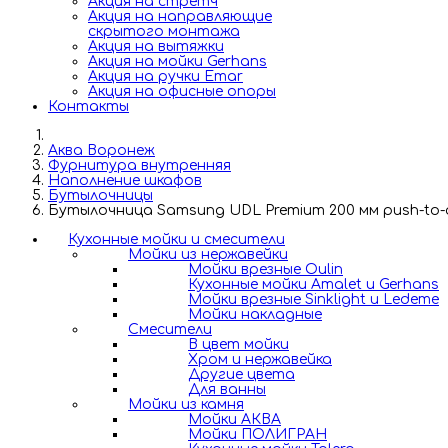
Акция на стретч
Акция на направляющие
скрытого монтажа
Акция на вытяжки
Акция на мойки Gerhans
Акция на ручки Emar
Акция на офисные опоры
Контакты
Аква Воронеж
Фурнитура внутренняя
Наполнение шкафов
Бутылочницы
Бутылочница Samsung UDL Premium 200 мм push-to-o
Кухонные мойки и смесители
Мойки из нержавейки
Мойки врезные Oulin
Кухонные мойки Amalet и Gerhans
Мойки врезные Sinklight и Ledeme
Мойки накладные
Смесители
В цвет мойки
Хром и нержавейка
Другие цвета
Для ванны
Мойки из камня
Мойки АКВА
Мойки ПОЛИГРАН