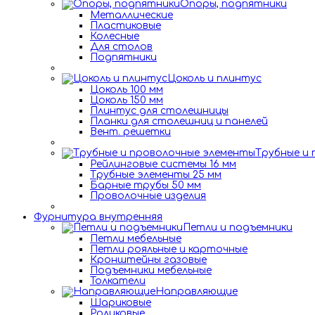
Опоры, подпятники
Металлические
Пластиковые
Колесные
Для столов
Подпятники
Цоколь и плинтус
Цоколь 100 мм
Цоколь 150 мм
Плинтус для столешницы
Планки для столешниц и панелей
Вент. решетки
Трубные и
Рейлинговые системы 16 мм
Трубные элементы 25 мм
Барные трубы 50 мм
Проволочные изделия
Фурнитура внутренняя
Петли и подъемники
Петли мебельные
Петли рояльные и карточные
Кронштейны газовые
Подъемники мебельные
Толкатели
Направляющие
Шариковые
Роликовые