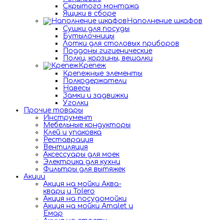
Скрытого монтажа
Ящики в сборе
Наполнение шкафов
Сушки для посуды
Бутылочницы
Лотки для столовых приборов
Поддоны гигиенические
Полки, корзины, вешалки
Крепеж
Крепежные элементы
Полкодержатели
Навесы
Замки и задвижки
Уголки
Прочие товары
Инструмент
Мебельные кондукторы
Клей и упаковка
Реставрация
Вентиляция
Аксессуары для моек
Электрика для кухни
Фильтры для вытяжек
Акции
Акция на мойки Аква-
кварц и Tolero
Акция на посудомойки
Акция на мойки Amalet и
Емар