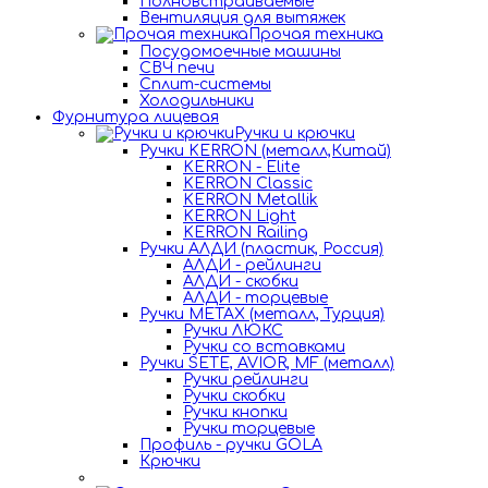
Полновстраиваемые
Вентиляция для вытяжек
Прочая техника
Посудомоечные машины
СВЧ печи
Сплит-системы
Холодильники
Фурнитура лицевая
Ручки и крючки
Ручки KERRON (металл,Китай)
KERRON - Elite
KERRON Classic
KERRON Metallik
KERRON Light
KERRON Railing
Ручки АЛДИ (пластик, Россия)
АЛДИ - рейлинги
АЛДИ - скобки
АЛДИ - торцевые
Ручки METAX (металл, Турция)
Ручки ЛЮКС
Ручки со вставками
Ручки SETE, AVIOR, MF (металл)
Ручки рейлинги
Ручки скобки
Ручки кнопки
Ручки торцевые
Профиль - ручки GOLA
Крючки