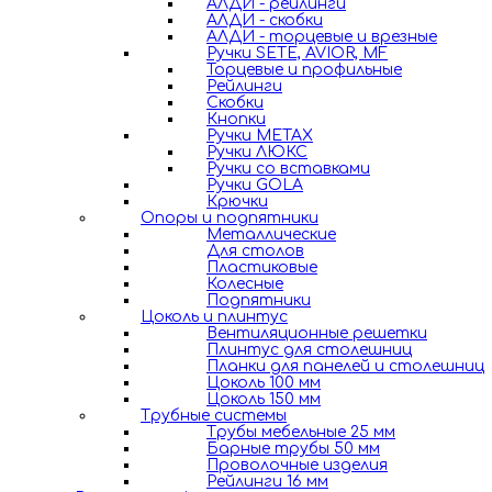
АЛДИ - рейлинги
АЛДИ - скобки
АЛДИ - торцевые и врезные
Ручки SETE, AVIOR, MF
Торцевые и профильные
Рейлинги
Скобки
Кнопки
Ручки METAX
Ручки ЛЮКС
Ручки со вставками
Ручки GOLA
Крючки
Опоры и подпятники
Металлические
Для столов
Пластиковые
Колесные
Подпятники
Цоколь и плинтус
Вентиляционные решетки
Плинтус для столешниц
Планки для панелей и столешниц
Цоколь 100 мм
Цоколь 150 мм
Трубные системы
Трубы мебельные 25 мм
Барные трубы 50 мм
Проволочные изделия
Рейлинги 16 мм