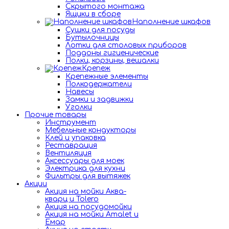
Скрытого монтажа
Ящики в сборе
Наполнение шкафов
Сушки для посуды
Бутылочницы
Лотки для столовых приборов
Поддоны гигиенические
Полки, корзины, вешалки
Крепеж
Крепежные элементы
Полкодержатели
Навесы
Замки и задвижки
Уголки
Прочие товары
Инструмент
Мебельные кондукторы
Клей и упаковка
Реставрация
Вентиляция
Аксессуары для моек
Электрика для кухни
Фильтры для вытяжек
Акции
Акция на мойки Аква-
кварц и Tolero
Акция на посудомойки
Акция на мойки Amalet и
Емар