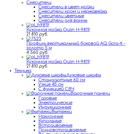
Смесители
Смесители в цвет мойки
Смесители хром и нержавейка
Смесители цветные
Смесители для ванны
Кухонная мойка Oulin H-9819
21 810 руб.
Профиль вертикальный боковой AQ Gola-X -
золото 5 м
4 560 руб.
Кухонная мойка Oulin H-9819
21 810 руб.
Техника
Духовые шкафы
Стандартные 60 см
Узкие 45 см
С функцией СВЧ
Варочные панели
Газовые
Электрические
Индукционные
Вытяжки
Наклонные
Купольные
Встраиваемые
Полновстраиваемые