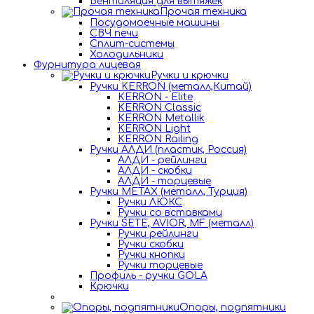
Вентиляция для вытяжек
Прочая техника
Посудомоечные машины
СВЧ печи
Сплит-системы
Холодильники
Фурнитура лицевая
Ручки и крючки
Ручки KERRON (металл,Китай)
KERRON - Elite
KERRON Classic
KERRON Metallik
KERRON Light
KERRON Railing
Ручки АЛДИ (пластик, Россия)
АЛДИ - рейлинги
АЛДИ - скобки
АЛДИ - торцевые
Ручки METAX (металл, Турция)
Ручки ЛЮКС
Ручки со вставками
Ручки SETE, AVIOR, MF (металл)
Ручки рейлинги
Ручки скобки
Ручки кнопки
Ручки торцевые
Профиль - ручки GOLA
Крючки
Опоры, подпятники