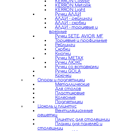
KERRON Classic
KERRON Metallik
KERRON Light
Ручки АЛДИ
АЛДИ - рейлинги
АЛДИ - скобки
АЛДИ - торцевые и
врезные
Ручки SETE, AVIOR, MF
Торцевые и профильные
Рейлинги
Скобки
Кнопки
Ручки METAX
Ручки ЛЮКС
Ручки со вставками
Ручки GOLA
Крючки
Опоры и подпятники
Металлические
Для столов
Пластиковые
Колесные
Подпятники
Цоколь и плинтус
Вентиляционные
решетки
Плинтус для столешниц
Планки для панелей и
столешниц