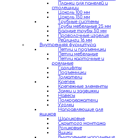
Планки для панелей и
столешниц
Цоколь 100 мм
Цоколь 150 мм
Трубные системы
Трубы мебельные 25 мм
Барные трубы 50 мм
Проволочные изделия
Рейлинги 16 мм
Внутренняя фурнитура
Петли и подъемники
Петли мебельные
Петли карточные и
рояльные
Газлифты
Подъемники
Толкатели
Крепеж
Крепежные элементы
Замки и задвижки
Навесы
Полкодержатели
Уголки
Направляющие для
ящиков
Шариковые
Скрытого монтажа
Роликовые
Ящики
Внутреннее наполнение