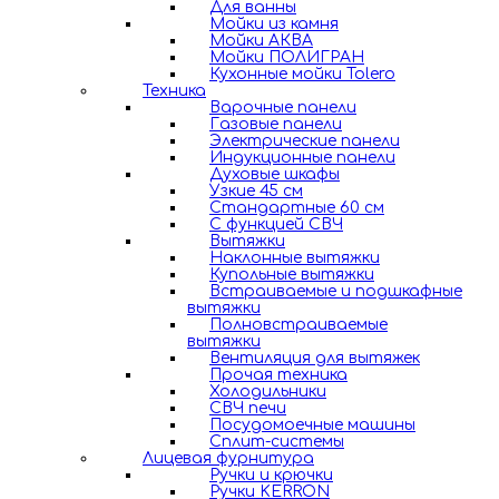
Для ванны
Мойки из камня
Мойки АКВА
Мойки ПОЛИГРАН
Кухонные мойки Tolero
Техника
Варочные панели
Газовые панели
Электрические панели
Индукционные панели
Духовые шкафы
Узкие 45 см
Стандартные 60 см
С функцией СВЧ
Вытяжки
Наклонные вытяжки
Купольные вытяжки
Встраиваемые и подшкафные
вытяжки
Полновстраиваемые
вытяжки
Вентиляция для вытяжек
Прочая техника
Холодильники
СВЧ печи
Посудомоечные машины
Сплит-системы
Лицевая фурнитура
Ручки и крючки
Ручки KERRON