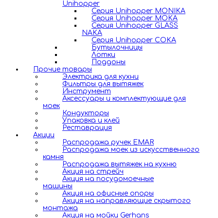
Unihopper
Серия Unihopper MONIKA
Серия Unihopper MOKA
Серия Unihopper GLASS
NAKA
Серия Unihopper COKA
Бутылочницы
Лотки
Поддоны
Прочие товары
Электрика для кухни
Фильтры для вытяжек
Инструмент
Аксессуары и комплектующие для
моек
Кондукторы
Упаковка и клей
Реставрация
Акции
Распродажа ручек EMAR
Распродажа моек из искусственного
камня
Распродажа вытяжек на кухню
Акция на стрейч
Акция на посудомоечные
машины
Акция на офисные опоры
Акция на направляющие скрытого
монтажа
Акция на мойки Gerhans