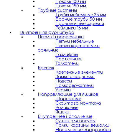
Цоколь 100 мм
Цоколь 150 мм
Трубные системы
Трубы мебельные 25 мм
Барные трубы 50 мм
Проволочные изделия
Рейлинги 16 мм
Внутренняя фурнитура
Петли и подъемники
Петли мебельные
Петли карточные и
рояльные
Газлифты
Подъемники
Толкатели
Крепеж
Крепежные элементы
Замки и задвижки
Навесы
Полкодержатели
Уголки
Направляющие для ящиков
Шариковые
Скрытого монтажа
Роликовые
Ящики
Внутреннее наполнение
Сушки для посуды
Полки, корзины, вешалки
Наполнение гардеробов