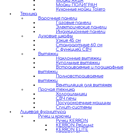
Мойки АКВА
Мойки ПОЛИГРАН
Кухонные мойки Tolero
Техника
Варочные панели
Газовые панели
Электрические панели
Индукционные панели
Духовые шкафы
Узкие 45 см
Стандартные 60 см
С функцией СВЧ
Вытяжки
Наклонные вытяжки
Купольные вытяжки
Встраиваемые и подшкафные
вытяжки
Полновстраиваемые
вытяжки
Вентиляция для вытяжек
Прочая техника
Холодильники
СВЧ печи
Посудомоечные машины
Сплит-системы
Лицевая фурнитура
Ручки и крючки
Ручки KERRON
KERRON Рейлинг
KERRON ELITE