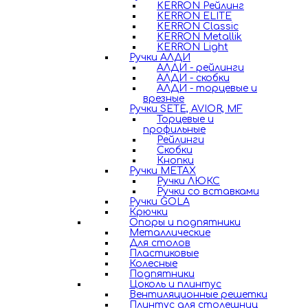
KERRON Рейлинг
KERRON ELITE
KERRON Classic
KERRON Metallik
KERRON Light
Ручки АЛДИ
АЛДИ - рейлинги
АЛДИ - скобки
АЛДИ - торцевые и
врезные
Ручки SETE, AVIOR, MF
Торцевые и
профильные
Рейлинги
Скобки
Кнопки
Ручки METAX
Ручки ЛЮКС
Ручки со вставками
Ручки GOLA
Крючки
Опоры и подпятники
Металлические
Для столов
Пластиковые
Колесные
Подпятники
Цоколь и плинтус
Вентиляционные решетки
Плинтус для столешниц