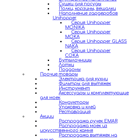
Сушки для посуды
Полки, корзины, вешалки
Наполнение гардеробов
Unihopper
Серия Unihopper
MONIKA
Серия Unihopper
MOKA
Серия Unihopper GLASS
NAKA
Серия Unihopper
COKA
Бутылочницы
Лотки
Поддоны
Прочие товары
Электрика для кухни
Фильтры для вытяжек
Инструмент
Аксессуары и комплектующие
для моек
Кондукторы
Упаковка и клей
Реставрация
Акции
Распродажа ручек EMAR
Распродажа моек из
искусственного камня
Распродажа вытяжек на
кухню