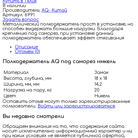
Купить в 1 клик
В наличии
Производитель:
AQ- Китай
Артикул: 6991
Задать вопрос
Металлический полкодержатель прост в установке, но
способен выдержать большие нагрузки. Благодаря
креплению под саморез, при установке данный
полкодержатель обеспечивает эффект стягивания
Описание
Отзывы (0)
Полкодержатель AQ под саморез нмкель
Материал
Замак
Высота, глубина, мм
18 х 18
Ширина, мм, мм
14,2
Нагрузка на пару, кг
20
Цвет
Никель
Оставить отзыв могут только зарегистрированные
пользователи.
Войти или зарегистрироваться
.
Вы недавно смотрели
Обращаем внимание на то, что содержание сайта
носит исключительно информационный характер и ни
при каких условиях не является публичной офертой,