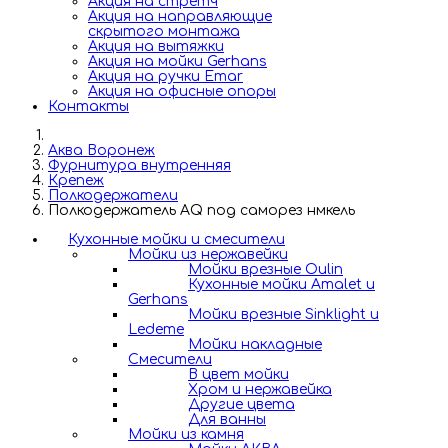
Акция на стретч
Акция на направляющие
скрытого монтажа
Акция на вытяжки
Акция на мойки Gerhans
Акция на ручки Emar
Акция на офисные опоры
Контакты
Аква Воронеж
Фурнитура внутренняя
Крепеж
Полкодержатели
Полкодержатель AQ под саморез нмкель
Кухонные мойки и смесители
Мойки из нержавейки
Мойки врезные Oulin
Кухонные мойки Amalet и
Gerhans
Мойки врезные Sinklight и
Ledeme
Мойки накладные
Смесители
В цвет мойки
Хром и нержавейка
Другие цвета
Для ванны
Мойки из камня