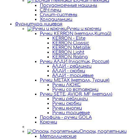
Прочая техника
Посудомоечные машины
СВЧ печи
Сплит-системы
Холодильники
Фурнитура лицевая
Ручки и крючки
Ручки KERRON (металл,Китай)
KERRON - Elite
KERRON Classic
KERRON Metallik
KERRON Light
KERRON Railing
Ручки АЛДИ (пластик, Россия)
АЛДИ - рейлинги
АЛДИ - скобки
АЛДИ - торцевые
Ручки METAX (металл, Турция)
Ручки ЛЮКС
Ручки со вставками
Ручки SETE, AVIOR, MF (металл)
Ручки рейлинги
Ручки скобки
Ручки кнопки
Ручки торцевые
Профиль - ручки GOLA
Крючки
Опоры, подпятники
Металлические