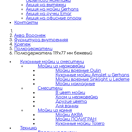
скрытого монтажа
Акция на вытяжки
Акция на мойки Gerhans
Акция на ручки Emar
Акция на офисные опоры
Контакты
Аква Воронеж
Фурнитура внутренняя
Крепеж
Полкодержатели
Полкодержатель 119х77 мм бежевый
Кухонные мойки и смесители
Мойки из нержавейки
Мойки врезные Oulin
Кухонные мойки Amalet и Gerhans
Мойки врезные Sinklight и Ledeme
Мойки накладные
Смесители
В цвет мойки
Хром и нержавейка
Другие цвета
Для ванны
Мойки из камня
Мойки АКВА
Мойки ПОЛИГРАН
Кухонные мойки Tolero
Техника