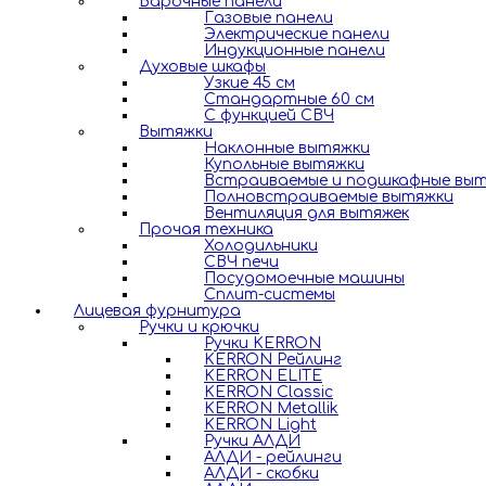
Варочные панели
Газовые панели
Электрические панели
Индукционные панели
Духовые шкафы
Узкие 45 см
Стандартные 60 см
С функцией СВЧ
Вытяжки
Наклонные вытяжки
Купольные вытяжки
Встраиваемые и подшкафные вы
Полновстраиваемые вытяжки
Вентиляция для вытяжек
Прочая техника
Холодильники
СВЧ печи
Посудомоечные машины
Сплит-системы
Лицевая фурнитура
Ручки и крючки
Ручки KERRON
KERRON Рейлинг
KERRON ELITE
KERRON Classic
KERRON Metallik
KERRON Light
Ручки АЛДИ
АЛДИ - рейлинги
АЛДИ - скобки