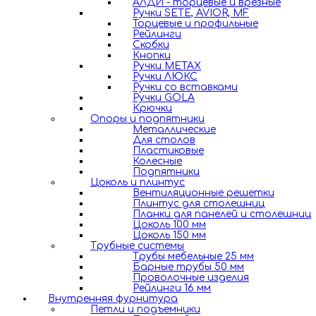
АЛДИ - торцевые и врезные
Ручки SETE, AVIOR, MF
Торцевые и профильные
Рейлинги
Скобки
Кнопки
Ручки METAX
Ручки ЛЮКС
Ручки со вставками
Ручки GOLA
Крючки
Опоры и подпятники
Металлические
Для столов
Пластиковые
Колесные
Подпятники
Цоколь и плинтус
Вентиляционные решетки
Плинтус для столешниц
Планки для панелей и столешниц
Цоколь 100 мм
Цоколь 150 мм
Трубные системы
Трубы мебельные 25 мм
Барные трубы 50 мм
Проволочные изделия
Рейлинги 16 мм
Внутренняя фурнитура
Петли и подъемники