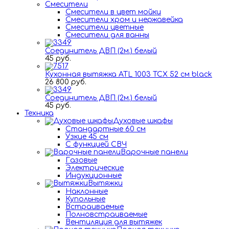
Смесители
Смесители в цвет мойки
Смесители хром и нержавейка
Смесители цветные
Смесители для ванны
Соединитель ДВП (2м.) белый
45 руб.
Кухонная вытяжка ATL 1003 TCX 52 см black
26 800 руб.
Соединитель ДВП (2м.) белый
45 руб.
Техника
Духовые шкафы
Стандартные 60 см
Узкие 45 см
С функцией СВЧ
Варочные панели
Газовые
Электрические
Индукционные
Вытяжки
Наклонные
Купольные
Встраиваемые
Полновстраиваемые
Вентиляция для вытяжек