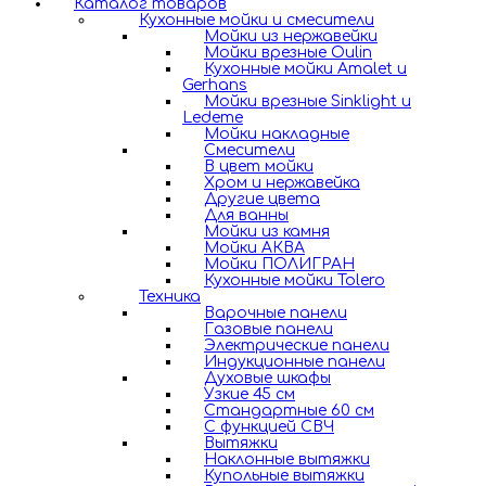
Каталог товаров
Кухонные мойки и смесители
Мойки из нержавейки
Мойки врезные Oulin
Кухонные мойки Amalet и
Gerhans
Мойки врезные Sinklight и
Ledeme
Мойки накладные
Смесители
В цвет мойки
Хром и нержавейка
Другие цвета
Для ванны
Мойки из камня
Мойки АКВА
Мойки ПОЛИГРАН
Кухонные мойки Tolero
Техника
Варочные панели
Газовые панели
Электрические панели
Индукционные панели
Духовые шкафы
Узкие 45 см
Стандартные 60 см
С функцией СВЧ
Вытяжки
Наклонные вытяжки
Купольные вытяжки