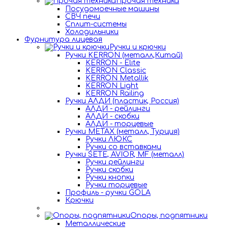
Прочая техника
Посудомоечные машины
СВЧ печи
Сплит-системы
Холодильники
Фурнитура лицевая
Ручки и крючки
Ручки KERRON (металл,Китай)
KERRON - Elite
KERRON Classic
KERRON Metallik
KERRON Light
KERRON Railing
Ручки АЛДИ (пластик, Россия)
АЛДИ - рейлинги
АЛДИ - скобки
АЛДИ - торцевые
Ручки METAX (металл, Турция)
Ручки ЛЮКС
Ручки со вставками
Ручки SETE, AVIOR, MF (металл)
Ручки рейлинги
Ручки скобки
Ручки кнопки
Ручки торцевые
Профиль - ручки GOLA
Крючки
Опоры, подпятники
Металлические