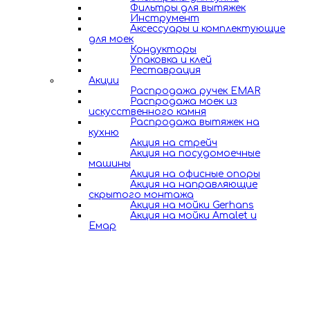
Фильтры для вытяжек
Инструмент
Аксессуары и комплектующие
для моек
Кондукторы
Упаковка и клей
Реставрация
Акции
Распродажа ручек EMAR
Распродажа моек из
искусственного камня
Распродажа вытяжек на
кухню
Акция на стрейч
Акция на посудомоечные
машины
Акция на офисные опоры
Акция на направляющие
скрытого монтажа
Акция на мойки Gerhans
Акция на мойки Amalet и
Емар