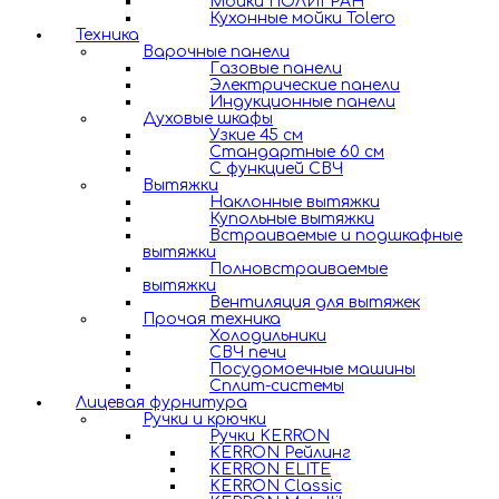
Мойки ПОЛИГРАН
Кухонные мойки Tolero
Техника
Варочные панели
Газовые панели
Электрические панели
Индукционные панели
Духовые шкафы
Узкие 45 см
Стандартные 60 см
С функцией СВЧ
Вытяжки
Наклонные вытяжки
Купольные вытяжки
Встраиваемые и подшкафные
вытяжки
Полновстраиваемые
вытяжки
Вентиляция для вытяжек
Прочая техника
Холодильники
СВЧ печи
Посудомоечные машины
Сплит-системы
Лицевая фурнитура
Ручки и крючки
Ручки KERRON
KERRON Рейлинг
KERRON ELITE
KERRON Classic