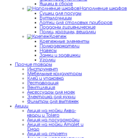
Ящики в сборе
Наполнение шкафов
Сушки для посуды
Бутылочницы
Лотки для столовых приборов
Поддоны гигиенические
Полки, корзины, вешалки
Крепеж
Крепежные элементы
Полкодержатели
Навесы
Замки и задвижки
Уголки
Прочие товары
Инструмент
Мебельные кондукторы
Клей и упаковка
Реставрация
Вентиляция
Аксессуары для моек
Электрика для кухни
Фильтры для вытяжек
Акции
Акция на мойки Аква-
кварц и Tolero
Акция на посудомойки
Акция на мойки Amalet и
Емар
Акция на стретч