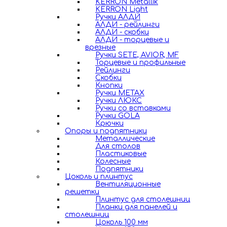
KERRON Metallik
KERRON Light
Ручки АЛДИ
АЛДИ - рейлинги
АЛДИ - скобки
АЛДИ - торцевые и
врезные
Ручки SETE, AVIOR, MF
Торцевые и профильные
Рейлинги
Скобки
Кнопки
Ручки METAX
Ручки ЛЮКС
Ручки со вставками
Ручки GOLA
Крючки
Опоры и подпятники
Металлические
Для столов
Пластиковые
Колесные
Подпятники
Цоколь и плинтус
Вентиляционные
решетки
Плинтус для столешниц
Планки для панелей и
столешниц
Цоколь 100 мм