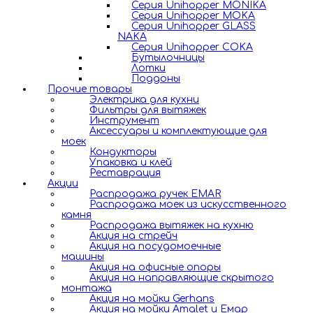
Серия Unihopper MONIKA
Серия Unihopper MOKA
Серия Unihopper GLASS
NAKA
Серия Unihopper COKA
Бутылочницы
Лотки
Поддоны
Прочие товары
Электрика для кухни
Фильтры для вытяжек
Инструмент
Аксессуары и комплектующие для
моек
Кондукторы
Упаковка и клей
Реставрация
Акции
Распродажа ручек EMAR
Распродажа моек из искусственного
камня
Распродажа вытяжек на кухню
Акция на стрейч
Акция на посудомоечные
машины
Акция на офисные опоры
Акция на направляющие скрытого
монтажа
Акция на мойки Gerhans
Акция на мойки Amalet и Емар