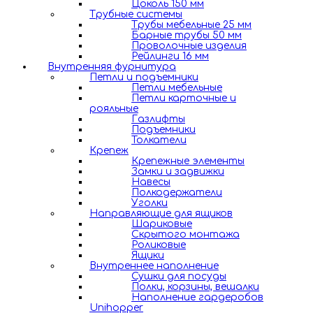
Цоколь 150 мм
Трубные системы
Трубы мебельные 25 мм
Барные трубы 50 мм
Проволочные изделия
Рейлинги 16 мм
Внутренняя фурнитура
Петли и подъемники
Петли мебельные
Петли карточные и
рояльные
Газлифты
Подъемники
Толкатели
Крепеж
Крепежные элементы
Замки и задвижки
Навесы
Полкодержатели
Уголки
Направляющие для ящиков
Шариковые
Скрытого монтажа
Роликовые
Ящики
Внутреннее наполнение
Сушки для посуды
Полки, корзины, вешалки
Наполнение гардеробов
Unihopper