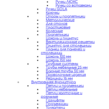
Ручки ЛЮКС
Ручки со вставками
Ручки GOLA
Крючки
Опоры и подпятники
Металлические
Для столов
Пластиковые
Колесные
Подпятники
Цоколь и плинтус
Вентиляционные решетки
Плинтус для столешниц
Планки для панелей и
столешниц
Цоколь 100 мм
Цоколь 150 мм
Трубные системы
Трубы мебельные 25 мм
Барные трубы 50 мм
Проволочные изделия
Рейлинги 16 мм
Внутренняя фурнитура
Петли и подъемники
Петли мебельные
Петли карточные и
рояльные
Газлифты
Подъемники
Толкатели