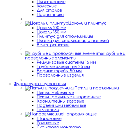
Пластиковые
Колесные
Для столов
Подпятники
Цоколь и плинтус
Цоколь 100 мм
Цоколь 150 мм
Плинтус для столешницы
Планки для столешниц и панелей
Вент. решетки
Трубные и
проволочные элементы
Рейлинговые системы 16 мм
Трубные элементы 25 мм
Барные трубы 50 мм
Проволочные изделия
Фурнитура внутренняя
Петли и подъемники
Петли мебельные
Петли рояльные и карточные
Кронштейны газовые
Подъемники мебельные
Толкатели
Направляющие
Шариковые
Роликовые
Скрытого монтажа