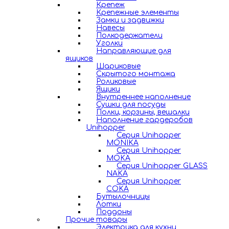
Крепеж
Крепежные элементы
Замки и задвижки
Навесы
Полкодержатели
Уголки
Направляющие для
ящиков
Шариковые
Скрытого монтажа
Роликовые
Ящики
Внутреннее наполнение
Сушки для посуды
Полки, корзины, вешалки
Наполнение гардеробов
Unihopper
Серия Unihopper
MONIKA
Серия Unihopper
MOKA
Серия Unihopper GLASS
NAKA
Серия Unihopper
COKA
Бутылочницы
Лотки
Поддоны
Прочие товары
Электрика для кухни