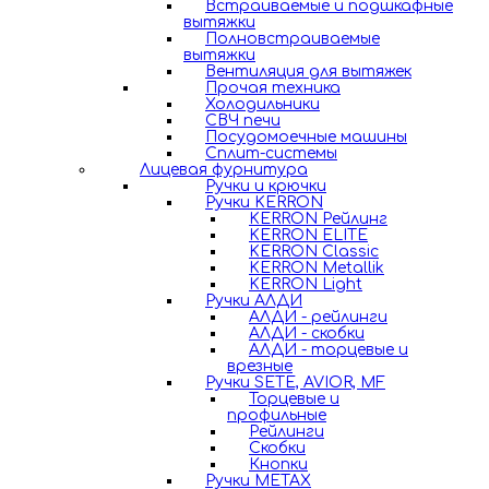
Встраиваемые и подшкафные
вытяжки
Полновстраиваемые
вытяжки
Вентиляция для вытяжек
Прочая техника
Холодильники
СВЧ печи
Посудомоечные машины
Сплит-системы
Лицевая фурнитура
Ручки и крючки
Ручки KERRON
KERRON Рейлинг
KERRON ELITE
KERRON Classic
KERRON Metallik
KERRON Light
Ручки АЛДИ
АЛДИ - рейлинги
АЛДИ - скобки
АЛДИ - торцевые и
врезные
Ручки SETE, AVIOR, MF
Торцевые и
профильные
Рейлинги
Скобки
Кнопки
Ручки METAX