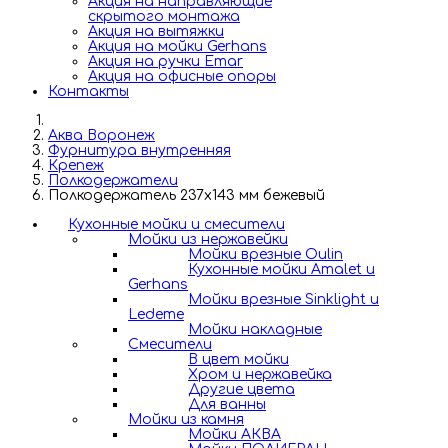
Акция на направляющие
скрытого монтажа
Акция на вытяжки
Акция на мойки Gerhans
Акция на ручки Emar
Акция на офисные опоры
Контакты
Аква Воронеж
Фурнитура внутренняя
Крепеж
Полкодержатели
Полкодержатель 237х143 мм бежевый
Кухонные мойки и смесители
Мойки из нержавейки
Мойки врезные Oulin
Кухонные мойки Amalet и
Gerhans
Мойки врезные Sinklight и
Ledeme
Мойки накладные
Смесители
В цвет мойки
Хром и нержавейка
Другие цвета
Для ванны
Мойки из камня
Мойки АКВА