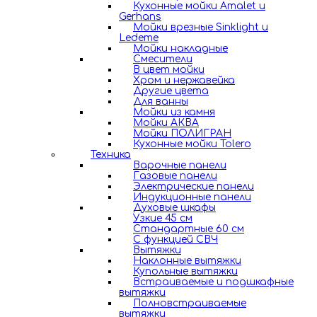
Кухонные мойки Amalet и
Gerhans
Мойки врезные Sinklight и
Ledeme
Мойки накладные
Смесители
В цвет мойки
Хром и нержавейка
Другие цвета
Для ванны
Мойки из камня
Мойки АКВА
Мойки ПОЛИГРАН
Кухонные мойки Tolero
Техника
Варочные панели
Газовые панели
Электрические панели
Индукционные панели
Духовые шкафы
Узкие 45 см
Стандартные 60 см
С функцией СВЧ
Вытяжки
Наклонные вытяжки
Купольные вытяжки
Встраиваемые и подшкафные
вытяжки
Полновстраиваемые
вытяжки