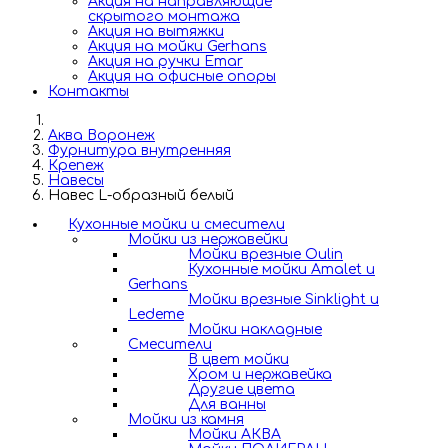
Акция на направляющие
скрытого монтажа
Акция на вытяжки
Акция на мойки Gerhans
Акция на ручки Emar
Акция на офисные опоры
Контакты
Аква Воронеж
Фурнитура внутренняя
Крепеж
Навесы
Навес L-образный белый
Кухонные мойки и смесители
Мойки из нержавейки
Мойки врезные Oulin
Кухонные мойки Amalet и
Gerhans
Мойки врезные Sinklight и
Ledeme
Мойки накладные
Смесители
В цвет мойки
Хром и нержавейка
Другие цвета
Для ванны
Мойки из камня
Мойки АКВА