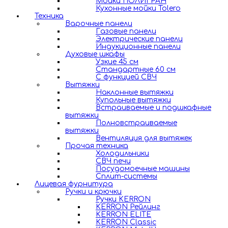
Мойки ПОЛИГРАН
Кухонные мойки Tolero
Техника
Варочные панели
Газовые панели
Электрические панели
Индукционные панели
Духовые шкафы
Узкие 45 см
Стандартные 60 см
С функцией СВЧ
Вытяжки
Наклонные вытяжки
Купольные вытяжки
Встраиваемые и подшкафные
вытяжки
Полновстраиваемые
вытяжки
Вентиляция для вытяжек
Прочая техника
Холодильники
СВЧ печи
Посудомоечные машины
Сплит-системы
Лицевая фурнитура
Ручки и крючки
Ручки KERRON
KERRON Рейлинг
KERRON ELITE
KERRON Classic