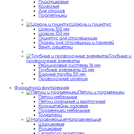
Пластиковые
Колесные
Для столов
Подпятники
Цоколь и плинтус
Цоколь 100 мм
Цоколь 150 мм
Плинтус для столешницы
Планки для столешниц и панелей
Вент. решетки
Трубные и
проволочные элементы
Рейлинговые системы 16 мм
Трубные элементы 25 мм
Барные трубы 50 мм
Проволочные изделия
Фурнитура внутренняя
Петли и подъемники
Петли мебельные
Петли рояльные и карточные
Кронштейны газовые
Подъемники мебельные
Толкатели
Направляющие
Шариковые
Роликовые
Скрытого монтажа