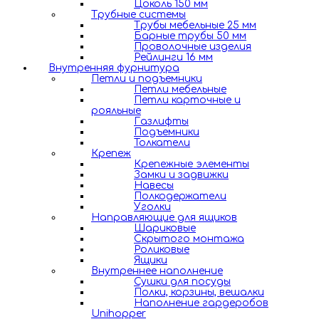
Цоколь 150 мм
Трубные системы
Трубы мебельные 25 мм
Барные трубы 50 мм
Проволочные изделия
Рейлинги 16 мм
Внутренняя фурнитура
Петли и подъемники
Петли мебельные
Петли карточные и
рояльные
Газлифты
Подъемники
Толкатели
Крепеж
Крепежные элементы
Замки и задвижки
Навесы
Полкодержатели
Уголки
Направляющие для ящиков
Шариковые
Скрытого монтажа
Роликовые
Ящики
Внутреннее наполнение
Сушки для посуды
Полки, корзины, вешалки
Наполнение гардеробов
Unihopper