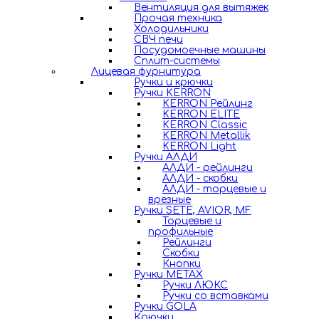
Вентиляция для вытяжек
Прочая техника
Холодильники
СВЧ печи
Посудомоечные машины
Сплит-системы
Лицевая фурнитура
Ручки и крючки
Ручки KERRON
KERRON Рейлинг
KERRON ELITE
KERRON Classic
KERRON Metallik
KERRON Light
Ручки АЛДИ
АЛДИ - рейлинги
АЛДИ - скобки
АЛДИ - торцевые и
врезные
Ручки SETE, AVIOR, MF
Торцевые и
профильные
Рейлинги
Скобки
Кнопки
Ручки METAX
Ручки ЛЮКС
Ручки со вставками
Ручки GOLA
Крючки