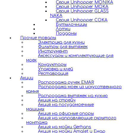
Серия Unihopper MONIKA
Серия Unihopper MOKA
Серия Unihopper GLASS
NAKA
Серия Unihopper COKA
Бутылочницы
Лотки
Поддоны
Прочие товары
Электрика для кухни
Фильтры для вытяжек
Инструмент
Аксессуары и комплектующие для
моек
Кондукторы
Упаковка и клей
Реставрация
Акции
Распродажа ручек EMAR
Распродажа моек из искусственного
камня
Распродажа вытяжек на кухню
Акция на стрейч
Акция на посудомоечные
машины
Акция на офисные опоры
Акция на направляющие скрытого
монтажа
Акция на мойки Gerhans
Акция на мойки Amalet и Емар