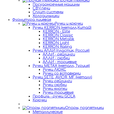
Прочая техника
Посудомоечные машины
СВЧ печи
Сплит-системы
Холодильники
Фурнитура лицевая
Ручки и крючки
Ручки KERRON (металл,Китай)
KERRON - Elite
KERRON Classic
KERRON Metallik
KERRON Light
KERRON Railing
Ручки АЛДИ (пластик, Россия)
АЛДИ - рейлинги
АЛДИ - скобки
АЛДИ - торцевые
Ручки METAX (металл, Турция)
Ручки ЛЮКС
Ручки со вставками
Ручки SETE, AVIOR, MF (металл)
Ручки рейлинги
Ручки скобки
Ручки кнопки
Ручки торцевые
Профиль - ручки GOLA
Крючки
Опоры, подпятники
Металлические