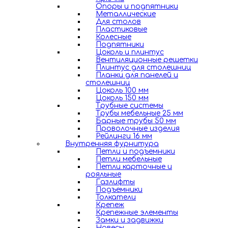
Опоры и подпятники
Металлические
Для столов
Пластиковые
Колесные
Подпятники
Цоколь и плинтус
Вентиляционные решетки
Плинтус для столешниц
Планки для панелей и
столешниц
Цоколь 100 мм
Цоколь 150 мм
Трубные системы
Трубы мебельные 25 мм
Барные трубы 50 мм
Проволочные изделия
Рейлинги 16 мм
Внутренняя фурнитура
Петли и подъемники
Петли мебельные
Петли карточные и
рояльные
Газлифты
Подъемники
Толкатели
Крепеж
Крепежные элементы
Замки и задвижки
Навесы