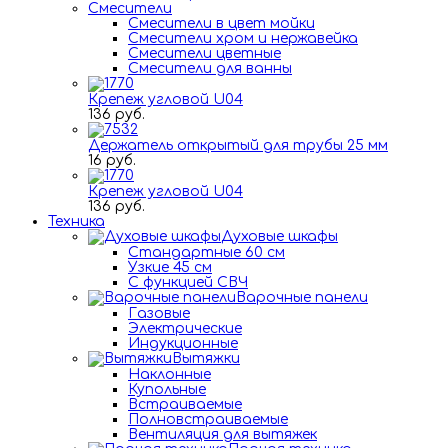
Смесители
Смесители в цвет мойки
Смесители хром и нержавейка
Смесители цветные
Смесители для ванны
Крепеж угловой U04
136 руб.
Держатель открытый для трубы 25 мм
16 руб.
Крепеж угловой U04
136 руб.
Техника
Духовые шкафы
Стандартные 60 см
Узкие 45 см
С функцией СВЧ
Варочные панели
Газовые
Электрические
Индукционные
Вытяжки
Наклонные
Купольные
Встраиваемые
Полновстраиваемые
Вентиляция для вытяжек