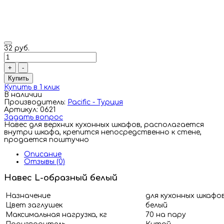
32 руб.
+
-
Купить
Купить в 1 клик
В наличии
Производитель:
Pacific - Турция
Артикул: 0621
Задать вопрос
Навес для верхних кухонных шкафов, располагается
внутри шкафа, крепится непосредственно к стене,
продается поштучно
Описание
Отзывы (0)
Навес L-образный белый
Назначение
для кухонных шкафо
Цвет заглушек
белый
Максимальная нагрузка, кг
70 на пару