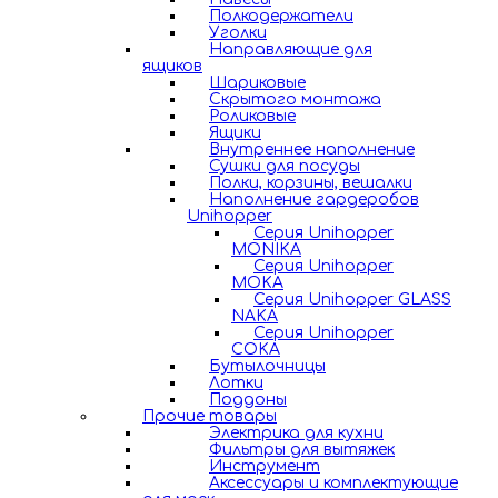
Полкодержатели
Уголки
Направляющие для
ящиков
Шариковые
Скрытого монтажа
Роликовые
Ящики
Внутреннее наполнение
Сушки для посуды
Полки, корзины, вешалки
Наполнение гардеробов
Unihopper
Серия Unihopper
MONIKA
Серия Unihopper
MOKA
Серия Unihopper GLASS
NAKA
Серия Unihopper
COKA
Бутылочницы
Лотки
Поддоны
Прочие товары
Электрика для кухни
Фильтры для вытяжек
Инструмент
Аксессуары и комплектующие