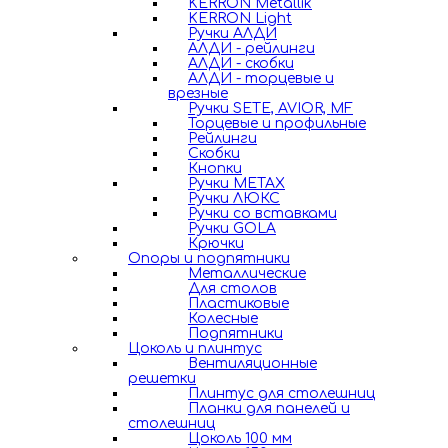
KERRON Metallik
KERRON Light
Ручки АЛДИ
АЛДИ - рейлинги
АЛДИ - скобки
АЛДИ - торцевые и
врезные
Ручки SETE, AVIOR, MF
Торцевые и профильные
Рейлинги
Скобки
Кнопки
Ручки METAX
Ручки ЛЮКС
Ручки со вставками
Ручки GOLA
Крючки
Опоры и подпятники
Металлические
Для столов
Пластиковые
Колесные
Подпятники
Цоколь и плинтус
Вентиляционные
решетки
Плинтус для столешниц
Планки для панелей и
столешниц
Цоколь 100 мм