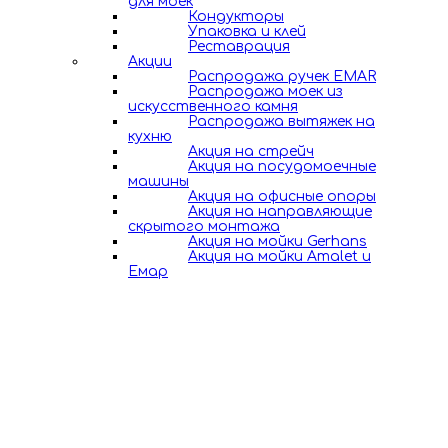
для моек
Кондукторы
Упаковка и клей
Реставрация
Акции
Распродажа ручек EMAR
Распродажа моек из
искусственного камня
Распродажа вытяжек на
кухню
Акция на стрейч
Акция на посудомоечные
машины
Акция на офисные опоры
Акция на направляющие
скрытого монтажа
Акция на мойки Gerhans
Акция на мойки Amalet и
Емар