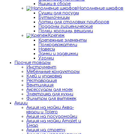
Ящики в сборе
Наполнение шкафов
Сушки для посуды
Бутылочницы
Лотки для столовых приборов
Поддоны гигиенические
Полки, корзины, вешалки
Крепеж
Крепежные элементы
Полкодержатели
Навесы
Замки и задвижки
Уголки
Прочие товары
Инструмент
Мебельные кондукторы
Клей и упаковка
Реставрация
Вентиляция
Аксессуары для моек
Электрика для кухни
Фильтры для вытяжек
Акции
Акция на мойки Аква-
кварц и Tolero
Акция на посудомойки
Акция на мойки Amalet и
Емар
Акция на стретч