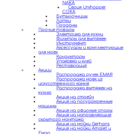
NAKA
Серия Unihopper
COKA
Бутылочницы
Лотки
Поддоны
Прочие товары
Электрика для кухни
Фильтры для вытяжек
Инструмент
Аксессуары и комплектующие
для моек
Кондукторы
Упаковка и клей
Реставрация
Акции
Распродажа ручек EMAR
Распродажа моек из
искусственного камня
Распродажа вытяжек на
кухню
Акция на стрейч
Акция на посудомоечные
машины
Акция на офисные опоры
Акция на направляющие
скрытого монтажа
Акция на мойки Gerhans
Акция на мойки Amalet и
Емар