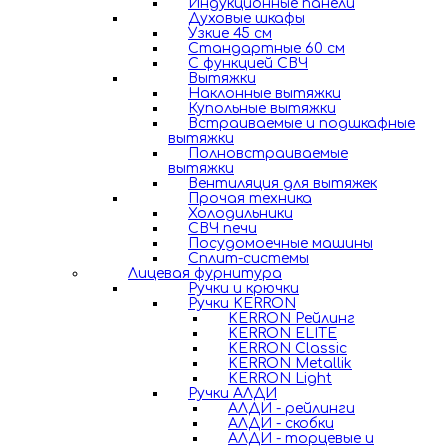
Индукционные панели
Духовые шкафы
Узкие 45 см
Стандартные 60 см
С функцией СВЧ
Вытяжки
Наклонные вытяжки
Купольные вытяжки
Встраиваемые и подшкафные
вытяжки
Полновстраиваемые
вытяжки
Вентиляция для вытяжек
Прочая техника
Холодильники
СВЧ печи
Посудомоечные машины
Сплит-системы
Лицевая фурнитура
Ручки и крючки
Ручки KERRON
KERRON Рейлинг
KERRON ELITE
KERRON Classic
KERRON Metallik
KERRON Light
Ручки АЛДИ
АЛДИ - рейлинги
АЛДИ - скобки
АЛДИ - торцевые и