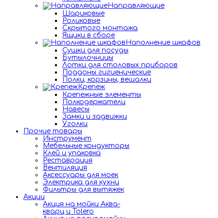
Направляющие
Шариковые
Роликовые
Скрытого монтажа
Ящики в сборе
Наполнение шкафов
Сушки для посуды
Бутылочницы
Лотки для столовых приборов
Поддоны гигиенические
Полки, корзины, вешалки
Крепеж
Крепежные элементы
Полкодержатели
Навесы
Замки и задвижки
Уголки
Прочие товары
Инструмент
Мебельные кондукторы
Клей и упаковка
Реставрация
Вентиляция
Аксессуары для моек
Электрика для кухни
Фильтры для вытяжек
Акции
Акция на мойки Аква-
кварц и Tolero