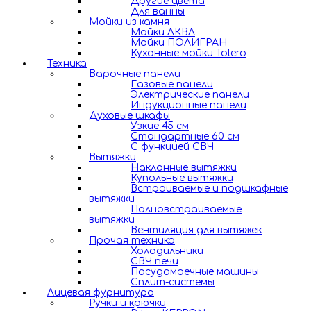
Другие цвета
Для ванны
Мойки из камня
Мойки АКВА
Мойки ПОЛИГРАН
Кухонные мойки Tolero
Техника
Варочные панели
Газовые панели
Электрические панели
Индукционные панели
Духовые шкафы
Узкие 45 см
Стандартные 60 см
С функцией СВЧ
Вытяжки
Наклонные вытяжки
Купольные вытяжки
Встраиваемые и подшкафные
вытяжки
Полновстраиваемые
вытяжки
Вентиляция для вытяжек
Прочая техника
Холодильники
СВЧ печи
Посудомоечные машины
Сплит-системы
Лицевая фурнитура
Ручки и крючки