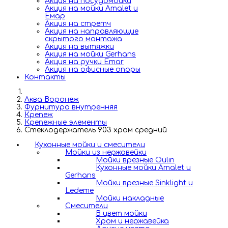
Акция на посудомойки
Акция на мойки Amalet и
Емар
Акция на стретч
Акция на направляющие
скрытого монтажа
Акция на вытяжки
Акция на мойки Gerhans
Акция на ручки Emar
Акция на офисные опоры
Контакты
Аква Воронеж
Фурнитура внутренняя
Крепеж
Крепежные элементы
Стеклодержатель 903 хром средний
Кухонные мойки и смесители
Мойки из нержавейки
Мойки врезные Oulin
Кухонные мойки Amalet и
Gerhans
Мойки врезные Sinklight и
Ledeme
Мойки накладные
Смесители
В цвет мойки
Хром и нержавейка