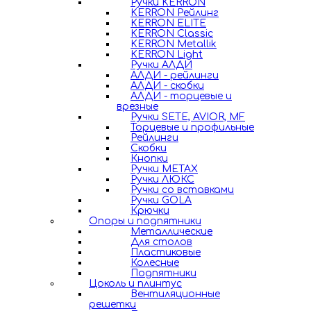
Ручки KERRON
KERRON Рейлинг
KERRON ELITE
KERRON Classic
KERRON Metallik
KERRON Light
Ручки АЛДИ
АЛДИ - рейлинги
АЛДИ - скобки
АЛДИ - торцевые и
врезные
Ручки SETE, AVIOR, MF
Торцевые и профильные
Рейлинги
Скобки
Кнопки
Ручки METAX
Ручки ЛЮКС
Ручки со вставками
Ручки GOLA
Крючки
Опоры и подпятники
Металлические
Для столов
Пластиковые
Колесные
Подпятники
Цоколь и плинтус
Вентиляционные
решетки