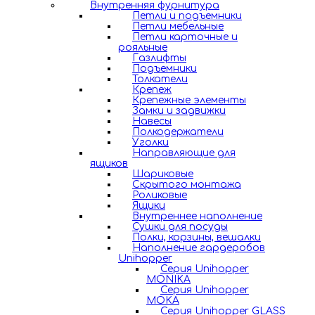
Внутренняя фурнитура
Петли и подъемники
Петли мебельные
Петли карточные и
рояльные
Газлифты
Подъемники
Толкатели
Крепеж
Крепежные элементы
Замки и задвижки
Навесы
Полкодержатели
Уголки
Направляющие для
ящиков
Шариковые
Скрытого монтажа
Роликовые
Ящики
Внутреннее наполнение
Сушки для посуды
Полки, корзины, вешалки
Наполнение гардеробов
Unihopper
Серия Unihopper
MONIKA
Серия Unihopper
MOKA
Серия Unihopper GLASS