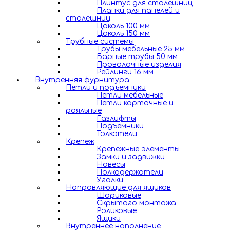
Плинтус для столешниц
Планки для панелей и
столешниц
Цоколь 100 мм
Цоколь 150 мм
Трубные системы
Трубы мебельные 25 мм
Барные трубы 50 мм
Проволочные изделия
Рейлинги 16 мм
Внутренняя фурнитура
Петли и подъемники
Петли мебельные
Петли карточные и
рояльные
Газлифты
Подъемники
Толкатели
Крепеж
Крепежные элементы
Замки и задвижки
Навесы
Полкодержатели
Уголки
Направляющие для ящиков
Шариковые
Скрытого монтажа
Роликовые
Ящики
Внутреннее наполнение