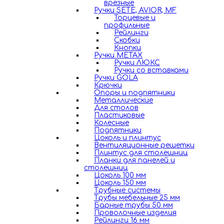
врезные
Ручки SETE, AVIOR, MF
Торцевые и
профильные
Рейлинги
Скобки
Кнопки
Ручки METAX
Ручки ЛЮКС
Ручки со вставками
Ручки GOLA
Крючки
Опоры и подпятники
Металлические
Для столов
Пластиковые
Колесные
Подпятники
Цоколь и плинтус
Вентиляционные решетки
Плинтус для столешниц
Планки для панелей и
столешниц
Цоколь 100 мм
Цоколь 150 мм
Трубные системы
Трубы мебельные 25 мм
Барные трубы 50 мм
Проволочные изделия
Рейлинги 16 мм