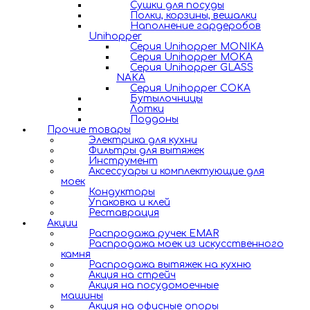
Сушки для посуды
Полки, корзины, вешалки
Наполнение гардеробов
Unihopper
Серия Unihopper MONIKA
Серия Unihopper MOKA
Серия Unihopper GLASS
NAKA
Серия Unihopper COKA
Бутылочницы
Лотки
Поддоны
Прочие товары
Электрика для кухни
Фильтры для вытяжек
Инструмент
Аксессуары и комплектующие для
моек
Кондукторы
Упаковка и клей
Реставрация
Акции
Распродажа ручек EMAR
Распродажа моек из искусственного
камня
Распродажа вытяжек на кухню
Акция на стрейч
Акция на посудомоечные
машины
Акция на офисные опоры