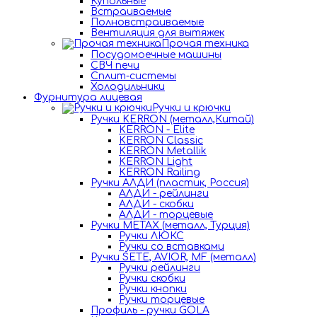
Купольные
Встраиваемые
Полновстраиваемые
Вентиляция для вытяжек
Прочая техника
Посудомоечные машины
СВЧ печи
Сплит-системы
Холодильники
Фурнитура лицевая
Ручки и крючки
Ручки KERRON (металл,Китай)
KERRON - Elite
KERRON Classic
KERRON Metallik
KERRON Light
KERRON Railing
Ручки АЛДИ (пластик, Россия)
АЛДИ - рейлинги
АЛДИ - скобки
АЛДИ - торцевые
Ручки METAX (металл, Турция)
Ручки ЛЮКС
Ручки со вставками
Ручки SETE, AVIOR, MF (металл)
Ручки рейлинги
Ручки скобки
Ручки кнопки
Ручки торцевые
Профиль - ручки GOLA