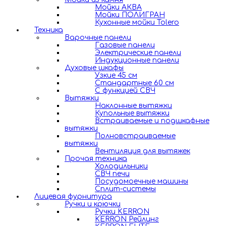
Мойки АКВА
Мойки ПОЛИГРАН
Кухонные мойки Tolero
Техника
Варочные панели
Газовые панели
Электрические панели
Индукционные панели
Духовые шкафы
Узкие 45 см
Стандартные 60 см
С функцией СВЧ
Вытяжки
Наклонные вытяжки
Купольные вытяжки
Встраиваемые и подшкафные
вытяжки
Полновстраиваемые
вытяжки
Вентиляция для вытяжек
Прочая техника
Холодильники
СВЧ печи
Посудомоечные машины
Сплит-системы
Лицевая фурнитура
Ручки и крючки
Ручки KERRON
KERRON Рейлинг