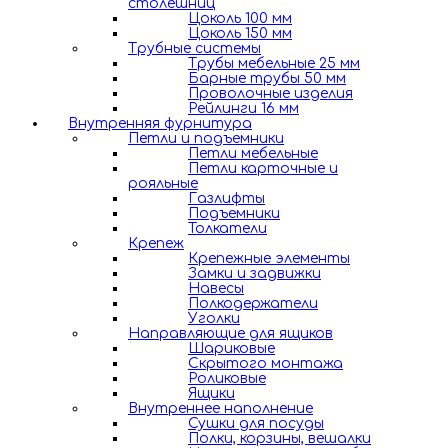
столешниц
Цоколь 100 мм
Цоколь 150 мм
Трубные системы
Трубы мебельные 25 мм
Барные трубы 50 мм
Проволочные изделия
Рейлинги 16 мм
Внутренняя фурнитура
Петли и подъемники
Петли мебельные
Петли карточные и
рояльные
Газлифты
Подъемники
Толкатели
Крепеж
Крепежные элементы
Замки и задвижки
Навесы
Полкодержатели
Уголки
Направляющие для ящиков
Шариковые
Скрытого монтажа
Роликовые
Ящики
Внутреннее наполнение
Сушки для посуды
Полки, корзины, вешалки