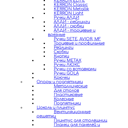
KERRON ELITE
KERRON Classic
KERRON Metallik
KERRON Light
Ручки АЛДИ
АЛДИ - рейлинги
АЛДИ - скобки
АЛДИ - торцевые и
врезные
Ручки SETE, AVIOR, MF
Торцевые и профильные
Рейлинги
Скобки
Кнопки
Ручки METAX
Ручки ЛЮКС
Ручки со вставками
Ручки GOLA
Крючки
Опоры и подпятники
Металлические
Для столов
Пластиковые
Колесные
Подпятники
Цоколь и плинтус
Вентиляционные
решетки
Плинтус для столешниц
Планки для панелей и