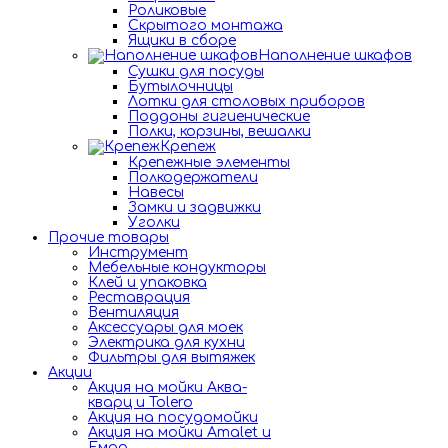
Роликовые
Скрытого монтажа
Ящики в сборе
Наполнение шкафов
Сушки для посуды
Бутылочницы
Лотки для столовых приборов
Поддоны гигиенические
Полки, корзины, вешалки
Крепеж
Крепежные элементы
Полкодержатели
Навесы
Замки и задвижки
Уголки
Прочие товары
Инструмент
Мебельные кондукторы
Клей и упаковка
Реставрация
Вентиляция
Аксессуары для моек
Электрика для кухни
Фильтры для вытяжек
Акции
Акция на мойки Аква-
кварц и Tolero
Акция на посудомойки
Акция на мойки Amalet и
Емар