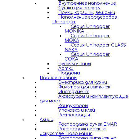
Внутреннее наполнение
Сушки для посуды
Полки, корзины, вешалки
Наполнение гардеробов
Unihopper
Серия Unihopper
MONIKA
Серия Unihopper
MOKA
Серия Unihopper GLASS
NAKA
Серия Unihopper
COKA
Бутылочницы
Лотки
Поддоны
Прочие товары
Электрика для кухни
Фильтры для вытяжек
Инструмент
Аксессуары и комплектующие
для моек
Кондукторы
Упаковка и клей
Реставрация
Акции
Распродажа ручек EMAR
Распродажа моек из
искусственного камня
Распродажа вытяжек на