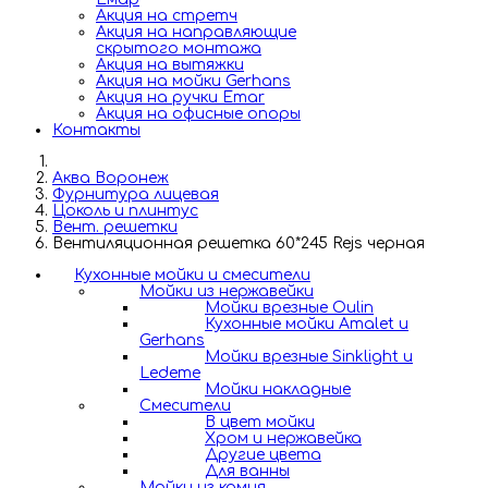
Акция на стретч
Акция на направляющие
скрытого монтажа
Акция на вытяжки
Акция на мойки Gerhans
Акция на ручки Emar
Акция на офисные опоры
Контакты
Аква Воронеж
Фурнитура лицевая
Цоколь и плинтус
Вент. решетки
Вентиляционная решетка 60*245 Rejs черная
Кухонные мойки и смесители
Мойки из нержавейки
Мойки врезные Oulin
Кухонные мойки Amalet и
Gerhans
Мойки врезные Sinklight и
Ledeme
Мойки накладные
Смесители
В цвет мойки
Хром и нержавейка
Другие цвета
Для ванны
Мойки из камня