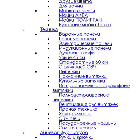
Другие цвета
Для ванны
Мойки из камня
Мойки АКВА
Мойки ПОЛИГРАН
Кухонные мойки Tolero
Техника
Варочные панели
Газовые панели
Электрические панели
Индукционные панели
Духовые шкафы
Узкие 45 см
Стандартные 60 см
С функцией СВЧ
Вытяжки
Наклонные вытяжки
Купольные вытяжки
Встраиваемые и подшкафные
вытяжки
Полновстраиваемые
вытяжки
Вентиляция для вытяжек
Прочая техника
Холодильники
СВЧ печи
Посудомоечные машины
Сплит-системы
Лицевая фурнитура
Ручки и крючки