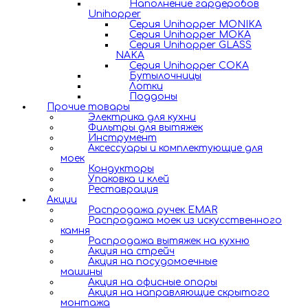
Наполнение гардеробов
Unihopper
Серия Unihopper MONIKA
Серия Unihopper MOKA
Серия Unihopper GLASS
NAKA
Серия Unihopper COKA
Бутылочницы
Лотки
Поддоны
Прочие товары
Электрика для кухни
Фильтры для вытяжек
Инструмент
Аксессуары и комплектующие для
моек
Кондукторы
Упаковка и клей
Реставрация
Акции
Распродажа ручек EMAR
Распродажа моек из искусственного
камня
Распродажа вытяжек на кухню
Акция на стрейч
Акция на посудомоечные
машины
Акция на офисные опоры
Акция на направляющие скрытого
монтажа