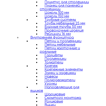
Плинтус для столешниц
Планки для панелей и
столешниц
Цоколь 100 мм
Цоколь 150 мм
Трубные системы
Трубы мебельные 25 мм
Барные трубы 50 мм
Проволочные изделия
Рейлинги 16 мм
Внутренняя фурнитура
Петли и подъемники
Петли мебельные
Петли карточные и
рояльные
Газлифты
Подъемники
Толкатели
Крепеж
Крепежные элементы
Замки и задвижки
Навесы
Полкодержатели
Уголки
Направляющие для
ящиков
Шариковые
Скрытого монтажа
Роликовые
Ящики