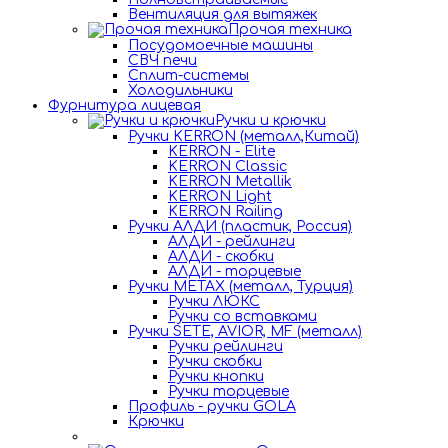
Вентиляция для вытяжек
Прочая техника
Посудомоечные машины
СВЧ печи
Сплит-системы
Холодильники
Фурнитура лицевая
Ручки и крючки
Ручки KERRON (металл,Китай)
KERRON - Elite
KERRON Classic
KERRON Metallik
KERRON Light
KERRON Railing
Ручки АЛДИ (пластик, Россия)
АЛДИ - рейлинги
АЛДИ - скобки
АЛДИ - торцевые
Ручки METAX (металл, Турция)
Ручки ЛЮКС
Ручки со вставками
Ручки SETE, AVIOR, MF (металл)
Ручки рейлинги
Ручки скобки
Ручки кнопки
Ручки торцевые
Профиль - ручки GOLA
Крючки