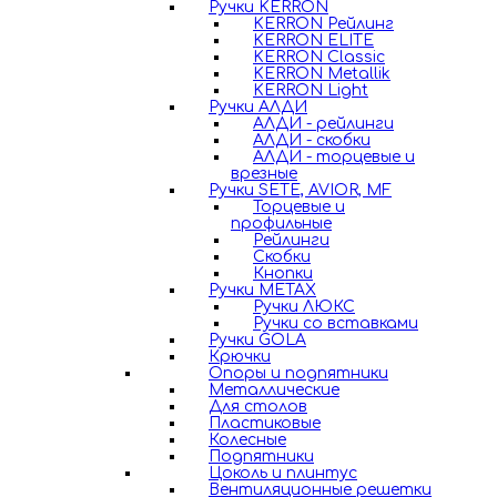
Ручки KERRON
KERRON Рейлинг
KERRON ELITE
KERRON Classic
KERRON Metallik
KERRON Light
Ручки АЛДИ
АЛДИ - рейлинги
АЛДИ - скобки
АЛДИ - торцевые и
врезные
Ручки SETE, AVIOR, MF
Торцевые и
профильные
Рейлинги
Скобки
Кнопки
Ручки METAX
Ручки ЛЮКС
Ручки со вставками
Ручки GOLA
Крючки
Опоры и подпятники
Металлические
Для столов
Пластиковые
Колесные
Подпятники
Цоколь и плинтус
Вентиляционные решетки