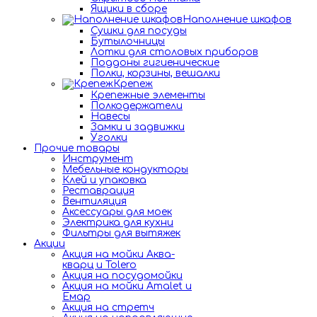
Ящики в сборе
Наполнение шкафов
Сушки для посуды
Бутылочницы
Лотки для столовых приборов
Поддоны гигиенические
Полки, корзины, вешалки
Крепеж
Крепежные элементы
Полкодержатели
Навесы
Замки и задвижки
Уголки
Прочие товары
Инструмент
Мебельные кондукторы
Клей и упаковка
Реставрация
Вентиляция
Аксессуары для моек
Электрика для кухни
Фильтры для вытяжек
Акции
Акция на мойки Аква-
кварц и Tolero
Акция на посудомойки
Акция на мойки Amalet и
Емар
Акция на стретч