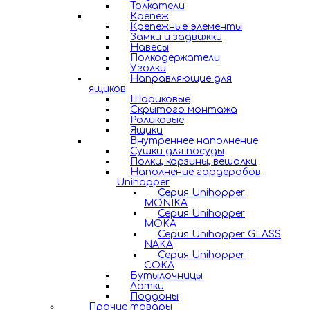
Толкатели
Крепеж
Крепежные элементы
Замки и задвижки
Навесы
Полкодержатели
Уголки
Направляющие для
ящиков
Шариковые
Скрытого монтажа
Роликовые
Ящики
Внутреннее наполнение
Сушки для посуды
Полки, корзины, вешалки
Наполнение гардеробов
Unihopper
Серия Unihopper
MONIKA
Серия Unihopper
MOKA
Серия Unihopper GLASS
NAKA
Серия Unihopper
COKA
Бутылочницы
Лотки
Поддоны
Прочие товары