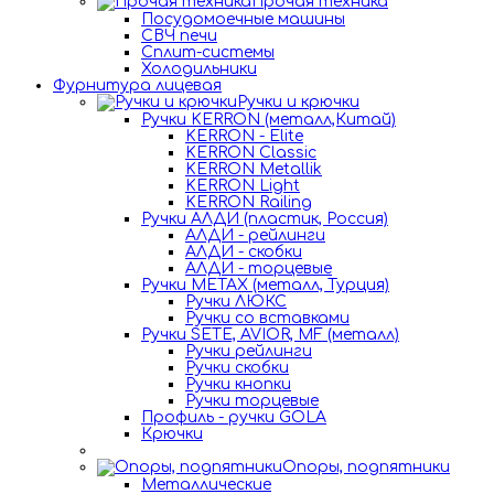
Прочая техника
Посудомоечные машины
СВЧ печи
Сплит-системы
Холодильники
Фурнитура лицевая
Ручки и крючки
Ручки KERRON (металл,Китай)
KERRON - Elite
KERRON Classic
KERRON Metallik
KERRON Light
KERRON Railing
Ручки АЛДИ (пластик, Россия)
АЛДИ - рейлинги
АЛДИ - скобки
АЛДИ - торцевые
Ручки METAX (металл, Турция)
Ручки ЛЮКС
Ручки со вставками
Ручки SETE, AVIOR, MF (металл)
Ручки рейлинги
Ручки скобки
Ручки кнопки
Ручки торцевые
Профиль - ручки GOLA
Крючки
Опоры, подпятники
Металлические