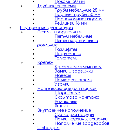
Цоколь 150 мм
Трубные системы
Трубы мебельные 25 мм
Барные трубы 50 мм
Проволочные изделия
Рейлинги 16 мм
Внутренняя фурнитура
Петли и подъемники
Петли мебельные
Петли карточные и
рояльные
Газлифты
Подъемники
Толкатели
Крепеж
Крепежные элементы
Замки и задвижки
Навесы
Полкодержатели
Уголки
Направляющие для ящиков
Шариковые
Скрытого монтажа
Роликовые
Ящики
Внутреннее наполнение
Сушки для посуды
Полки, корзины, вешалки
Наполнение гардеробов
Unihopper