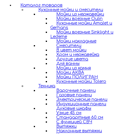
Каталог товаров
Кухонные мойки и смесители
Мойки из нержавейки
Мойки врезные Oulin
Кухонные мойки Amalet и
Gerhans
Мойки врезные Sinklight и
Ledeme
Мойки накладные
Смесители
В цвет мойки
Хром и нержавейка
Другие цвета
Для ванны
Мойки из камня
Мойки АКВА
Мойки ПОЛИГРАН
Кухонные мойки Tolero
Техника
Варочные панели
Газовые панели
Электрические панели
Индукционные панели
Духовые шкафы
Узкие 45 см
Стандартные 60 см
С функцией СВЧ
Вытяжки
Наклонные вытяжки