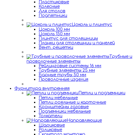
Пластиковые
Колесные
Для столов
Подпятники
Цоколь и плинтус
Цоколь 100 мм
Цоколь 150 мм
Плинтус для столешницы
Планки для столешниц и панелей
Вент. решетки
Трубные и
проволочные элементы
Рейлинговые системы 16 мм
Трубные элементы 25 мм
Барные трубы 50 мм
Проволочные изделия
Фурнитура внутренняя
Петли и подъемники
Петли мебельные
Петли рояльные и карточные
Кронштейны газовые
Подъемники мебельные
Толкатели
Направляющие
Шариковые
Роликовые
Скрытого монтажа