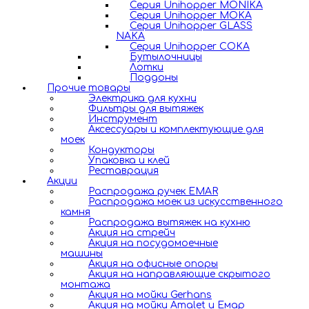
Серия Unihopper MONIKA
Серия Unihopper MOKA
Серия Unihopper GLASS
NAKA
Серия Unihopper COKA
Бутылочницы
Лотки
Поддоны
Прочие товары
Электрика для кухни
Фильтры для вытяжек
Инструмент
Аксессуары и комплектующие для
моек
Кондукторы
Упаковка и клей
Реставрация
Акции
Распродажа ручек EMAR
Распродажа моек из искусственного
камня
Распродажа вытяжек на кухню
Акция на стрейч
Акция на посудомоечные
машины
Акция на офисные опоры
Акция на направляющие скрытого
монтажа
Акция на мойки Gerhans
Акция на мойки Amalet и Емар