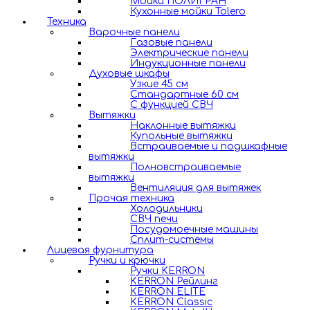
Мойки ПОЛИГРАН
Кухонные мойки Tolero
Техника
Варочные панели
Газовые панели
Электрические панели
Индукционные панели
Духовые шкафы
Узкие 45 см
Стандартные 60 см
С функцией СВЧ
Вытяжки
Наклонные вытяжки
Купольные вытяжки
Встраиваемые и подшкафные
вытяжки
Полновстраиваемые
вытяжки
Вентиляция для вытяжек
Прочая техника
Холодильники
СВЧ печи
Посудомоечные машины
Сплит-системы
Лицевая фурнитура
Ручки и крючки
Ручки KERRON
KERRON Рейлинг
KERRON ELITE
KERRON Classic