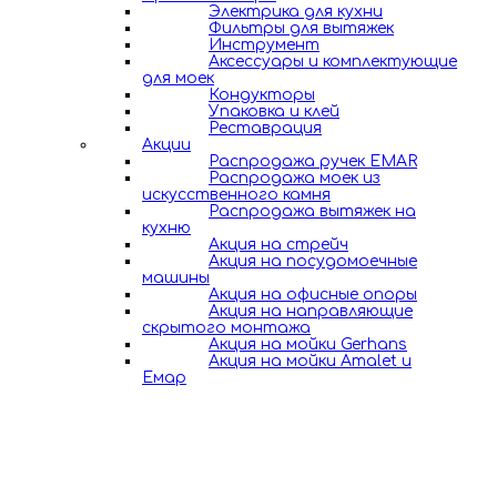
Электрика для кухни
Фильтры для вытяжек
Инструмент
Аксессуары и комплектующие
для моек
Кондукторы
Упаковка и клей
Реставрация
Акции
Распродажа ручек EMAR
Распродажа моек из
искусственного камня
Распродажа вытяжек на
кухню
Акция на стрейч
Акция на посудомоечные
машины
Акция на офисные опоры
Акция на направляющие
скрытого монтажа
Акция на мойки Gerhans
Акция на мойки Amalet и
Емар