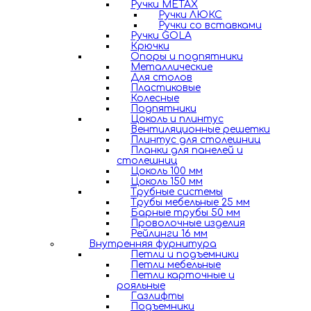
Ручки METAX
Ручки ЛЮКС
Ручки со вставками
Ручки GOLA
Крючки
Опоры и подпятники
Металлические
Для столов
Пластиковые
Колесные
Подпятники
Цоколь и плинтус
Вентиляционные решетки
Плинтус для столешниц
Планки для панелей и
столешниц
Цоколь 100 мм
Цоколь 150 мм
Трубные системы
Трубы мебельные 25 мм
Барные трубы 50 мм
Проволочные изделия
Рейлинги 16 мм
Внутренняя фурнитура
Петли и подъемники
Петли мебельные
Петли карточные и
рояльные
Газлифты
Подъемники