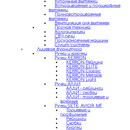
Купольные вытяжки
Встраиваемые и подшкафные
вытяжки
Полновстраиваемые
вытяжки
Вентиляция для вытяжек
Прочая техника
Холодильники
СВЧ печи
Посудомоечные машины
Сплит-системы
Лицевая фурнитура
Ручки и крючки
Ручки KERRON
KERRON Рейлинг
KERRON ELITE
KERRON Classic
KERRON Metallik
KERRON Light
Ручки АЛДИ
АЛДИ - рейлинги
АЛДИ - скобки
АЛДИ - торцевые и
врезные
Ручки SETE, AVIOR, MF
Торцевые и
профильные
Рейлинги
Скобки
Кнопки