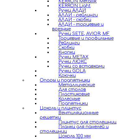
KERRON Metallik
KERRON Light
Ручки АЛДИ
АЛДИ - рейлинги
АЛДИ - скобки
АЛДИ - торцевые и
врезные
Ручки SETE, AVIOR, MF
Торцевые и профильные
Рейлинги
Скобки
Кнопки
Ручки METAX
Ручки ЛЮКС
Ручки со вставками
Ручки GOLA
Крючки
Опоры и подпятники
Металлические
Для столов
Пластиковые
Колесные
Подпятники
Цоколь и плинтус
Вентиляционные
решетки
Плинтус для столешниц
Планки для панелей и
столешниц
Цоколь 100 мм