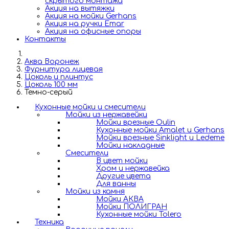
скрытого монтажа
Акция на вытяжки
Акция на мойки Gerhans
Акция на ручки Emar
Акция на офисные опоры
Контакты
Аква Воронеж
Фурнитура лицевая
Цоколь и плинтус
Цоколь 100 мм
Темно-серый
Кухонные мойки и смесители
Мойки из нержавейки
Мойки врезные Oulin
Кухонные мойки Amalet и Gerhans
Мойки врезные Sinklight и Ledeme
Мойки накладные
Смесители
В цвет мойки
Хром и нержавейка
Другие цвета
Для ванны
Мойки из камня
Мойки АКВА
Мойки ПОЛИГРАН
Кухонные мойки Tolero
Техника