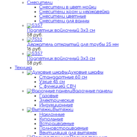
Смесители
Смесители в цвет мойки
Смесители хром и нержавейка
Смесители цветные
Смесители для ванны
Подпятник войлочный 3х3 см
58 руб.
Держатель открытый для трубы 25 мм
16 руб.
Подпятник войлочный 3х3 см
58 руб.
Техника
Духовые шкафы
Стандартные 60 см
Узкие 45 см
С функцией СВЧ
Варочные панели
Газовые
Электрические
Индукционные
Вытяжки
Наклонные
Купольные
Встраиваемые
Полновстраиваемые
Вентиляция для вытяжек