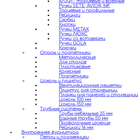
АЛДИ - торцевые и врезные
Ручки SETE, AVIOR, MF
Торцевые и профильные
Рейлинги
Скобки
Кнопки
Ручки METAX
Ручки ЛЮКС
Ручки со вставками
Ручки GOLA
Крючки
Опоры и подпятники
Металлические
Для столов
Пластиковые
Колесные
Подпятники
Цоколь и плинтус
Вентиляционные решетки
Плинтус для столешниц
Планки для панелей и столешниц
Цоколь 100 мм
Цоколь 150 мм
Трубные системы
Трубы мебельные 25 мм
Барные трубы 50 мм
Проволочные изделия
Рейлинги 16 мм
Внутренняя фурнитура
Петли и подъемники