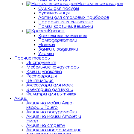
Наполнение шкафов
Сушки для посуды
Бутылочницы
Лотки для столовых приборов
Поддоны гигиенические
Полки, корзины, вешалки
Крепеж
Крепежные элементы
Полкодержатели
Навесы
Замки и задвижки
Уголки
Прочие товары
Инструмент
Мебельные кондукторы
Клей и упаковка
Реставрация
Вентиляция
Аксессуары для моек
Электрика для кухни
Фильтры для вытяжек
Акции
Акция на мойки Аква-
кварц и Tolero
Акция на посудомойки
Акция на мойки Amalet и
Емар
Акция на стретч
Акция на направляющие