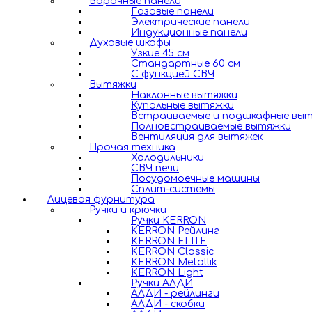
Варочные панели
Газовые панели
Электрические панели
Индукционные панели
Духовые шкафы
Узкие 45 см
Стандартные 60 см
С функцией СВЧ
Вытяжки
Наклонные вытяжки
Купольные вытяжки
Встраиваемые и подшкафные вы
Полновстраиваемые вытяжки
Вентиляция для вытяжек
Прочая техника
Холодильники
СВЧ печи
Посудомоечные машины
Сплит-системы
Лицевая фурнитура
Ручки и крючки
Ручки KERRON
KERRON Рейлинг
KERRON ELITE
KERRON Classic
KERRON Metallik
KERRON Light
Ручки АЛДИ
АЛДИ - рейлинги
АЛДИ - скобки