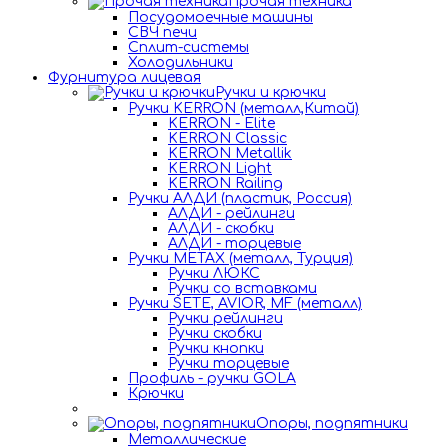
Прочая техника
Посудомоечные машины
СВЧ печи
Сплит-системы
Холодильники
Фурнитура лицевая
Ручки и крючки
Ручки KERRON (металл,Китай)
KERRON - Elite
KERRON Classic
KERRON Metallik
KERRON Light
KERRON Railing
Ручки АЛДИ (пластик, Россия)
АЛДИ - рейлинги
АЛДИ - скобки
АЛДИ - торцевые
Ручки METAX (металл, Турция)
Ручки ЛЮКС
Ручки со вставками
Ручки SETE, AVIOR, MF (металл)
Ручки рейлинги
Ручки скобки
Ручки кнопки
Ручки торцевые
Профиль - ручки GOLA
Крючки
Опоры, подпятники
Металлические