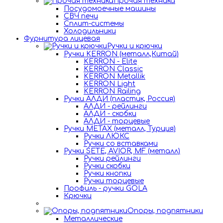
Прочая техника
Посудомоечные машины
СВЧ печи
Сплит-системы
Холодильники
Фурнитура лицевая
Ручки и крючки
Ручки KERRON (металл,Китай)
KERRON - Elite
KERRON Classic
KERRON Metallik
KERRON Light
KERRON Railing
Ручки АЛДИ (пластик, Россия)
АЛДИ - рейлинги
АЛДИ - скобки
АЛДИ - торцевые
Ручки METAX (металл, Турция)
Ручки ЛЮКС
Ручки со вставками
Ручки SETE, AVIOR, MF (металл)
Ручки рейлинги
Ручки скобки
Ручки кнопки
Ручки торцевые
Профиль - ручки GOLA
Крючки
Опоры, подпятники
Металлические