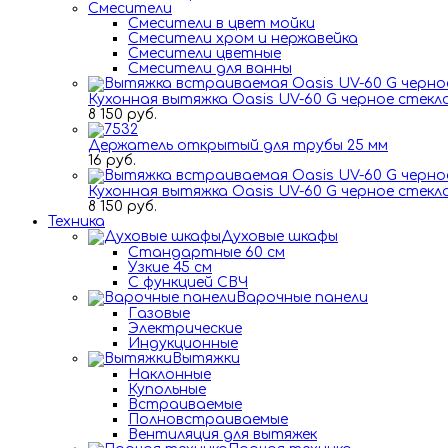
Смесители
Смесители в цвет мойки
Смесители хром и нержавейка
Смесители цветные
Смесители для ванны
Кухонная вытяжка Oasis UV-60 G черное стекл
8 150 руб.
Держатель открытый для трубы 25 мм
16 руб.
Кухонная вытяжка Oasis UV-60 G черное стекл
8 150 руб.
Техника
Духовые шкафы
Стандартные 60 см
Узкие 45 см
С функцией СВЧ
Варочные панели
Газовые
Электрические
Индукционные
Вытяжки
Наклонные
Купольные
Встраиваемые
Полновстраиваемые
Вентиляция для вытяжек