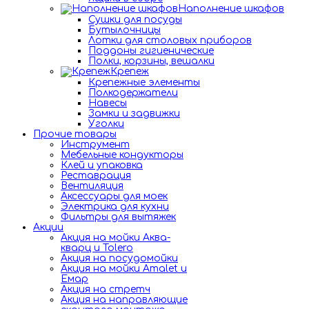
Наполнение шкафов
Сушки для посуды
Бутылочницы
Лотки для столовых приборов
Поддоны гигиенические
Полки, корзины, вешалки
Крепеж
Крепежные элементы
Полкодержатели
Навесы
Замки и задвижки
Уголки
Прочие товары
Инструмент
Мебельные кондукторы
Клей и упаковка
Реставрация
Вентиляция
Аксессуары для моек
Электрика для кухни
Фильтры для вытяжек
Акции
Акция на мойки Аква-
кварц и Tolero
Акция на посудомойки
Акция на мойки Amalet и
Емар
Акция на стретч
Акция на направляющие