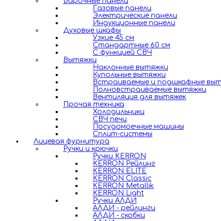
Варочные панели
Газовые панели
Электрические панели
Индукционные панели
Духовые шкафы
Узкие 45 см
Стандартные 60 см
С функцией СВЧ
Вытяжки
Наклонные вытяжки
Купольные вытяжки
Встраиваемые и подшкафные вы
Полновстраиваемые вытяжки
Вентиляция для вытяжек
Прочая техника
Холодильники
СВЧ печи
Посудомоечные машины
Сплит-системы
Лицевая фурнитура
Ручки и крючки
Ручки KERRON
KERRON Рейлинг
KERRON ELITE
KERRON Classic
KERRON Metallik
KERRON Light
Ручки АЛДИ
АЛДИ - рейлинги
АЛДИ - скобки