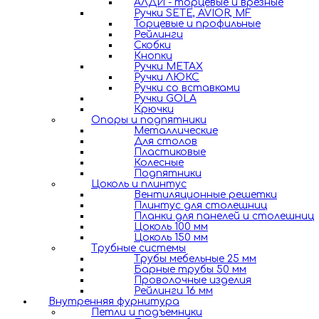
АЛДИ - торцевые и врезные
Ручки SETE, AVIOR, MF
Торцевые и профильные
Рейлинги
Скобки
Кнопки
Ручки METAX
Ручки ЛЮКС
Ручки со вставками
Ручки GOLA
Крючки
Опоры и подпятники
Металлические
Для столов
Пластиковые
Колесные
Подпятники
Цоколь и плинтус
Вентиляционные решетки
Плинтус для столешниц
Планки для панелей и столешниц
Цоколь 100 мм
Цоколь 150 мм
Трубные системы
Трубы мебельные 25 мм
Барные трубы 50 мм
Проволочные изделия
Рейлинги 16 мм
Внутренняя фурнитура
Петли и подъемники