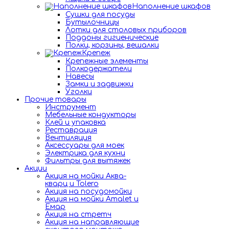
Наполнение шкафов
Сушки для посуды
Бутылочницы
Лотки для столовых приборов
Поддоны гигиенические
Полки, корзины, вешалки
Крепеж
Крепежные элементы
Полкодержатели
Навесы
Замки и задвижки
Уголки
Прочие товары
Инструмент
Мебельные кондукторы
Клей и упаковка
Реставрация
Вентиляция
Аксессуары для моек
Электрика для кухни
Фильтры для вытяжек
Акции
Акция на мойки Аква-
кварц и Tolero
Акция на посудомойки
Акция на мойки Amalet и
Емар
Акция на стретч
Акция на направляющие