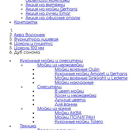
скрытого монтажа
Акция на вытяжки
Акция на мойки Gerhans
Акция на ручки Emar
Акция на офисные опоры
Контакты
Аква Воронеж
Фурнитура лицевая
Цоколь и плинтус
Цоколь 100 мм
Дуб сонома
Кухонные мойки и смесители
Мойки из нержавейки
Мойки врезные Oulin
Кухонные мойки Amalet и Gerhans
Мойки врезные Sinklight и Ledeme
Мойки накладные
Смесители
В цвет мойки
Хром и нержавейка
Другие цвета
Для ванны
Мойки из камня
Мойки АКВА
Мойки ПОЛИГРАН
Кухонные мойки Tolero
Техника