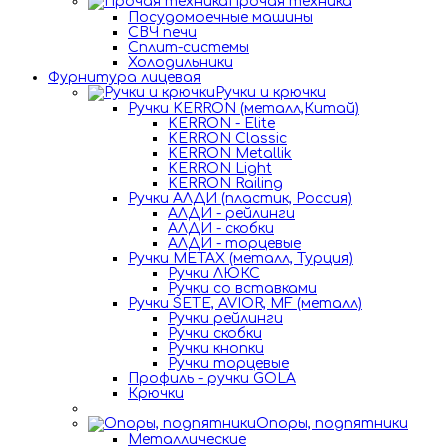
Прочая техника
Посудомоечные машины
СВЧ печи
Сплит-системы
Холодильники
Фурнитура лицевая
Ручки и крючки
Ручки KERRON (металл,Китай)
KERRON - Elite
KERRON Classic
KERRON Metallik
KERRON Light
KERRON Railing
Ручки АЛДИ (пластик, Россия)
АЛДИ - рейлинги
АЛДИ - скобки
АЛДИ - торцевые
Ручки METAX (металл, Турция)
Ручки ЛЮКС
Ручки со вставками
Ручки SETE, AVIOR, MF (металл)
Ручки рейлинги
Ручки скобки
Ручки кнопки
Ручки торцевые
Профиль - ручки GOLA
Крючки
Опоры, подпятники
Металлические