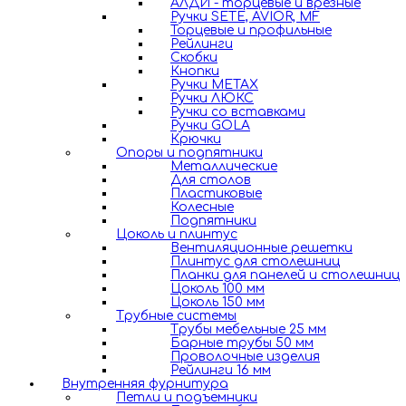
АЛДИ - торцевые и врезные
Ручки SETE, AVIOR, MF
Торцевые и профильные
Рейлинги
Скобки
Кнопки
Ручки METAX
Ручки ЛЮКС
Ручки со вставками
Ручки GOLA
Крючки
Опоры и подпятники
Металлические
Для столов
Пластиковые
Колесные
Подпятники
Цоколь и плинтус
Вентиляционные решетки
Плинтус для столешниц
Планки для панелей и столешниц
Цоколь 100 мм
Цоколь 150 мм
Трубные системы
Трубы мебельные 25 мм
Барные трубы 50 мм
Проволочные изделия
Рейлинги 16 мм
Внутренняя фурнитура
Петли и подъемники