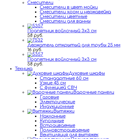
Смесители
Смесители в цвет мойки
Смесители хром и нержавейка
Смесители цветные
Смесители для ванны
Подпятник войлочный 3х3 см
58 руб.
Держатель открытый для трубы 25 мм
16 руб.
Подпятник войлочный 3х3 см
58 руб.
Техника
Духовые шкафы
Стандартные 60 см
Узкие 45 см
С функцией СВЧ
Варочные панели
Газовые
Электрические
Индукционные
Вытяжки
Наклонные
Купольные
Встраиваемые
Полновстраиваемые
Вентиляция для вытяжек