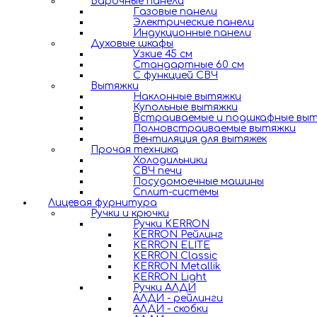
Варочные панели
Газовые панели
Электрические панели
Индукционные панели
Духовые шкафы
Узкие 45 см
Стандартные 60 см
С функцией СВЧ
Вытяжки
Наклонные вытяжки
Купольные вытяжки
Встраиваемые и подшкафные вы
Полновстраиваемые вытяжки
Вентиляция для вытяжек
Прочая техника
Холодильники
СВЧ печи
Посудомоечные машины
Сплит-системы
Лицевая фурнитура
Ручки и крючки
Ручки KERRON
KERRON Рейлинг
KERRON ELITE
KERRON Classic
KERRON Metallik
KERRON Light
Ручки АЛДИ
АЛДИ - рейлинги
АЛДИ - скобки