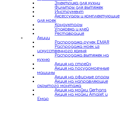
Электрика для кухни
Фильтры для вытяжек
Инструмент
Аксессуары и комплектующие
для моек
Кондукторы
Упаковка и клей
Реставрация
Акции
Распродажа ручек EMAR
Распродажа моек из
искусственного камня
Распродажа вытяжек на
кухню
Акция на стрейч
Акция на посудомоечные
машины
Акция на офисные опоры
Акция на направляющие
скрытого монтажа
Акция на мойки Gerhans
Акция на мойки Amalet и
Емар