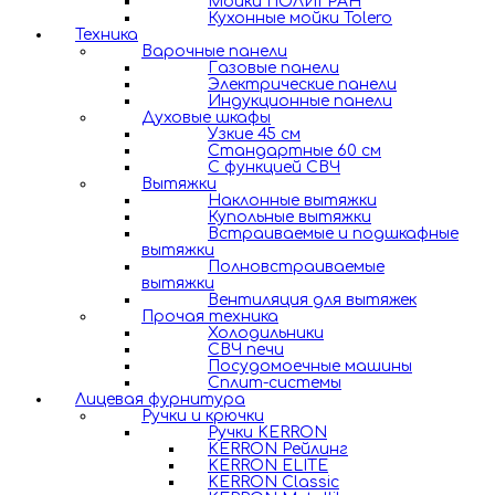
Мойки ПОЛИГРАН
Кухонные мойки Tolero
Техника
Варочные панели
Газовые панели
Электрические панели
Индукционные панели
Духовые шкафы
Узкие 45 см
Стандартные 60 см
С функцией СВЧ
Вытяжки
Наклонные вытяжки
Купольные вытяжки
Встраиваемые и подшкафные
вытяжки
Полновстраиваемые
вытяжки
Вентиляция для вытяжек
Прочая техника
Холодильники
СВЧ печи
Посудомоечные машины
Сплит-системы
Лицевая фурнитура
Ручки и крючки
Ручки KERRON
KERRON Рейлинг
KERRON ELITE
KERRON Classic