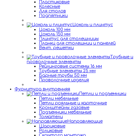
Пластиковые
Колесные
Для столов
Подпятники
Цоколь и плинтус
Цоколь 100 мм
Цоколь 150 мм
Плинтус для столешницы
Планки для столешниц и панелей
Вент. решетки
Трубные и
проволочные элементы
Рейлинговые системы 16 мм
Трубные элементы 25 мм
Барные трубы 50 мм
Проволочные изделия
Фурнитура внутренняя
Петли и подъемники
Петли мебельные
Петли рояльные и карточные
Кронштейны газовые
Подъемники мебельные
Толкатели
Направляющие
Шариковые
Роликовые
Скрытого монтажа