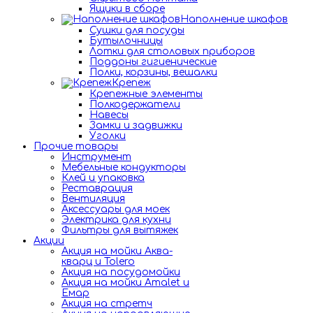
Ящики в сборе
Наполнение шкафов
Сушки для посуды
Бутылочницы
Лотки для столовых приборов
Поддоны гигиенические
Полки, корзины, вешалки
Крепеж
Крепежные элементы
Полкодержатели
Навесы
Замки и задвижки
Уголки
Прочие товары
Инструмент
Мебельные кондукторы
Клей и упаковка
Реставрация
Вентиляция
Аксессуары для моек
Электрика для кухни
Фильтры для вытяжек
Акции
Акция на мойки Аква-
кварц и Tolero
Акция на посудомойки
Акция на мойки Amalet и
Емар
Акция на стретч