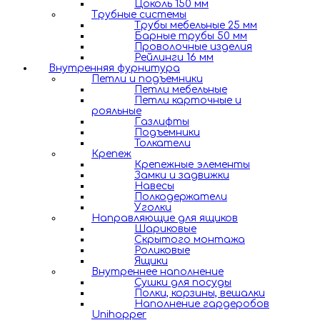
Цоколь 150 мм
Трубные системы
Трубы мебельные 25 мм
Барные трубы 50 мм
Проволочные изделия
Рейлинги 16 мм
Внутренняя фурнитура
Петли и подъемники
Петли мебельные
Петли карточные и
рояльные
Газлифты
Подъемники
Толкатели
Крепеж
Крепежные элементы
Замки и задвижки
Навесы
Полкодержатели
Уголки
Направляющие для ящиков
Шариковые
Скрытого монтажа
Роликовые
Ящики
Внутреннее наполнение
Сушки для посуды
Полки, корзины, вешалки
Наполнение гардеробов
Unihopper