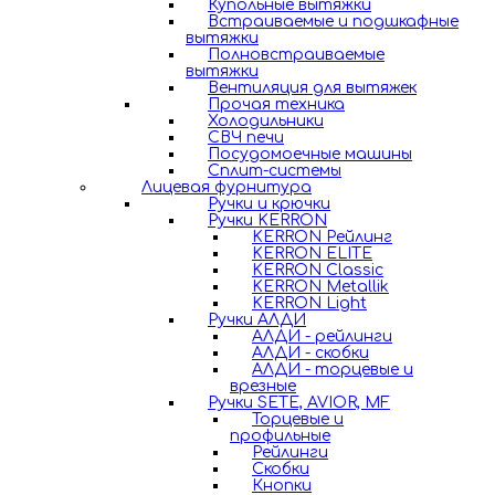
Купольные вытяжки
Встраиваемые и подшкафные
вытяжки
Полновстраиваемые
вытяжки
Вентиляция для вытяжек
Прочая техника
Холодильники
СВЧ печи
Посудомоечные машины
Сплит-системы
Лицевая фурнитура
Ручки и крючки
Ручки KERRON
KERRON Рейлинг
KERRON ELITE
KERRON Classic
KERRON Metallik
KERRON Light
Ручки АЛДИ
АЛДИ - рейлинги
АЛДИ - скобки
АЛДИ - торцевые и
врезные
Ручки SETE, AVIOR, MF
Торцевые и
профильные
Рейлинги
Скобки
Кнопки