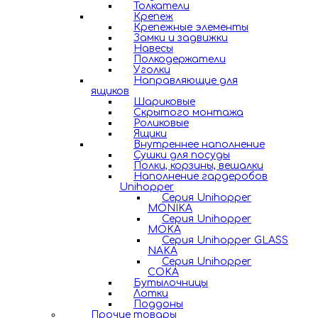
Толкатели
Крепеж
Крепежные элементы
Замки и задвижки
Навесы
Полкодержатели
Уголки
Направляющие для
ящиков
Шариковые
Скрытого монтажа
Роликовые
Ящики
Внутреннее наполнение
Сушки для посуды
Полки, корзины, вешалки
Наполнение гардеробов
Unihopper
Серия Unihopper
MONIKA
Серия Unihopper
MOKA
Серия Unihopper GLASS
NAKA
Серия Unihopper
COKA
Бутылочницы
Лотки
Поддоны
Прочие товары