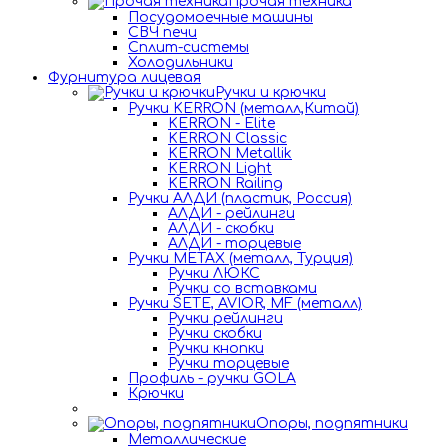
Прочая техника
Посудомоечные машины
СВЧ печи
Сплит-системы
Холодильники
Фурнитура лицевая
Ручки и крючки
Ручки KERRON (металл,Китай)
KERRON - Elite
KERRON Classic
KERRON Metallik
KERRON Light
KERRON Railing
Ручки АЛДИ (пластик, Россия)
АЛДИ - рейлинги
АЛДИ - скобки
АЛДИ - торцевые
Ручки METAX (металл, Турция)
Ручки ЛЮКС
Ручки со вставками
Ручки SETE, AVIOR, MF (металл)
Ручки рейлинги
Ручки скобки
Ручки кнопки
Ручки торцевые
Профиль - ручки GOLA
Крючки
Опоры, подпятники
Металлические