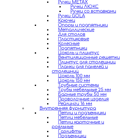
Ручки METAX
Ручки ЛЮКС
Ручки со вставками
Ручки GOLA
Крючки
Опоры и подпятники
Металлические
Для столов
Пластиковые
Колесные
Подпятники
Цоколь и плинтус
Вентиляционные решетки
Плинтус для столешниц
Планки для панелей и
столешниц
Цоколь 100 мм
Цоколь 150 мм
Трубные системы
Трубы мебельные 25 мм
Барные трубы 50 мм
Проволочные изделия
Рейлинги 16 мм
Внутренняя фурнитура
Петли и подъемники
Петли мебельные
Петли карточные и
рояльные
Газлифты
Подъемники