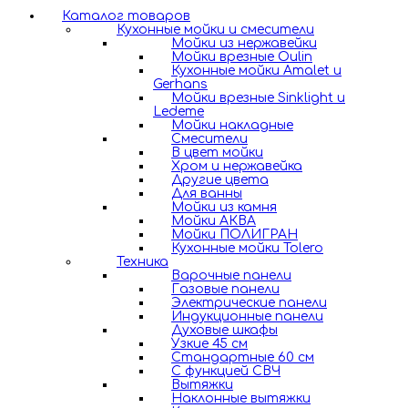
Каталог товаров
Кухонные мойки и смесители
Мойки из нержавейки
Мойки врезные Oulin
Кухонные мойки Amalet и
Gerhans
Мойки врезные Sinklight и
Ledeme
Мойки накладные
Смесители
В цвет мойки
Хром и нержавейка
Другие цвета
Для ванны
Мойки из камня
Мойки АКВА
Мойки ПОЛИГРАН
Кухонные мойки Tolero
Техника
Варочные панели
Газовые панели
Электрические панели
Индукционные панели
Духовые шкафы
Узкие 45 см
Стандартные 60 см
С функцией СВЧ
Вытяжки
Наклонные вытяжки