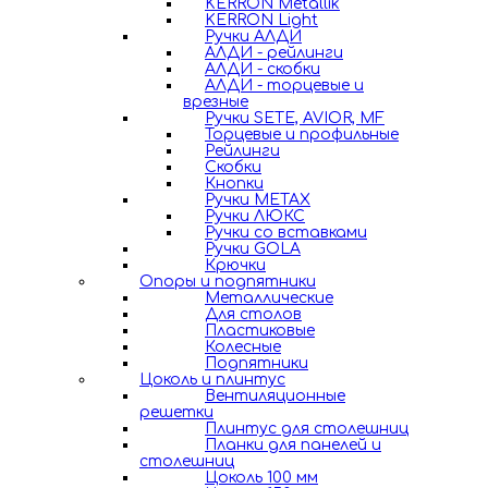
KERRON Metallik
KERRON Light
Ручки АЛДИ
АЛДИ - рейлинги
АЛДИ - скобки
АЛДИ - торцевые и
врезные
Ручки SETE, AVIOR, MF
Торцевые и профильные
Рейлинги
Скобки
Кнопки
Ручки METAX
Ручки ЛЮКС
Ручки со вставками
Ручки GOLA
Крючки
Опоры и подпятники
Металлические
Для столов
Пластиковые
Колесные
Подпятники
Цоколь и плинтус
Вентиляционные
решетки
Плинтус для столешниц
Планки для панелей и
столешниц
Цоколь 100 мм