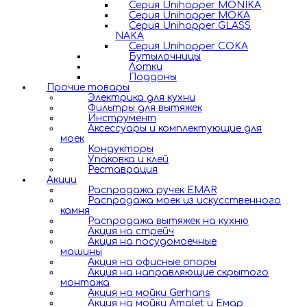
Серия Unihopper MONIKA
Серия Unihopper MOKA
Серия Unihopper GLASS
NAKA
Серия Unihopper COKA
Бутылочницы
Лотки
Поддоны
Прочие товары
Электрика для кухни
Фильтры для вытяжек
Инструмент
Аксессуары и комплектующие для
моек
Кондукторы
Упаковка и клей
Реставрация
Акции
Распродажа ручек EMAR
Распродажа моек из искусственного
камня
Распродажа вытяжек на кухню
Акция на стрейч
Акция на посудомоечные
машины
Акция на офисные опоры
Акция на направляющие скрытого
монтажа
Акция на мойки Gerhans
Акция на мойки Amalet и Емар