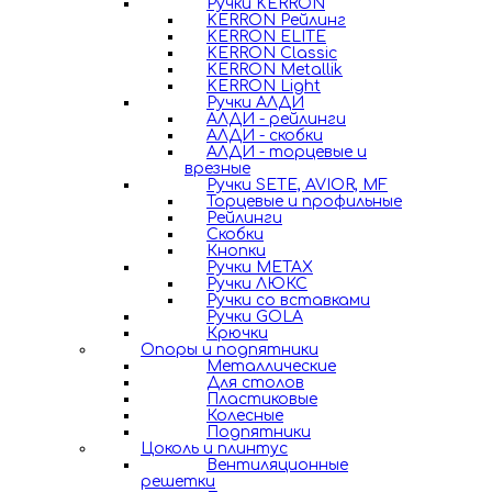
Ручки KERRON
KERRON Рейлинг
KERRON ELITE
KERRON Classic
KERRON Metallik
KERRON Light
Ручки АЛДИ
АЛДИ - рейлинги
АЛДИ - скобки
АЛДИ - торцевые и
врезные
Ручки SETE, AVIOR, MF
Торцевые и профильные
Рейлинги
Скобки
Кнопки
Ручки METAX
Ручки ЛЮКС
Ручки со вставками
Ручки GOLA
Крючки
Опоры и подпятники
Металлические
Для столов
Пластиковые
Колесные
Подпятники
Цоколь и плинтус
Вентиляционные
решетки