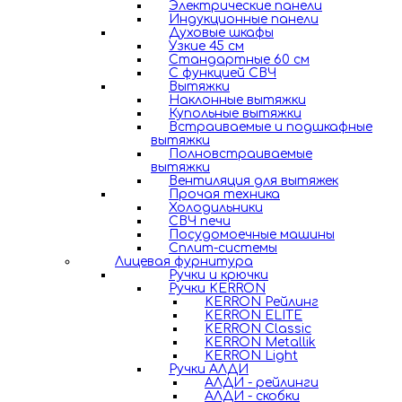
Электрические панели
Индукционные панели
Духовые шкафы
Узкие 45 см
Стандартные 60 см
С функцией СВЧ
Вытяжки
Наклонные вытяжки
Купольные вытяжки
Встраиваемые и подшкафные
вытяжки
Полновстраиваемые
вытяжки
Вентиляция для вытяжек
Прочая техника
Холодильники
СВЧ печи
Посудомоечные машины
Сплит-системы
Лицевая фурнитура
Ручки и крючки
Ручки KERRON
KERRON Рейлинг
KERRON ELITE
KERRON Classic
KERRON Metallik
KERRON Light
Ручки АЛДИ
АЛДИ - рейлинги
АЛДИ - скобки