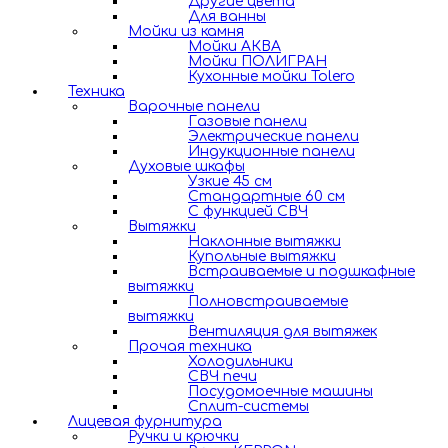
Другие цвета
Для ванны
Мойки из камня
Мойки АКВА
Мойки ПОЛИГРАН
Кухонные мойки Tolero
Техника
Варочные панели
Газовые панели
Электрические панели
Индукционные панели
Духовые шкафы
Узкие 45 см
Стандартные 60 см
С функцией СВЧ
Вытяжки
Наклонные вытяжки
Купольные вытяжки
Встраиваемые и подшкафные
вытяжки
Полновстраиваемые
вытяжки
Вентиляция для вытяжек
Прочая техника
Холодильники
СВЧ печи
Посудомоечные машины
Сплит-системы
Лицевая фурнитура
Ручки и крючки