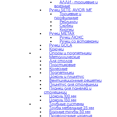
АЛДИ - торцевые и
врезные
Ручки SETE, AVIOR, MF
Торцевые и
профильные
Рейлинги
Скобки
Кнопки
Ручки METAX
Ручки ЛЮКС
Ручки со вставками
Ручки GOLA
Крючки
Опоры и подпятники
Металлические
Для столов
Пластиковые
Колесные
Подпятники
Цоколь и плинтус
Вентиляционные решетки
Плинтус для столешниц
Планки для панелей и
столешниц
Цоколь 100 мм
Цоколь 150 мм
Трубные системы
Трубы мебельные 25 мм
Барные трубы 50 мм
Проволочные изделия