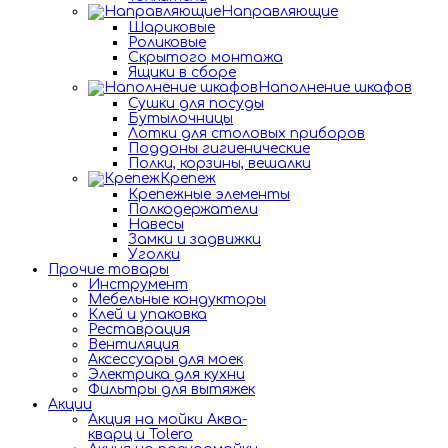
Направляющие
Шариковые
Роликовые
Скрытого монтажа
Ящики в сборе
Наполнение шкафов
Сушки для посуды
Бутылочницы
Лотки для столовых приборов
Поддоны гигиенические
Полки, корзины, вешалки
Крепеж
Крепежные элементы
Полкодержатели
Навесы
Замки и задвижки
Уголки
Прочие товары
Инструмент
Мебельные кондукторы
Клей и упаковка
Реставрация
Вентиляция
Аксессуары для моек
Электрика для кухни
Фильтры для вытяжек
Акции
Акция на мойки Аква-
кварц и Tolero