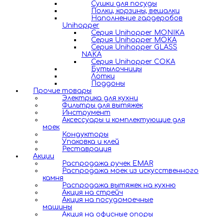
Сушки для посуды
Полки, корзины, вешалки
Наполнение гардеробов
Unihopper
Серия Unihopper MONIKA
Серия Unihopper MOKA
Серия Unihopper GLASS
NAKA
Серия Unihopper COKA
Бутылочницы
Лотки
Поддоны
Прочие товары
Электрика для кухни
Фильтры для вытяжек
Инструмент
Аксессуары и комплектующие для
моек
Кондукторы
Упаковка и клей
Реставрация
Акции
Распродажа ручек EMAR
Распродажа моек из искусственного
камня
Распродажа вытяжек на кухню
Акция на стрейч
Акция на посудомоечные
машины
Акция на офисные опоры