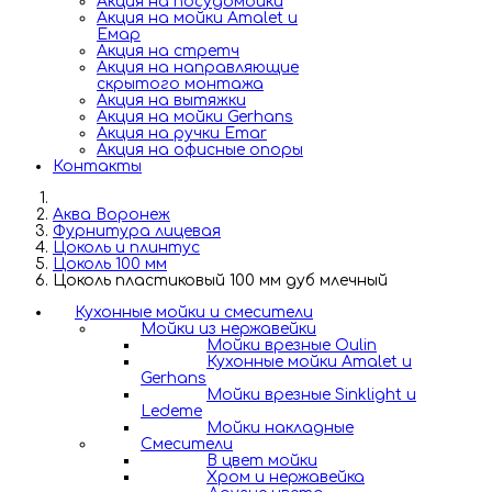
Акция на посудомойки
Акция на мойки Amalet и
Емар
Акция на стретч
Акция на направляющие
скрытого монтажа
Акция на вытяжки
Акция на мойки Gerhans
Акция на ручки Emar
Акция на офисные опоры
Контакты
Аква Воронеж
Фурнитура лицевая
Цоколь и плинтус
Цоколь 100 мм
Цоколь пластиковый 100 мм дуб млечный
Кухонные мойки и смесители
Мойки из нержавейки
Мойки врезные Oulin
Кухонные мойки Amalet и
Gerhans
Мойки врезные Sinklight и
Ledeme
Мойки накладные
Смесители
В цвет мойки
Хром и нержавейка