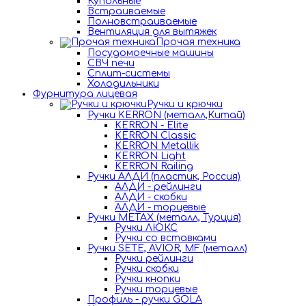
Купольные
Встраиваемые
Полновстраиваемые
Вентиляция для вытяжек
Прочая техника
Посудомоечные машины
СВЧ печи
Сплит-системы
Холодильники
Фурнитура лицевая
Ручки и крючки
Ручки KERRON (металл,Китай)
KERRON - Elite
KERRON Classic
KERRON Metallik
KERRON Light
KERRON Railing
Ручки АЛДИ (пластик, Россия)
АЛДИ - рейлинги
АЛДИ - скобки
АЛДИ - торцевые
Ручки METAX (металл, Турция)
Ручки ЛЮКС
Ручки со вставками
Ручки SETE, AVIOR, MF (металл)
Ручки рейлинги
Ручки скобки
Ручки кнопки
Ручки торцевые
Профиль - ручки GOLA