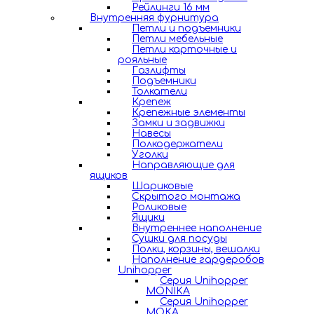
Рейлинги 16 мм
Внутренняя фурнитура
Петли и подъемники
Петли мебельные
Петли карточные и
рояльные
Газлифты
Подъемники
Толкатели
Крепеж
Крепежные элементы
Замки и задвижки
Навесы
Полкодержатели
Уголки
Направляющие для
ящиков
Шариковые
Скрытого монтажа
Роликовые
Ящики
Внутреннее наполнение
Сушки для посуды
Полки, корзины, вешалки
Наполнение гардеробов
Unihopper
Серия Unihopper
MONIKA
Серия Unihopper
MOKA