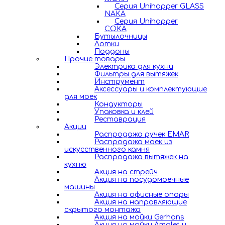
Серия Unihopper GLASS
NAKA
Серия Unihopper
COKA
Бутылочницы
Лотки
Поддоны
Прочие товары
Электрика для кухни
Фильтры для вытяжек
Инструмент
Аксессуары и комплектующие
для моек
Кондукторы
Упаковка и клей
Реставрация
Акции
Распродажа ручек EMAR
Распродажа моек из
искусственного камня
Распродажа вытяжек на
кухню
Акция на стрейч
Акция на посудомоечные
машины
Акция на офисные опоры
Акция на направляющие
скрытого монтажа
Акция на мойки Gerhans
Акция на мойки Amalet и