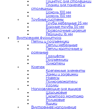
Плинтус для столешниц
Планки для панелей и
столешниц
Цоколь 100 мм
Цоколь 150 мм
Трубные системы
Трубы мебельные 25 мм
Барные трубы 50 мм
Проволочные изделия
Рейлинги 16 мм
Внутренняя фурнитура
Петли и подъемники
Петли мебельные
Петли карточные и
рояльные
Газлифты
Подъемники
Толкатели
Крепеж
Крепежные элементы
Замки и задвижки
Навесы
Полкодержатели
Уголки
Направляющие для ящиков
Шариковые
Скрытого монтажа
Роликовые
Ящики
Внутреннее наполнение