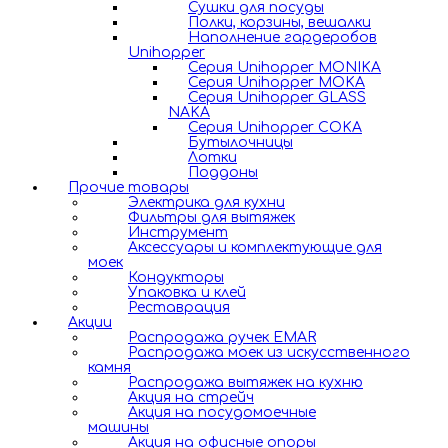
Сушки для посуды
Полки, корзины, вешалки
Наполнение гардеробов
Unihopper
Серия Unihopper MONIKA
Серия Unihopper MOKA
Серия Unihopper GLASS
NAKA
Серия Unihopper COKA
Бутылочницы
Лотки
Поддоны
Прочие товары
Электрика для кухни
Фильтры для вытяжек
Инструмент
Аксессуары и комплектующие для
моек
Кондукторы
Упаковка и клей
Реставрация
Акции
Распродажа ручек EMAR
Распродажа моек из искусственного
камня
Распродажа вытяжек на кухню
Акция на стрейч
Акция на посудомоечные
машины
Акция на офисные опоры