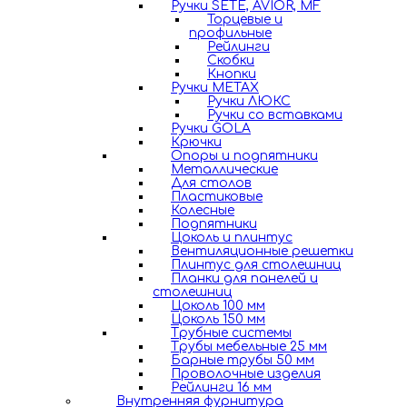
Ручки SETE, AVIOR, MF
Торцевые и
профильные
Рейлинги
Скобки
Кнопки
Ручки METAX
Ручки ЛЮКС
Ручки со вставками
Ручки GOLA
Крючки
Опоры и подпятники
Металлические
Для столов
Пластиковые
Колесные
Подпятники
Цоколь и плинтус
Вентиляционные решетки
Плинтус для столешниц
Планки для панелей и
столешниц
Цоколь 100 мм
Цоколь 150 мм
Трубные системы
Трубы мебельные 25 мм
Барные трубы 50 мм
Проволочные изделия
Рейлинги 16 мм
Внутренняя фурнитура