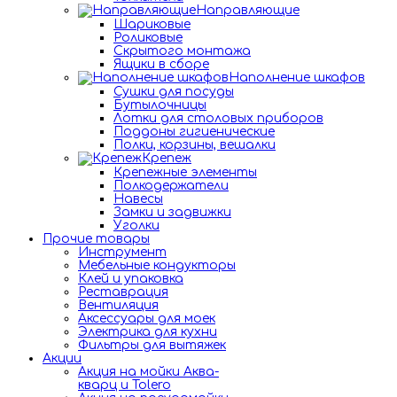
Направляющие
Шариковые
Роликовые
Скрытого монтажа
Ящики в сборе
Наполнение шкафов
Сушки для посуды
Бутылочницы
Лотки для столовых приборов
Поддоны гигиенические
Полки, корзины, вешалки
Крепеж
Крепежные элементы
Полкодержатели
Навесы
Замки и задвижки
Уголки
Прочие товары
Инструмент
Мебельные кондукторы
Клей и упаковка
Реставрация
Вентиляция
Аксессуары для моек
Электрика для кухни
Фильтры для вытяжек
Акции
Акция на мойки Аква-
кварц и Tolero