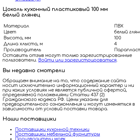
Цоколь кухонный пластиковый 100 мм
белый глянец
Материал
ПВХ
Цвет
белый глян
Высота, мм
100
Длина хлыста, м
4
Производитель
Парапласт
Оставить отзыв могут только зарегистрированные
пользователи.
Войти или зарегистрироваться
.
Вы недавно смотрели
Обращаем внимание на то, что содержание сайта
носит исключительно информационный характер и ни
при каких условиях не является публичной офертой,
определяемой положениями Статьи 437 (2)
Гражданского кодекса РФ. Цены указаны для
предварительного ознакомления и могут изменяться в
зависимости от условий поставки товара.
Наши поставщики
Поставщики кухонной техники
Поставщики мебельной фурнитуры
Производители моек