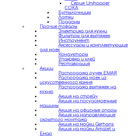
Серия Unihopper
COKA
Бутылочницы
Лотки
Поддоны
Прочие товары
Электрика для кухни
Фильтры для вытяжек
Инструмент
Аксессуары и комплектующие
для моек
Кондукторы
Упаковка и клей
Реставрация
Акции
Распродажа ручек EMAR
Распродажа моек из
искусственного камня
Распродажа вытяжек на
кухню
Акция на стрейч
Акция на посудомоечные
машины
Акция на офисные опоры
Акция на направляющие
скрытого монтажа
Акция на мойки Gerhans
Акция на мойки Amalet и
Емар