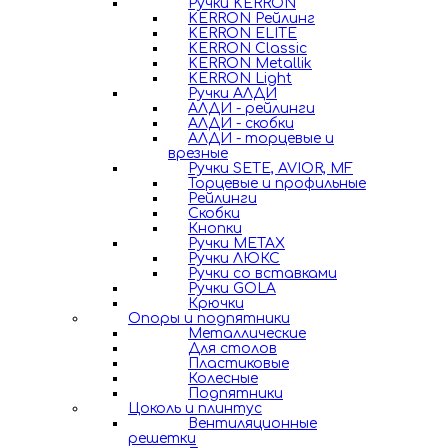
Ручки KERRON
KERRON Рейлинг
KERRON ELITE
KERRON Classic
KERRON Metallik
KERRON Light
Ручки АЛДИ
АЛДИ - рейлинги
АЛДИ - скобки
АЛДИ - торцевые и
врезные
Ручки SETE, AVIOR, MF
Торцевые и профильные
Рейлинги
Скобки
Кнопки
Ручки METAX
Ручки ЛЮКС
Ручки со вставками
Ручки GOLA
Крючки
Опоры и подпятники
Металлические
Для столов
Пластиковые
Колесные
Подпятники
Цоколь и плинтус
Вентиляционные
решетки