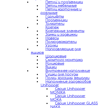
Петли и подъемники
Петли мебельные
Петли карточные и
рояльные
Газлифты
Подъемники
Толкатели
Крепеж
Крепежные элементы
Замки и задвижки
Навесы
Полкодержатели
Уголки
Направляющие для
ящиков
Шариковые
Скрытого монтажа
Роликовые
Ящики
Внутреннее наполнение
Сушки для посуды
Полки, корзины, вешалки
Наполнение гардеробов
Unihopper
Серия Unihopper
MONIKA
Серия Unihopper
MOKA
Серия Unihopper GLASS
NAKA