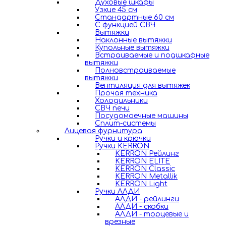
Духовые шкафы
Узкие 45 см
Стандартные 60 см
С функцией СВЧ
Вытяжки
Наклонные вытяжки
Купольные вытяжки
Встраиваемые и подшкафные
вытяжки
Полновстраиваемые
вытяжки
Вентиляция для вытяжек
Прочая техника
Холодильники
СВЧ печи
Посудомоечные машины
Сплит-системы
Лицевая фурнитура
Ручки и крючки
Ручки KERRON
KERRON Рейлинг
KERRON ELITE
KERRON Classic
KERRON Metallik
KERRON Light
Ручки АЛДИ
АЛДИ - рейлинги
АЛДИ - скобки
АЛДИ - торцевые и
врезные