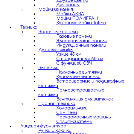
Другие цвета
Для ванны
Мойки из камня
Мойки АКВА
Мойки ПОЛИГРАН
Кухонные мойки Tolero
Техника
Варочные панели
Газовые панели
Электрические панели
Индукционные панели
Духовые шкафы
Узкие 45 см
Стандартные 60 см
С функцией СВЧ
Вытяжки
Наклонные вытяжки
Купольные вытяжки
Встраиваемые и подшкафные
вытяжки
Полновстраиваемые
вытяжки
Вентиляция для вытяжек
Прочая техника
Холодильники
СВЧ печи
Посудомоечные машины
Сплит-системы
Лицевая фурнитура
Ручки и крючки