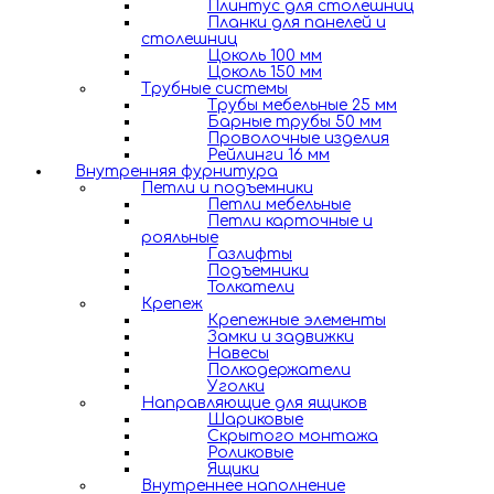
Плинтус для столешниц
Планки для панелей и
столешниц
Цоколь 100 мм
Цоколь 150 мм
Трубные системы
Трубы мебельные 25 мм
Барные трубы 50 мм
Проволочные изделия
Рейлинги 16 мм
Внутренняя фурнитура
Петли и подъемники
Петли мебельные
Петли карточные и
рояльные
Газлифты
Подъемники
Толкатели
Крепеж
Крепежные элементы
Замки и задвижки
Навесы
Полкодержатели
Уголки
Направляющие для ящиков
Шариковые
Скрытого монтажа
Роликовые
Ящики
Внутреннее наполнение