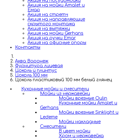
Акция на посудомойки
Акция на мойки Amalet и
Емар
Акция на стретч
Акция на направляющие
скрытого монтажа
Акция на вытяжки
Акция на мойки Gerhans
Акция на ручки Emar
Акция на офисные опоры
Контакты
Аква Воронеж
Фурнитура лицевая
Цоколь и плинтус
Цоколь 100 мм
Цоколь пластиковый 100 мм белый глянец
Кухонные мойки и смесители
Мойки из нержавейки
Мойки врезные Oulin
Кухонные мойки Amalet и
Gerhans
Мойки врезные Sinklight и
Ledeme
Мойки накладные
Смесители
В цвет мойки
Хром и нержавейка