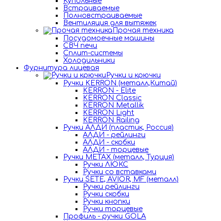
Купольные
Встраиваемые
Полновстраиваемые
Вентиляция для вытяжек
Прочая техника
Посудомоечные машины
СВЧ печи
Сплит-системы
Холодильники
Фурнитура лицевая
Ручки и крючки
Ручки KERRON (металл,Китай)
KERRON - Elite
KERRON Classic
KERRON Metallik
KERRON Light
KERRON Railing
Ручки АЛДИ (пластик, Россия)
АЛДИ - рейлинги
АЛДИ - скобки
АЛДИ - торцевые
Ручки METAX (металл, Турция)
Ручки ЛЮКС
Ручки со вставками
Ручки SETE, AVIOR, MF (металл)
Ручки рейлинги
Ручки скобки
Ручки кнопки
Ручки торцевые
Профиль - ручки GOLA