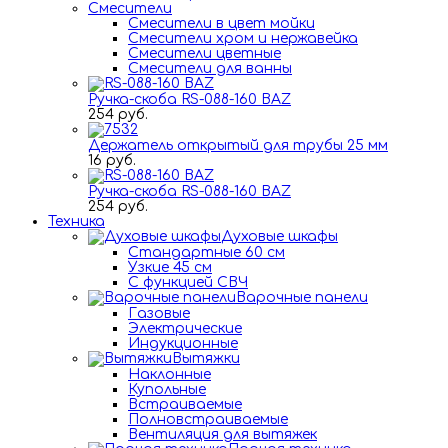
Смесители
Смесители в цвет мойки
Смесители хром и нержавейка
Смесители цветные
Смесители для ванны
Ручка-скоба RS-088-160 BAZ
254 руб.
Держатель открытый для трубы 25 мм
16 руб.
Ручка-скоба RS-088-160 BAZ
254 руб.
Техника
Духовые шкафы
Стандартные 60 см
Узкие 45 см
С функцией СВЧ
Варочные панели
Газовые
Электрические
Индукционные
Вытяжки
Наклонные
Купольные
Встраиваемые
Полновстраиваемые
Вентиляция для вытяжек