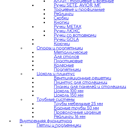
АЛДИ - торцевые и врезные
Ручки SETE, AVIOR, MF
Торцевые и профильные
Рейлинги
Скобки
Кнопки
Ручки METAX
Ручки ЛЮКС
Ручки со вставками
Ручки GOLA
Крючки
Опоры и подпятники
Металлические
Для столов
Пластиковые
Колесные
Подпятники
Цоколь и плинтус
Вентиляционные решетки
Плинтус для столешниц
Планки для панелей и столешниц
Цоколь 100 мм
Цоколь 150 мм
Трубные системы
Трубы мебельные 25 мм
Барные трубы 50 мм
Проволочные изделия
Рейлинги 16 мм
Внутренняя фурнитура
Петли и подъемники