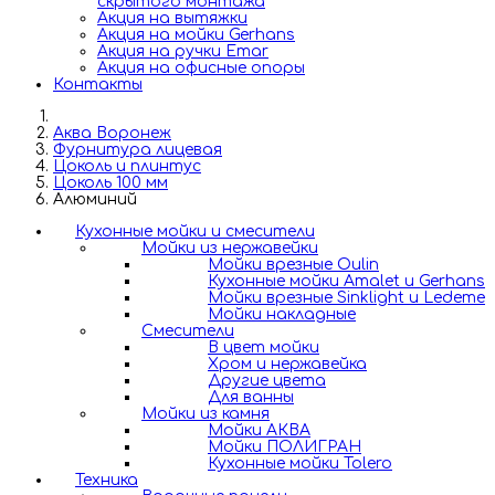
скрытого монтажа
Акция на вытяжки
Акция на мойки Gerhans
Акция на ручки Emar
Акция на офисные опоры
Контакты
Аква Воронеж
Фурнитура лицевая
Цоколь и плинтус
Цоколь 100 мм
Алюминий
Кухонные мойки и смесители
Мойки из нержавейки
Мойки врезные Oulin
Кухонные мойки Amalet и Gerhans
Мойки врезные Sinklight и Ledeme
Мойки накладные
Смесители
В цвет мойки
Хром и нержавейка
Другие цвета
Для ванны
Мойки из камня
Мойки АКВА
Мойки ПОЛИГРАН
Кухонные мойки Tolero
Техника