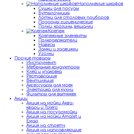
Наполнение шкафов
Сушки для посуды
Бутылочницы
Лотки для столовых приборов
Поддоны гигиенические
Полки, корзины, вешалки
Крепеж
Крепежные элементы
Полкодержатели
Навесы
Замки и задвижки
Уголки
Прочие товары
Инструмент
Мебельные кондукторы
Клей и упаковка
Реставрация
Вентиляция
Аксессуары для моек
Электрика для кухни
Фильтры для вытяжек
Акции
Акция на мойки Аква-
кварц и Tolero
Акция на посудомойки
Акция на мойки Amalet и
Емар
Акция на стретч
Акция на направляющие