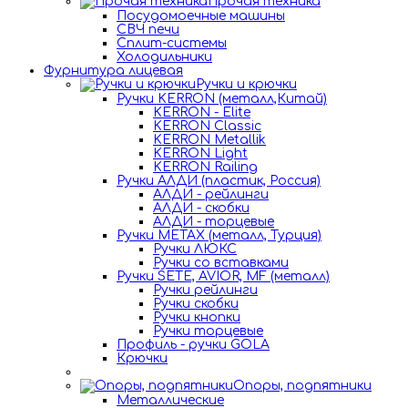
Прочая техника
Посудомоечные машины
СВЧ печи
Сплит-системы
Холодильники
Фурнитура лицевая
Ручки и крючки
Ручки KERRON (металл,Китай)
KERRON - Elite
KERRON Classic
KERRON Metallik
KERRON Light
KERRON Railing
Ручки АЛДИ (пластик, Россия)
АЛДИ - рейлинги
АЛДИ - скобки
АЛДИ - торцевые
Ручки METAX (металл, Турция)
Ручки ЛЮКС
Ручки со вставками
Ручки SETE, AVIOR, MF (металл)
Ручки рейлинги
Ручки скобки
Ручки кнопки
Ручки торцевые
Профиль - ручки GOLA
Крючки
Опоры, подпятники
Металлические