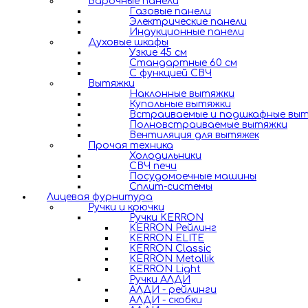
Варочные панели
Газовые панели
Электрические панели
Индукционные панели
Духовые шкафы
Узкие 45 см
Стандартные 60 см
С функцией СВЧ
Вытяжки
Наклонные вытяжки
Купольные вытяжки
Встраиваемые и подшкафные вы
Полновстраиваемые вытяжки
Вентиляция для вытяжек
Прочая техника
Холодильники
СВЧ печи
Посудомоечные машины
Сплит-системы
Лицевая фурнитура
Ручки и крючки
Ручки KERRON
KERRON Рейлинг
KERRON ELITE
KERRON Classic
KERRON Metallik
KERRON Light
Ручки АЛДИ
АЛДИ - рейлинги
АЛДИ - скобки