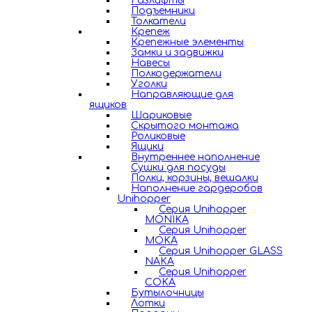
Газлифты
Подъемники
Толкатели
Крепеж
Крепежные элементы
Замки и задвижки
Навесы
Полкодержатели
Уголки
Направляющие для
ящиков
Шариковые
Скрытого монтажа
Роликовые
Ящики
Внутреннее наполнение
Сушки для посуды
Полки, корзины, вешалки
Наполнение гардеробов
Unihopper
Серия Unihopper
MONIKA
Серия Unihopper
MOKA
Серия Unihopper GLASS
NAKA
Серия Unihopper
COKA
Бутылочницы
Лотки