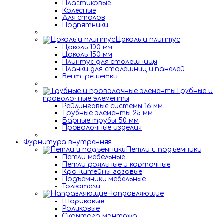
Пластиковые
Колесные
Для столов
Подпятники
Цоколь и плинтус
Цоколь 100 мм
Цоколь 150 мм
Плинтус для столешницы
Планки для столешниц и панелей
Вент. решетки
Трубные и
проволочные элементы
Рейлинговые системы 16 мм
Трубные элементы 25 мм
Барные трубы 50 мм
Проволочные изделия
Фурнитура внутренняя
Петли и подъемники
Петли мебельные
Петли рояльные и карточные
Кронштейны газовые
Подъемники мебельные
Толкатели
Направляющие
Шариковые
Роликовые
Скрытого монтажа