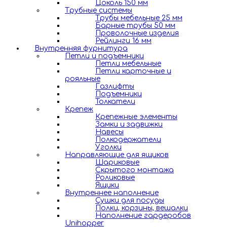
Цоколь 150 мм
Трубные системы
Трубы мебельные 25 мм
Барные трубы 50 мм
Проволочные изделия
Рейлинги 16 мм
Внутренняя фурнитура
Петли и подъемники
Петли мебельные
Петли карточные и
рояльные
Газлифты
Подъемники
Толкатели
Крепеж
Крепежные элементы
Замки и задвижки
Навесы
Полкодержатели
Уголки
Направляющие для ящиков
Шариковые
Скрытого монтажа
Роликовые
Ящики
Внутреннее наполнение
Сушки для посуды
Полки, корзины, вешалки
Наполнение гардеробов
Unihopper