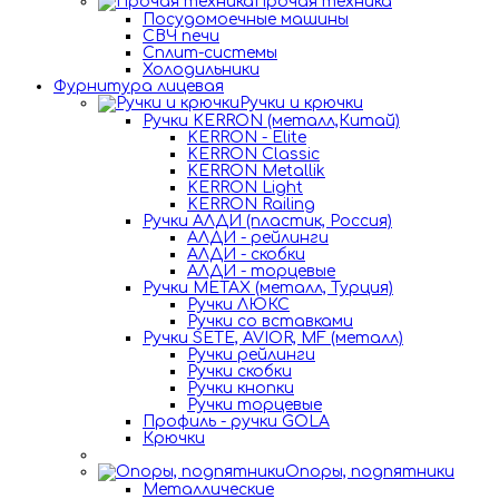
Прочая техника
Посудомоечные машины
СВЧ печи
Сплит-системы
Холодильники
Фурнитура лицевая
Ручки и крючки
Ручки KERRON (металл,Китай)
KERRON - Elite
KERRON Classic
KERRON Metallik
KERRON Light
KERRON Railing
Ручки АЛДИ (пластик, Россия)
АЛДИ - рейлинги
АЛДИ - скобки
АЛДИ - торцевые
Ручки METAX (металл, Турция)
Ручки ЛЮКС
Ручки со вставками
Ручки SETE, AVIOR, MF (металл)
Ручки рейлинги
Ручки скобки
Ручки кнопки
Ручки торцевые
Профиль - ручки GOLA
Крючки
Опоры, подпятники
Металлические