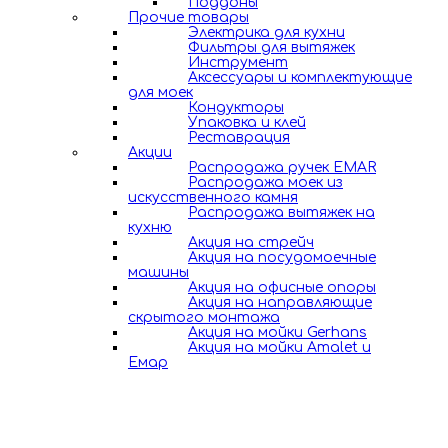
Поддоны
Прочие товары
Электрика для кухни
Фильтры для вытяжек
Инструмент
Аксессуары и комплектующие
для моек
Кондукторы
Упаковка и клей
Реставрация
Акции
Распродажа ручек EMAR
Распродажа моек из
искусственного камня
Распродажа вытяжек на
кухню
Акция на стрейч
Акция на посудомоечные
машины
Акция на офисные опоры
Акция на направляющие
скрытого монтажа
Акция на мойки Gerhans
Акция на мойки Amalet и
Емар