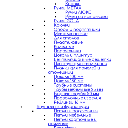
Кнопки
Ручки METAX
Ручки ЛЮКС
Ручки со вставками
Ручки GOLA
Крючки
Опоры и подпятники
Металлические
Для столов
Пластиковые
Колесные
Подпятники
Цоколь и плинтус
Вентиляционные решетки
Плинтус для столешниц
Планки для панелей и
столешниц
Цоколь 100 мм
Цоколь 150 мм
Трубные системы
Трубы мебельные 25 мм
Барные трубы 50 мм
Проволочные изделия
Рейлинги 16 мм
Внутренняя фурнитура
Петли и подъемники
Петли мебельные
Петли карточные и
рояльные