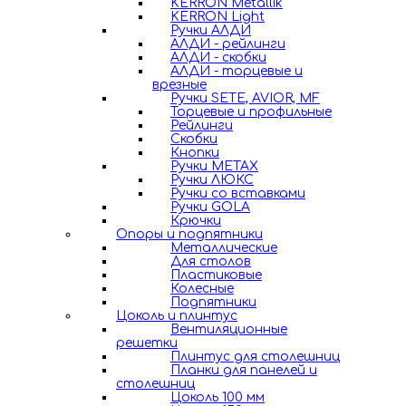
KERRON Metallik
KERRON Light
Ручки АЛДИ
АЛДИ - рейлинги
АЛДИ - скобки
АЛДИ - торцевые и
врезные
Ручки SETE, AVIOR, MF
Торцевые и профильные
Рейлинги
Скобки
Кнопки
Ручки METAX
Ручки ЛЮКС
Ручки со вставками
Ручки GOLA
Крючки
Опоры и подпятники
Металлические
Для столов
Пластиковые
Колесные
Подпятники
Цоколь и плинтус
Вентиляционные
решетки
Плинтус для столешниц
Планки для панелей и
столешниц
Цоколь 100 мм