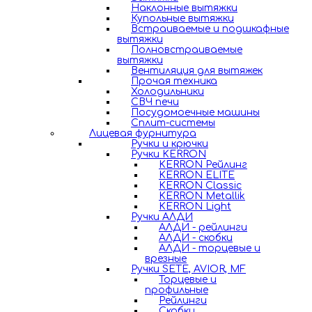
Наклонные вытяжки
Купольные вытяжки
Встраиваемые и подшкафные
вытяжки
Полновстраиваемые
вытяжки
Вентиляция для вытяжек
Прочая техника
Холодильники
СВЧ печи
Посудомоечные машины
Сплит-системы
Лицевая фурнитура
Ручки и крючки
Ручки KERRON
KERRON Рейлинг
KERRON ELITE
KERRON Classic
KERRON Metallik
KERRON Light
Ручки АЛДИ
АЛДИ - рейлинги
АЛДИ - скобки
АЛДИ - торцевые и
врезные
Ручки SETE, AVIOR, MF
Торцевые и
профильные
Рейлинги
Скобки