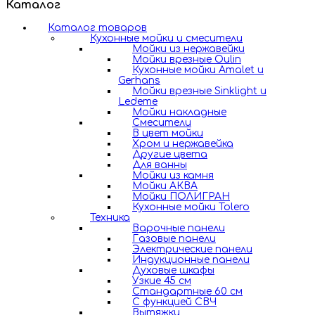
Каталог
Каталог товаров
Кухонные мойки и смесители
Мойки из нержавейки
Мойки врезные Oulin
Кухонные мойки Amalet и
Gerhans
Мойки врезные Sinklight и
Ledeme
Мойки накладные
Смесители
В цвет мойки
Хром и нержавейка
Другие цвета
Для ванны
Мойки из камня
Мойки АКВА
Мойки ПОЛИГРАН
Кухонные мойки Tolero
Техника
Варочные панели
Газовые панели
Электрические панели
Индукционные панели
Духовые шкафы
Узкие 45 см
Стандартные 60 см
С функцией СВЧ
Вытяжки