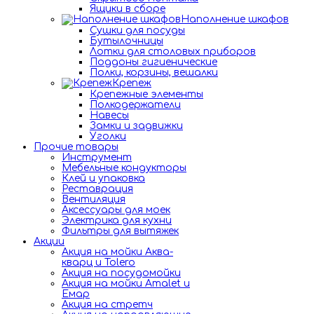
Ящики в сборе
Наполнение шкафов
Сушки для посуды
Бутылочницы
Лотки для столовых приборов
Поддоны гигиенические
Полки, корзины, вешалки
Крепеж
Крепежные элементы
Полкодержатели
Навесы
Замки и задвижки
Уголки
Прочие товары
Инструмент
Мебельные кондукторы
Клей и упаковка
Реставрация
Вентиляция
Аксессуары для моек
Электрика для кухни
Фильтры для вытяжек
Акции
Акция на мойки Аква-
кварц и Tolero
Акция на посудомойки
Акция на мойки Amalet и
Емар
Акция на стретч