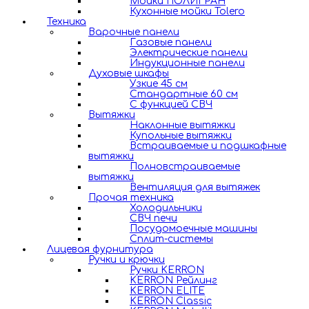
Мойки ПОЛИГРАН
Кухонные мойки Tolero
Техника
Варочные панели
Газовые панели
Электрические панели
Индукционные панели
Духовые шкафы
Узкие 45 см
Стандартные 60 см
С функцией СВЧ
Вытяжки
Наклонные вытяжки
Купольные вытяжки
Встраиваемые и подшкафные
вытяжки
Полновстраиваемые
вытяжки
Вентиляция для вытяжек
Прочая техника
Холодильники
СВЧ печи
Посудомоечные машины
Сплит-системы
Лицевая фурнитура
Ручки и крючки
Ручки KERRON
KERRON Рейлинг
KERRON ELITE
KERRON Classic