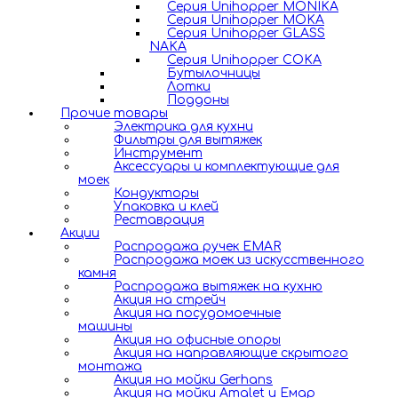
Серия Unihopper MONIKA
Серия Unihopper MOKA
Серия Unihopper GLASS
NAKA
Серия Unihopper COKA
Бутылочницы
Лотки
Поддоны
Прочие товары
Электрика для кухни
Фильтры для вытяжек
Инструмент
Аксессуары и комплектующие для
моек
Кондукторы
Упаковка и клей
Реставрация
Акции
Распродажа ручек EMAR
Распродажа моек из искусственного
камня
Распродажа вытяжек на кухню
Акция на стрейч
Акция на посудомоечные
машины
Акция на офисные опоры
Акция на направляющие скрытого
монтажа
Акция на мойки Gerhans
Акция на мойки Amalet и Емар