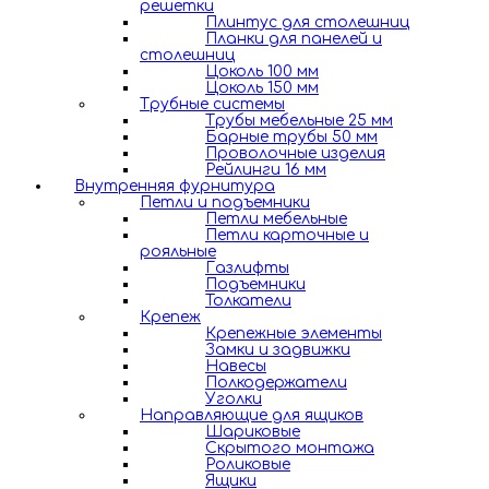
решетки
Плинтус для столешниц
Планки для панелей и
столешниц
Цоколь 100 мм
Цоколь 150 мм
Трубные системы
Трубы мебельные 25 мм
Барные трубы 50 мм
Проволочные изделия
Рейлинги 16 мм
Внутренняя фурнитура
Петли и подъемники
Петли мебельные
Петли карточные и
рояльные
Газлифты
Подъемники
Толкатели
Крепеж
Крепежные элементы
Замки и задвижки
Навесы
Полкодержатели
Уголки
Направляющие для ящиков
Шариковые
Скрытого монтажа
Роликовые
Ящики