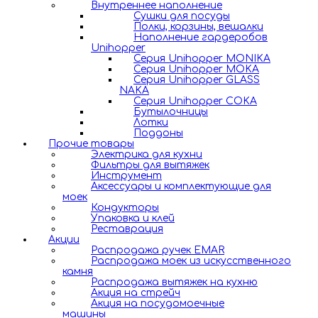
Внутреннее наполнение
Сушки для посуды
Полки, корзины, вешалки
Наполнение гардеробов
Unihopper
Серия Unihopper MONIKA
Серия Unihopper MOKA
Серия Unihopper GLASS
NAKA
Серия Unihopper COKA
Бутылочницы
Лотки
Поддоны
Прочие товары
Электрика для кухни
Фильтры для вытяжек
Инструмент
Аксессуары и комплектующие для
моек
Кондукторы
Упаковка и клей
Реставрация
Акции
Распродажа ручек EMAR
Распродажа моек из искусственного
камня
Распродажа вытяжек на кухню
Акция на стрейч
Акция на посудомоечные
машины