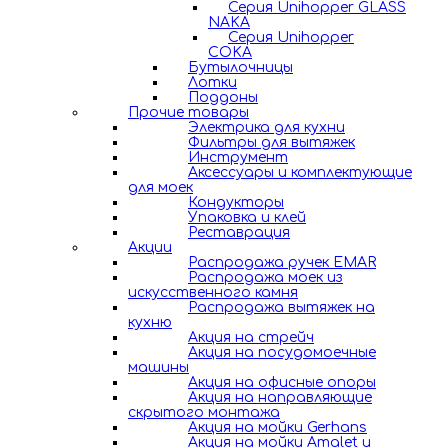
Серия Unihopper GLASS
NAKA
Серия Unihopper
COKA
Бутылочницы
Лотки
Поддоны
Прочие товары
Электрика для кухни
Фильтры для вытяжек
Инструмент
Аксессуары и комплектующие
для моек
Кондукторы
Упаковка и клей
Реставрация
Акции
Распродажа ручек EMAR
Распродажа моек из
искусственного камня
Распродажа вытяжек на
кухню
Акция на стрейч
Акция на посудомоечные
машины
Акция на офисные опоры
Акция на направляющие
скрытого монтажа
Акция на мойки Gerhans
Акция на мойки Amalet и