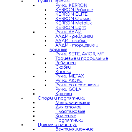
Ручки и крючки
Ручки KERRON
KERRON Рейлинг
KERRON ELITE
KERRON Classic
KERRON Metallik
KERRON Light
Ручки АЛДИ
АЛДИ - рейлинги
АЛДИ - скобки
АЛДИ - торцевые и
врезные
Ручки SETE, AVIOR, MF
Торцевые и профильные
Рейлинги
Скобки
Кнопки
Ручки METAX
Ручки ЛЮКС
Ручки со вставками
Ручки GOLA
Крючки
Опоры и подпятники
Металлические
Для столов
Пластиковые
Колесные
Подпятники
Цоколь и плинтус
Вентиляционные