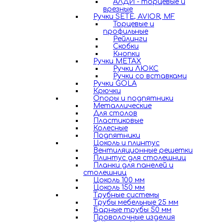
АЛДИ - торцевые и
врезные
Ручки SETE, AVIOR, MF
Торцевые и
профильные
Рейлинги
Скобки
Кнопки
Ручки METAX
Ручки ЛЮКС
Ручки со вставками
Ручки GOLA
Крючки
Опоры и подпятники
Металлические
Для столов
Пластиковые
Колесные
Подпятники
Цоколь и плинтус
Вентиляционные решетки
Плинтус для столешниц
Планки для панелей и
столешниц
Цоколь 100 мм
Цоколь 150 мм
Трубные системы
Трубы мебельные 25 мм
Барные трубы 50 мм
Проволочные изделия