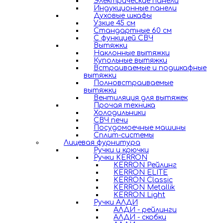
Электрические панели
Индукционные панели
Духовые шкафы
Узкие 45 см
Стандартные 60 см
С функцией СВЧ
Вытяжки
Наклонные вытяжки
Купольные вытяжки
Встраиваемые и подшкафные
вытяжки
Полновстраиваемые
вытяжки
Вентиляция для вытяжек
Прочая техника
Холодильники
СВЧ печи
Посудомоечные машины
Сплит-системы
Лицевая фурнитура
Ручки и крючки
Ручки KERRON
KERRON Рейлинг
KERRON ELITE
KERRON Classic
KERRON Metallik
KERRON Light
Ручки АЛДИ
АЛДИ - рейлинги
АЛДИ - скобки