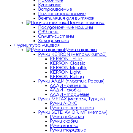
Наклонные
Купольные
Встраиваемые
Полновстраиваемые
Вентиляция для вытяжек
Прочая техника
Посудомоечные машины
СВЧ печи
Сплит-системы
Холодильники
Фурнитура лицевая
Ручки и крючки
Ручки KERRON (металл,Китай)
KERRON - Elite
KERRON Classic
KERRON Metallik
KERRON Light
KERRON Railing
Ручки АЛДИ (пластик, Россия)
АЛДИ - рейлинги
АЛДИ - скобки
АЛДИ - торцевые
Ручки METAX (металл, Турция)
Ручки ЛЮКС
Ручки со вставками
Ручки SETE, AVIOR, MF (металл)
Ручки рейлинги
Ручки скобки
Ручки кнопки
Ручки торцевые