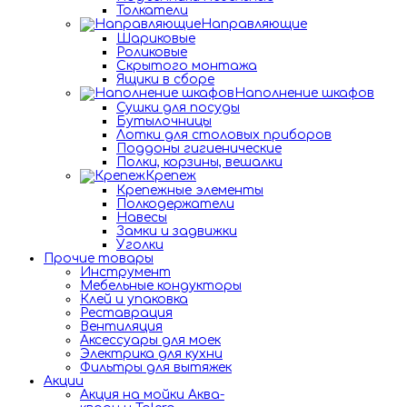
Толкатели
Направляющие
Шариковые
Роликовые
Скрытого монтажа
Ящики в сборе
Наполнение шкафов
Сушки для посуды
Бутылочницы
Лотки для столовых приборов
Поддоны гигиенические
Полки, корзины, вешалки
Крепеж
Крепежные элементы
Полкодержатели
Навесы
Замки и задвижки
Уголки
Прочие товары
Инструмент
Мебельные кондукторы
Клей и упаковка
Реставрация
Вентиляция
Аксессуары для моек
Электрика для кухни
Фильтры для вытяжек
Акции
Акция на мойки Аква-