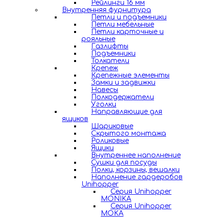
Рейлинги 16 мм
Внутренняя фурнитура
Петли и подъемники
Петли мебельные
Петли карточные и
рояльные
Газлифты
Подъемники
Толкатели
Крепеж
Крепежные элементы
Замки и задвижки
Навесы
Полкодержатели
Уголки
Направляющие для
ящиков
Шариковые
Скрытого монтажа
Роликовые
Ящики
Внутреннее наполнение
Сушки для посуды
Полки, корзины, вешалки
Наполнение гардеробов
Unihopper
Серия Unihopper
MONIKA
Серия Unihopper
MOKA