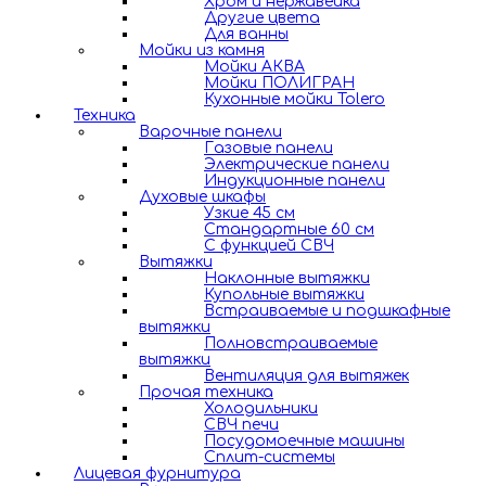
Хром и нержавейка
Другие цвета
Для ванны
Мойки из камня
Мойки АКВА
Мойки ПОЛИГРАН
Кухонные мойки Tolero
Техника
Варочные панели
Газовые панели
Электрические панели
Индукционные панели
Духовые шкафы
Узкие 45 см
Стандартные 60 см
С функцией СВЧ
Вытяжки
Наклонные вытяжки
Купольные вытяжки
Встраиваемые и подшкафные
вытяжки
Полновстраиваемые
вытяжки
Вентиляция для вытяжек
Прочая техника
Холодильники
СВЧ печи
Посудомоечные машины
Сплит-системы
Лицевая фурнитура