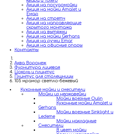
кварц и Tolero
Акция на посудомойки
Акция на мойки Amalet и
Емар
Акция на стретч
Акция на направляющие
скрытого монтажа
Акция на вытяжки
Акция на мойки Gerhans
Акция на ручки Emar
Акция на офисные опоры
Контакты
Аква Воронеж
Фурнитура лицевая
Цоколь и плинтус
Плинтус для столешницы
105 мрамор светло-бежевый
Кухонные мойки и смесители
Мойки из нержавейки
Мойки врезные Oulin
Кухонные мойки Amalet и
Gerhans
Мойки врезные Sinklight и
Ledeme
Мойки накладные
Смесители
В цвет мойки