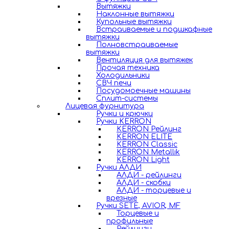
Вытяжки
Наклонные вытяжки
Купольные вытяжки
Встраиваемые и подшкафные
вытяжки
Полновстраиваемые
вытяжки
Вентиляция для вытяжек
Прочая техника
Холодильники
СВЧ печи
Посудомоечные машины
Сплит-системы
Лицевая фурнитура
Ручки и крючки
Ручки KERRON
KERRON Рейлинг
KERRON ELITE
KERRON Classic
KERRON Metallik
KERRON Light
Ручки АЛДИ
АЛДИ - рейлинги
АЛДИ - скобки
АЛДИ - торцевые и
врезные
Ручки SETE, AVIOR, MF
Торцевые и
профильные
Рейлинги