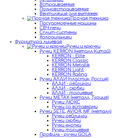
Встраиваемые
Полновстраиваемые
Вентиляция для вытяжек
Прочая техника
Посудомоечные машины
СВЧ печи
Сплит-системы
Холодильники
Фурнитура лицевая
Ручки и крючки
Ручки KERRON (металл,Китай)
KERRON - Elite
KERRON Classic
KERRON Metallik
KERRON Light
KERRON Railing
Ручки АЛДИ (пластик, Россия)
АЛДИ - рейлинги
АЛДИ - скобки
АЛДИ - торцевые
Ручки METAX (металл, Турция)
Ручки ЛЮКС
Ручки со вставками
Ручки SETE, AVIOR, MF (металл)
Ручки рейлинги
Ручки скобки
Ручки кнопки
Ручки торцевые
Профиль - ручки GOLA