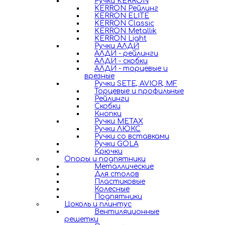
Ручки KERRON
KERRON Рейлинг
KERRON ELITE
KERRON Classic
KERRON Metallik
KERRON Light
Ручки АЛДИ
АЛДИ - рейлинги
АЛДИ - скобки
АЛДИ - торцевые и
врезные
Ручки SETE, AVIOR, MF
Торцевые и профильные
Рейлинги
Скобки
Кнопки
Ручки METAX
Ручки ЛЮКС
Ручки со вставками
Ручки GOLA
Крючки
Опоры и подпятники
Металлические
Для столов
Пластиковые
Колесные
Подпятники
Цоколь и плинтус
Вентиляционные
решетки