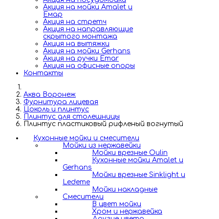
Акция на мойки Amalet и
Емар
Акция на стретч
Акция на направляющие
скрытого монтажа
Акция на вытяжки
Акция на мойки Gerhans
Акция на ручки Emar
Акция на офисные опоры
Контакты
Аква Воронеж
Фурнитура лицевая
Цоколь и плинтус
Плинтус для столешницы
Плинтус пластиковый рифленый вогнутый
Кухонные мойки и смесители
Мойки из нержавейки
Мойки врезные Oulin
Кухонные мойки Amalet и
Gerhans
Мойки врезные Sinklight и
Ledeme
Мойки накладные
Смесители
В цвет мойки
Хром и нержавейка
Другие цвета