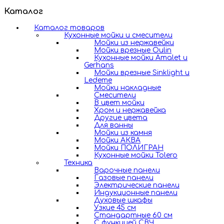
Каталог
Каталог товаров
Кухонные мойки и смесители
Мойки из нержавейки
Мойки врезные Oulin
Кухонные мойки Amalet и
Gerhans
Мойки врезные Sinklight и
Ledeme
Мойки накладные
Смесители
В цвет мойки
Хром и нержавейка
Другие цвета
Для ванны
Мойки из камня
Мойки АКВА
Мойки ПОЛИГРАН
Кухонные мойки Tolero
Техника
Варочные панели
Газовые панели
Электрические панели
Индукционные панели
Духовые шкафы
Узкие 45 см
Стандартные 60 см
С функцией СВЧ