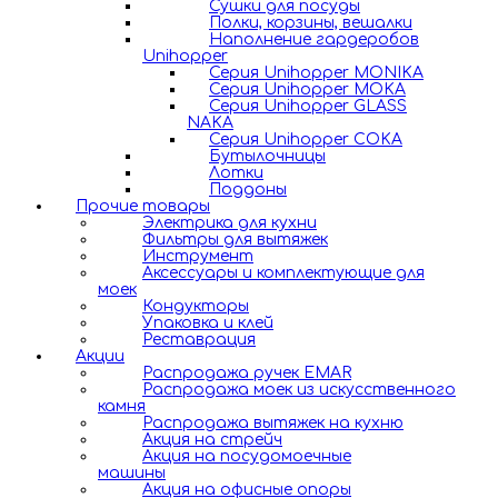
Сушки для посуды
Полки, корзины, вешалки
Наполнение гардеробов
Unihopper
Серия Unihopper MONIKA
Серия Unihopper MOKA
Серия Unihopper GLASS
NAKA
Серия Unihopper COKA
Бутылочницы
Лотки
Поддоны
Прочие товары
Электрика для кухни
Фильтры для вытяжек
Инструмент
Аксессуары и комплектующие для
моек
Кондукторы
Упаковка и клей
Реставрация
Акции
Распродажа ручек EMAR
Распродажа моек из искусственного
камня
Распродажа вытяжек на кухню
Акция на стрейч
Акция на посудомоечные
машины
Акция на офисные опоры