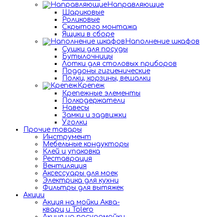
Направляющие
Шариковые
Роликовые
Скрытого монтажа
Ящики в сборе
Наполнение шкафов
Сушки для посуды
Бутылочницы
Лотки для столовых приборов
Поддоны гигиенические
Полки, корзины, вешалки
Крепеж
Крепежные элементы
Полкодержатели
Навесы
Замки и задвижки
Уголки
Прочие товары
Инструмент
Мебельные кондукторы
Клей и упаковка
Реставрация
Вентиляция
Аксессуары для моек
Электрика для кухни
Фильтры для вытяжек
Акции
Акция на мойки Аква-
кварц и Tolero
Акция на посудомойки