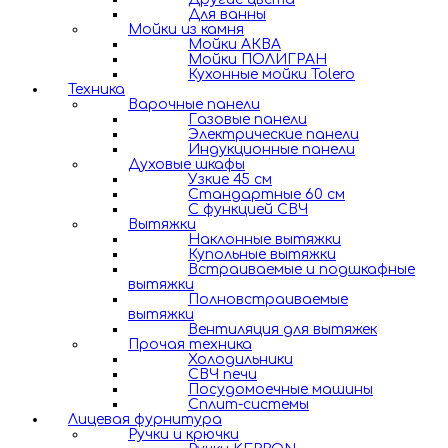
Для ванны
Мойки из камня
Мойки АКВА
Мойки ПОЛИГРАН
Кухонные мойки Tolero
Техника
Варочные панели
Газовые панели
Электрические панели
Индукционные панели
Духовые шкафы
Узкие 45 см
Стандартные 60 см
С функцией СВЧ
Вытяжки
Наклонные вытяжки
Купольные вытяжки
Встраиваемые и подшкафные
вытяжки
Полновстраиваемые
вытяжки
Вентиляция для вытяжек
Прочая техника
Холодильники
СВЧ печи
Посудомоечные машины
Сплит-системы
Лицевая фурнитура
Ручки и крючки