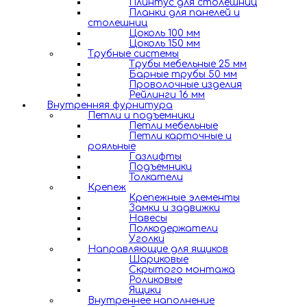
Плинтус для столешниц
Планки для панелей и
столешниц
Цоколь 100 мм
Цоколь 150 мм
Трубные системы
Трубы мебельные 25 мм
Барные трубы 50 мм
Проволочные изделия
Рейлинги 16 мм
Внутренняя фурнитура
Петли и подъемники
Петли мебельные
Петли карточные и
рояльные
Газлифты
Подъемники
Толкатели
Крепеж
Крепежные элементы
Замки и задвижки
Навесы
Полкодержатели
Уголки
Направляющие для ящиков
Шариковые
Скрытого монтажа
Роликовые
Ящики
Внутреннее наполнение