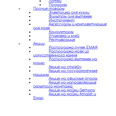
Лотки
Поддоны
Прочие товары
Электрика для кухни
Фильтры для вытяжек
Инструмент
Аксессуары и комплектующие
для моек
Кондукторы
Упаковка и клей
Реставрация
Акции
Распродажа ручек EMAR
Распродажа моек из
искусственного камня
Распродажа вытяжек на
кухню
Акция на стрейч
Акция на посудомоечные
машины
Акция на офисные опоры
Акция на направляющие
скрытого монтажа
Акция на мойки Gerhans
Акция на мойки Amalet и
Емар