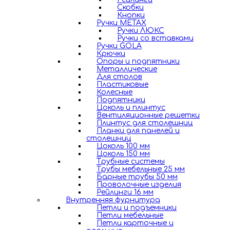
Скобки
Кнопки
Ручки METAX
Ручки ЛЮКС
Ручки со вставками
Ручки GOLA
Крючки
Опоры и подпятники
Металлические
Для столов
Пластиковые
Колесные
Подпятники
Цоколь и плинтус
Вентиляционные решетки
Плинтус для столешниц
Планки для панелей и
столешниц
Цоколь 100 мм
Цоколь 150 мм
Трубные системы
Трубы мебельные 25 мм
Барные трубы 50 мм
Проволочные изделия
Рейлинги 16 мм
Внутренняя фурнитура
Петли и подъемники
Петли мебельные
Петли карточные и