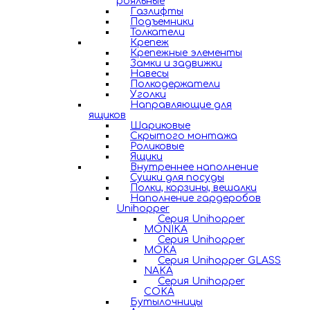
рояльные
Газлифты
Подъемники
Толкатели
Крепеж
Крепежные элементы
Замки и задвижки
Навесы
Полкодержатели
Уголки
Направляющие для
ящиков
Шариковые
Скрытого монтажа
Роликовые
Ящики
Внутреннее наполнение
Сушки для посуды
Полки, корзины, вешалки
Наполнение гардеробов
Unihopper
Серия Unihopper
MONIKA
Серия Unihopper
MOKA
Серия Unihopper GLASS
NAKA
Серия Unihopper
COKA
Бутылочницы